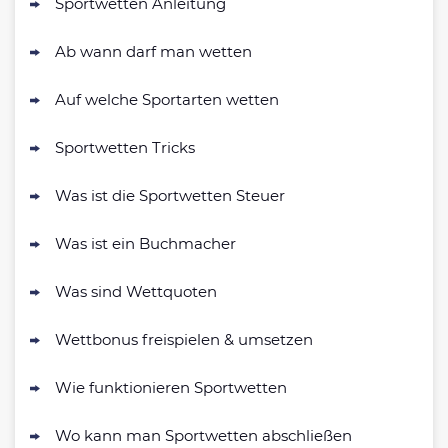
Sportwetten Anleitung
Interwetten Bonus
4.7
/5
100% bis 100€ Neukundenbonus
Ab wann darf man wetten
AGB gelten
Bwin Bonus
Auf welche Sportarten wetten
4.7
/5
100% bis zu 100€
AGB gelten
Sportwetten Tricks
Was ist die Sportwetten Steuer
bet-at-home Bonus
500 % QUOTENBOOST + 100€
Was ist ein Buchmacher
4.6
/5
BONUS
AGB gelten
Was sind Wettquoten
NEO.bet Bonus
4.6
Wettbonus freispielen & umsetzen
/5
200% bis zu 50€
AGB gelten
Wie funktionieren Sportwetten
Zum Sportwetten Bonusvergleich
Wo kann man Sportwetten abschließen