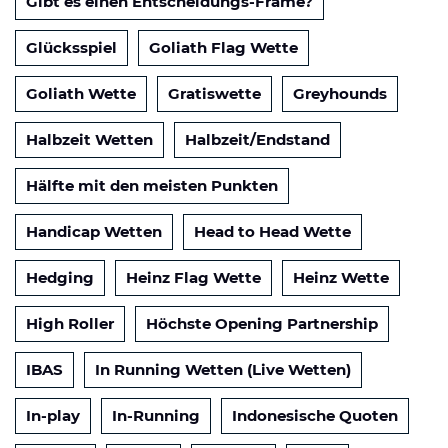
Gibt es einen Entscheidungs-Frame?
Glücksspiel
Goliath Flag Wette
Goliath Wette
Gratiswette
Greyhounds
Halbzeit Wetten
Halbzeit/Endstand
Hälfte mit den meisten Punkten
Handicap Wetten
Head to Head Wette
Hedging
Heinz Flag Wette
Heinz Wette
High Roller
Höchste Opening Partnership
IBAS
In Running Wetten (Live Wetten)
In-play
In-Running
Indonesische Quoten