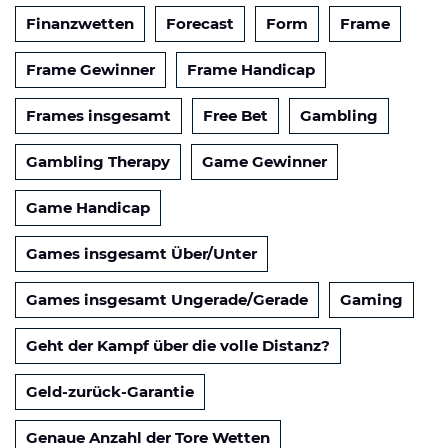
Finanzwetten
Forecast
Form
Frame
Frame Gewinner
Frame Handicap
Frames insgesamt
Free Bet
Gambling
Gambling Therapy
Game Gewinner
Game Handicap
Games insgesamt Über/Unter
Games insgesamt Ungerade/Gerade
Gaming
Geht der Kampf über die volle Distanz?
Geld-zurück-Garantie
Genaue Anzahl der Tore Wetten