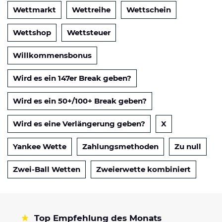
Wettmarkt
Wettreihe
Wettschein
Wettshop
Wettsteuer
Willkommensbonus
Wird es ein 147er Break geben?
Wird es ein 50+/100+ Break geben?
Wird es eine Verlängerung geben?
X
Yankee Wette
Zahlungsmethoden
Zu null
Zwei-Ball Wetten
Zweierwette kombiniert
Top Empfehlung des Monats