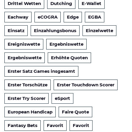
Drittel Wetten
Dutching
E-Wallet
Eachway
eCOGRA
Edge
EGBA
Einsatz
Einzahlungsbonus
Einzelwette
Ereigniswette
Ergebniswette
Ergebniswette
Erhöhte Quoten
Erster Satz Games insgesamt
Erster Torschütze
Erster Touchdown Scorer
Erster Try Scorer
eSport
European Handicap
Faire Quote
Fantasy Bets
Favorit
Favorit