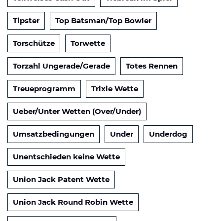
Tipster
Top Batsman/Top Bowler
Torschütze
Torwette
Torzahl Ungerade/Gerade
Totes Rennen
Treueprogramm
Trixie Wette
Ueber/Unter Wetten (Over/Under)
Umsatzbedingungen
Under
Underdog
Unentschieden keine Wette
Union Jack Patent Wette
Union Jack Round Robin Wette