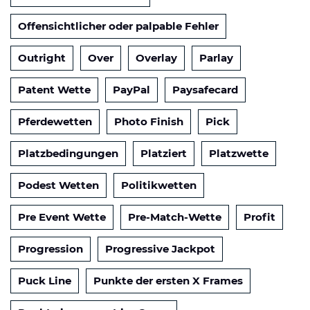
Offensichtlicher oder palpable Fehler
Outright
Over
Overlay
Parlay
Patent Wette
PayPal
Paysafecard
Pferdewetten
Photo Finish
Pick
Platzbedingungen
Platziert
Platzwette
Podest Wetten
Politikwetten
Pre Event Wette
Pre-Match-Wette
Profit
Progression
Progressive Jackpot
Puck Line
Punkte der ersten X Frames