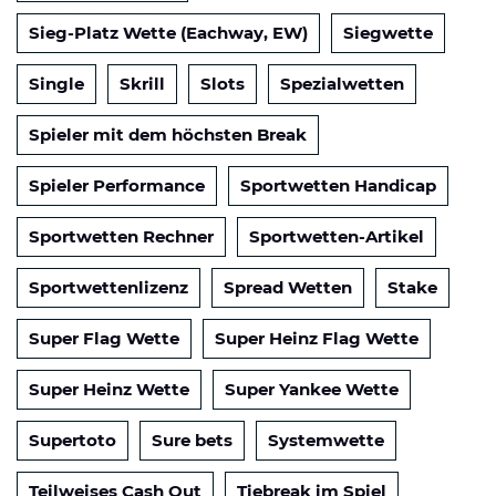
Sieg-Platz Wette (Eachway, EW)
Siegwette
Single
Skrill
Slots
Spezialwetten
Spieler mit dem höchsten Break
Spieler Performance
Sportwetten Handicap
Sportwetten Rechner
Sportwetten-Artikel
Sportwettenlizenz
Spread Wetten
Stake
Super Flag Wette
Super Heinz Flag Wette
Super Heinz Wette
Super Yankee Wette
Supertoto
Sure bets
Systemwette
Teilweises Cash Out
Tiebreak im Spiel