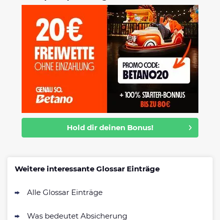
Hold dir deinen Bonus!
Weitere interessante Glossar Einträge
Alle Glossar Einträge
Was bedeutet Absicherung