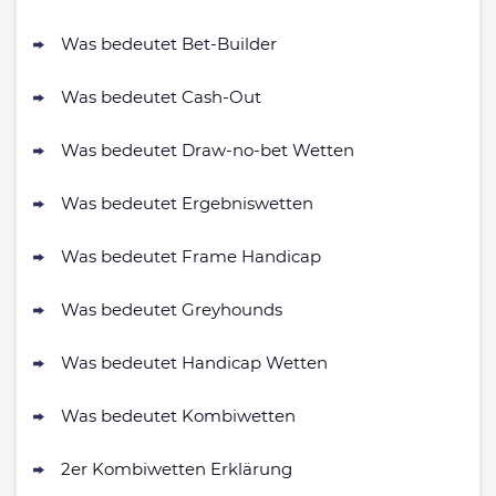
Was bedeutet Bet-Builder
Was bedeutet Cash-Out
Was bedeutet Draw-no-bet Wetten
Was bedeutet Ergebniswetten
Was bedeutet Frame Handicap
Was bedeutet Greyhounds
Was bedeutet Handicap Wetten
Was bedeutet Kombiwetten
2er Kombiwetten Erklärung