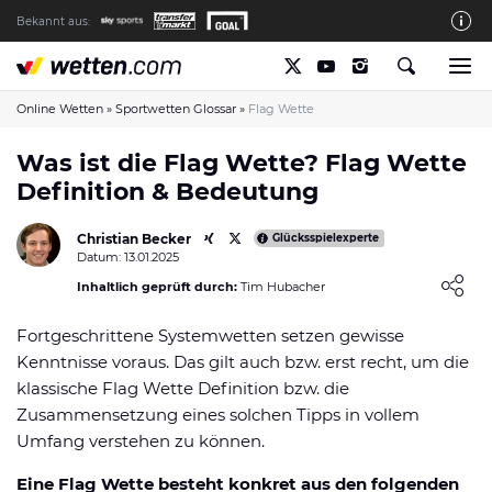
Bekannt aus:
Die wetten.com Redaktion
So bewerten wir die Anbieter
Online Wetten
»
Sportwetten Glossar
»
Flag Wette
wetten.com auf Facebook
Was ist die Flag Wette? Flag Wette
Definition & Bedeutung
wetten.com auf YouTube
Spielsucht Hilfe & Prävention
Christian Becker
Glücksspielexperte
Datum: 13.01.2025
Über Uns
Loading ...
Inhaltlich geprüft durch:
Tim Hubacher
Kontakt
Fortgeschrittene Systemwetten setzen gewisse
Schreiber gesucht
Kenntnisse voraus. Das gilt auch bzw. erst recht, um die
Verantwortungsvolles Spielen
klassische Flag Wette Definition bzw. die
Zusammensetzung eines solchen Tipps in vollem
Glücksspiel-Regulierung in Deutschland
Umfang verstehen zu können.
Haftungsausschluss
Eine Flag Wette besteht konkret aus den folgenden