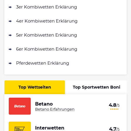
3er Kombiwetten Erklärung
4er Kombiwetten Erklärung
5er Kombiwetten Erklärung
6er Kombiwetten Erklärung
Pferdewetten Erklärung
Top Wettseiten
Top Sportwetten Boni
Betano
4.8
/5
Betano Erfahrungen
Interwetten
4.7
/5