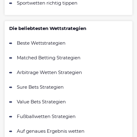
Sportwetten richtig tippen
Die beliebtesten Wettstrategien
Beste Wettstrategien
Matched Betting Strategien
Arbitrage Wetten Strategien
Sure Bets Strategien
Value Bets Strategien
Fußballwetten Strategien
Auf genaues Ergebnis wetten