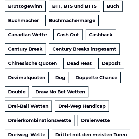
Bruttogewinn
BTT, BTS und BTTS
Buch
Buchmacher
Buchmachermarge
Canadian Wette
Cash Out
Cashback
Century Break
Century Breaks insgesamt
Chinesische Quoten
Dead Heat
Deposit
Dezimalquoten
Dog
Doppelte Chance
Double
Draw No Bet Wetten
Drei-Ball Wetten
Drei-Weg Handicap
Dreierkombinationswette
Dreierwette
Dreiweg-Wette
Drittel mit den meisten Toren