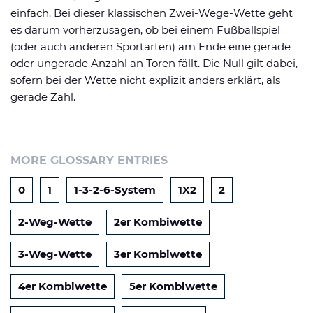
Datenschutzerklärung
Shop
News
Deals
einfach. Bei dieser klassischen Zwei-Wege-Wette geht
es darum vorherzusagen, ob bei einem Fußballspiel
Affiliate Disclaimer
(oder auch anderen Sportarten) am Ende eine gerade
Forum
oder ungerade Anzahl an Toren fällt. Die Null gilt dabei,
sofern bei der Wette nicht explizit anders erklärt, als
gerade Zahl.
MORE GLOSSARY ENTRIES
0
1
1-3-2-6-System
1X2
2
2-Weg-Wette
2er Kombiwette
3-Weg-Wette
3er Kombiwette
4er Kombiwette
5er Kombiwette