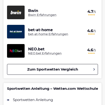
Bwin
4.7
/5
Bwin Erfahrungen
bet-at-home
4.6
/5
bet-at-home Erfahrungen
NEO.bet
4.6
/5
NEO.bet Erfahrungen
Zum Sportwetten Vergleich
Betano Bonus
4.8
/5
100% bis zu 80€
Sportwetten Anleitung – Wetten.com Wettschule
AGB gelten
Sportwetten Anleitung
Interwetten Bonus