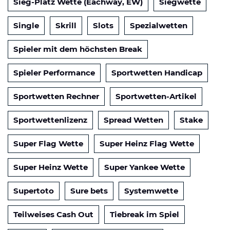
Sieg-Platz Wette (Eachway, EW)
Siegwette
Single
Skrill
Slots
Spezialwetten
Spieler mit dem höchsten Break
Spieler Performance
Sportwetten Handicap
Sportwetten Rechner
Sportwetten-Artikel
Sportwettenlizenz
Spread Wetten
Stake
Super Flag Wette
Super Heinz Flag Wette
Super Heinz Wette
Super Yankee Wette
Supertoto
Sure bets
Systemwette
Teilweises Cash Out
Tiebreak im Spiel