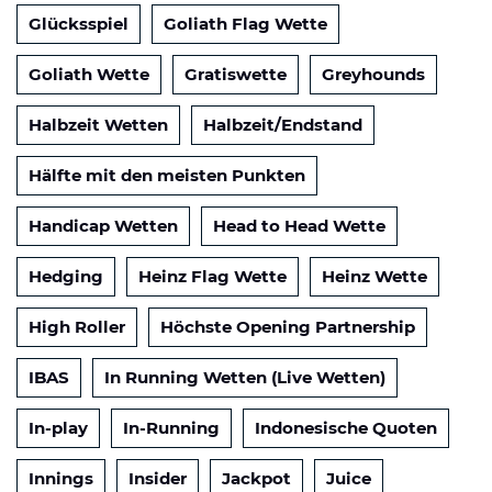
Glücksspiel
Goliath Flag Wette
Goliath Wette
Gratiswette
Greyhounds
Halbzeit Wetten
Halbzeit/Endstand
Hälfte mit den meisten Punkten
Handicap Wetten
Head to Head Wette
Hedging
Heinz Flag Wette
Heinz Wette
High Roller
Höchste Opening Partnership
IBAS
In Running Wetten (Live Wetten)
In-play
In-Running
Indonesische Quoten
Innings
Insider
Jackpot
Juice