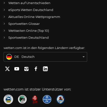
Wetten auf Unentschieden
eSports Wetten Deutschland
DE
Was sind Gerade/Ungerade Wetten?
Aktuelles Online-Wettprogramm
AT
Online Wetten Österreich
Sportwetten Glossar
Wettseiten Online (Top 10)
CH
Online Glücksspiel Schweiz
Sportwetten Deutschland
US
Best Online Gambling Sites US
wetten.com ist in den folgenden Ländern verfügbar:
BR
Apostas Online no Brasil
DE
Deutsch
wetten.com ist stolzer Unterstützer von: