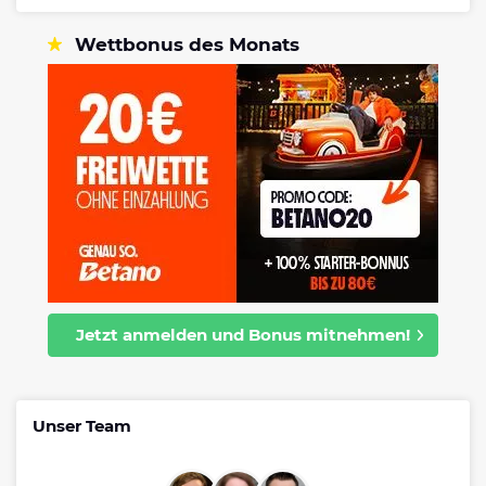
Wettbonus des Monats
Jetzt anmelden und Bonus mitnehmen!
Unser Team