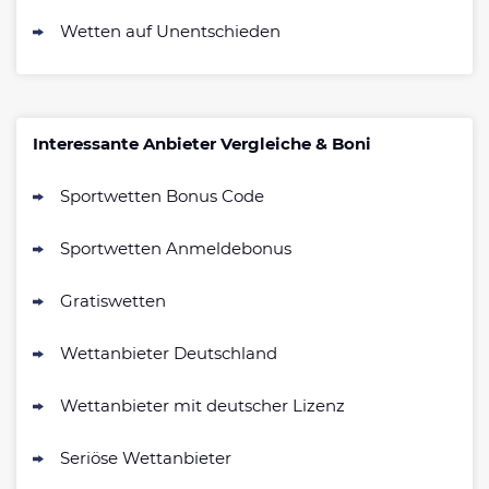
Wetten auf Unentschieden
Interessante Anbieter Vergleiche & Boni
Sportwetten Bonus Code
Sportwetten Anmeldebonus
Gratiswetten
Wettanbieter Deutschland
Wettanbieter mit deutscher Lizenz
Seriöse Wettanbieter