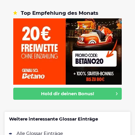
Top Empfehlung des Monats
Hold dir deinen Bonus!
Weitere interessante Glossar Einträge
Alle Glossar Einträge