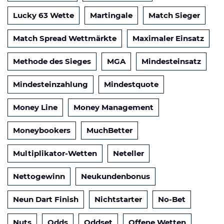
Lucky 63 Wette
Martingale
Match Sieger
Match Spread Wettmärkte
Maximaler Einsatz
Methode des Sieges
MGA
Mindesteinsatz
Mindesteinzahlung
Mindestquote
Money Line
Money Management
Moneybookers
MuchBetter
Multiplikator-Wetten
Neteller
Nettogewinn
Neukundenbonus
Neun Dart Finish
Nichtstarter
No-Bet
Nuts
Odds
Oddset
Offene Wetten