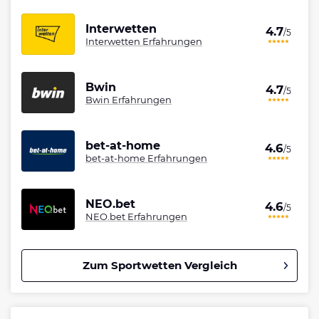
Interwetten
4.7
/5
Interwetten Erfahrungen
Bwin
4.7
/5
Bwin Erfahrungen
bet-at-home
4.6
/5
bet-at-home Erfahrungen
NEO.bet
4.6
/5
NEO.bet Erfahrungen
Zum Sportwetten Vergleich
Betano Bonus
4.8