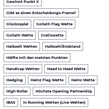
Gewinnt Punkt X
Gibt es einen Entscheidungs-Frame?
Glücksspiel
Goliath Flag Wette
Goliath Wette
Gratiswette
Halbzeit Wetten
Halbzeit/Endstand
Hälfte mit den meisten Punkten
Handicap Wetten
Head to Head Wette
Hedging
Heinz Flag Wette
Heinz Wette
High Roller
Höchste Opening Partnership
IBAS
In Running Wetten (Live Wetten)