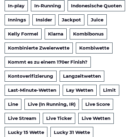
In-play
In-Running
Indonesische Quoten
Innings
Insider
Jackpot
Juice
Kelly Formel
Klarna
Kombibonus
Kombinierte Zweierwette
Kombiwette
Kommt es zu einem 170er Finish?
Kontoverifizierung
Langzeitwetten
Last-Minute-Wetten
Lay Wetten
Limit
Line
Live (In Running, IR)
Live Score
Live Stream
Live Ticker
Live Wetten
Lucky 15 Wette
Lucky 31 Wette