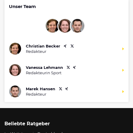
Unser Team
Christian Becker
Redakteur
Vanessa Lehmann
Redakteurin Sport
Marek Hansen
Redakteur
Beliebte Ratgeber