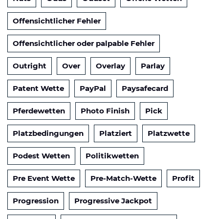
Offensichtlicher Fehler
Offensichtlicher oder palpable Fehler
Outright
Over
Overlay
Parlay
Patent Wette
PayPal
Paysafecard
Pferdewetten
Photo Finish
Pick
Platzbedingungen
Platziert
Platzwette
Podest Wetten
Politikwetten
Pre Event Wette
Pre-Match-Wette
Profit
Progression
Progressive Jackpot