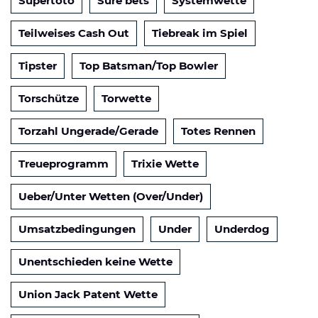
Supertoto
Sure bets
Systemwette
Teilweises Cash Out
Tiebreak im Spiel
Tipster
Top Batsman/Top Bowler
Torschütze
Torwette
Torzahl Ungerade/Gerade
Totes Rennen
Treueprogramm
Trixie Wette
Ueber/Unter Wetten (Over/Under)
Umsatzbedingungen
Under
Underdog
Unentschieden keine Wette
Union Jack Patent Wette