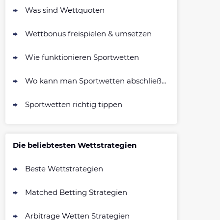
AGB gelten
Was sind Wettquoten
NEO.bet Bonus
4.6
/5
Wettbonus freispielen & umsetzen
200% bis zu 50€
AGB gelten
Wie funktionieren Sportwetten
Zum Sportwetten Bonusvergleich
Wo kann man Sportwetten abschließen
Sportwetten richtig tippen
Die beliebtesten Wettstrategien
Beste Wettstrategien
Matched Betting Strategien
Arbitrage Wetten Strategien