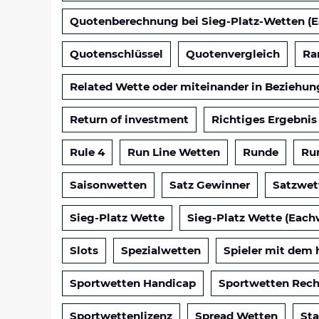
Quotenberechnung bei Sieg-Platz-Wetten (
Quotenschlüssel
Quotenvergleich
Ra
Related Wette oder miteinander in Beziehun
Return of investment
Richtiges Ergebnis
Rule 4
Run Line Wetten
Runde
Ru
Saisonwetten
Satz Gewinner
Satzwet
Sieg-Platz Wette
Sieg-Platz Wette (Each
Slots
Spezialwetten
Spieler mit dem 
Sportwetten Handicap
Sportwetten Rech
Sportwettenlizenz
Spread Wetten
St