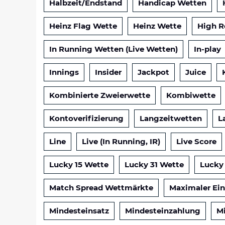
Halbzeit/Endstand
Handicap Wetten
Heinz Flag Wette
Heinz Wette
High R
In Running Wetten (Live Wetten)
In-play
Innings
Insider
Jackpot
Juice
Kombinierte Zweierwette
Kombiwette
Kontoverifizierung
Langzeitwetten
L
Line
Live (In Running, IR)
Live Score
Lucky 15 Wette
Lucky 31 Wette
Lucky
Match Spread Wettmärkte
Maximaler Ein
Mindesteinsatz
Mindesteinzahlung
M