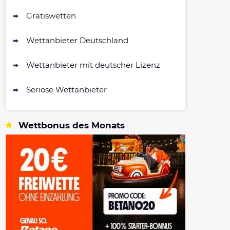
Gratiswetten
Wettanbieter Deutschland
Wettanbieter mit deutscher Lizenz
Seriöse Wettanbieter
Wettbonus des Monats