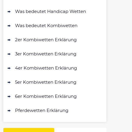
Was bedeutet Handicap Wetten
Was bedeutet Kombiwetten
2er Kombiwetten Erklärung
3er Kombiwetten Erklärung
4er Kombiwetten Erklärung
5er Kombiwetten Erklärung
6er Kombiwetten Erklärung
Pferdewetten Erklärung