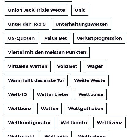
Union Jack Trixie Wette
Unit
Unter den Top 6
Unterhaltungswetten
US-Quoten
Value Bet
Verlustprogression
Viertel mit den meisten Punkten
Virtuelle Wetten
Void Bet
Wager
Wann fällt das erste Tor
Weiße Weste
Wett-ID
Wettanbieter
Wettbörse
Wettbüro
Wetten
Wettguthaben
Wettkonfigurator
Wettkonto
Wettlizenz
Wettmarkt
Wettreihe
Wettschein