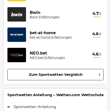
Bwin
4.7
/5
Bwin Erfahrungen
bet-at-home
4.6
/5
bet-at-home Erfahrungen
NEO.bet
4.6
/5
NEO.bet Erfahrungen
Zum Sportwetten Vergleich
Betano Bonus
4.8
/5
100% bis zu 80€
Sportwetten Anleitung – Wetten.com Wettschule
AGB gelten
Sportwetten Anleitung
Interwetten Bonus