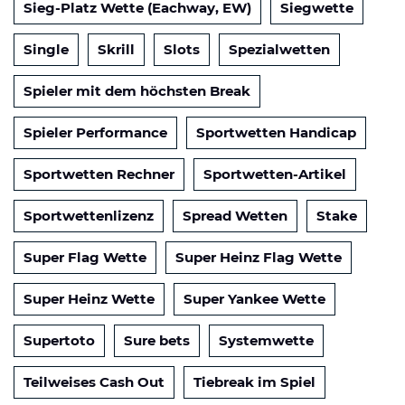
Sieg-Platz Wette (Eachway, EW)
Siegwette
Single
Skrill
Slots
Spezialwetten
Spieler mit dem höchsten Break
Spieler Performance
Sportwetten Handicap
Sportwetten Rechner
Sportwetten-Artikel
Sportwettenlizenz
Spread Wetten
Stake
Super Flag Wette
Super Heinz Flag Wette
Super Heinz Wette
Super Yankee Wette
Supertoto
Sure bets
Systemwette
Teilweises Cash Out
Tiebreak im Spiel