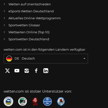
Wetten auf Unentschieden
eSports Wetten Deutschland
DE
Jackpot
Aktuelles Online-Wettprogramm
AT
Online Wetten Österreich
Sportwetten Glossar
Wettseiten Online (Top 10)
CH
Online Glücksspiel Schweiz
Sportwetten Deutschland
US
Best Online Gambling Sites US
wetten.com ist in den folgenden Ländern verfügbar:
BR
Apostas Online no Brasil
DE
Deutsch
wetten.com ist stolzer Unterstützer von: