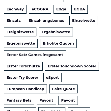
Eachway
eCOGRA
Edge
EGBA
Einsatz
Einzahlungsbonus
Einzelwette
Ereigniswette
Ergebniswette
Ergebniswette
Erhöhte Quoten
Erster Satz Games insgesamt
Erster Torschütze
Erster Touchdown Scorer
Erster Try Scorer
eSport
European Handicap
Faire Quote
Fantasy Bets
Favorit
Favorit