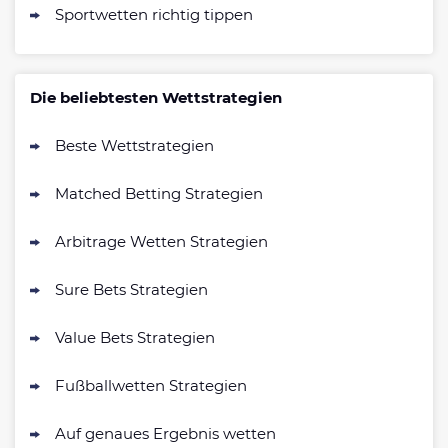
Sportwetten richtig tippen
Die beliebtesten Wettstrategien
Beste Wettstrategien
Matched Betting Strategien
Arbitrage Wetten Strategien
Sure Bets Strategien
Value Bets Strategien
Fußballwetten Strategien
Auf genaues Ergebnis wetten