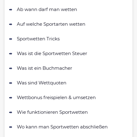
4.7
/5
100% bis 100€ Neukundenbonus
Ab wann darf man wetten
AGB gelten
Bwin Bonus
Auf welche Sportarten wetten
4.7
/5
100% bis zu 100€
AGB gelten
Sportwetten Tricks
Was ist die Sportwetten Steuer
bet-at-home Bonus
500 % QUOTENBOOST + 100€
Was ist ein Buchmacher
4.6
/5
BONUS
AGB gelten
Was sind Wettquoten
NEO.bet Bonus
4.6
Wettbonus freispielen & umsetzen
/5
200% bis zu 50€
AGB gelten
Wie funktionieren Sportwetten
Zum Sportwetten Bonusvergleich
Wo kann man Sportwetten abschließen