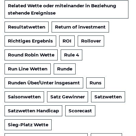
Related Wette oder miteinander in Beziehung
stehende Ereignisse
Resultatwetten
Return of investment
Richtiges Ergebnis
ROI
Rollover
Round Robin Wette
Rule 4
Run Line Wetten
Runde
Runden Über/Unter insgesamt
Runs
Saisonwetten
Satz Gewinner
Satzwetten
Satzwetten Handicap
Scorecast
Sieg-Platz Wette