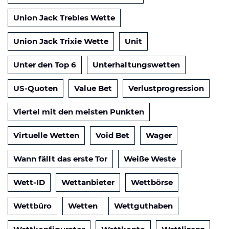
Union Jack Trebles Wette
Union Jack Trixie Wette
Unit
Unter den Top 6
Unterhaltungswetten
US-Quoten
Value Bet
Verlustprogression
Viertel mit den meisten Punkten
Virtuelle Wetten
Void Bet
Wager
Wann fällt das erste Tor
Weiße Weste
Wett-ID
Wettanbieter
Wettbörse
Wettbüro
Wetten
Wettguthaben