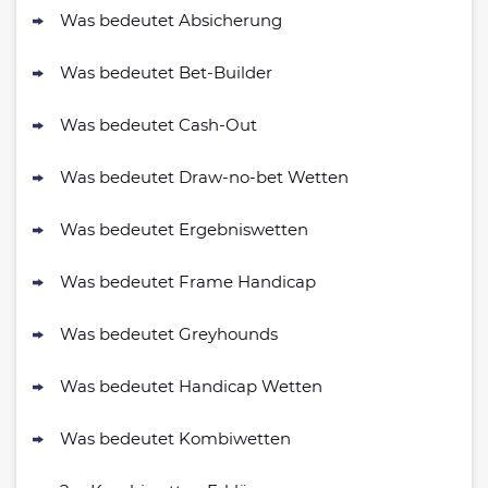
Was bedeutet Absicherung
Was bedeutet Bet-Builder
Was bedeutet Cash-Out
Was bedeutet Draw-no-bet Wetten
Was bedeutet Ergebniswetten
Was bedeutet Frame Handicap
Was bedeutet Greyhounds
Was bedeutet Handicap Wetten
Was bedeutet Kombiwetten