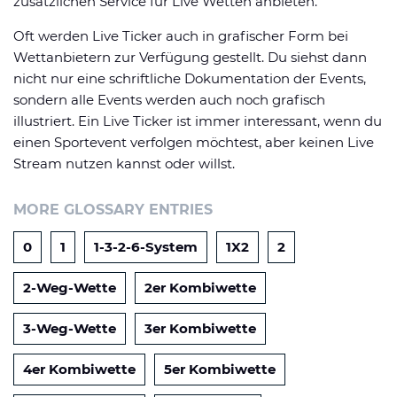
zusätzlichen Service für Live Wetten anbieten.
Datenschutzerklärung
Shop
News
Deals
Oft werden Live Ticker auch in grafischer Form bei
Affiliate Disclaimer
Wettanbietern zur Verfügung gestellt. Du siehst dann
Forum
nicht nur eine schriftliche Dokumentation der Events,
sondern alle Events werden auch noch grafisch
illustriert. Ein Live Ticker ist immer interessant, wenn du
einen Sportevent verfolgen möchtest, aber keinen Live
Stream nutzen kannst oder willst.
MORE GLOSSARY ENTRIES
0
1
1-3-2-6-System
1X2
2
2-Weg-Wette
2er Kombiwette
3-Weg-Wette
3er Kombiwette
4er Kombiwette
5er Kombiwette