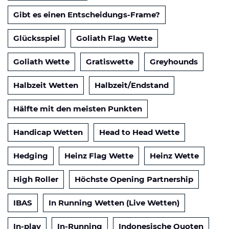
Gibt es einen Entscheidungs-Frame?
Glücksspiel
Goliath Flag Wette
Goliath Wette
Gratiswette
Greyhounds
Halbzeit Wetten
Halbzeit/Endstand
Hälfte mit den meisten Punkten
Handicap Wetten
Head to Head Wette
Hedging
Heinz Flag Wette
Heinz Wette
High Roller
Höchste Opening Partnership
IBAS
In Running Wetten (Live Wetten)
In-play
In-Running
Indonesische Quoten