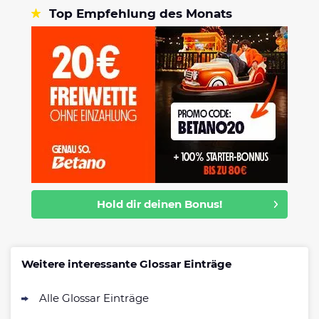
Top Empfehlung des Monats
Hold dir deinen Bonus!
Weitere interessante Glossar Einträge
Alle Glossar Einträge