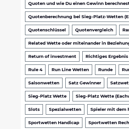
Quoten und wie Du einen Gewinn berechnes
Quotenberechnung bei Sieg-Platz-Wetten (
Quotenschlüssel
Quotenvergleich
Ra
Related Wette oder miteinander in Beziehun
Return of investment
Richtiges Ergebnis
Rule 4
Run Line Wetten
Runde
Ru
Saisonwetten
Satz Gewinner
Satzwet
Sieg-Platz Wette
Sieg-Platz Wette (Each
Slots
Spezialwetten
Spieler mit dem 
Sportwetten Handicap
Sportwetten Rech