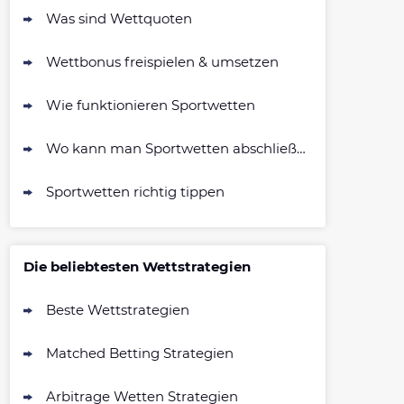
AGB gelten
Was sind Wettquoten
NEO.bet Bonus
4.6
/5
Wettbonus freispielen & umsetzen
200% bis zu 50€
AGB gelten
Wie funktionieren Sportwetten
Zum Sportwetten Bonusvergleich
Wo kann man Sportwetten abschließen
Sportwetten richtig tippen
Die beliebtesten Wettstrategien
Beste Wettstrategien
Matched Betting Strategien
Arbitrage Wetten Strategien