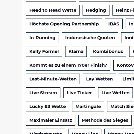
Head to Head Wette
Hedging
Heinz F
Höchste Opening Partnership
IBAS
In
In-Running
Indonesische Quoten
Inn
Kelly Formel
Klarna
Kombibonus
Kommt es zu einem 170er Finish?
Kontove
Last-Minute-Wetten
Lay Wetten
Limi
Live Stream
Live Ticker
Live Wetten
Lucky 63 Wette
Martingale
Match Sie
Maximaler Einsatz
Methode des Sieges
Mindestquote
Money Line
Money Ma