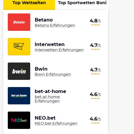
Top Wettseiten
Top Sportwetten Boni
Betano
4.8
/5
Betano Erfahrungen
Interwetten
4.7
/5
Interwetten Erfahrungen
Bwin
4.7
/5
Bwin Erfahrungen
bet-at-home
4.6
/5
bet-at-home
Erfahrungen
NEO.bet
4.6
/5
NEO.bet Erfahrungen