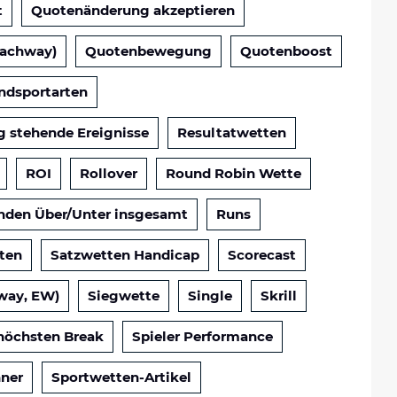
t
Quotenänderung akzeptieren
Eachway)
Quotenbewegung
Quotenboost
ndsportarten
g stehende Ereignisse
Resultatwetten
ROI
Rollover
Round Robin Wette
nden Über/Unter insgesamt
Runs
ten
Satzwetten Handicap
Scorecast
way, EW)
Siegwette
Single
Skrill
höchsten Break
Spieler Performance
ner
Sportwetten-Artikel