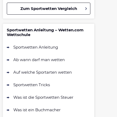
Zum Sportwetten Vergleich
Betano Bonus
4.8
/5
100% bis zu 80€
Sportwetten Anleitung – Wetten.com
Wettschule
AGB gelten
Interwetten Bonus
Sportwetten Anleitung
100% bis 100€
4.7
/5
Neukundenbonus
Ab wann darf man wetten
AGB gelten
Bwin Bonus
Auf welche Sportarten wetten
4.7
/5
100% bis zu 100€
AGB gelten
Sportwetten Tricks
Was ist die Sportwetten Steuer
bet-at-home Bonus
500 % QUOTENBOOST +
Was ist ein Buchmacher
4.6
/5
100€ BONUS