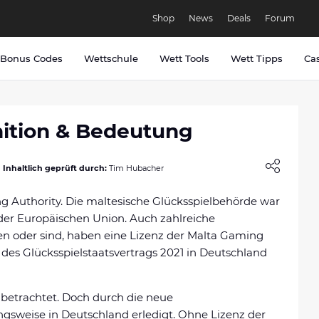
Shop
News
Deals
Forum
Bonus Codes
Wettschule
Wett Tools
Wett Tipps
Ca
20 Wettanbieter
🏆 Top 20 Casinos
🃏 Poker
⚽️ Sportwetten
🎰 Top Casino Boni

🎰
ition & Bedeutung
Betano Casino 
Poker
Wettanbieter Vergleich
Betway Bonus Code
11.
WettArena Erfahrungen
Bwin Casino Erfahrungen
01.
Code
Sportwetten.de Bonus
Inhaltlich geprüft durch:
Online Poker PayPal
Tim Hubacher
Neue Wettanbieter
12.
ODDSET Erfahrungen
LuckyLouis Erfahrungen
02.
Interwetten Bo
Code
Sportingbet
Poker App
Sportwetten ab 1€ Einzahlu
Authority. Die maltesische Glücksspielbehörde war
WettArena Bonus Code
13.
Wunderino Erfahrungen
03.
SlotMagie Bonu
Erfahrungen
 der Europäischen Union. Auch zahlreiche
Online Poker Bonus
Deutsche Wettanbieter
🏆
ODDSET Bonus Code
14.
DAZN BET Erfahrungen
DrückGlück Erfahrungen
04.
Novoline Bonus
en oder sind, haben eine Lizenz der Malta Gaming
n des Glücksspielstaatsvertrags 2021 in Deutschland
Poker Bonus ohne Einzahlung
Wettanbieter ohne Steuer
01
bet-at-home B
Sportingbet Bonus Code
15.
Tipwin Erfahrungen
Knight Slots Erfahrungen
05.
Code
🏆 Top Poker Anbieter
Wettanbieter mit deutscher 
02
DAZN BET Bonus Code
16.
Wildz Erfahrungen
06.
Jokerstar Bonu
betrachtet. Doch durch die neue
ngsweise in Deutschland erledigt. Ohne Lizenz der
Wettseiten

01.
GG Poker Erfahrungen
03