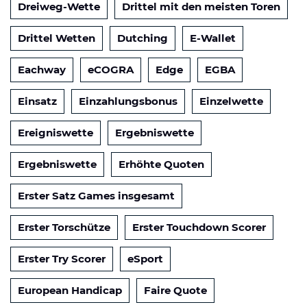
Dreiweg-Wette
Drittel mit den meisten Toren
Drittel Wetten
Dutching
E-Wallet
Eachway
eCOGRA
Edge
EGBA
Einsatz
Einzahlungsbonus
Einzelwette
Ereigniswette
Ergebniswette
Ergebniswette
Erhöhte Quoten
Erster Satz Games insgesamt
Erster Torschütze
Erster Touchdown Scorer
Erster Try Scorer
eSport
European Handicap
Faire Quote