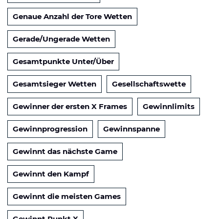
Genaue Anzahl der Tore Wetten
Gerade/Ungerade Wetten
Gesamtpunkte Unter/Über
Gesamtsieger Wetten
Gesellschaftswette
Gewinner der ersten X Frames
Gewinnlimits
Gewinnprogression
Gewinnspanne
Gewinnt das nächste Game
Gewinnt den Kampf
Gewinnt die meisten Games
Gewinnt Punkt X