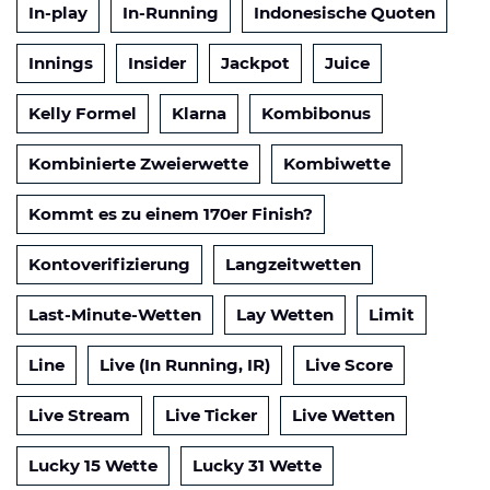
In-play
In-Running
Indonesische Quoten
Innings
Insider
Jackpot
Juice
Kelly Formel
Klarna
Kombibonus
Kombinierte Zweierwette
Kombiwette
Kommt es zu einem 170er Finish?
Kontoverifizierung
Langzeitwetten
Last-Minute-Wetten
Lay Wetten
Limit
Line
Live (In Running, IR)
Live Score
Live Stream
Live Ticker
Live Wetten
Lucky 15 Wette
Lucky 31 Wette