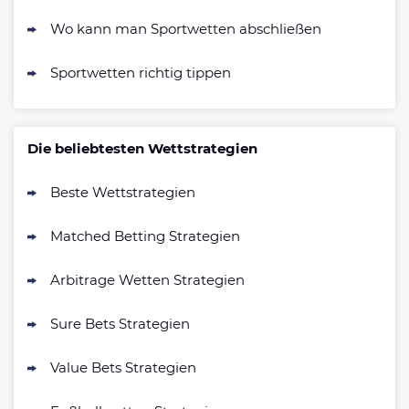
Zum Sportwetten Bonusvergleich
Wo kann man Sportwetten abschließen
Sportwetten richtig tippen
Die beliebtesten Wettstrategien
Beste Wettstrategien
Matched Betting Strategien
Arbitrage Wetten Strategien
Sure Bets Strategien
Value Bets Strategien