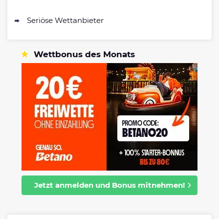
Seriöse Wettanbieter
Wettbonus des Monats
Jetzt anmelden und Bonus mitnehmen!