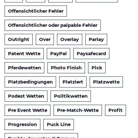
Offensichtlicher Fehler
Offensichtlicher oder palpable Fehler
Outright
Over
Overlay
Parlay
Patent Wette
PayPal
Paysafecard
Pferdewetten
Photo Finish
Pick
Platzbedingungen
Platziert
Platzwette
Podest Wetten
Politikwetten
Pre Event Wette
Pre-Match-Wette
Profit
Progression
Puck Line