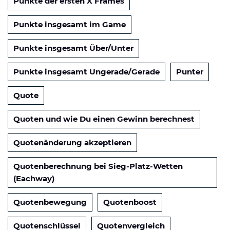
Punkte der ersten X Frames
Punkte insgesamt im Game
Punkte insgesamt Über/Unter
Punkte insgesamt Ungerade/Gerade
Punter
Quote
Quoten und wie Du einen Gewinn berechnest
Quotenänderung akzeptieren
Quotenberechnung bei Sieg-Platz-Wetten
(Eachway)
Quotenbewegung
Quotenboost
Quotenschlüssel
Quotenvergleich