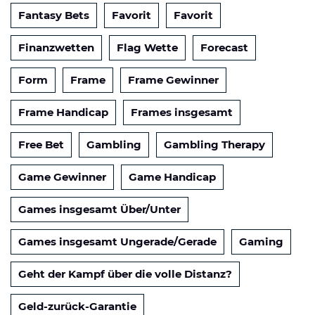
Fantasy Bets
Favorit
Favorit
Finanzwetten
Flag Wette
Forecast
Form
Frame
Frame Gewinner
Frame Handicap
Frames insgesamt
Free Bet
Gambling
Gambling Therapy
Game Gewinner
Game Handicap
Games insgesamt Über/Unter
Games insgesamt Ungerade/Gerade
Gaming
Geht der Kampf über die volle Distanz?
Geld-zurück-Garantie