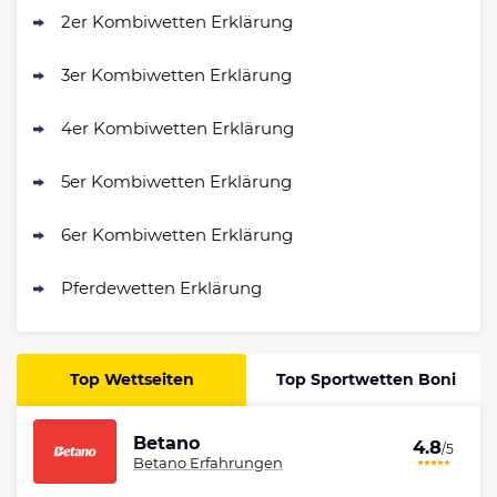
2er Kombiwetten Erklärung
3er Kombiwetten Erklärung
4er Kombiwetten Erklärung
5er Kombiwetten Erklärung
6er Kombiwetten Erklärung
Pferdewetten Erklärung
Top Wettseiten
Top Sportwetten Boni
Betano
4.8
/5
Betano Erfahrungen