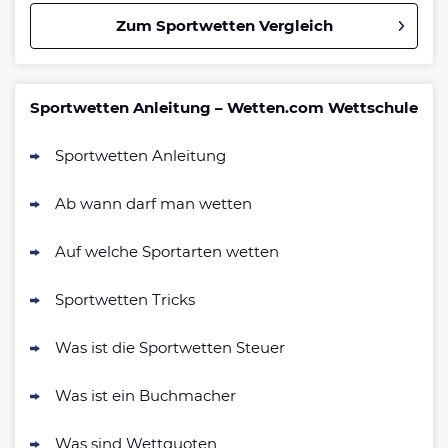
Zum Sportwetten Vergleich
Betano Bonus
4.8
/5
100% bis zu 80€
Sportwetten Anleitung – Wetten.com Wettschule
AGB gelten
Sportwetten Anleitung
Interwetten Bonus
4.7
/5
100% bis 100€ Neukundenbonus
Ab wann darf man wetten
AGB gelten
Bwin Bonus
Auf welche Sportarten wetten
4.7
/5
100% bis zu 100€
AGB gelten
Sportwetten Tricks
Was ist die Sportwetten Steuer
bet-at-home Bonus
500 % QUOTENBOOST + 100€
Was ist ein Buchmacher
4.6
/5
BONUS
AGB gelten
Was sind Wettquoten