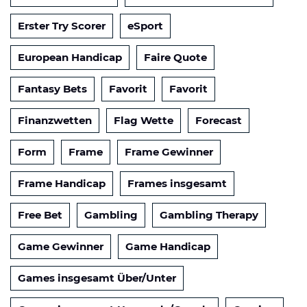
Erster Try Scorer
eSport
European Handicap
Faire Quote
Fantasy Bets
Favorit
Favorit
Finanzwetten
Flag Wette
Forecast
Form
Frame
Frame Gewinner
Frame Handicap
Frames insgesamt
Free Bet
Gambling
Gambling Therapy
Game Gewinner
Game Handicap
Games insgesamt Über/Unter