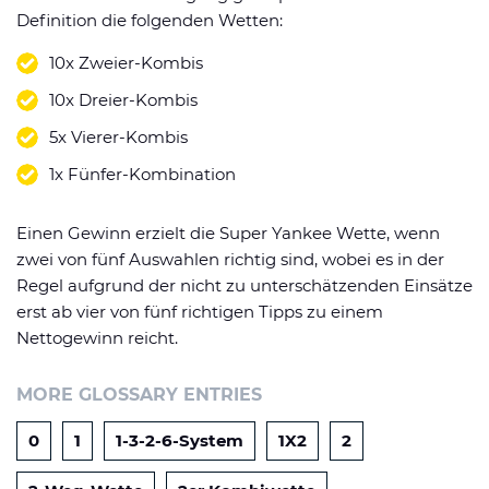
Datenschutzerklärung
Shop
News
Deals
Definition die folgenden Wetten:
Affiliate Disclaimer
10x Zweier-Kombis
Forum
10x Dreier-Kombis
5x Vierer-Kombis
1x Fünfer-Kombination
Einen Gewinn erzielt die Super Yankee Wette, wenn
zwei von fünf Auswahlen richtig sind, wobei es in der
Regel aufgrund der nicht zu unterschätzenden Einsätze
erst ab vier von fünf richtigen Tipps zu einem
Nettogewinn reicht.
MORE GLOSSARY ENTRIES
0
1
1-3-2-6-System
1X2
2