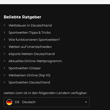
Beliebte Ratgeber
Wettsteuer in Deutschland
Sportwetten Tipps & Tricks
Wie funktionieren Sportwetten?
Wetten auf Unentschieden
eSports Wetten Deutschland
DE
Was ist eine Super Yankee Wette?
Aktuelles Online-Wettprogramm
AT
Online Wetten Österreich
Sportwetten Glossar
Wettseiten Online (Top 10)
CH
Online Glücksspiel Schweiz
Sportwetten Deutschland
US
Best Online Gambling Sites US
wetten.com ist in den folgenden Ländern verfügbar:
BR
Apostas Online no Brasil
DE
Deutsch