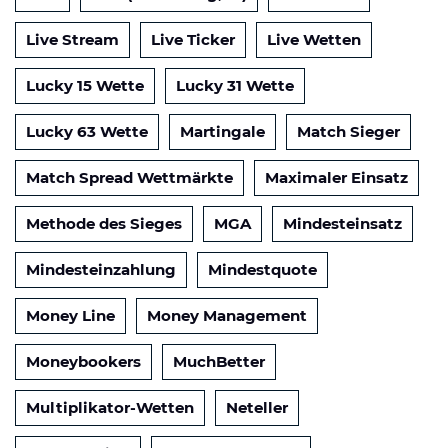
Live Stream
Live Ticker
Live Wetten
Lucky 15 Wette
Lucky 31 Wette
Lucky 63 Wette
Martingale
Match Sieger
Match Spread Wettmärkte
Maximaler Einsatz
Methode des Sieges
MGA
Mindesteinsatz
Mindesteinzahlung
Mindestquote
Money Line
Money Management
Moneybookers
MuchBetter
Multiplikator-Wetten
Neteller