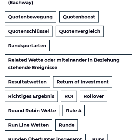
(Eachway)
Quotenbewegung
Quotenboost
Quotenschlüssel
Quotenvergleich
Randsportarten
Related Wette oder miteinander in Beziehung
stehende Ereignisse
Resultatwetten
Return of investment
Richtiges Ergebnis
ROI
Rollover
Round Robin Wette
Rule 4
Run Line Wetten
Runde
Runden Über/Unter insgesamt
Runs