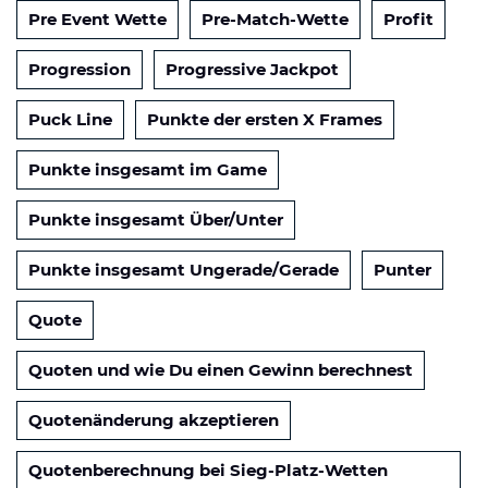
Pre Event Wette
Pre-Match-Wette
Profit
Progression
Progressive Jackpot
Puck Line
Punkte der ersten X Frames
Punkte insgesamt im Game
Punkte insgesamt Über/Unter
Punkte insgesamt Ungerade/Gerade
Punter
Quote
Quoten und wie Du einen Gewinn berechnest
Quotenänderung akzeptieren
Quotenberechnung bei Sieg-Platz-Wetten