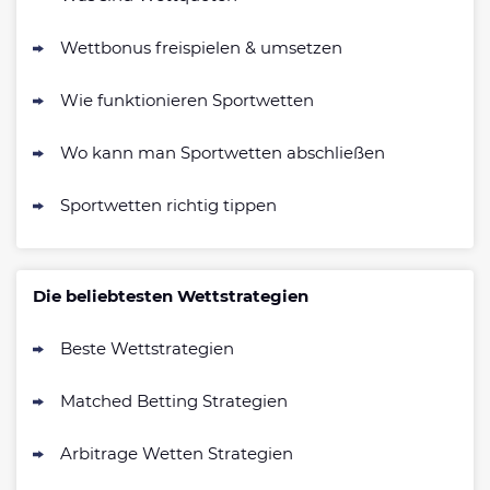
NEO.bet Bonus
4.6
Wettbonus freispielen & umsetzen
/5
200% bis zu 50€
AGB gelten
Wie funktionieren Sportwetten
Zum Sportwetten Bonusvergleich
Wo kann man Sportwetten abschließen
Sportwetten richtig tippen
Die beliebtesten Wettstrategien
Beste Wettstrategien
Matched Betting Strategien
Arbitrage Wetten Strategien