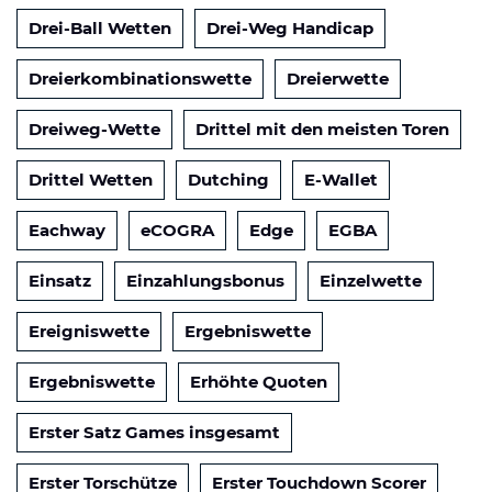
Drei-Ball Wetten
Drei-Weg Handicap
Dreierkombinationswette
Dreierwette
Dreiweg-Wette
Drittel mit den meisten Toren
Drittel Wetten
Dutching
E-Wallet
Eachway
eCOGRA
Edge
EGBA
Einsatz
Einzahlungsbonus
Einzelwette
Ereigniswette
Ergebniswette
Ergebniswette
Erhöhte Quoten
Erster Satz Games insgesamt
Erster Torschütze
Erster Touchdown Scorer