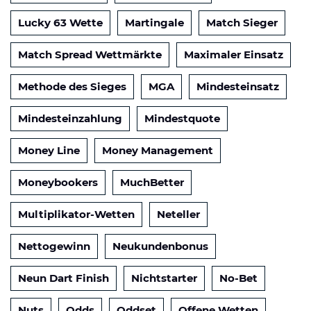
Lucky 63 Wette
Martingale
Match Sieger
Match Spread Wettmärkte
Maximaler Einsatz
Methode des Sieges
MGA
Mindesteinsatz
Mindesteinzahlung
Mindestquote
Money Line
Money Management
Moneybookers
MuchBetter
Multiplikator-Wetten
Neteller
Nettogewinn
Neukundenbonus
Neun Dart Finish
Nichtstarter
No-Bet
Nuts
Odds
Oddset
Offene Wetten