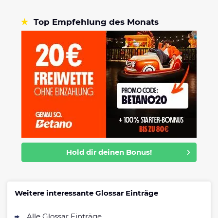
Top Empfehlung des Monats
Hold dir deinen Bonus!
Weitere interessante Glossar Einträge
Alle Glossar Einträge