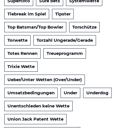
Supertoto
Sure bets
Systemwette
Tiebreak im Spiel
Tipster
Top Batsman/Top Bowler
Torschütze
Torwette
Torzahl Ungerade/Gerade
Totes Rennen
Treueprogramm
Trixie Wette
Ueber/Unter Wetten (Over/Under)
Umsatzbedingungen
Under
Underdog
Unentschieden keine Wette
Union Jack Patent Wette