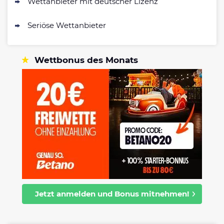
Wettanbieter mit deutscher Lizenz
Seriöse Wettanbieter
Wettbonus des Monats
Jetzt anmelden und Bonus mitnehmen!