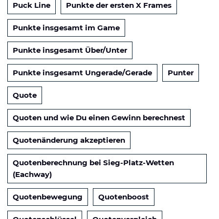
Puck Line
Punkte der ersten X Frames
Punkte insgesamt im Game
Punkte insgesamt Über/Unter
Punkte insgesamt Ungerade/Gerade
Punter
Quote
Quoten und wie Du einen Gewinn berechnest
Quotenänderung akzeptieren
Quotenberechnung bei Sieg-Platz-Wetten
(Eachway)
Quotenbewegung
Quotenboost