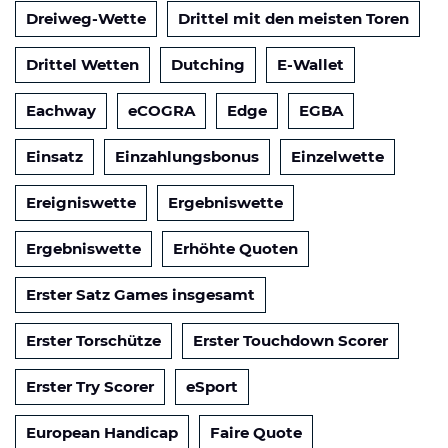
Dreiweg-Wette
Drittel mit den meisten Toren
Drittel Wetten
Dutching
E-Wallet
Eachway
eCOGRA
Edge
EGBA
Einsatz
Einzahlungsbonus
Einzelwette
Ereigniswette
Ergebniswette
Ergebniswette
Erhöhte Quoten
Erster Satz Games insgesamt
Erster Torschütze
Erster Touchdown Scorer
Erster Try Scorer
eSport
European Handicap
Faire Quote