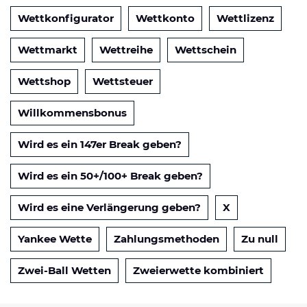
Wettkonfigurator
Wettkonto
Wettlizenz
Wettmarkt
Wettreihe
Wettschein
Wettshop
Wettsteuer
Willkommensbonus
Wird es ein 147er Break geben?
Wird es ein 50+/100+ Break geben?
Wird es eine Verlängerung geben?
X
Yankee Wette
Zahlungsmethoden
Zu null
Zwei-Ball Wetten
Zweierwette kombiniert