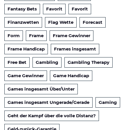
Fantasy Bets
Favorit
Favorit
Finanzwetten
Flag Wette
Forecast
Form
Frame
Frame Gewinner
Frame Handicap
Frames insgesamt
Free Bet
Gambling
Gambling Therapy
Game Gewinner
Game Handicap
Games insgesamt Über/Unter
Games insgesamt Ungerade/Gerade
Gaming
Geht der Kampf über die volle Distanz?
Geld-zurück-Garantie