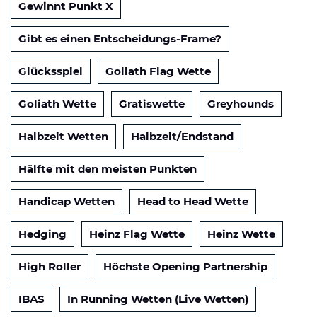
Gewinnt Punkt X
Gibt es einen Entscheidungs-Frame?
Glücksspiel
Goliath Flag Wette
Goliath Wette
Gratiswette
Greyhounds
Halbzeit Wetten
Halbzeit/Endstand
Hälfte mit den meisten Punkten
Handicap Wetten
Head to Head Wette
Hedging
Heinz Flag Wette
Heinz Wette
High Roller
Höchste Opening Partnership
IBAS
In Running Wetten (Live Wetten)