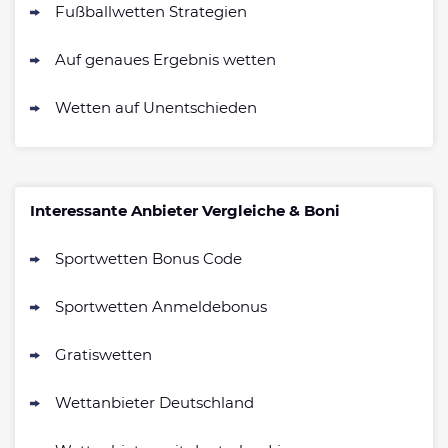
Fußballwetten Strategien
Auf genaues Ergebnis wetten
Wetten auf Unentschieden
Interessante Anbieter Vergleiche & Boni
Sportwetten Bonus Code
Sportwetten Anmeldebonus
Gratiswetten
Wettanbieter Deutschland