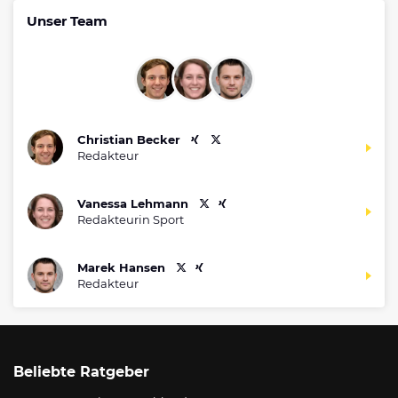
Unser Team
Christian Becker
Redakteur
Vanessa Lehmann
Redakteurin Sport
Marek Hansen
Redakteur
Beliebte Ratgeber