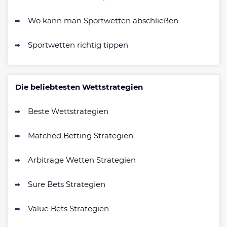
Zum Sportwetten Bonusvergleich
Wo kann man Sportwetten abschließen
Sportwetten richtig tippen
Die beliebtesten Wettstrategien
Beste Wettstrategien
Matched Betting Strategien
Arbitrage Wetten Strategien
Sure Bets Strategien
Value Bets Strategien