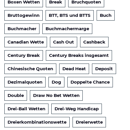
Boxen Wetten
Break
Bruchquoten
Bruttogewinn
BTT, BTS und BTTS
Buch
Buchmacher
Buchmachermarge
Canadian Wette
Cash Out
Cashback
Century Break
Century Breaks insgesamt
Chinesische Quoten
Dead Heat
Deposit
Dezimalquoten
Dog
Doppelte Chance
Double
Draw No Bet Wetten
Drei-Ball Wetten
Drei-Weg Handicap
Dreierkombinationswette
Dreierwette