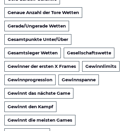
Genaue Anzahl der Tore Wetten
Gerade/Ungerade Wetten
Gesamtpunkte Unter/Über
Gesamtsieger Wetten
Gesellschaftswette
Gewinner der ersten X Frames
Gewinnlimits
Gewinnprogression
Gewinnspanne
Gewinnt das nächste Game
Gewinnt den Kampf
Gewinnt die meisten Games