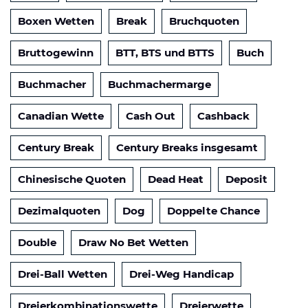
Boxen Wetten
Break
Bruchquoten
Bruttogewinn
BTT, BTS und BTTS
Buch
Buchmacher
Buchmachermarge
Canadian Wette
Cash Out
Cashback
Century Break
Century Breaks insgesamt
Chinesische Quoten
Dead Heat
Deposit
Dezimalquoten
Dog
Doppelte Chance
Double
Draw No Bet Wetten
Drei-Ball Wetten
Drei-Weg Handicap
Dreierkombinationswette
Dreierwette