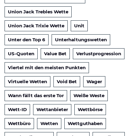
Union Jack Trebles Wette
Union Jack Trixie Wette
Unit
Unter den Top 6
Unterhaltungswetten
US-Quoten
Value Bet
Verlustprogression
Viertel mit den meisten Punkten
Virtuelle Wetten
Void Bet
Wager
Wann fällt das erste Tor
Weiße Weste
Wett-ID
Wettanbieter
Wettbörse
Wettbüro
Wetten
Wettguthaben