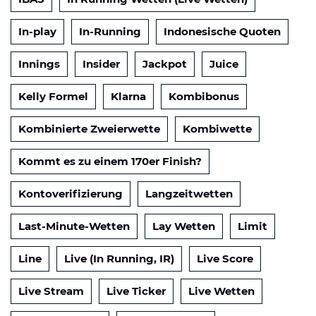
In-play
In-Running
Indonesische Quoten
Innings
Insider
Jackpot
Juice
Kelly Formel
Klarna
Kombibonus
Kombinierte Zweierwette
Kombiwette
Kommt es zu einem 170er Finish?
Kontoverifizierung
Langzeitwetten
Last-Minute-Wetten
Lay Wetten
Limit
Line
Live (In Running, IR)
Live Score
Live Stream
Live Ticker
Live Wetten