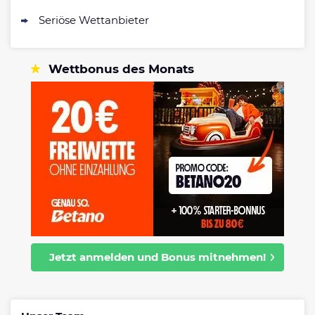
Seriöse Wettanbieter
Wettbonus des Monats
Jetzt anmelden und Bonus mitnehmen!