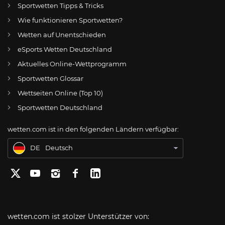
Sportwetten Tipps & Tricks
Wie funktionieren Sportwetten?
Wetten auf Unentschieden
eSports Wetten Deutschland
DE
Was sind Umsatzbedingungen?
Aktuelles Online-Wettprogramm
AT
Online Wetten Österreich
Sportwetten Glossar
Wettseiten Online (Top 10)
CH
Online Glücksspiel Schweiz
Sportwetten Deutschland
US
Best Online Gambling Sites US
wetten.com ist in den folgenden Ländern verfügbar:
BR
Apostas Online no Brasil
DE
Deutsch
wetten.com ist stolzer Unterstützer von: