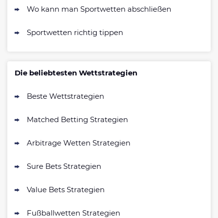
Zum Sportwetten Bonusvergleich
Wo kann man Sportwetten abschließen
Sportwetten richtig tippen
Die beliebtesten Wettstrategien
Beste Wettstrategien
Matched Betting Strategien
Arbitrage Wetten Strategien
Sure Bets Strategien
Value Bets Strategien
Fußballwetten Strategien