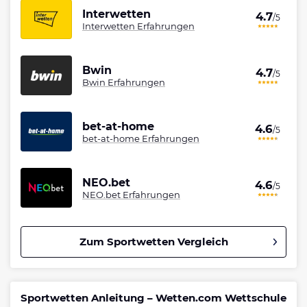
Interwetten
4.7
/5
Interwetten Erfahrungen
Bwin
4.7
/5
Bwin Erfahrungen
bet-at-home
4.6
/5
bet-at-home Erfahrungen
NEO.bet
4.6
/5
NEO.bet Erfahrungen
Zum Sportwetten Vergleich
Betano Bonus
4.8
/5
100% bis zu 80€
Sportwetten Anleitung – Wetten.com Wettschule