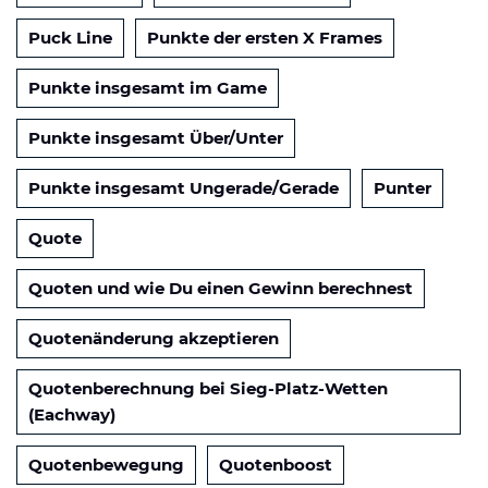
Puck Line
Punkte der ersten X Frames
Punkte insgesamt im Game
Punkte insgesamt Über/Unter
Punkte insgesamt Ungerade/Gerade
Punter
Quote
Quoten und wie Du einen Gewinn berechnest
Quotenänderung akzeptieren
Quotenberechnung bei Sieg-Platz-Wetten
(Eachway)
Quotenbewegung
Quotenboost