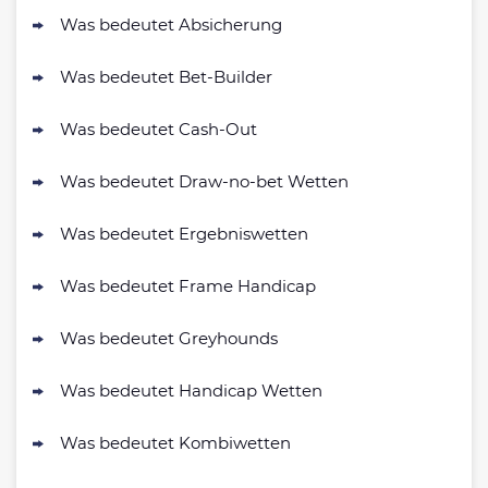
Was bedeutet Absicherung
Was bedeutet Bet-Builder
Was bedeutet Cash-Out
Was bedeutet Draw-no-bet Wetten
Was bedeutet Ergebniswetten
Was bedeutet Frame Handicap
Was bedeutet Greyhounds
Was bedeutet Handicap Wetten
Was bedeutet Kombiwetten