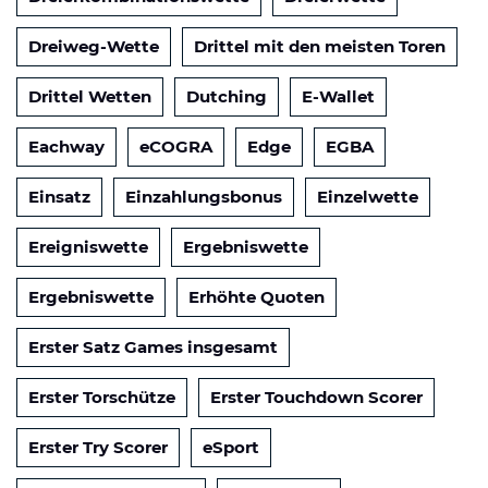
Dreiweg-Wette
Drittel mit den meisten Toren
Drittel Wetten
Dutching
E-Wallet
Eachway
eCOGRA
Edge
EGBA
Einsatz
Einzahlungsbonus
Einzelwette
Ereigniswette
Ergebniswette
Ergebniswette
Erhöhte Quoten
Erster Satz Games insgesamt
Erster Torschütze
Erster Touchdown Scorer
Erster Try Scorer
eSport