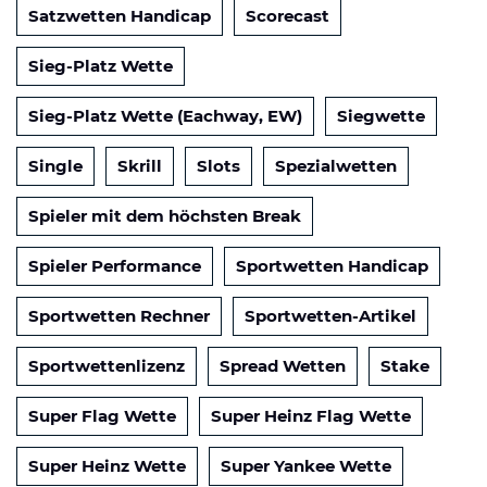
Satzwetten Handicap
Scorecast
Sieg-Platz Wette
Sieg-Platz Wette (Eachway, EW)
Siegwette
Single
Skrill
Slots
Spezialwetten
Spieler mit dem höchsten Break
Spieler Performance
Sportwetten Handicap
Sportwetten Rechner
Sportwetten-Artikel
Sportwettenlizenz
Spread Wetten
Stake
Super Flag Wette
Super Heinz Flag Wette
Super Heinz Wette
Super Yankee Wette