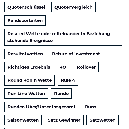
Quotenschlüssel
Quotenvergleich
Randsportarten
Related Wette oder miteinander in Beziehung
stehende Ereignisse
Resultatwetten
Return of investment
Richtiges Ergebnis
ROI
Rollover
Round Robin Wette
Rule 4
Run Line Wetten
Runde
Runden Über/Unter insgesamt
Runs
Saisonwetten
Satz Gewinner
Satzwetten