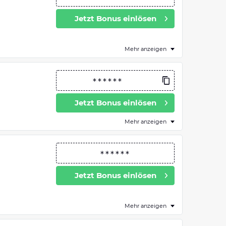
Jetzt Bonus einlösen
Mehr anzeigen
Jetzt Bonus einlösen
Mehr anzeigen
Jetzt Bonus einlösen
Mehr anzeigen