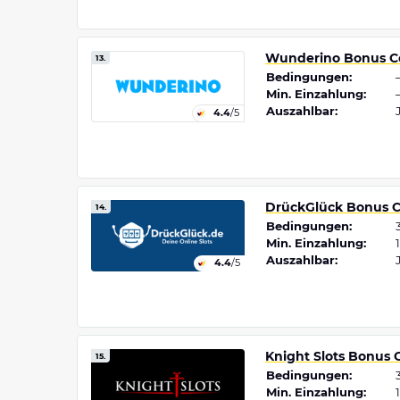
Wunderino Bonus C
13.
Bedingungen:
Min. Einzahlung:
Auszahlbar:
4.4
/5
DrückGlück Bonus 
14.
Bedingungen:
Min. Einzahlung:
Auszahlbar:
4.4
/5
Knight Slots Bonus 
15.
Bedingungen:
Min. Einzahlung: