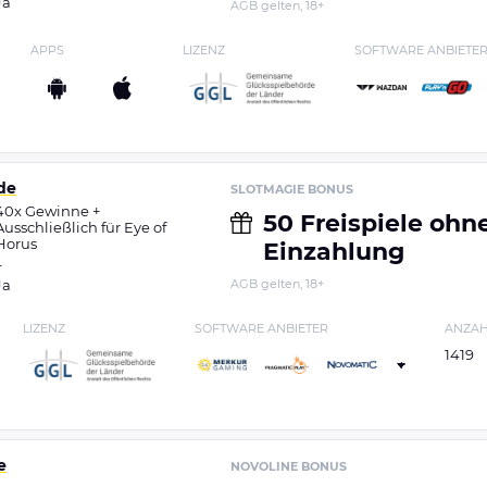
Ja
AGB gelten, 18+
APPS
LIZENZ
SOFTWARE ANBIETE
de
SLOTMAGIE BONUS
40x Gewinne +
50 Freispiele ohn
Ausschließlich für Eye of
Horus
Einzahlung
–
Ja
AGB gelten, 18+
LIZENZ
SOFTWARE ANBIETER
ANZAH
1419
+
e
NOVOLINE BONUS