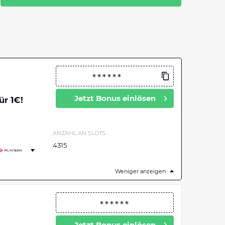
nus Code
17.
Haftungsausschluss
Code
Casino Bonus Vergleich
Sportwetten Deals
.
Merkur24 Erfahrungen
JackpotPiraten Bonus
Datenschutzerklärung
onus Code
18.
Code
Online Casino Freispiele
Affiliate Disclaimer
.
GameTwist Erfahrungen
us Code
19.
Bet365 Slots Bonus Code
al
Online Casino Bonus ohne Einzahlung
nus Code
20.
LeoVegas.de Bonus Code
50 Freispiele ohne Einzahlung
Jetzt Bonus einlösen
ür 1€!
Merkur Casino Bonus ohne Einzahlung
ANZAHL AN SLOTS
4315
+
Weniger anzeigen
Jetzt Bonus einlösen