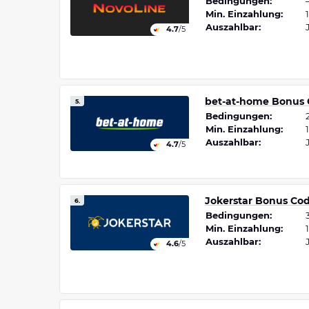
Bedingungen:
Min. Einzahlung:
Auszahlbar:
4.7
/5
bet-at-home Bonus
5.
Bedingungen:
Min. Einzahlung:
Auszahlbar:
4.7
/5
Jokerstar Bonus Co
6.
Bedingungen:
Min. Einzahlung:
Auszahlbar:
4.6
/5