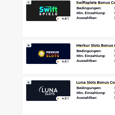
Swiftspiele Bonus C
7.
Bedingungen:
Min. Einzahlung:
Auszahlbar:
4.6
/5
Merkur Slots Bonus
8.
Bedingungen:
Min. Einzahlung:
Auszahlbar:
4.5
/5
Luna Slots Bonus C
9.
Bedingungen:
Min. Einzahlung:
Auszahlbar:
4.5
/5