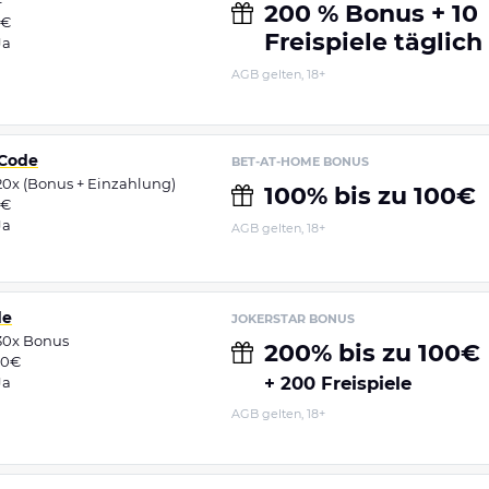
–
200 % Bonus + 10
1€
Freispiele täglich
Ja
AGB gelten, 18+
 Code
BET-AT-HOME BONUS
20x (Bonus + Einzahlung)
100% bis zu 100€
1€
Ja
AGB gelten, 18+
de
JOKERSTAR BONUS
30x Bonus
200% bis zu 100€
10€
+ 200 Freispiele
Ja
AGB gelten, 18+