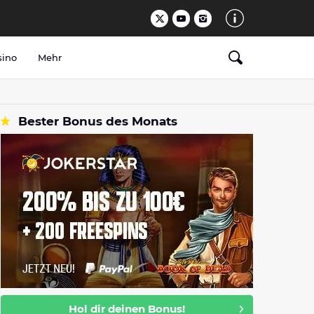
Die wetten.com Redaktion
sino
Mehr
So bewerten wir die Anbieter
wetten.com auf Facebook
 Online Casinos
 Social Casino
🎁 Wettbonus
Bester Bonus des Monats
wetten.com auf YouTube
Bonus
Neue Online Casinos
Social Casino
Sportwetten Bonus
11.
Bwin Casino Bonus Code
Spielsucht Hilfe & Prävention
Online Casino mit Deutscher Lizenz
Kostenlose Casino Spiele ohne Einzahlung
Wettbonus ohne Einzahlung
nus Code
12.
LuckyLouis Bonus Code
Über Uns
ng
Legale Online Casinos in Deutschland
Social Casino Apps
Gratiswetten ohne Einzahlung
s Code
13.
Wunderino Bonus Code
Kontakt
 Top Social Casinos
Casino mit 1 Euro Einzahlung
Sportwetten Neukundenbonus
 Code
14.
DrückGlück Bonus Code
Schreiber gesucht
Online Casino mit PayPal 1 Euro Einzahlung
Wettgutscheine
.
Jackpot.de Erfahrungen
onus
Verantwortungsvolles Spielen
15.
Knight Slots Bonus Code
Lizenz
PayPal Casinos
Sportwetten Startguthaben
Glücksspiel-Regulierung in
.
Löwen Play Fun Erfahrungen
s Code
16.
Wildz Bonus Code
Deutschland
Hol dir deinen Bonus!
 Online Casino Bonus
Quotenboosts
.
Huuuge Casino Erfahrungen
Lapalingo.de Bonus