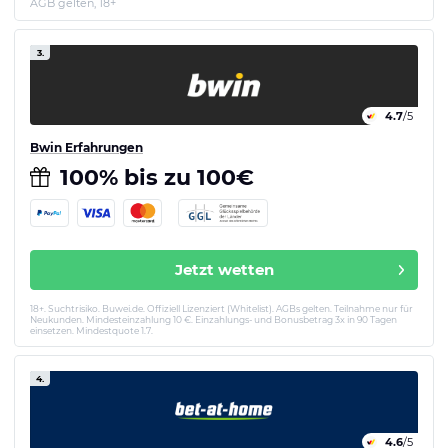
AGB gelten, 18+
3.
4.7
/5
Bwin Erfahrungen
100% bis zu 100€
Jetzt wetten
18+. Suchtrisiko. Buwei.de. Offiziell Lizenziert (Whitelist). AGBs gelten. Teilnahme nur für
Neukunden. Mindesteinzahlung 10 €. Einzahlungs- und Bonusbetrag 3x in 90 Tagen
einsetzen. Mindestquote 1.7.
4.
4.6
/5