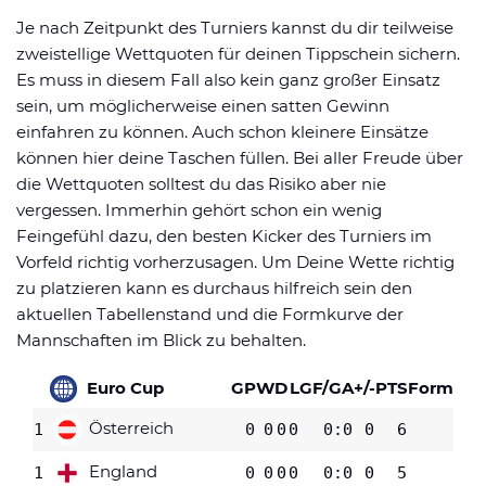
Je nach Zeitpunkt des Turniers kannst du dir teilweise
zweistellige Wettquoten für deinen Tippschein sichern.
Es muss in diesem Fall also kein ganz großer Einsatz
sein, um möglicherweise einen satten Gewinn
einfahren zu können. Auch schon kleinere Einsätze
können hier deine Taschen füllen. Bei aller Freude über
die Wettquoten solltest du das Risiko aber nie
vergessen. Immerhin gehört schon ein wenig
Feingefühl dazu, den besten Kicker des Turniers im
Vorfeld richtig vorherzusagen. Um Deine Wette richtig
zu platzieren kann es durchaus hilfreich sein den
aktuellen Tabellenstand und die Formkurve der
Mannschaften im Blick zu behalten.
Euro Cup
GP
W
D
L
GF/GA
+/-
PTS
Form
Österreich
1
0
0
0
0
0:0
0
6
England
1
0
0
0
0
0:0
0
5