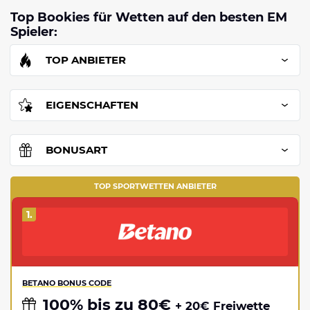
Datenschutzerklärung
Shop
News
Deals
Top Bookies für Wetten auf den besten EM
Spieler:
Affiliate Disclaimer
Forum
TOP ANBIETER
EIGENSCHAFTEN
BONUSART
TOP SPORTWETTEN ANBIETER
1.
BETANO BONUS CODE
100% bis zu 80€
+ 20€ Freiwette