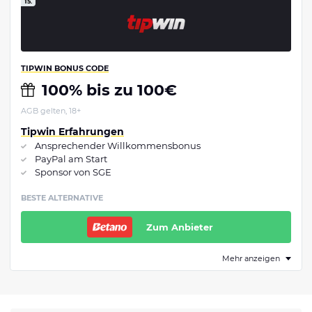
15.
TIPWIN BONUS CODE
100% bis zu 100€
AGB gelten, 18+
Tipwin Erfahrungen
Ansprechender Willkommensbonus
PayPal am Start
Sponsor von SGE
BESTE ALTERNATIVE
Zum Anbieter
Mehr anzeigen