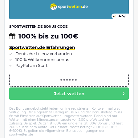
4.5
/5
SPORTWETTEN.DE BONUS CODE
100% bis zu 100€
Sportwetten.de Erfahrungen
Deutsche Lizenz vorhanden
100 % Willkommensbonus
PayPal am Start!
Jetzt wetten
Das Bonusangebot steht jedem online registrierten Konto einmalig zur
Verfügung. Der eingezahlte Betrag muss 1x und der Bonusbetrag muss
6x mit Einsätzen auf Sportwetten umgesetzt werden. Dabei sind nur
Wetten mit einer Mindestgesamtquote von 2,00 pro Wettschein
zulässig. Beispiel: Du zahlst 100€ ein und erhältst 100€ Bonus und hast
200€ auf deinem Konto. Der Gesamtumsatz beträgt 700€ (1×100€ +
6×100€). Es gelten die Allgemeinen Bonusbedingungen der
sportwetten.de