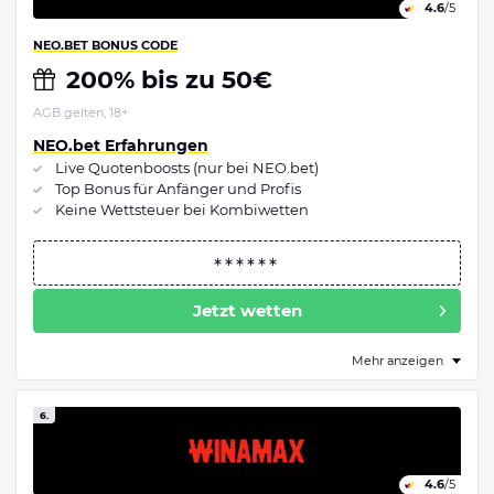
4.6
/5
NEO.BET BONUS CODE
200% bis zu 50€
AGB gelten, 18+
NEO.bet Erfahrungen
Live Quotenboosts (nur bei NEO.bet)
Top Bonus für Anfänger und Profis
Keine Wettsteuer bei Kombiwetten
Jetzt wetten
Mehr anzeigen
6.
4.6
/5