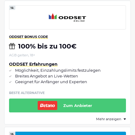
12.
ODDSET BONUS CODE
100% bis zu 100€
AGB gelten, 18+
ODDSET Erfahrungen
Möglichkeit, Einzahlungslimits festzulegen
Breites Angebot an Live-Wetten
Geeignet für Anfänger und Experten
BESTE ALTERNATIVE
Zum Anbieter
Mehr anzeigen
13.