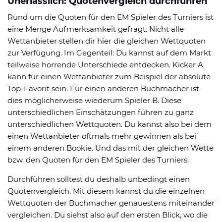
Unerlässlich: Quotenvergleich durchführen
Rund um die Quoten für den EM Spieler des Turniers ist
eine Menge Aufmerksamkeit gefragt. Nicht alle
Wettanbieter stellen dir hier die gleichen Wettquoten
zur Verfügung. Im Gegenteil: Du kannst auf dem Markt
teilweise horrende Unterschiede entdecken. Kicker A
kann für einen Wettanbieter zum Beispiel der absolute
Top-Favorit sein. Für einen anderen Buchmacher ist
dies möglicherweise wiederum Spieler B. Diese
unterschiedlichen Einschätzungen führen zu ganz
unterschiedlichen Wettquoten. Du kannst also bei dem
einen Wettanbieter oftmals mehr gewinnen als bei
einem anderen Bookie. Und das mit der gleichen Wette
bzw. den Quoten für den EM Spieler des Turniers.
Durchführen solltest du deshalb unbedingt einen
Quotenvergleich. Mit diesem kannst du die einzelnen
Wettquoten der Buchmacher genauestens miteinander
vergleichen. Du siehst also auf den ersten Blick, wo die