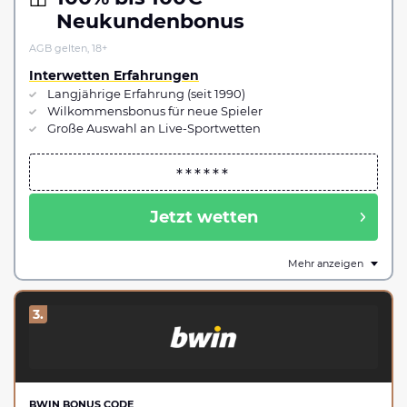
Neukundenbonus
AGB gelten, 18+
Interwetten Erfahrungen
Langjährige Erfahrung (seit 1990)
Wilkommensbonus für neue Spieler
Große Auswahl an Live-Sportwetten
Jetzt wetten
Mehr anzeigen
3.
BWIN BONUS CODE