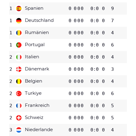
Spanien
1
0
0
0
0
0:0
0
9
Deutschland
1
0
0
0
0
0:0
0
7
Rumänien
1
0
0
0
0
0:0
0
4
Portugal
1
0
0
0
0
0:0
0
6
Italien
2
0
0
0
0
0:0
0
4
Dänemark
2
0
0
0
0
0:0
0
3
Belgien
2
0
0
0
0
0:0
0
4
Turkiye
2
0
0
0
0
0:0
0
6
Frankreich
2
0
0
0
0
0:0
0
5
Schweiz
2
0
0
0
0
0:0
0
5
Niederlande
3
0
0
0
0
0:0
0
4