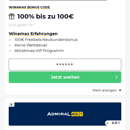
WINAMAX BONUS CODE
100% bis zu 100€
AGB gelten, 18+
Winamax Erfahrungen
100€ Freebets Neukundenbonus
Keine Wettsteuer
Attraktives VIP Programm
Jetzt wetten
Mehr anzeigen
7.
4.5
/5