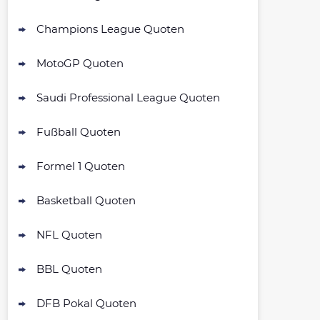
Champions League Quoten
MotoGP Quoten
Saudi Professional League Quoten
Fußball Quoten
Formel 1 Quoten
Basketball Quoten
NFL Quoten
BBL Quoten
DFB Pokal Quoten