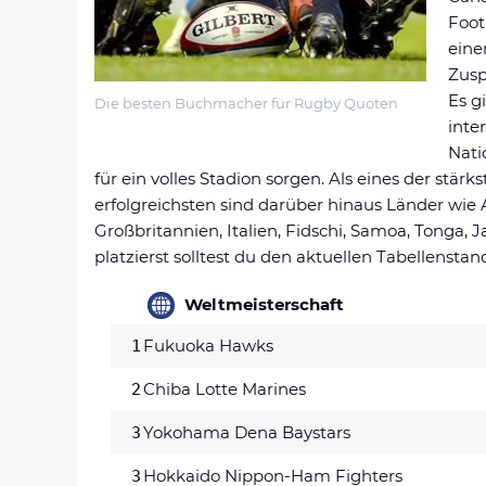
Foot
eine
Zusp
Es g
Die besten Buchmacher für Rugby Quoten
inte
Nati
für ein volles Stadion sorgen. Als eines der stär
erfolgreichsten sind darüber hinaus Länder wie A
Großbritannien, Italien, Fidschi, Samoa, Tonga, 
platzierst solltest du den aktuellen Tabellenst
Weltmeisterschaft
Fukuoka Hawks
1
Chiba Lotte Marines
2
Yokohama Dena Baystars
3
Hokkaido Nippon-Ham Fighters
3