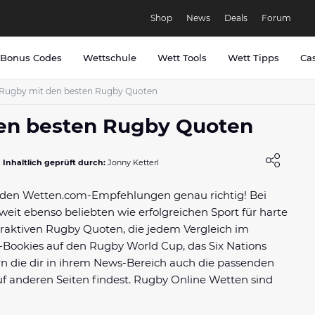
Shop
News
Deals
Forum
Bonus Codes
Wettschule
Wett Tools
Wett Tipps
Ca
 Rugby mit den besten Rugby Quoten
20 Wettanbieter
🏆 Top 20 Casinos
🃏 Poker
⚽️ Sportwetten
🎰 Top Casino Boni

🎰
en besten Rugby Quoten
Betano Casino 
Poker
Wettanbieter Vergleich
Betway Bonus Code
11.
WettArena Erfahrungen
Bwin Casino Erfahrungen
01.
Code
Inhaltlich geprüft durch:
Jonny Ketterl
Sportwetten.de Bonus
Online Poker PayPal
Neue Wettanbieter
12.
ODDSET Erfahrungen
LuckyLouis Erfahrungen
02.
Interwetten Bo
Code
i den Wetten.com-Empfehlungen genau richtig! Bei
Sportingbet
Poker App
Sportwetten ab 1€ Einzahlu
WettArena Bonus Code
13.
Wunderino Erfahrungen
03.
SlotMagie Bonu
Erfahrungen
eit ebenso beliebten wie erfolgreichen Sport für harte
Online Poker Bonus
Deutsche Wettanbieter
🏆
traktiven Rugby Quoten, die jedem Vergleich im
ODDSET Bonus Code
14.
DAZN BET Erfahrungen
DrückGlück Erfahrungen
04.
Novoline Bonus
-Bookies auf den Rugby World Cup, das Six Nations
Poker Bonus ohne Einzahlung
Wettanbieter ohne Steuer
01
bet-at-home B
Sportingbet Bonus Code
15.
Tipwin Erfahrungen
Knight Slots Erfahrungen
05.
rn die dir in ihrem News-Bereich auch die passenden
Code
auf anderen Seiten findest. Rugby Online Wetten sind
🏆 Top Poker Anbieter
Wettanbieter mit deutscher 
02
DAZN BET Bonus Code
16.
Wildz Erfahrungen
06.
Jokerstar Bonu
Wettseiten

01.
GG Poker Erfahrungen
03