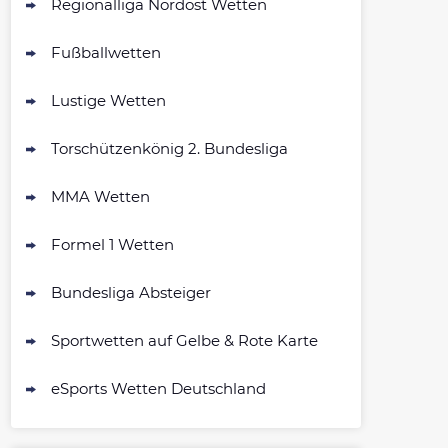
Regionalliga Nordost Wetten
AGB gelten
Fußballwetten
bet-at-home Bonus
Lustige Wetten
500 % QUOTENBOOST +
4.6
/5
100€ BONUS
Torschützenkönig 2. Bundesliga
AGB gelten
NEO.bet Bonus
MMA Wetten
4.6
/5
200% bis zu 50€
AGB gelten
Formel 1 Wetten
Bundesliga Absteiger
Zum Sportwetten Bonusvergleich
Sportwetten auf Gelbe & Rote Karte
eSports Wetten Deutschland