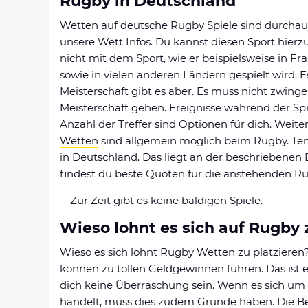
Rugby in Deutschland
Wetten auf deutsche Rugby Spiele sind durchaus
unsere Wett Infos. Du kannst diesen Sport hier
nicht mit dem Sport, wie er beispielsweise in Fr
sowie in vielen anderen Ländern gespielt wird. E
Meisterschaft gibt es aber. Es muss nicht zwing
Meisterschaft gehen. Ereignisse während der Sp
Anzahl der Treffer sind Optionen für dich. Wei
Wetten
sind allgemein möglich beim Rugby. Ten
in Deutschland. Das liegt an der beschriebenen
findest du beste Quoten für die anstehenden R
Zur Zeit gibt es keine baldigen Spiele.
Wieso lohnt es sich auf Rugby
Wieso es sich lohnt Rugby Wetten zu platziere
können zu tollen Geldgewinnen führen. Das ist 
dich keine Überraschung sein. Wenn es sich um 
handelt, muss dies zudem Gründe haben. Die Bel