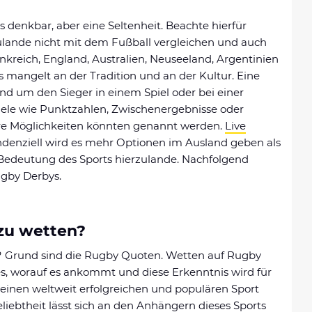
 denkbar, aber eine Seltenheit. Beachte hierfür
zulande nicht mit dem Fußball vergleichen und auch
ankreich, England, Australien, Neuseeland, Argentinien
s mangelt an der Tradition und an der Kultur. Eine
end um den Sieger in einem Spiel oder bei einer
iele wie Punktzahlen, Zwischenergebnisse oder
tere Möglichkeiten könnten genannt werden.
Live
denziell wird es mehr Optionen im Ausland geben als
 Bedeutung des Sports hierzulande. Nachfolgend
ugby Derbys.
 zu wetten?
n? Grund sind die Rugby Quoten. Wetten auf Rugby
es, worauf es ankommt und diese Erkenntnis wird für
einen weltweit erfolgreichen und populären Sport
iebtheit lässt sich an den Anhängern dieses Sports