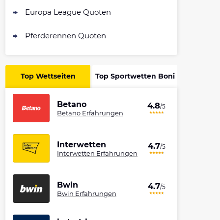
Europa League Quoten
Pferderennen Quoten
Top Wettseiten
Top Sportwetten Boni
Betano
4.8
/5
Betano Erfahrungen
Interwetten
4.7
/5
Interwetten Erfahrungen
Bwin
4.7
/5
Bwin Erfahrungen