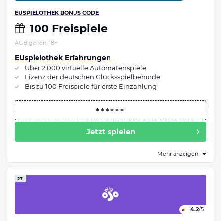
EUSPIELOTHEK BONUS CODE
100 Freispiele
AGB gelten, 18+
EUspielothek Erfahrungen
Über 2.000 virtuelle Automatenspiele
Lizenz der deutschen Glücksspielbehörde
Bis zu 100 Freispiele für erste Einzahlung
Jetzt spielen
Mehr anzeigen
27.
4.2
/5