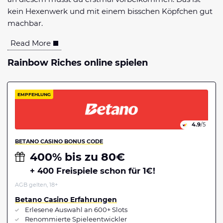
Datenschutzerklärung
Shop
News
Deals
kein Hexenwerk und mit einem bisschen Köpfchen gut
machbar.
Affiliate Disclaimer
Forum
Read More
Rainbow Riches online spielen
EMPFEHLUNG
4.9
/5
BETANO CASINO BONUS CODE
400% bis zu 80€
+ 400 Freispiele schon für 1€!
AGB gelten, 18+
Betano Casino Erfahrungen
Erlesene Auswahl an 600+ Slots
Renommierte Spieleentwickler