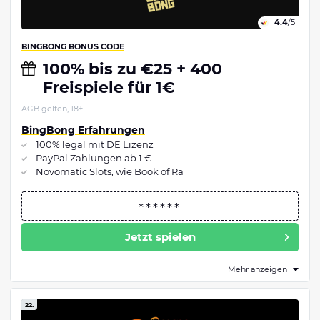
4.4
/5
BINGBONG BONUS CODE
100% bis zu €25 + 400
Freispiele für 1€
AGB gelten, 18+
BingBong Erfahrungen
100% legal mit DE Lizenz
PayPal Zahlungen ab 1 €
Novomatic Slots, wie Book of Ra
Jetzt spielen
Mehr anzeigen
22.