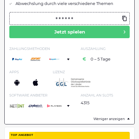
Abwechslung durch viele verschiedene Themen
Jetzt spielen
ZAHLUNGSMETHODEN
AUSZAHLUNG
+
0 – 5 Tage
APPS
LIZENZ
SOFTWARE ANBIETER
ANZAHL AN SLOTS
4315
+
Weniger anzeigen
TOP ANGEBOT