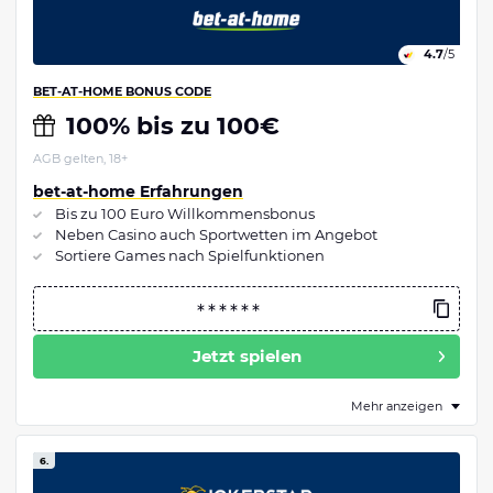
4.7
/5
BET-AT-HOME BONUS CODE
100% bis zu 100€
AGB gelten, 18+
bet-at-home Erfahrungen
Bis zu 100 Euro Willkommensbonus
Neben Casino auch Sportwetten im Angebot
Sortiere Games nach Spielfunktionen
Jetzt spielen
Mehr anzeigen
6.