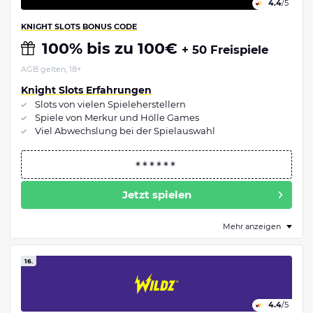
4.4
/5
KNIGHT SLOTS BONUS CODE
100% bis zu 100€
+ 50 Freispiele
AGB gelten, 18+
Knight Slots Erfahrungen
Slots von vielen Spieleherstellern
Spiele von Merkur und Hölle Games
Viel Abwechslung bei der Spielauswahl
Jetzt spielen
Mehr anzeigen
16.
4.4
/5