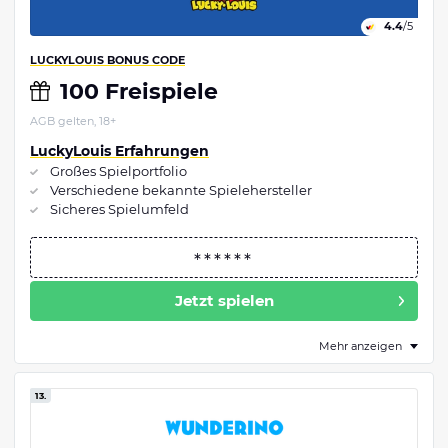
4.4
/5
LUCKYLOUIS BONUS CODE
100 Freispiele
AGB gelten, 18+
LuckyLouis Erfahrungen
Großes Spielportfolio
Verschiedene bekannte Spielehersteller
Sicheres Spielumfeld
Jetzt spielen
Mehr anzeigen
13.