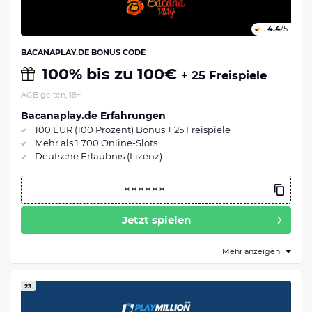
4.4
/5
BACANAPLAY.DE BONUS CODE
100% bis zu 100€
+ 25 Freispiele
AGB gelten, 18+
Bacanaplay.de Erfahrungen
100 EUR (100 Prozent) Bonus + 25 Freispiele
Mehr als 1.700 Online-Slots
Deutsche Erlaubnis (Lizenz)
Jetzt spielen
Mehr anzeigen
23.