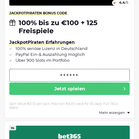
4.4
/5
JACKPOTPIRATEN BONUS CODE
100% bis zu €100 + 125
Freispiele
JackpotPiraten Erfahrungen
100% seriöse Lizenz in Deutschland
PayPal Ein-& Auszahlung möglich
Über 900 Slots im Portfolio
Jetzt spielen
Spin Value €0.10 per spin, max win €400, valid for 30 days. Full T&Cs
apply.
Mehr anzeigen
19.