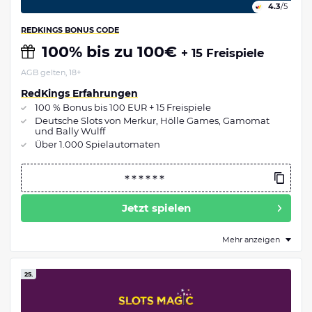
4.3
/5
REDKINGS BONUS CODE
100% bis zu 100€
+ 15 Freispiele
AGB gelten, 18+
RedKings Erfahrungen
100 % Bonus bis 100 EUR + 15 Freispiele
Deutsche Slots von Merkur, Hölle Games, Gamomat
und Bally Wulff
Über 1.000 Spielautomaten
Jetzt spielen
Mehr anzeigen
25.