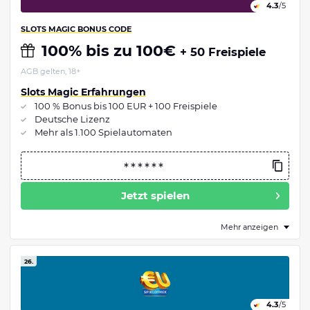
4.3
/5
SLOTS MAGIC BONUS CODE
100% bis zu 100€
+ 50 Freispiele
AGB gelten, 18+
Slots Magic Erfahrungen
100 % Bonus bis 100 EUR + 100 Freispiele
Deutsche Lizenz
Mehr als 1.100 Spielautomaten
Jetzt spielen
Mehr anzeigen
26.
4.3
/5