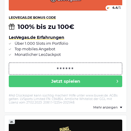
4.4
/5
LEOVEGAS.DE BONUS CODE
100% bis zu 100€
LeoVegas.de Erfahrungen
Über 1.000 Slots im Portfolio
Top mobiles Angebot
Monatlicher LeoJackpot
Jetzt spielen
#Ad Glücksspiel kann süchtig machen! Hilfe unter www.buwei.de. AGBs
gelten. LVSports Limited FN: C94854. Amtliche Whitelist der GGL mit
Lizenz vom 27.02.2023: 208.1.1-12254-2021/48.
Mehr anzeigen
21.