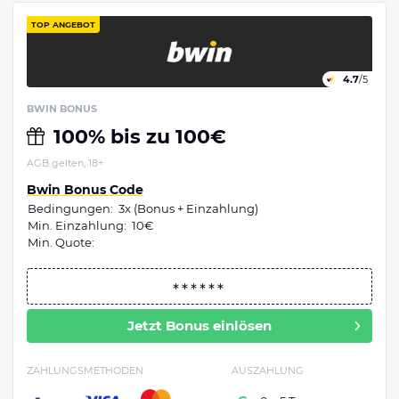
TOP ANGEBOT
4.7
/5
BWIN BONUS
100% bis zu 100€
AGB gelten, 18+
Bwin Bonus Code
Bedingungen:
3x (Bonus + Einzahlung)
Min. Einzahlung:
10€
Min. Quote:
Jetzt Bonus einlösen
ZAHLUNGSMETHODEN
AUSZAHLUNG