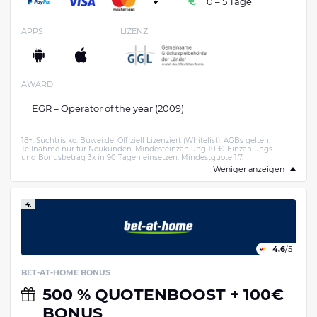
+
0 – 5 Tage
APPS
LIZENZ
AWARD
EGR – Operator of the year (2009)
18+. Suchtrisiko. Buwei.de. Offiziell Lizenziert (Whitelist). AGBs gelten.
Teilnahme nur für Neukunden. Mindesteinzahlung 10 €. Einzahlungs-
und Bonusbetrag 3x in 90 Tagen einsetzen. Mindestquote 1.7.
Weniger anzeigen
4.
4.6
/5
BET-AT-HOME BONUS
500 % QUOTENBOOST + 100€
BONUS