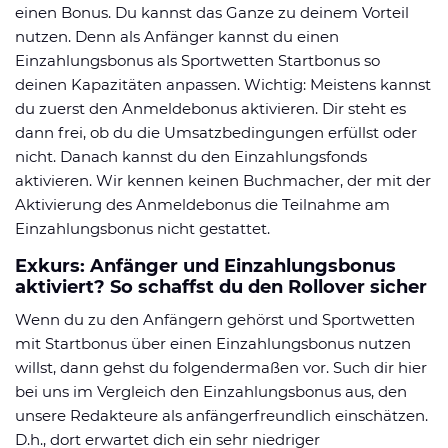
einen Bonus. Du kannst das Ganze zu deinem Vorteil
nutzen. Denn als Anfänger kannst du einen
Einzahlungsbonus als Sportwetten Startbonus so
deinen Kapazitäten anpassen. Wichtig: Meistens kannst
du zuerst den Anmeldebonus aktivieren. Dir steht es
dann frei, ob du die Umsatzbedingungen erfüllst oder
nicht. Danach kannst du den Einzahlungsfonds
aktivieren. Wir kennen keinen Buchmacher, der mit der
Aktivierung des Anmeldebonus die Teilnahme am
Einzahlungsbonus nicht gestattet.
Exkurs: Anfänger und Einzahlungsbonus
aktiviert? So schaffst du den Rollover sicher
Wenn du zu den Anfängern gehörst und Sportwetten
mit Startbonus über einen Einzahlungsbonus nutzen
willst, dann gehst du folgendermaßen vor. Such dir hier
bei uns im Vergleich den Einzahlungsbonus aus, den
unsere Redakteure als anfängerfreundlich einschätzen.
D.h., dort erwartet dich ein sehr niedriger