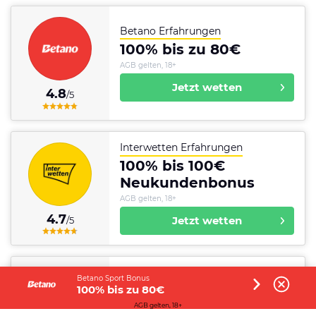
Betano Erfahrungen
100% bis zu 80€
AGB gelten, 18+
Jetzt wetten
4.8
/5
Interwetten Erfahrungen
100% bis 100€
Neukundenbonus
AGB gelten, 18+
4.7
Jetzt wetten
/5
Bwin Erfahrungen
Betano Sport Bonus
100% bis zu 100€
100% bis zu 80€
AGB gelten, 18+
Jetzt wetten