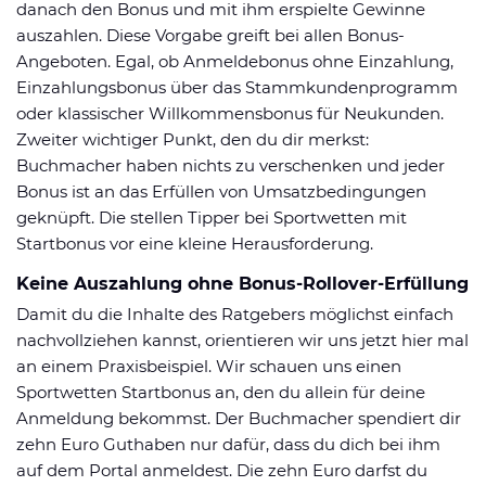
danach den Bonus und mit ihm erspielte Gewinne
auszahlen. Diese Vorgabe greift bei allen Bonus-
Angeboten. Egal, ob Anmeldebonus ohne Einzahlung,
Einzahlungsbonus über das Stammkundenprogramm
oder klassischer Willkommensbonus für Neukunden.
Zweiter wichtiger Punkt, den du dir merkst:
Buchmacher haben nichts zu verschenken und jeder
Bonus ist an das Erfüllen von Umsatzbedingungen
geknüpft. Die stellen Tipper bei Sportwetten mit
Startbonus vor eine kleine Herausforderung.
Keine Auszahlung ohne Bonus-Rollover-Erfüllung
Damit du die Inhalte des Ratgebers möglichst einfach
nachvollziehen kannst, orientieren wir uns jetzt hier mal
an einem Praxisbeispiel. Wir schauen uns einen
Sportwetten Startbonus an, den du allein für deine
Anmeldung bekommst. Der Buchmacher spendiert dir
zehn Euro Guthaben nur dafür, dass du dich bei ihm
auf dem Portal anmeldest. Die zehn Euro darfst du