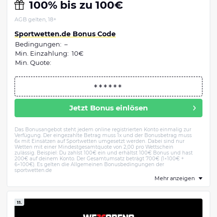
100% bis zu 100€
AGB gelten, 18+
Sportwetten.de Bonus Code
Bedingungen:
–
Min. Einzahlung:
10€
Min. Quote:
Jetzt Bonus einlösen
Das Bonusangebot steht jedem online registrierten Konto einmalig zur
Verfügung. Der eingezahlte Betrag muss 1x und der Bonusbetrag muss
6x mit Einsätzen auf Sportwetten umgesetzt werden. Dabei sind nur
Wetten mit einer Mindestgesamtquote von 2,00 pro Wettschein
zulässig. Beispiel: Du zahlst 100€ ein und erhältst 100€ Bonus und hast
200€ auf deinem Konto. Der Gesamtumsatz beträgt 700€ (1×100€ +
6×100€). Es gelten die Allgemeinen Bonusbedingungen der
sportwetten.de
Mehr anzeigen
11.