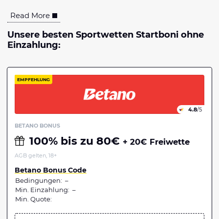
Datenschutzerklärung
Shop
News
Deals
Read More
Affiliate Disclaimer
Forum
Unsere besten Sportwetten Startboni ohne
Einzahlung:
EMPFEHLUNG
4.8
/5
BETANO BONUS
100% bis zu 80€
+ 20€ Freiwette
AGB gelten, 18+
Betano Bonus Code
Bedingungen:
–
Min. Einzahlung:
–
Min. Quote: