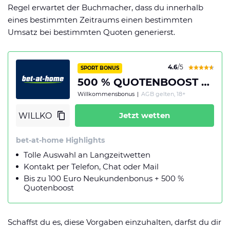
Regel erwartet der Buchmacher, dass du innerhalb
eines bestimmten Zeitraums einen bestimmten
Umsatz bei bestimmten Quoten generierst.
4.6
/5
SPORT BONUS
500 % QUOTENBOOST + 100€ BONUS
Willkommensbonus
|
AGB gelten, 18+
Jetzt wetten
bet-at-home Highlights
Tolle Auswahl an Langzeitwetten
Kontakt per Telefon, Chat oder Mail
Bis zu 100 Euro Neukundenbonus + 500 %
Quotenboost
Schaffst du es, diese Vorgaben einzuhalten, darfst du dir