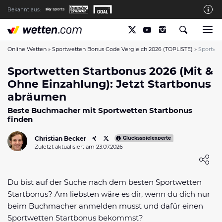
Bekannt aus:
Die wetten.com Redaktion
So bewerten wir die Anbieter
Online Wetten
»
Sportwetten Bonus Code Vergleich 2026 (TOPLISTE)
»
Sportwet
wetten.com auf Facebook
Sportwetten Startbonus 2026 (Mit &
Ohne Einzahlung): Jetzt Startbonus
wetten.com auf YouTube
abräumen
Spielsucht Hilfe & Prävention
Beste Buchmacher mit Sportwetten Startbonus
finden
Über Uns
Christian Becker
Kontakt
Glücksspielexperte
Zuletzt aktualisiert am 23.07.2026
Schreiber gesucht
Loading ...
Verantwortungsvolles Spielen
Du bist auf der Suche nach dem besten Sportwetten
Glücksspiel-Regulierung in Deutschland
Startbonus? Am liebsten wäre es dir, wenn du dich nur
beim Buchmacher anmelden musst und dafür einen
Haftungsausschluss
Sportwetten Startbonus bekommst?