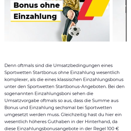
Denn oftmals sind die Umsatzbedingungen eines
Sportwetten Startbonus ohne Einzahlung wesentlich
komplexer, als die eines klassischen Einzahlungsbonus
unter den Sportwetten Startbonus-Angeboten. Bei den
sogenannten Einzahlungsboni sehen die
Umsatzvorgabe oftmals so aus, dass die Summe aus
Bonus und Einzahlung sechsmal bei Sportwetten
umgesetzt werden muss. Gleichzeitig hast du hier ein
wesentlich höheres Guthaben in der Hinterhand, da
diese Einzahlungsbonusangebote in der Regel 100 €