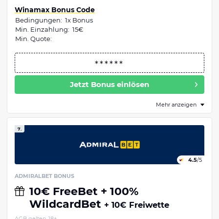
Winamax Bonus Code
Bedingungen:
1x Bonus
Min. Einzahlung:
15€
Min. Quote:
Jetzt Bonus einlösen
Mehr anzeigen
7.
4.5
/5
ADMIRALBET BONUS
10€ FreeBet + 100%
WildcardBet
+ 10€ Freiwette
AGB gelten, 18+