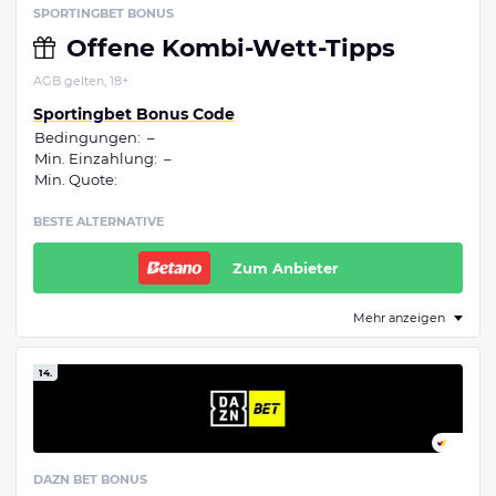
SPORTINGBET BONUS
Offene Kombi-Wett-Tipps
AGB gelten, 18+
Sportingbet Bonus Code
Bedingungen:
–
Min. Einzahlung:
–
Min. Quote:
BESTE ALTERNATIVE
Zum Anbieter
Mehr anzeigen
14.
DAZN BET BONUS