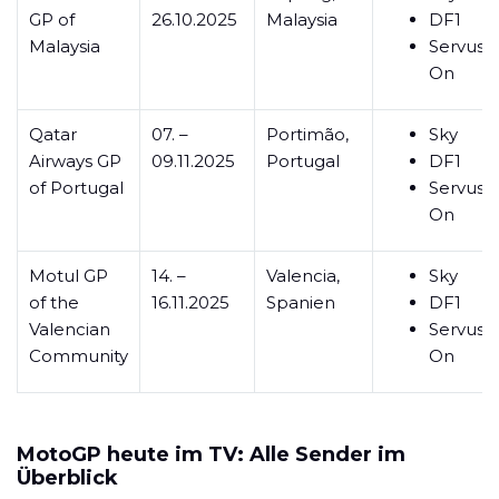
GP of
26.10.2025
Malaysia
DF1
Malaysia
ServusT
On
Qatar
07. –
Portimão,
Sky
Airways GP
09.11.2025
Portugal
DF1
of Portugal
ServusT
On
Motul GP
14. –
Valencia,
Sky
of the
16.11.2025
Spanien
DF1
Valencian
ServusT
Community
On
MotoGP heute im TV: Alle Sender im
Überblick