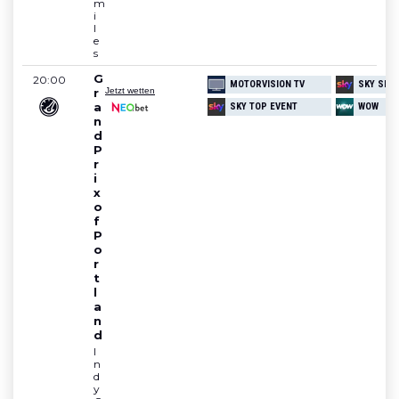
m
i
l
e
s
G
20:00
MOTORVISION TV
SKY SPO
r
Jetzt wetten
a
SKY TOP EVENT
WOW
n
d 
P
r
i
x 
o
f 
P
o
r
t
l
a
n
d
I
n
d
y