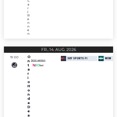
C
a
r  
| 
R
e
n
n
e
n 
FR., 14. AUG. 2026
Heute keine Veranstaltungen.
O
19:00
SKY SPORTS F1
WOW
n
Jetzt wetten
t
a
r
i
o 
H
o
n
d
a 
D
e
a