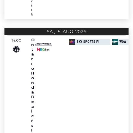
n
i
n
g 
SA., 15. AUG. 2026
Heute keine Veranstaltungen.
O
14:00
SKY SPORTS F1
WOW
n
Jetzt wetten
t
a
r
i
o 
H
o
n
d
a 
D
e
a
l
e
r
s 
I