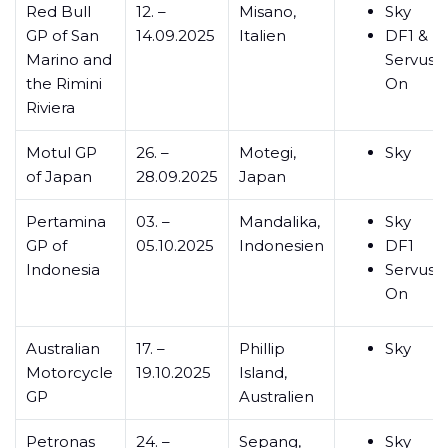
Red Bull
12. –
Misano,
Sky
GP of San
14.09.2025
Italien
DF1 &
Marino and
ServusT
the Rimini
On
Riviera
Motul GP
26. –
Motegi,
Sky
of Japan
28.09.2025
Japan
Pertamina
03. –
Mandalika,
Sky
GP of
05.10.2025
Indonesien
DF1
Indonesia
ServusT
On
Australian
17. –
Phillip
Sky
Motorcycle
19.10.2025
Island,
GP
Australien
Petronas
24. –
Sepang,
Sky