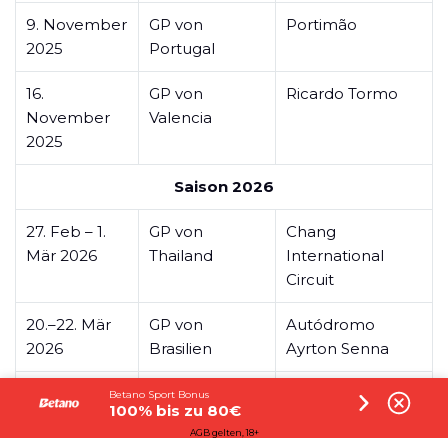
9. November
GP von
Portimão
2025
Portugal
16.
GP von
Ricardo Tormo
November
Valencia
2025
Saison 2026
27. Feb – 1.
GP von
Chang
Mär 2026
Thailand
International
Circuit
20.–22. Mär
GP von
Autódromo
2026
Brasilien
Ayrton Senna
27.–29. Mär
GP von
Circuit of the
Betano Sport Bonus
100% bis zu 80€
2026
Amerika
Americas
AGB gelten, 18+