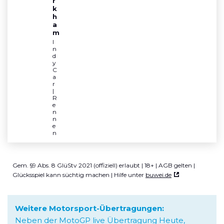
r
k
h
a
m
I
n
d
y
C
a
r  
| 
R
e
n
n
e
n 
Gem. §9 Abs. 8 GlüStv 2021 (offiziell) erlaubt | 18+ | AGB gelten |
Glücksspiel kann süchtig machen | Hilfe unter
buwei.de
Weitere Motorsport-Übertragungen:
Neben der MotoGP live Übertragung Heute,