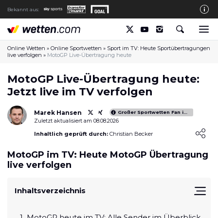
Bekannt aus:
Die wetten.com Redaktion
So bewerten wir die Anbieter
Online Wetten
»
Online Sportwetten
»
Sport im TV: Heute Sportübertragungen
live verfolgen
»
MotoGP Live-Übertragung heute
wetten.com auf Facebook
MotoGP Live-Übertragung heute:
wetten.com auf YouTube
Jetzt live im TV verfolgen
Spielsucht Hilfe & Prävention
Marek Hansen
Großer Sportwetten Fan im gesamten DACH Raum
Über Uns
Zuletzt aktualisiert am 08.08.2026
Loading ...
Inhaltlich geprüft durch:
Christian Becker
Kontakt
MotoGP im TV: Heute MotoGP Übertragung
Schreiber gesucht
live verfolgen
Verantwortungsvolles Spielen
Glücksspiel-Regulierung in Deutschland
Inhaltsverzeichnis
Haftungsausschluss
MotoGP heute im TV: Alle Sender im Überblick