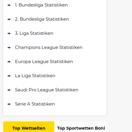
1. Bundesliga Statistiken
2. Bundesliga Statistiken
3. Liga Statistiken
Champions League Statistiken
Europa League Statistiken
La Liga Statistiken
Saudi Pro League Statistiken
Serie A Statistiken
Top Wettseiten
Top Sportwetten Boni