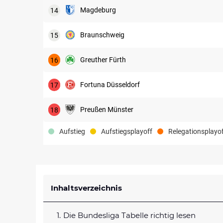
Magdeburg
14
Braunschweig
15
Greuther Fürth
16
Fortuna Düsseldorf
17
Preußen Münster
18
Aufstieg
Aufstiegsplayoff
Relegationsplayo
Inhaltsverzeichnis
Die Bundesliga Tabelle richtig lesen