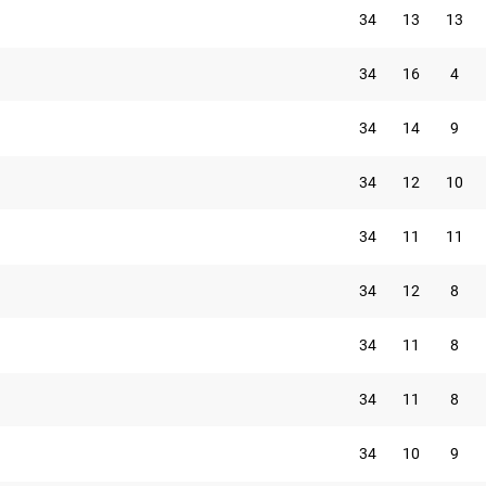
34
13
13
34
16
4
34
14
9
34
12
10
34
11
11
34
12
8
34
11
8
34
11
8
34
10
9