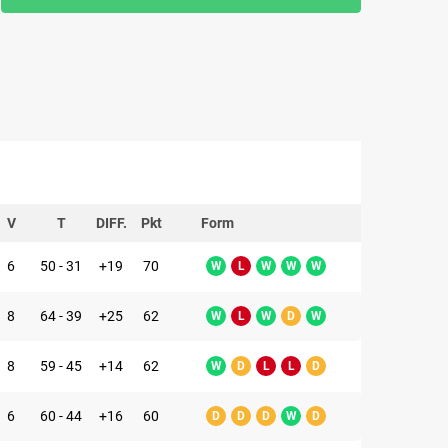
nus Code
17.
Haftungsausschluss
Code
Casino Bonus Vergleich
Sportwetten Deals
.
Merkur24 Erfahrungen
JackpotPiraten Bonus
Datenschutzerklärung
onus Code
18.
Code
Online Casino Freispiele
Affiliate Disclaimer
.
GameTwist Erfahrungen
us Code
19.
Bet365 Slots Bonus Code
al
Online Casino Bonus ohne Einzahlung
nus Code
20.
LeoVegas.de Bonus Code
50 Freispiele ohne Einzahlung
Merkur Casino Bonus ohne Einzahlung
V
T
DIFF.
Pkt
Form
6
50 - 31
+19
70
W
L
W
W
W
8
64 - 39
+25
62
W
L
W
D
W
8
59 - 45
+14
62
W
D
L
L
D
6
60 - 44
+16
60
D
D
D
W
D