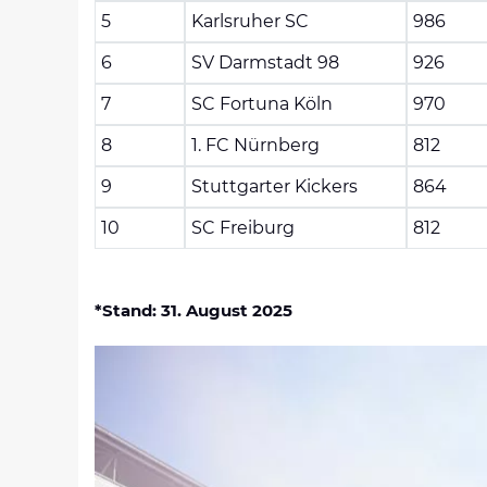
5
Karlsruher SC
986
6
SV Darmstadt 98
926
7
SC Fortuna Köln
970
8
1. FC Nürnberg
812
9
Stuttgarter Kickers
864
10
SC Freiburg
812
*Stand: 31. August 2025