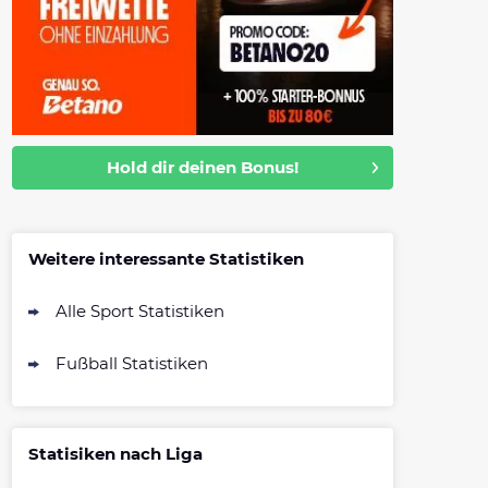
Hold dir deinen Bonus!
Weitere interessante Statistiken
Alle Sport Statistiken
Fußball Statistiken
Statisiken nach Liga