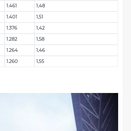
1.461
1,48
1.401
1,51
1.376
1,42
1.282
1,58
1.264
1,46
1.260
1,55