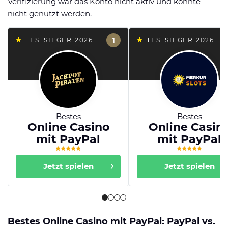
Verifizierung war das Konto nicht aktiv und konnte
nicht genutzt werden.
1
TESTSIEGER 2026
TESTSIEGER 2026
Bestes
Bestes
Online Casino
Online Casin
mit PayPal
mit PayPal
Jetzt spielen
Jetzt spielen
Bestes Online Casino mit PayPal: PayPal vs.