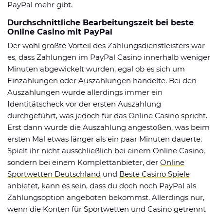
PayPal mehr gibt.
Durchschnittliche Bearbeitungszeit bei beste
Online Casino mit PayPal
Der wohl größte Vorteil des Zahlungsdienstleisters war
es, dass Zahlungen im PayPal Casino innerhalb weniger
Minuten abgewickelt wurden, egal ob es sich um
Einzahlungen oder Auszahlungen handelte. Bei den
Auszahlungen wurde allerdings immer ein
Identitätscheck vor der ersten Auszahlung
durchgeführt, was jedoch für das Online Casino spricht.
Erst dann wurde die Auszahlung angestoßen, was beim
ersten Mal etwas länger als ein paar Minuten dauerte.
Spielt ihr nicht ausschließlich bei einem Online Casino,
sondern bei einem Komplettanbieter, der
Online
Sportwetten Deutschland
und
Beste Casino Spiele
anbietet, kann es sein, dass du doch noch PayPal als
Zahlungsoption angeboten bekommst. Allerdings nur,
wenn die Konten für Sportwetten und Casino getrennt