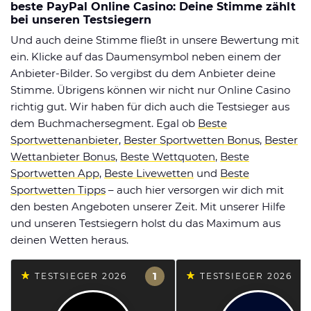
beste PayPal Online Casino: Deine Stimme zählt
bei unseren Testsiegern
Und auch deine Stimme fließt in unsere Bewertung mit
ein. Klicke auf das Daumensymbol neben einem der
Anbieter-Bilder. So vergibst du dem Anbieter deine
Stimme. Übrigens können wir nicht nur Online Casino
richtig gut. Wir haben für dich auch die Testsieger aus
dem Buchmachersegment. Egal ob
Beste
Sportwettenanbieter
,
Bester Sportwetten Bonus
,
Bester
Wettanbieter Bonus
,
Beste Wettquoten
,
Beste
Sportwetten App
,
Beste Livewetten
und
Beste
Sportwetten Tipps
– auch hier versorgen wir dich mit
den besten Angeboten unserer Zeit. Mit unserer Hilfe
und unseren Testsiegern holst du das Maximum aus
deinen Wetten heraus.
1
TESTSIEGER 2026
TESTSIEGER 2026