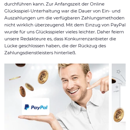
durchführen kann. Zur Anfangszeit der Online
Glücksspiel-Unterhaltung war die Dauer von Ein- und
Auszahlungen um die verfügbaren Zahlungsmethoden
nicht wirklich überzeugend. Mit dem Einzug von PayPal
wurde für uns Glücksspieler vieles leichter. Daher feiern
unsere Redakteure es, dass Konkurrenzanbieter die
Lücke geschlossen haben, die der Rückzug des
Zahlungsdienstleisters hinterließ.