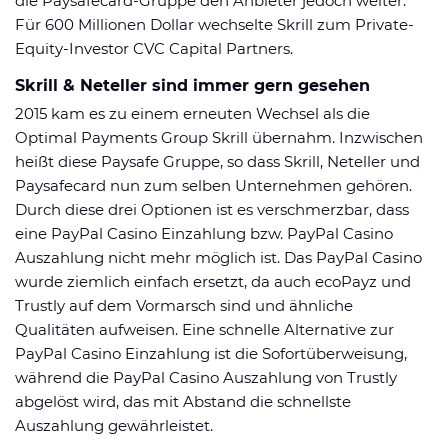
die Paysafecard-Gruppe den Anbieter jedoch weiter.
Für 600 Millionen Dollar wechselte Skrill zum Private-
Equity-Investor CVC Capital Partners.
Skrill & Neteller sind immer gern gesehen
2015 kam es zu einem erneuten Wechsel als die
Optimal Payments Group Skrill übernahm. Inzwischen
heißt diese Paysafe Gruppe, so dass Skrill, Neteller und
Paysafecard nun zum selben Unternehmen gehören.
Durch diese drei Optionen ist es verschmerzbar, dass
eine PayPal Casino Einzahlung bzw. PayPal Casino
Auszahlung nicht mehr möglich ist. Das PayPal Casino
wurde ziemlich einfach ersetzt, da auch ecoPayz und
Trustly auf dem Vormarsch sind und ähnliche
Qualitäten aufweisen. Eine schnelle Alternative zur
PayPal Casino Einzahlung ist die Sofortüberweisung,
während die PayPal Casino Auszahlung von Trustly
abgelöst wird, das mit Abstand die schnellste
Auszahlung gewährleistet.