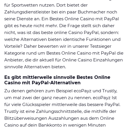
für Sportwetten nutzen. Dort bietet der
Zahlungsdienstleister bei ein paar Buchmacher noch
seine Dienste an. Ein Bestes Online Casino mit PayPal
gibt es heute nicht mehr. Die Frage stellt sich daher
nicht, was ist das beste online Casino PayPal, sondern:
welche Alternativen bieten identische Funktionen und
Vorteile? Daher bewerten wir in unserer Testsieger
Kategorie rund um Bestes Online Casino mit PayPal die
Anbieter, die dir aktuell für Online Casino Einzahlungen
sinnvolle Alternativen bieten.
Es gibt mittlerweile sinnvolle Bestes Online
Casino mit PayPal-Alternativen
Zu denen gehören zum Beispiel ecoPayz und Trustly,
um mal zwei der ganz neuen zu nennen. ecoPayz Ist
für viele Glücksspieler mittlerweile das bessere PayPal.
Trustly ist eine Zahlungsschnittstelle, die mithilfe der
Blitzüberweisungen Auszahlungen aus dem Online
Casino auf dein Bankkonto in wenigen Minuten