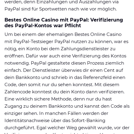
werden, denn Einzahlungen und Auszahlungen via
PayPal sind für Sportwetten nach wie vor möglich.
Bestes Online Casino mit PayPal: Verifizierung
des PayPal-Kontos war Pflicht
Um bei einem der ehemaligen Bestes Online Casino
mit PayPal-Testsieger PayPal nutzen zu können, war es
nötig, ein Konto bei dem Zahlungsdienstleister zu
eröffnen. Dafür war auch eine Verifizierung des Kontos
notwendig. PayPal gestaltete diesen Prozess ziemlich
einfach. Der Dienstleister überwies dir einen Cent auf
dein Bankkonto und schrieb in das Referenzfeld einen
Code, den somit nur du sehen konntest. Mit diesem
Zahlencode konntest du dein Konto dann verifizieren.
Eine wirklich sichere Methode, denn nur du hast
Zugang zu deinem Bankkonto und kannst den Code als
einziger sehen. In manchen Fällen werden der
Identitätsnachweise über das Sofort-Banking
durchgeführt. Egal welcher Weg gewählt wurde, vor der