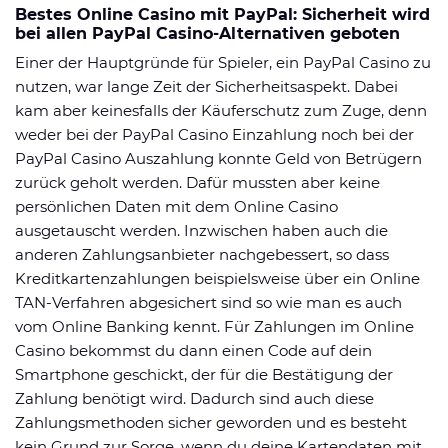
Bestes Online Casino mit PayPal: Sicherheit wird
bei allen PayPal Casino-Alternativen geboten
Einer der Hauptgründe für Spieler, ein PayPal Casino zu
nutzen, war lange Zeit der Sicherheitsaspekt. Dabei
kam aber keinesfalls der Käuferschutz zum Zuge, denn
weder bei der PayPal Casino Einzahlung noch bei der
PayPal Casino Auszahlung konnte Geld von Betrügern
zurück geholt werden. Dafür mussten aber keine
persönlichen Daten mit dem Online Casino
ausgetauscht werden. Inzwischen haben auch die
anderen Zahlungsanbieter nachgebessert, so dass
Kreditkartenzahlungen beispielsweise über ein Online
TAN-Verfahren abgesichert sind so wie man es auch
vom Online Banking kennt. Für Zahlungen im Online
Casino bekommst du dann einen Code auf dein
Smartphone geschickt, der für die Bestätigung der
Zahlung benötigt wird. Dadurch sind auch diese
Zahlungsmethoden sicher geworden und es besteht
kein Grund zur Sorge, wenn du deine Kartendaten mit