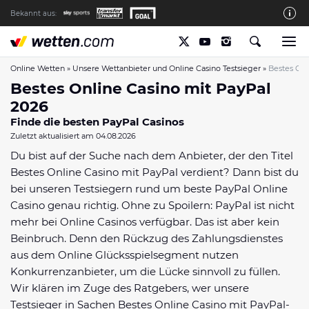
Bekannt aus:
Die wetten.com Redaktion
So bewerten wir die Anbieter
Online Wetten
»
Unsere Wettanbieter und Online Casino Testsieger
»
Bestes Onl
Bestes Online Casino mit PayPal
wetten.com auf Facebook
2026
wetten.com auf YouTube
Finde die besten PayPal Casinos
Zuletzt aktualisiert am 04.08.2026
Spielsucht Hilfe & Prävention
Du bist auf der Suche nach dem Anbieter, der den Titel
Über Uns
Bestes Online Casino mit PayPal verdient? Dann bist du
bei unseren Testsiegern rund um beste PayPal Online
Kontakt
Casino genau richtig. Ohne zu Spoilern: PayPal ist nicht
Schreiber gesucht
mehr bei Online Casinos verfügbar. Das ist aber kein
Beinbruch. Denn den Rückzug des Zahlungsdienstes
Verantwortungsvolles Spielen
aus dem Online Glücksspielsegment nutzen
Glücksspiel-Regulierung in Deutschland
Konkurrenzanbieter, um die Lücke sinnvoll zu füllen.
Wir klären im Zuge des Ratgebers, wer unsere
Haftungsausschluss
Testsieger in Sachen Bestes Online Casino mit PayPal-