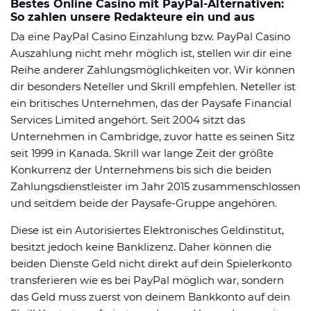
Bestes Online Casino mit PayPal-Alternativen:
So zahlen unsere Redakteure ein und aus
Da eine PayPal Casino Einzahlung bzw. PayPal Casino
Auszahlung nicht mehr möglich ist, stellen wir dir eine
Reihe anderer Zahlungsmöglichkeiten vor. Wir können
dir besonders Neteller und Skrill empfehlen. Neteller ist
ein britisches Unternehmen, das der Paysafe Financial
Services Limited angehört. Seit 2004 sitzt das
Unternehmen in Cambridge, zuvor hatte es seinen Sitz
seit 1999 in Kanada. Skrill war lange Zeit der größte
Konkurrenz der Unternehmens bis sich die beiden
Zahlungsdienstleister im Jahr 2015 zusammenschlossen
und seitdem beide der Paysafe-Gruppe angehören.
Diese ist ein Autorisiertes Elektronisches Geldinstitut,
besitzt jedoch keine Banklizenz. Daher können die
beiden Dienste Geld nicht direkt auf dein Spielerkonto
transferieren wie es bei PayPal möglich war, sondern
das Geld muss zuerst von deinem Bankkonto auf dein