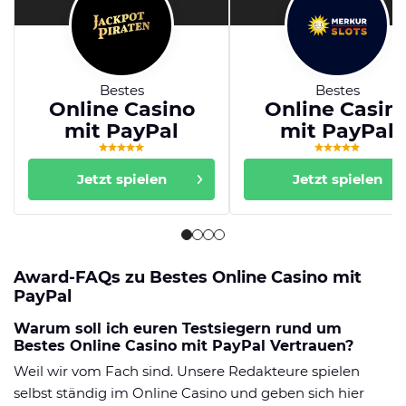
Bestes
Bestes
Online Casino
Online Casin
mit PayPal
mit PayPal
Jetzt spielen
Jetzt spielen
Award-FAQs zu Bestes Online Casino mit
PayPal
Warum soll ich euren Testsiegern rund um
Bestes Online Casino mit PayPal Vertrauen?
Weil wir vom Fach sind. Unsere Redakteure spielen
selbst ständig im Online Casino und geben sich hier