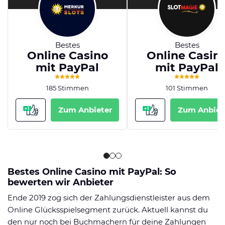
Bestes
Bestes
Online Casino
Online Casin
mit PayPal
mit PayPal
185
Stimmen
101
Stimmen
Zum Anbieter
Zum Anbiet
Bestes Online Casino mit PayPal: So
bewerten wir Anbieter
Ende 2019 zog sich der Zahlungsdienstleister aus dem
Online Glücksspielsegment zurück. Aktuell kannst du
den nur noch bei Buchmachern für deine Zahlungen