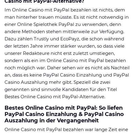
Casino mit PayPal-Alternative?
Im Online Casino mit PayPal bezahlen ist nichts, dem
man hinterher trauen müsste. Es ist nicht notwendig in
einer Online Spielothek PayPal zu verwenden, denn
andere Methoden stehen mittlerweile zur Verfügung.
Dazu zählen Trustly und EcoPayz, die schon während
der letzten Jahre immer stärker wurden, so dass viele
unserer Redakteure nicht erst zuletzt umstiegen,
sondern als ein im Online Casino mit PayPal bezahlen
noch möglich war. Daher sehen wir es nicht als Nachteil
an, dass es keine PayPal Casino Einzahlung und PayPal
Casino Auszahlung mehr gibt. Speziell die zwei
genannten sind sinnvolle Kandidaten für den Titel
Bestes Online Casino mit PayPal-Alternative.
Bestes Online Casino mit PayPal: So liefen
PayPal Casino Einzahlung & PayPal Casino
Auszahlung in der Vergangenheit
Online Casino mit PayPal bezahlen war lange Zeit eine