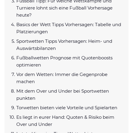
Fussball Tipp: Für welche Wettkämpfe und
Turniere lohnt sich eine Fußball Vorhersage
heute?
Basics der Wett Tipps Vorhersagen: Tabelle und
Platzierungen
Sportwetten Tipps Vorhersagen: Heim- und
Auswärtsbilanzen
Fußballwetten Prognose mit Quotenboosts
optimieren
Vor dem Wetten: Immer die Gegenprobe
machen
Mit dem Over und Under bei Sportwetten
punkten
Torwetten bieten viele Vorteile und Spielarten
Es liegt in eurer Hand: Quoten & Risiko beim
Over und Under