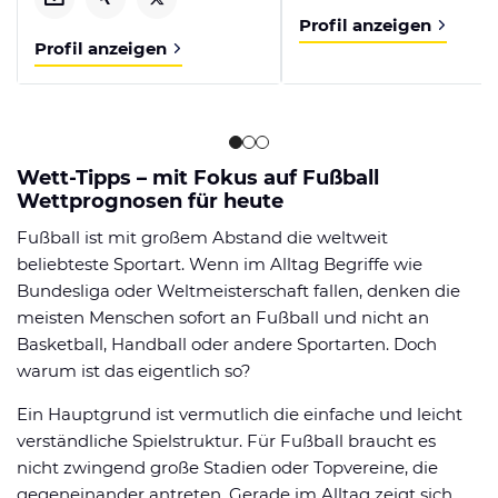
Profil anzeigen
Profil anzeigen
Wett-Tipps – mit Fokus auf Fußball
Wettprognosen für heute
Fußball ist mit großem Abstand die weltweit
beliebteste Sportart. Wenn im Alltag Begriffe wie
Bundesliga oder Weltmeisterschaft fallen, denken die
meisten Menschen sofort an Fußball und nicht an
Basketball, Handball oder andere Sportarten. Doch
warum ist das eigentlich so?
Ein Hauptgrund ist vermutlich die einfache und leicht
verständliche Spielstruktur. Für Fußball braucht es
nicht zwingend große Stadien oder Topvereine, die
gegeneinander antreten. Gerade im Alltag zeigt sich,