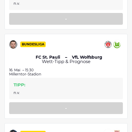
n.v.
-
BUNDESLIGA
FC St. Pauli
–
VfL Wolfsburg
Wett-Tipp & Prognose
16. Mai
15:30
Millerntor-Stadion
TIPP:
n.v.
-