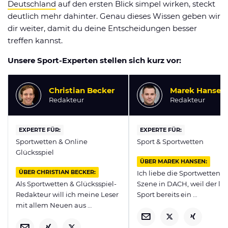
Deutschland
auf den ersten Blick simpel wirken, steckt
deutlich mehr dahinter. Genau dieses Wissen geben wir
dir weiter, damit du deine Entscheidungen besser
treffen kannst.
Unsere Sport-Experten stellen sich kurz vor:
Christian Becker
Marek Hansen
Redakteur
Redakteur
EXPERTE FÜR:
EXPERTE FÜR:
Sportwetten & Online
Sport & Sportwetten
Glücksspiel
ÜBER MAREK HANSEN:
ÜBER CHRISTIAN BECKER:
Ich liebe die Sportwetten-
Als Sportwetten & Glücksspiel-
Szene in DACH, weil der lo
Redakteur will ich meine Leser
Sport bereits ein …
mit allem Neuen aus …