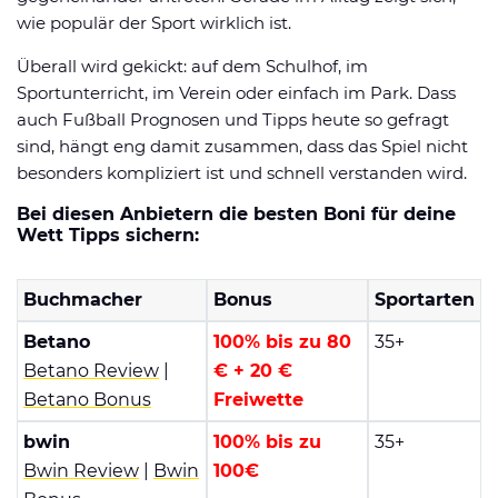
wie populär der Sport wirklich ist.
Überall wird gekickt: auf dem Schulhof, im
Sportunterricht, im Verein oder einfach im Park. Dass
auch Fußball Prognosen und Tipps heute so gefragt
sind, hängt eng damit zusammen, dass das Spiel nicht
besonders kompliziert ist und schnell verstanden wird.
Bei diesen Anbietern die besten Boni für deine
Wett Tipps sichern:
Buchmacher
Bonus
Sportarten
Betano
100% bis zu 80
35+
Betano Review
|
€ + 20 €
Betano Bonus
Freiwette
bwin
100% bis zu
35+
Bwin Review
|
Bwin
100€