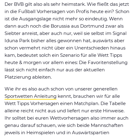
Der BVB gilt also als sehr heimstark. Wie fließt das jetzt
in die Fußball Vorhersagen von Profis heute ein? Schon
ist die Ausgangslage nicht mehr so eindeutig. Wenn
dann auch noch die Borussia aus Dortmund zwar als
Siebter anreist, aber auch nur, weil sie selbst im Signal
Iduna Park bisher alles gewonnen hat, auswärts aber
schon vermehrt nicht über ein Unentschieden hinaus
kam, bedeutet solch ein Szenario für alle Wett Tipps
heute & morgen vor allem eines: Die Favoritenstellung
lässt sich nicht einfach nur aus der aktuellen
Platzierung ableiten.
Wie ihr es also auch schon von unserer generellen
Sportwetten Anleitung
kennt, brauchen wir für alle
Wett Tipps Vorhersagen einen Matchplan. Die Tabelle
alleine reicht nicht aus und liefert nur erste Hinweise.
Ihr solltet bei euren Wettvorhersagen also immer auch
genau darauf schauen, wie sich beide Mannschaften
jeweils in Heimspielen und in Auswärtspartien