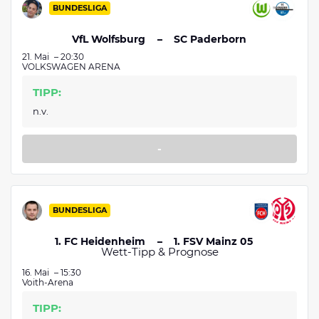
BUNDESLIGA
VfL Wolfsburg
–
SC Paderborn
21. Mai
20:30
VOLKSWAGEN ARENA
TIPP:
n.v.
-
BUNDESLIGA
1. FC Heidenheim
–
1. FSV Mainz 05
Wett-Tipp & Prognose
16. Mai
15:30
Voith-Arena
TIPP: