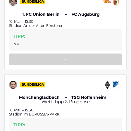
BUNDESLIGA
1. FC Union Berlin
–
FC Augsburg
16. Mai
15:30
Stadion An der Alten Försterei
TIPP:
n.v.
-
BUNDESLIGA
Mönchengladbach
–
TSG Hoffenheim
Wett-Tipp & Prognose
16. Mai
15:30
Stadion im BORUSSIA-PARK
TIPP: