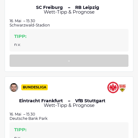
SC Freiburg
–
RB Leipzig
Wett-Tipp & Prognose
16. Mai
15:30
Schwarzwald-Stadion
TIPP:
n.v.
-
BUNDESLIGA
Eintracht Frankfurt
–
VfB Stuttgart
Wett-Tipp & Prognose
16. Mai
15:30
Deutsche Bank Park
TIPP:
n.v.