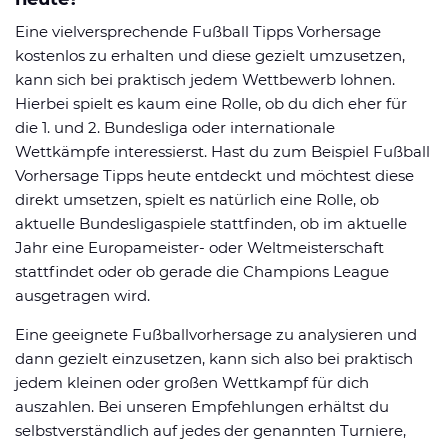
Eine vielversprechende Fußball Tipps Vorhersage
kostenlos zu erhalten und diese gezielt umzusetzen,
kann sich bei praktisch jedem Wettbewerb lohnen.
Hierbei spielt es kaum eine Rolle, ob du dich eher für
die 1. und 2. Bundesliga oder internationale
Wettkämpfe interessierst. Hast du zum Beispiel Fußball
Vorhersage Tipps heute entdeckt und möchtest diese
direkt umsetzen, spielt es natürlich eine Rolle, ob
aktuelle Bundesligaspiele stattfinden, ob im aktuelle
Jahr eine Europameister- oder Weltmeisterschaft
stattfindet oder ob gerade die Champions League
ausgetragen wird.
Eine geeignete Fußballvorhersage zu analysieren und
dann gezielt einzusetzen, kann sich also bei praktisch
jedem kleinen oder großen Wettkampf für dich
auszahlen. Bei unseren Empfehlungen erhältst du
selbstverständlich auf jedes der genannten Turniere,