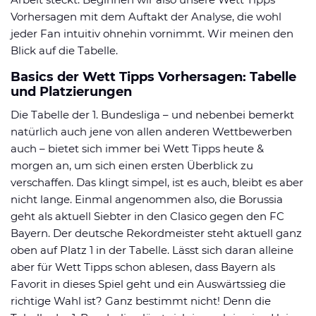
Vorhersagen mit dem Auftakt der Analyse, die wohl
jeder Fan intuitiv ohnehin vornimmt. Wir meinen den
Blick auf die Tabelle.
Basics der Wett Tipps Vorhersagen: Tabelle
und Platzierungen
Die Tabelle der 1. Bundesliga – und nebenbei bemerkt
natürlich auch jene von allen anderen Wettbewerben
auch – bietet sich immer bei Wett Tipps heute &
morgen an, um sich einen ersten Überblick zu
verschaffen. Das klingt simpel, ist es auch, bleibt es aber
nicht lange. Einmal angenommen also, die Borussia
geht als aktuell Siebter in den Clasico gegen den FC
Bayern. Der deutsche Rekordmeister steht aktuell ganz
oben auf Platz 1 in der Tabelle. Lässt sich daran alleine
aber für Wett Tipps schon ablesen, dass Bayern als
Favorit in dieses Spiel geht und ein Auswärtssieg die
richtige Wahl ist? Ganz bestimmt nicht! Denn die