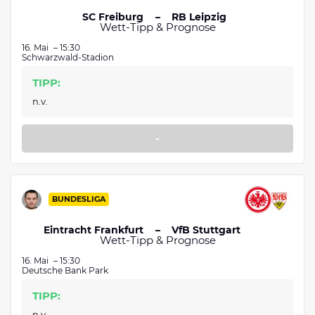
SC Freiburg
–
RB Leipzig
Wett-Tipp & Prognose
16. Mai
15:30
Schwarzwald-Stadion
TIPP:
n.v.
-
BUNDESLIGA
Eintracht Frankfurt
–
VfB Stuttgart
Wett-Tipp & Prognose
16. Mai
15:30
Deutsche Bank Park
TIPP:
n.v.