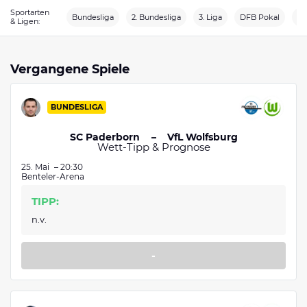
Datenschutzerklärung
Shop
News
Deals
Sportarten
Bundesliga
2. Bundesliga
3. Liga
DFB Pokal
Ch
& Ligen:
Affiliate Disclaimer
Forum
Vergangene Spiele
BUNDESLIGA
SC Paderborn
–
VfL Wolfsburg
Wett-Tipp & Prognose
25. Mai
20:30
Benteler-Arena
TIPP:
n.v.
-