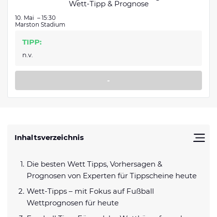
Wett-Tipp & Prognose
10. Mai
15:30
Marston Stadium
TIPP:
n.v.
-
Inhaltsverzeichnis
Die besten Wett Tipps, Vorhersagen &
Prognosen von Experten für Tippscheine heute
Wett-Tipps – mit Fokus auf Fußball
Wettprognosen für heute