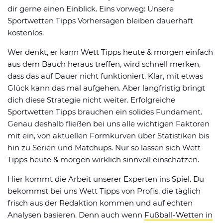
dir gerne einen Einblick. Eins vorweg: Unsere
Sportwetten Tipps Vorhersagen bleiben dauerhaft
kostenlos.
Wer denkt, er kann Wett Tipps heute & morgen einfach
aus dem Bauch heraus treffen, wird schnell merken,
dass das auf Dauer nicht funktioniert. Klar, mit etwas
Glück kann das mal aufgehen. Aber langfristig bringt
dich diese Strategie nicht weiter. Erfolgreiche
Sportwetten Tipps brauchen ein solides Fundament.
Genau deshalb fließen bei uns alle wichtigen Faktoren
mit ein, von aktuellen Formkurven über Statistiken bis
hin zu Serien und Matchups. Nur so lassen sich Wett
Tipps heute & morgen wirklich sinnvoll einschätzen.
Hier kommt die Arbeit unserer Experten ins Spiel. Du
bekommst bei uns Wett Tipps von Profis, die täglich
frisch aus der Redaktion kommen und auf echten
Analysen basieren. Denn auch wenn
Fußball-Wetten in