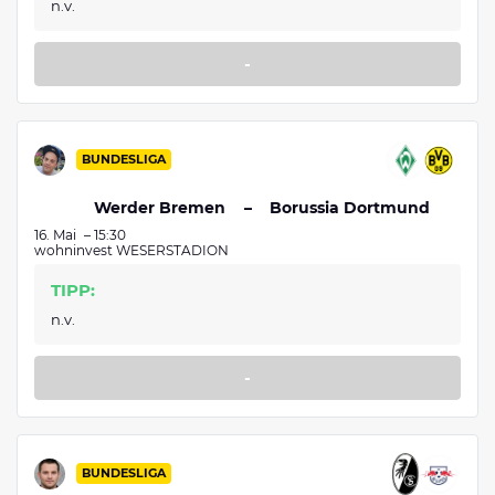
n.v.
-
BUNDESLIGA
Werder Bremen
–
Borussia Dortmund
16. Mai
15:30
wohninvest WESERSTADION
TIPP:
n.v.
-
BUNDESLIGA