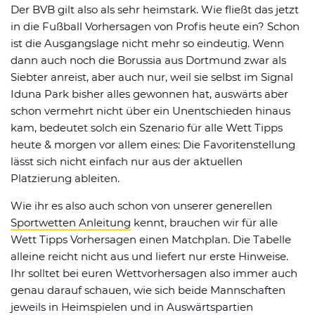
Der BVB gilt also als sehr heimstark. Wie fließt das jetzt
in die Fußball Vorhersagen von Profis heute ein? Schon
ist die Ausgangslage nicht mehr so eindeutig. Wenn
dann auch noch die Borussia aus Dortmund zwar als
Siebter anreist, aber auch nur, weil sie selbst im Signal
Iduna Park bisher alles gewonnen hat, auswärts aber
schon vermehrt nicht über ein Unentschieden hinaus
kam, bedeutet solch ein Szenario für alle Wett Tipps
heute & morgen vor allem eines: Die Favoritenstellung
lässt sich nicht einfach nur aus der aktuellen
Platzierung ableiten.
Wie ihr es also auch schon von unserer generellen
Sportwetten Anleitung
kennt, brauchen wir für alle
Wett Tipps Vorhersagen einen Matchplan. Die Tabelle
alleine reicht nicht aus und liefert nur erste Hinweise.
Ihr solltet bei euren Wettvorhersagen also immer auch
genau darauf schauen, wie sich beide Mannschaften
jeweils in Heimspielen und in Auswärtspartien