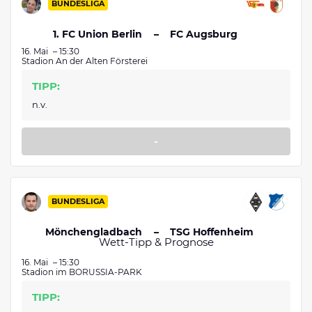
BUNDESLIGA
1. FC Union Berlin
–
FC Augsburg
16. Mai
15:30
Stadion An der Alten Försterei
TIPP:
n.v.
-
BUNDESLIGA
Mönchengladbach
–
TSG Hoffenheim
Wett-Tipp & Prognose
16. Mai
15:30
Stadion im BORUSSIA-PARK
TIPP: