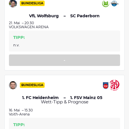
BUNDESLIGA
VfL Wolfsburg
–
SC Paderborn
21. Mai
20:30
VOLKSWAGEN ARENA
TIPP:
n.v.
-
BUNDESLIGA
1. FC Heidenheim
–
1. FSV Mainz 05
Wett-Tipp & Prognose
16. Mai
15:30
Voith-Arena
TIPP: