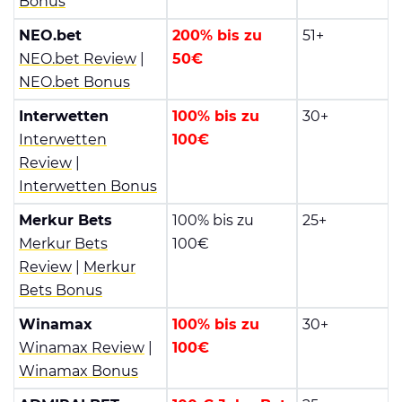
Bonus
NEO.bet
200% bis zu
51+
NEO.bet Review
|
50€
NEO.bet Bonus
Interwetten
100% bis zu
30+
Interwetten
100€
Review
|
Interwetten Bonus
Merkur Bets
100% bis zu
25+
Merkur Bets
100€
Review
|
Merkur
Bets Bonus
Winamax
100% bis zu
30+
Winamax Review
|
100€
Winamax Bonus