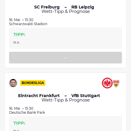
SC Freiburg
–
RB Leipzig
Wett-Tipp & Prognose
16. Mai
15:30
Schwarzwald-Stadion
TIPP:
n.v.
-
BUNDESLIGA
Eintracht Frankfurt
–
VfB Stuttgart
Wett-Tipp & Prognose
16. Mai
15:30
Deutsche Bank Park
TIPP:
n.v.