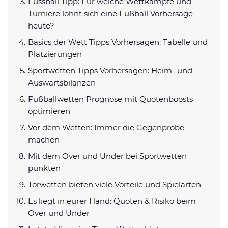
Fussball Tipp: Für welche Wettkämpfe und
Turniere lohnt sich eine Fußball Vorhersage
heute?
Basics der Wett Tipps Vorhersagen: Tabelle und
Platzierungen
Sportwetten Tipps Vorhersagen: Heim- und
Auswärtsbilanzen
Fußballwetten Prognose mit Quotenboosts
optimieren
Vor dem Wetten: Immer die Gegenprobe
machen
Mit dem Over und Under bei Sportwetten
punkten
Torwetten bieten viele Vorteile und Spielarten
Es liegt in eurer Hand: Quoten & Risiko beim
Over und Under