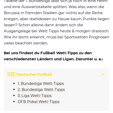
Tabelle der 1. Bundesliga lässt sich ja noch in eine Heim-
und eine Auswärtstabelle splitten. Was also, wenn die
Borussia in fremden Stadien gar nichts auf die Reihe
kriegen, aber stattdessen zu Hause kaum Punkte liegen
lassen? Schon alleine dann ändert sich die
Ausgangslage bei Wett Tipps heute & morgen drastisch.
Wie ihr leicht erkennt, muss bei Sportwetten Prognosen
vieles beachtet werden.
Bei uns findest du Fußball Wett-Tipps zu den
verschiedensten Ländern und Ligen. Darunter u. a.:
🇩🇪 Deutscher Fußball
1. Bundesliga Wett-Tipps
2. Bundesliga Wett-Tipps
3. Liga Wett-Tipps
DFB Pokal Wett-Tipps