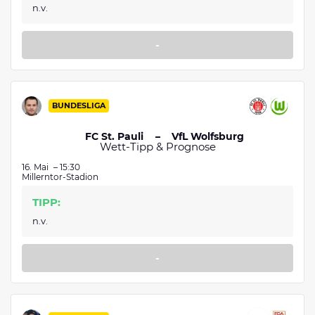
n.v.
-
BUNDESLIGA
FC St. Pauli
–
VfL Wolfsburg
Wett-Tipp & Prognose
16. Mai
15:30
Millerntor-Stadion
TIPP:
n.v.
-