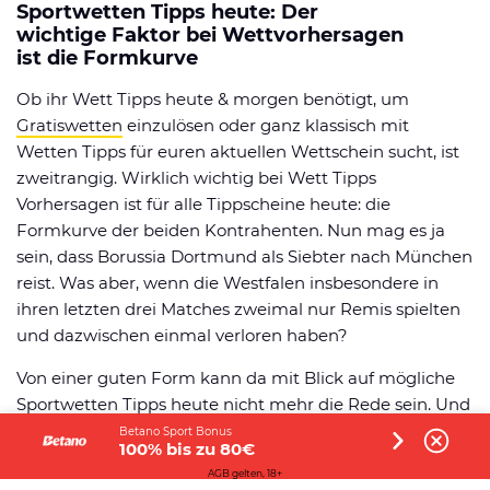
Sportwetten Tipps heute: Der
wichtige Faktor bei Wettvorhersagen
ist die Formkurve
Ob ihr Wett Tipps heute & morgen benötigt, um
Gratiswetten
einzulösen oder ganz klassisch mit
Wetten Tipps für euren aktuellen Wettschein sucht, ist
zweitrangig. Wirklich wichtig bei Wett Tipps
Vorhersagen ist für alle Tippscheine heute: die
Formkurve der beiden Kontrahenten. Nun mag es ja
sein, dass Borussia Dortmund als Siebter nach München
reist. Was aber, wenn die Westfalen insbesondere in
ihren letzten drei Matches zweimal nur Remis spielten
und dazwischen einmal verloren haben?
Von einer guten Form kann da mit Blick auf mögliche
Sportwetten Tipps heute nicht mehr die Rede sein. Und
wie steht es mit dem Gastgeber? Vielleicht rangiert der
Betano Sport Bonus
100% bis zu 80€
FC Bayern zuhause nicht auf Platz 1. Doch möglich ist ja,
AGB gelten, 18+
dass er vor vier Wochen noch im grauen Mittelmaß