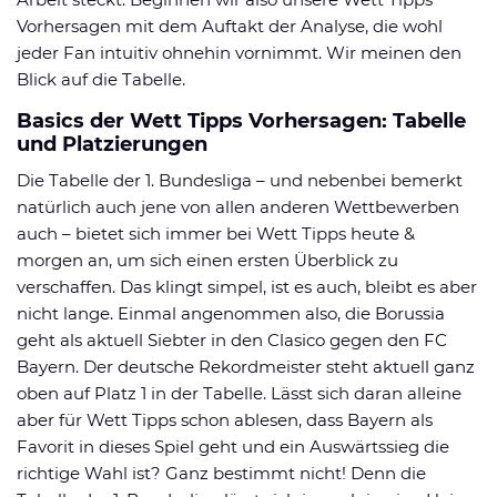
Vorhersagen mit dem Auftakt der Analyse, die wohl
jeder Fan intuitiv ohnehin vornimmt. Wir meinen den
Blick auf die Tabelle.
Basics der Wett Tipps Vorhersagen: Tabelle
und Platzierungen
Die Tabelle der 1. Bundesliga – und nebenbei bemerkt
natürlich auch jene von allen anderen Wettbewerben
auch – bietet sich immer bei Wett Tipps heute &
morgen an, um sich einen ersten Überblick zu
verschaffen. Das klingt simpel, ist es auch, bleibt es aber
nicht lange. Einmal angenommen also, die Borussia
geht als aktuell Siebter in den Clasico gegen den FC
Bayern. Der deutsche Rekordmeister steht aktuell ganz
oben auf Platz 1 in der Tabelle. Lässt sich daran alleine
aber für Wett Tipps schon ablesen, dass Bayern als
Favorit in dieses Spiel geht und ein Auswärtssieg die
richtige Wahl ist? Ganz bestimmt nicht! Denn die