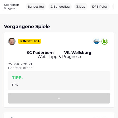
Datenschutzerklärung
Shop
News
Deals
Sportarten
Bundesliga
2. Bundesliga
3. Liga
DFB Pokal
Ch
& Ligen:
Affiliate Disclaimer
Forum
Vergangene Spiele
BUNDESLIGA
SC Paderborn
–
VfL Wolfsburg
Wett-Tipp & Prognose
25. Mai
20:30
Benteler-Arena
TIPP:
n.v.
-