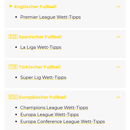
🏴󠁧󠁢󠁥󠁮󠁧󠁿 Englischer Fußball
Premier League Wett-Tipps
🇪🇸 Spanischer Fußball
La Liga Wett-Tipps
🇹🇷 Türkischer Fußball
Süper Lig Wett-Tipps
🇪🇺 Europäischer Fußball
Champions League Wett-Tipps
Europa League Wett-Tipps
Europa Conference League Wett-Tipps