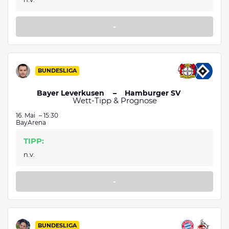
-
BUNDESLIGA
Bayer Leverkusen
–
Hamburger SV
Wett-Tipp & Prognose
16. Mai
15:30
BayArena
TIPP:
n.v.
-
BUNDESLIGA