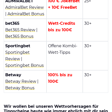
ADMIRALBET
100 € JokerBet
25+
AdmiralBet Review
+ 10€ FreeBet
|
AdmiralBet Bonus
bet365
Wett-Credits
30+
Bet365 Review
|
bis zu 100€
Bet365 Bonus
Sportingbet
Offene Kombi-
30+
Sportingbet
Wett-Tipps
Review
|
Sportingbet Bonus
Betway
100% bis zu
30+
Betway Review
|
100€
Betway Bonus
Wir wollen bei unseren Wettvorhersagen für
Tippscheine heute wie immer ehrlich mit dir sein