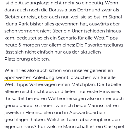
ist die Ausgangslage nicht mehr so eindeutig. Wenn
dann auch noch die Borussia aus Dortmund zwar als
Siebter anreist, aber auch nur, weil sie selbst im Signal
Iduna Park bisher alles gewonnen hat, auswärts aber
schon vermehrt nicht über ein Unentschieden hinaus
kam, bedeutet solch ein Szenario für alle Wett Tipps
heute & morgen vor allem eines: Die Favoritenstellung
lässt sich nicht einfach nur aus der aktuellen
Platzierung ableiten.
Wie ihr es also auch schon von unserer generellen
Sportwetten Anleitung
kennt, brauchen wir für alle
Wett Tipps Vorhersagen einen Matchplan. Die Tabelle
alleine reicht nicht aus und liefert nur erste Hinweise.
Ihr solltet bei euren Wettvorhersagen also immer auch
genau darauf schauen, wie sich beide Mannschaften
jeweils in Heimspielen und in Auswärtspartien
geschlagen haben. Welches Team überzeugt vor den
eigenen Fans? Für welche Mannschaft ist ein Gastspiel