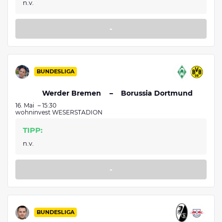
n.v.
-
BUNDESLIGA
Werder Bremen
–
Borussia Dortmund
16. Mai
15:30
wohninvest WESERSTADION
TIPP:
n.v.
-
BUNDESLIGA