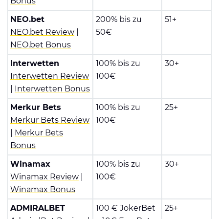
Bonus
NEO.bet
200% bis zu
51+
NEO.bet Review
|
50€
NEO.bet Bonus
Interwetten
100% bis zu
30+
Interwetten Review
100€
|
Interwetten Bonus
Merkur Bets
100% bis zu
25+
Merkur Bets Review
100€
|
Merkur Bets
Bonus
Winamax
100% bis zu
30+
Winamax Review
|
100€
Winamax Bonus
ADMIRALBET
100 € JokerBet
25+