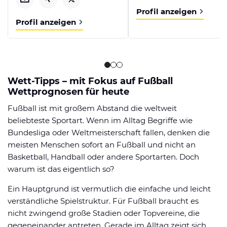
Profil anzeigen
Profil anzeigen
Wett-Tipps – mit Fokus auf Fußball
Wettprognosen für heute
Fußball ist mit großem Abstand die weltweit
beliebteste Sportart. Wenn im Alltag Begriffe wie
Bundesliga oder Weltmeisterschaft fallen, denken die
meisten Menschen sofort an Fußball und nicht an
Basketball, Handball oder andere Sportarten. Doch
warum ist das eigentlich so?
Ein Hauptgrund ist vermutlich die einfache und leicht
verständliche Spielstruktur. Für Fußball braucht es
nicht zwingend große Stadien oder Topvereine, die
gegeneinander antreten. Gerade im Alltag zeigt sich,