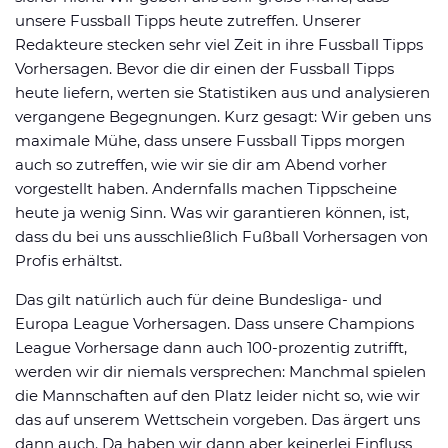
unsere Fussball Tipps heute zutreffen. Unserer
Redakteure stecken sehr viel Zeit in ihre Fussball Tipps
Vorhersagen. Bevor die dir einen der Fussball Tipps
heute liefern, werten sie Statistiken aus und analysieren
vergangene Begegnungen. Kurz gesagt: Wir geben uns
maximale Mühe, dass unsere Fussball Tipps morgen
auch so zutreffen, wie wir sie dir am Abend vorher
vorgestellt haben. Andernfalls machen Tippscheine
heute ja wenig Sinn. Was wir garantieren können, ist,
dass du bei uns ausschließlich Fußball Vorhersagen von
Profis erhältst.
Das gilt natürlich auch für deine Bundesliga- und
Europa League Vorhersagen. Dass unsere Champions
League Vorhersage dann auch 100-prozentig zutrifft,
werden wir dir niemals versprechen: Manchmal spielen
die Mannschaften auf den Platz leider nicht so, wie wir
das auf unserem Wettschein vorgeben. Das ärgert uns
dann auch. Da haben wir dann aber keinerlei Einfluss