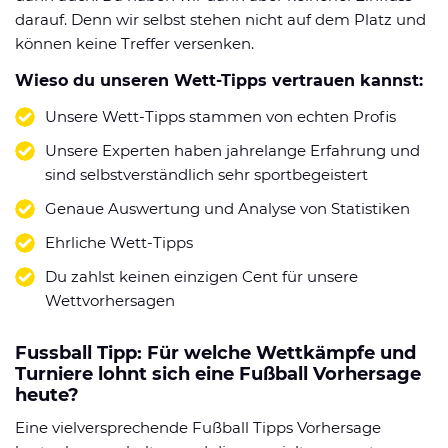
darauf. Denn wir selbst stehen nicht auf dem Platz und
können keine Treffer versenken.
Wieso du unseren Wett-Tipps vertrauen kannst:
Unsere Wett-Tipps stammen von echten Profis
Unsere Experten haben jahrelange Erfahrung und
sind selbstverständlich sehr sportbegeistert
Genaue Auswertung und Analyse von Statistiken
Ehrliche Wett-Tipps
Du zahlst keinen einzigen Cent für unsere
Wettvorhersagen
Fussball Tipp: Für welche Wettkämpfe und
Turniere lohnt sich eine Fußball Vorhersage
heute?
Eine vielversprechende Fußball Tipps Vorhersage