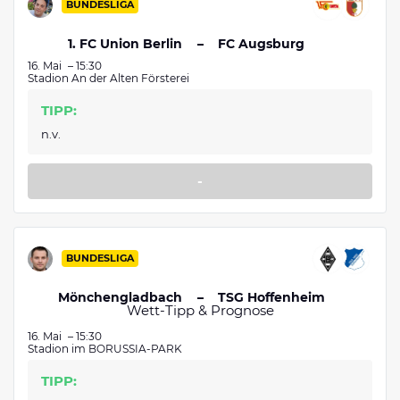
BUNDESLIGA
1. FC Union Berlin
–
FC Augsburg
16. Mai
15:30
Stadion An der Alten Försterei
TIPP:
n.v.
-
BUNDESLIGA
Mönchengladbach
–
TSG Hoffenheim
Wett-Tipp & Prognose
16. Mai
15:30
Stadion im BORUSSIA-PARK
TIPP: