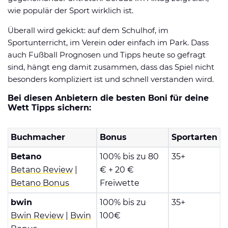
wie populär der Sport wirklich ist.
Überall wird gekickt: auf dem Schulhof, im
Sportunterricht, im Verein oder einfach im Park. Dass
auch Fußball Prognosen und Tipps heute so gefragt
sind, hängt eng damit zusammen, dass das Spiel nicht
besonders kompliziert ist und schnell verstanden wird.
Bei diesen Anbietern die besten Boni für deine
Wett Tipps sichern:
Buchmacher
Bonus
Sportarten
Betano
100% bis zu 80
35+
Betano Review
|
€ + 20 €
Betano Bonus
Freiwette
bwin
100% bis zu
35+
Bwin Review
|
Bwin
100€