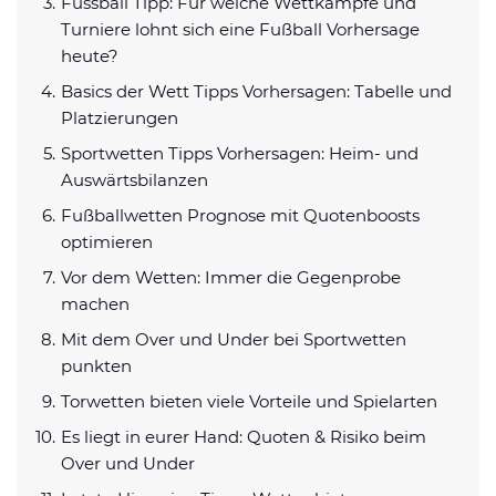
Fussball Tipp: Für welche Wettkämpfe und
Turniere lohnt sich eine Fußball Vorhersage
heute?
Basics der Wett Tipps Vorhersagen: Tabelle und
Platzierungen
Sportwetten Tipps Vorhersagen: Heim- und
Auswärtsbilanzen
Fußballwetten Prognose mit Quotenboosts
optimieren
Vor dem Wetten: Immer die Gegenprobe
machen
Mit dem Over und Under bei Sportwetten
punkten
Torwetten bieten viele Vorteile und Spielarten
Es liegt in eurer Hand: Quoten & Risiko beim
Over und Under