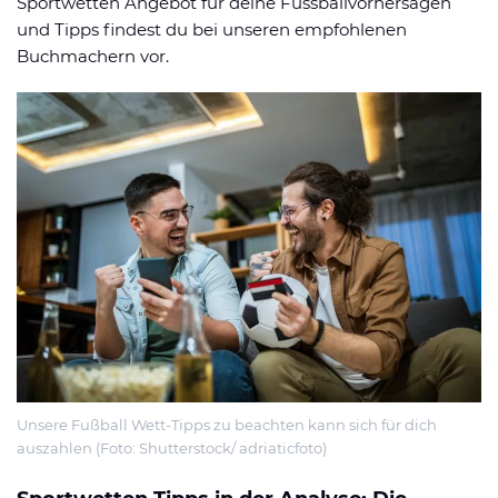
Sportwetten Angebot für deine Fussballvorhersagen
und Tipps findest du bei unseren empfohlenen
Buchmachern vor.
Unsere Fußball Wett-Tipps zu beachten kann sich für dich
auszahlen (Foto: Shutterstock/ adriaticfoto)