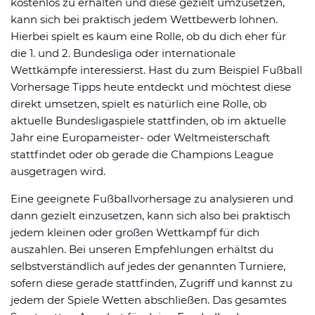
kostenlos zu erhalten und diese gezielt umzusetzen,
kann sich bei praktisch jedem Wettbewerb lohnen.
Hierbei spielt es kaum eine Rolle, ob du dich eher für
die 1. und 2. Bundesliga oder internationale
Wettkämpfe interessierst. Hast du zum Beispiel Fußball
Vorhersage Tipps heute entdeckt und möchtest diese
direkt umsetzen, spielt es natürlich eine Rolle, ob
aktuelle Bundesligaspiele stattfinden, ob im aktuelle
Jahr eine Europameister- oder Weltmeisterschaft
stattfindet oder ob gerade die Champions League
ausgetragen wird.
Eine geeignete Fußballvorhersage zu analysieren und
dann gezielt einzusetzen, kann sich also bei praktisch
jedem kleinen oder großen Wettkampf für dich
auszahlen. Bei unseren Empfehlungen erhältst du
selbstverständlich auf jedes der genannten Turniere,
sofern diese gerade stattfinden, Zugriff und kannst zu
jedem der Spiele Wetten abschließen. Das gesamtes