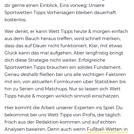
dir gerne einen Einblick. Eins vorweg: Unsere
Sportwetten Tipps Vorhersagen bleiben dauerhaft
kostenlos.
Wer denkt, er kann Wett Tipps heute & morgen einfach
aus dem Bauch heraus treffen, wird schnell merken,
dass das auf Dauer nicht funktioniert. Klar, mit etwas
Glück kann das mal aufgehen. Aber langfristig bringt
dich diese Strategie nicht weiter. Erfolgreiche
Sportwetten Tipps brauchen ein solides Fundament.
Genau deshalb fließen bei uns alle wichtigen Faktoren
mit ein, von aktuellen Formkurven über Statistiken bis
hin zu Serien und Matchups. Nur so lassen sich Wett
Tipps heute & morgen wirklich sinnvoll einschätzen.
Hier kommt die Arbeit unserer Experten ins Spiel. Du
bekommst bei uns Wett Tipps von Profis, die täglich
frisch aus der Redaktion kommen und auf echten
Analysen basieren. Denn auch wenn
Fußball-Wetten in