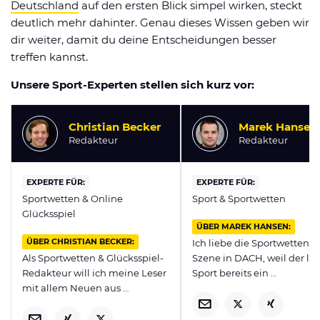
Deutschland
auf den ersten Blick simpel wirken, steckt
deutlich mehr dahinter. Genau dieses Wissen geben wir
dir weiter, damit du deine Entscheidungen besser
treffen kannst.
Unsere Sport-Experten stellen sich kurz vor:
Christian Becker
Marek Hansen
Redakteur
Redakteur
EXPERTE FÜR:
EXPERTE FÜR:
Sportwetten & Online
Sport & Sportwetten
Glücksspiel
ÜBER MAREK HANSEN:
ÜBER CHRISTIAN BECKER:
Ich liebe die Sportwetten-
Als Sportwetten & Glücksspiel-
Szene in DACH, weil der lo
Redakteur will ich meine Leser
Sport bereits ein …
mit allem Neuen aus …