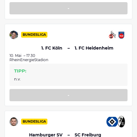
-
BUNDESLIGA
1. FC Köln
–
1. FC Heidenheim
10. Mai
17:30
RheinEnergieStadion
TIPP:
n.v.
-
BUNDESLIGA
Hamburger SV
–
SC Freiburg