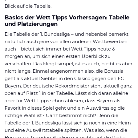
Blick auf die Tabelle.
Basics der Wett Tipps Vorhersagen: Tabelle
und Platzierungen
Die Tabelle der 1. Bundesliga – und nebenbei bemerkt
natürlich auch jene von allen anderen Wettbewerben
auch – bietet sich immer bei Wett Tipps heute &
morgen an, um sich einen ersten Überblick zu
verschaffen. Das klingt simpel, ist es auch, bleibt es aber
nicht lange. Einmal angenommen also, die Borussia
geht als aktuell Siebter in den Clasico gegen den FC
Bayern. Der deutsche Rekordmeister steht aktuell ganz
oben auf Platz 1 in der Tabelle. Lässt sich daran alleine
aber für Wett Tipps schon ablesen, dass Bayern als
Favorit in dieses Spiel geht und ein Auswärtssieg die
richtige Wahl ist? Ganz bestimmt nicht! Denn die
Tabelle der 1. Bundesliga lässt sich ja noch in eine Heim-
und eine Auswärtstabelle splitten. Was also, wenn die
Borussia in fremden Stadien gar nichts auf die Reihe