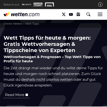
Bekannt aus:
Die wetten.com Redaktion
So bewerten wir die Anbieter
Online Wetten
»
Wett-Tipps
wetten.com auf Facebook
Wett Tipps für heute & morgen:
wetten.com auf YouTube
Gratis Wettvorhersagen &
Tippscheine von Experten
Spielsucht Hilfe & Prävention
Wettvorhersagen & Prognosen – Top Wett Tipps von
Über Uns
Profis für heute
Kontakt
Die Zeit drängt mal wieder und du willst deine Tipps für
heute und morgen noch schnell platzieren. Zum Glück
Schreiber gesucht
musst du deshalb nicht planlos wetten oder auf gut
Verantwortungsvolles Spielen
Glück irgendwas anspielen.
Glücksspiel-Regulierung in Deutschland
Read More
Haftungsausschluss