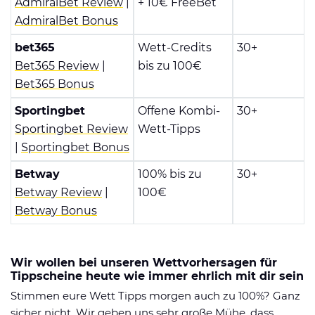
AdmiralBet Review
|
+ 10€ FreeBet
AdmiralBet Bonus
bet365
Wett-Credits
30+
Bet365 Review
|
bis zu 100€
Bet365 Bonus
Sportingbet
Offene Kombi-
30+
Sportingbet Review
Wett-Tipps
|
Sportingbet Bonus
Betway
100% bis zu
30+
Betway Review
|
100€
Betway Bonus
Wir wollen bei unseren Wettvorhersagen für
Tippscheine heute wie immer ehrlich mit dir sein
Stimmen eure Wett Tipps morgen auch zu 100%? Ganz
sicher nicht. Wir geben uns sehr große Mühe, dass