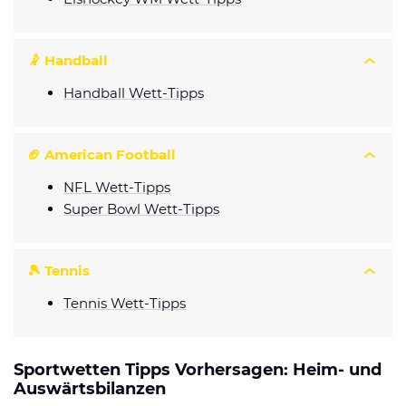
🤾 Handball
Handball Wett-Tipps
🏈 American Football
NFL Wett-Tipps
Super Bowl Wett-Tipps
🎾 Tennis
Tennis Wett-Tipps
Sportwetten Tipps Vorhersagen: Heim- und
Auswärtsbilanzen