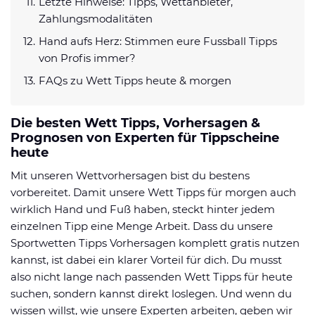
Letzte Hinweise: Tipps, Wettanbieter,
Zahlungsmodalitäten
Hand aufs Herz: Stimmen eure Fussball Tipps
von Profis immer?
FAQs zu Wett Tipps heute & morgen
Die besten Wett Tipps, Vorhersagen &
Prognosen von Experten für Tippscheine
heute
Mit unseren Wettvorhersagen bist du bestens
vorbereitet. Damit unsere Wett Tipps für morgen auch
wirklich Hand und Fuß haben, steckt hinter jedem
einzelnen Tipp eine Menge Arbeit. Dass du unsere
Sportwetten Tipps Vorhersagen komplett gratis nutzen
kannst, ist dabei ein klarer Vorteil für dich. Du musst
also nicht lange nach passenden Wett Tipps für heute
suchen, sondern kannst direkt loslegen. Und wenn du
wissen willst, wie unsere Experten arbeiten, geben wir