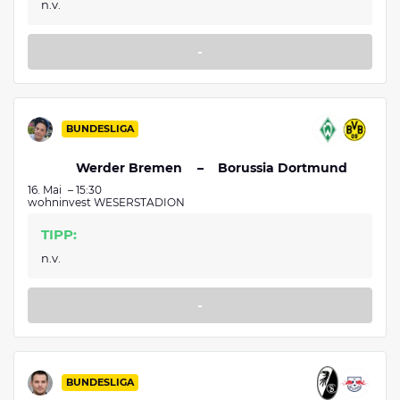
n.v.
-
BUNDESLIGA
Werder Bremen
–
Borussia Dortmund
16. Mai
15:30
wohninvest WESERSTADION
TIPP:
n.v.
-
BUNDESLIGA