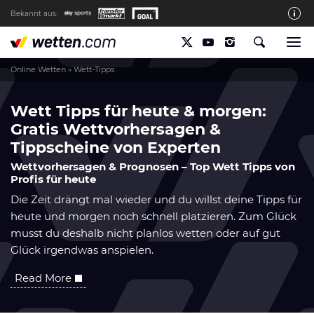
Bekannt aus:
Die wetten.com Redaktion
So bewerten wir die Anbieter
Online Wetten
»
Wett-Tipps
wetten.com auf Facebook
Wett Tipps für heute & morgen:
wetten.com auf YouTube
Gratis Wettvorhersagen &
Tippscheine von Experten
Spielsucht Hilfe & Prävention
Wettvorhersagen & Prognosen – Top Wett Tipps von
Über Uns
Profis für heute
Kontakt
Die Zeit drängt mal wieder und du willst deine Tipps für
heute und morgen noch schnell platzieren. Zum Glück
Schreiber gesucht
musst du deshalb nicht planlos wetten oder auf gut
Verantwortungsvolles Spielen
Glück irgendwas anspielen.
Glücksspiel-Regulierung in Deutschland
Read More
Haftungsausschluss