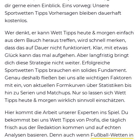
dir gerne einen Einblick. Eins vorweg: Unsere
Sportwetten Tipps Vorhersagen bleiben dauerhaft
kostenlos.
Wer denkt, er kann Wett Tipps heute & morgen einfach
aus dem Bauch heraus treffen, wird schnell merken,
dass das auf Dauer nicht funktioniert. Klar, mit etwas
Glück kann das mal aufgehen. Aber langfristig bringt
dich diese Strategie nicht weiter. Erfolgreiche
Sportwetten Tipps brauchen ein solides Fundament.
Genau deshalb fließen bei uns alle wichtigen Faktoren
mit ein, von aktuellen Formkurven über Statistiken bis
hin zu Serien und Matchups. Nur so lassen sich Wett
Tipps heute & morgen wirklich sinnvoll einschätzen.
Hier kommt die Arbeit unserer Experten ins Spiel. Du
bekommst bei uns Wett Tipps von Profis, die täglich
frisch aus der Redaktion kommen und auf echten
Analysen basieren. Denn auch wenn
Fußball-Wetten in