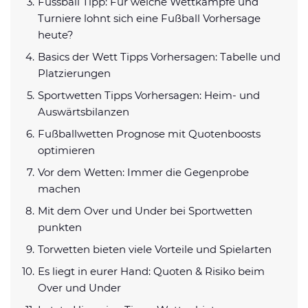
Fussball Tipp: Für welche Wettkämpfe und
Turniere lohnt sich eine Fußball Vorhersage
heute?
Basics der Wett Tipps Vorhersagen: Tabelle und
Platzierungen
Sportwetten Tipps Vorhersagen: Heim- und
Auswärtsbilanzen
Fußballwetten Prognose mit Quotenboosts
optimieren
Vor dem Wetten: Immer die Gegenprobe
machen
Mit dem Over und Under bei Sportwetten
punkten
Torwetten bieten viele Vorteile und Spielarten
Es liegt in eurer Hand: Quoten & Risiko beim
Over und Under