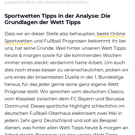
auszahlen (Foto: Shutterstock/ adriaticfoto)
Sportwetten Tipps in der Analyse: Die
Grundlagen der Wett Tipps
Dass wir an dieser Stelle also behaupten,
beste Online
Sportwetten
und Fußball Prognosen bekommt ihr bei
uns, hat seine Gründe. Weil hinter unseren Wett Tipps
heute & morgen sowie für die kommenden Wochen
immer eines steckt: verdammt harte Arbeit. Um euch
dies noch etwas besser zu veranschaulichen, picken wir
uns eines der brisantesten Duelle in der 1. Bundesliga
heraus, für das jeder gerne seine ganz eigene Wett
Prognose stellt. Wir sprechen vom deutschen Clasico,
vom Klassiker zwischen dem FC Bayern und Borussia
Dortmund. Dieses sportliche Highlight schlechthin im
deutschen Fußball-Oberhaus elektrisiert zwei Mal in
jedem Jahr ganz Deutschland und soll als Beispiel
dienen, was hinter allen Wett Tipps heute & morgen an
Arbeit steckt. Beginnen wir also unsere Wett Tipps