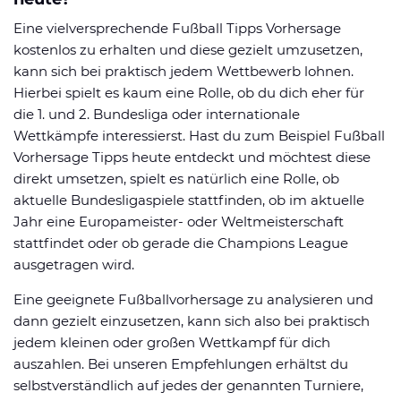
Eine vielversprechende Fußball Tipps Vorhersage
kostenlos zu erhalten und diese gezielt umzusetzen,
kann sich bei praktisch jedem Wettbewerb lohnen.
Hierbei spielt es kaum eine Rolle, ob du dich eher für
die 1. und 2. Bundesliga oder internationale
Wettkämpfe interessierst. Hast du zum Beispiel Fußball
Vorhersage Tipps heute entdeckt und möchtest diese
direkt umsetzen, spielt es natürlich eine Rolle, ob
aktuelle Bundesligaspiele stattfinden, ob im aktuelle
Jahr eine Europameister- oder Weltmeisterschaft
stattfindet oder ob gerade die Champions League
ausgetragen wird.
Eine geeignete Fußballvorhersage zu analysieren und
dann gezielt einzusetzen, kann sich also bei praktisch
jedem kleinen oder großen Wettkampf für dich
auszahlen. Bei unseren Empfehlungen erhältst du
selbstverständlich auf jedes der genannten Turniere,