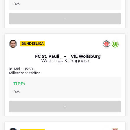
n.v.
-
BUNDESLIGA
FC St. Pauli
–
VfL Wolfsburg
Wett-Tipp & Prognose
16. Mai
15:30
Millerntor-Stadion
TIPP:
n.v.
-