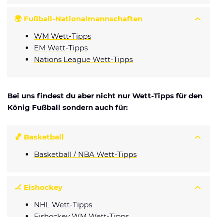
🌍 Fußball-Nationalmannschaften
WM Wett-Tipps
EM Wett-Tipps
Nations League Wett-Tipps
Bei uns findest du aber nicht nur Wett-Tipps für den
König Fußball sondern auch für:
🏀 Basketball
Basketball / NBA Wett-Tipps
🏒 Eishockey
NHL Wett-Tipps
Eishockey WM Wett-Tipps