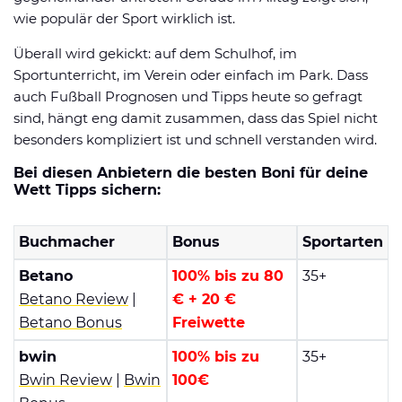
wie populär der Sport wirklich ist.
Überall wird gekickt: auf dem Schulhof, im
Sportunterricht, im Verein oder einfach im Park. Dass
auch Fußball Prognosen und Tipps heute so gefragt
sind, hängt eng damit zusammen, dass das Spiel nicht
besonders kompliziert ist und schnell verstanden wird.
Bei diesen Anbietern die besten Boni für deine
Wett Tipps sichern:
Buchmacher
Bonus
Sportarten
Betano
100% bis zu 80
35+
Betano Review
|
€ + 20 €
Betano Bonus
Freiwette
bwin
100% bis zu
35+
Bwin Review
|
Bwin
100€