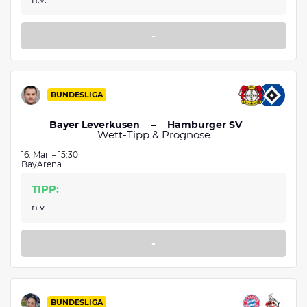
-
BUNDESLIGA
Bayer Leverkusen
–
Hamburger SV
Wett-Tipp & Prognose
16. Mai
15:30
BayArena
TIPP:
n.v.
-
BUNDESLIGA