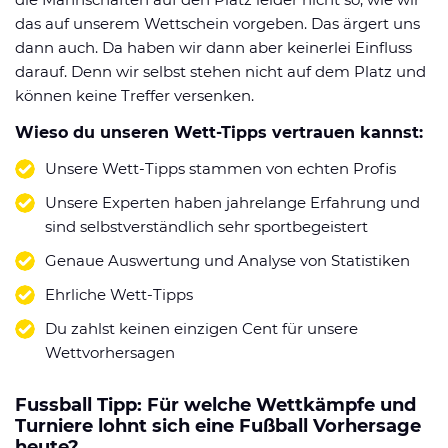
das auf unserem Wettschein vorgeben. Das ärgert uns
dann auch. Da haben wir dann aber keinerlei Einfluss
darauf. Denn wir selbst stehen nicht auf dem Platz und
können keine Treffer versenken.
Wieso du unseren Wett-Tipps vertrauen kannst:
Unsere Wett-Tipps stammen von echten Profis
Unsere Experten haben jahrelange Erfahrung und
sind selbstverständlich sehr sportbegeistert
Genaue Auswertung und Analyse von Statistiken
Ehrliche Wett-Tipps
Du zahlst keinen einzigen Cent für unsere
Wettvorhersagen
Fussball Tipp: Für welche Wettkämpfe und
Turniere lohnt sich eine Fußball Vorhersage
heute?