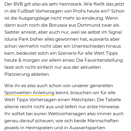
Der BVB gilt also als sehr heimstark. Wie fließt das jetzt
in die Fußball Vorhersagen von Profis heute ein? Schon
ist die Ausgangslage nicht mehr so eindeutig. Wenn
dann auch noch die Borussia aus Dortmund zwar als
Siebter anreist, aber auch nur, weil sie selbst im Signal
Iduna Park bisher alles gewonnen hat, auswärts aber
schon vermehrt nicht über ein Unentschieden hinaus
kam, bedeutet solch ein Szenario für alle Wett Tipps
heute & morgen vor allem eines: Die Favoritenstellung
lässt sich nicht einfach nur aus der aktuellen
Platzierung ableiten.
Wie ihr es also auch schon von unserer generellen
Sportwetten Anleitung
kennt, brauchen wir für alle
Wett Tipps Vorhersagen einen Matchplan. Die Tabelle
alleine reicht nicht aus und liefert nur erste Hinweise.
Ihr solltet bei euren Wettvorhersagen also immer auch
genau darauf schauen, wie sich beide Mannschaften
jeweils in Heimspielen und in Auswärtspartien