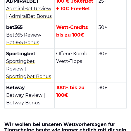
ADMIRALBET
100 € JokerBet
25+
AdmiralBet Review
+ 10€ FreeBet
|
AdmiralBet Bonus
bet365
Wett-Credits
30+
Bet365 Review
|
bis zu 100€
Bet365 Bonus
Sportingbet
Offene Kombi-
30+
Sportingbet
Wett-Tipps
Review
|
Sportingbet Bonus
Betway
100% bis zu
30+
Betway Review
|
100€
Betway Bonus
Wir wollen bei unseren Wettvorhersagen für
Tippscheine heute wie immer ehrlich mit dir sein