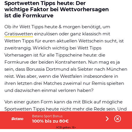
Sportwetten Tipps heute: Der
wichtige Faktor bei Wettvorhersagen
ist die Formkurve
Ob ihr Wett Tipps heute & morgen benötigt, um
Gratiswetten
einzulösen oder ganz klassisch mit
Wetten Tipps für euren aktuellen Wettschein sucht, ist
zweitrangig. Wirklich wichtig bei Wett Tipps
Vorhersagen ist für alle Tippscheine heute: die
Formkurve der beiden Kontrahenten. Nun mag es ja
sein, dass Borussia Dortmund als Siebter nach München
reist. Was aber, wenn die Westfalen insbesondere in
ihren letzten drei Matches zweimal nur Remis spielten
und dazwischen einmal verloren haben?
Von einer guten Form kann da mit Blick auf mögliche
Sportwetten Tipps heute nicht mehr die Rede sein. Und
wie steht es mit dem Gastgeber? Vielleicht rangiert der
Betano Sport Bonus
100% bis zu 80€
FC Bayern zuhause nicht auf Platz 1. Doch möglich ist ja,
AGB gelten, 18+
dass er vor vier Wochen noch im grauen Mittelmaß