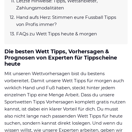
Letzte Hinweise: Tipps, Wettanbieter,
Zahlungsmodalitäten
Hand aufs Herz: Stimmen eure Fussball Tipps
von Profis immer?
FAQs zu Wett Tipps heute & morgen
Die besten Wett Tipps, Vorhersagen &
Prognosen von Experten für Tippscheine
heute
Mit unseren Wettvorhersagen bist du bestens
vorbereitet. Damit unsere Wett Tipps für morgen auch
wirklich Hand und Fuß haben, steckt hinter jedem
einzelnen Tipp eine Menge Arbeit. Dass du unsere
Sportwetten Tipps Vorhersagen komplett gratis nutzen
kannst, ist dabei ein klarer Vorteil für dich. Du musst
also nicht lange nach passenden Wett Tipps für heute
suchen, sondern kannst direkt loslegen. Und wenn du
wissen willst, wie unsere Experten arbeiten, geben wir