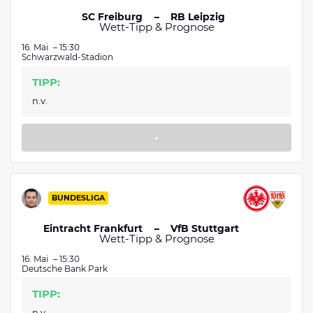
SC Freiburg
–
RB Leipzig
Wett-Tipp & Prognose
16. Mai
15:30
Schwarzwald-Stadion
TIPP:
n.v.
-
BUNDESLIGA
Eintracht Frankfurt
–
VfB Stuttgart
Wett-Tipp & Prognose
16. Mai
15:30
Deutsche Bank Park
TIPP:
n.v.