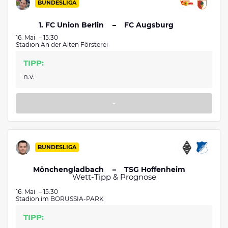
BUNDESLIGA
1. FC Union Berlin
–
FC Augsburg
16. Mai
15:30
Stadion An der Alten Försterei
TIPP:
n.v.
-
BUNDESLIGA
Mönchengladbach
–
TSG Hoffenheim
Wett-Tipp & Prognose
16. Mai
15:30
Stadion im BORUSSIA-PARK
TIPP: