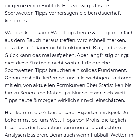
dir gerne einen Einblick. Eins vorweg: Unsere
Sportwetten Tipps Vorhersagen bleiben dauerhaft
kostenlos.
Wer denkt, er kann Wett Tipps heute & morgen einfach
aus dem Bauch heraus treffen, wird schnell merken,
dass das auf Dauer nicht funktioniert. Klar, mit etwas
Glück kann das mal aufgehen. Aber langfristig bringt
dich diese Strategie nicht weiter. Erfolgreiche
Sportwetten Tipps brauchen ein solides Fundament.
Genau deshalb fließen bei uns alle wichtigen Faktoren
mit ein, von aktuellen Formkurven über Statistiken bis
hin zu Serien und Matchups. Nur so lassen sich Wett
Tipps heute & morgen wirklich sinnvoll einschätzen.
Hier kommt die Arbeit unserer Experten ins Spiel. Du
bekommst bei uns Wett Tipps von Profis, die täglich
frisch aus der Redaktion kommen und auf echten
Analysen basieren. Denn auch wenn
Fußball-Wetten in