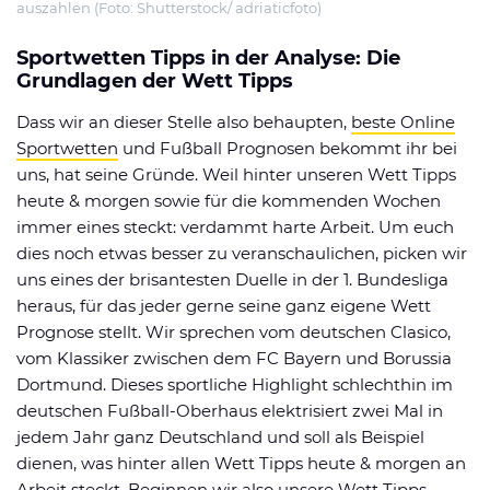
auszahlen (Foto: Shutterstock/ adriaticfoto)
Sportwetten Tipps in der Analyse: Die
Grundlagen der Wett Tipps
Dass wir an dieser Stelle also behaupten,
beste Online
Sportwetten
und Fußball Prognosen bekommt ihr bei
uns, hat seine Gründe. Weil hinter unseren Wett Tipps
heute & morgen sowie für die kommenden Wochen
immer eines steckt: verdammt harte Arbeit. Um euch
dies noch etwas besser zu veranschaulichen, picken wir
uns eines der brisantesten Duelle in der 1. Bundesliga
heraus, für das jeder gerne seine ganz eigene Wett
Prognose stellt. Wir sprechen vom deutschen Clasico,
vom Klassiker zwischen dem FC Bayern und Borussia
Dortmund. Dieses sportliche Highlight schlechthin im
deutschen Fußball-Oberhaus elektrisiert zwei Mal in
jedem Jahr ganz Deutschland und soll als Beispiel
dienen, was hinter allen Wett Tipps heute & morgen an
Arbeit steckt. Beginnen wir also unsere Wett Tipps