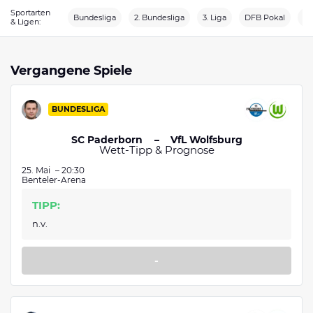
Datenschutzerklärung
Shop
News
Deals
Sportarten
Bundesliga
2. Bundesliga
3. Liga
DFB Pokal
Ch
& Ligen:
Affiliate Disclaimer
Forum
Vergangene Spiele
BUNDESLIGA
SC Paderborn
–
VfL Wolfsburg
Wett-Tipp & Prognose
25. Mai
20:30
Benteler-Arena
TIPP:
n.v.
-