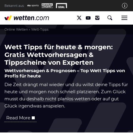
Bekannt aus:
Die wetten.com Redaktion
So bewerten wir die Anbieter
Online Wetten
»
Wett-Tipps
wetten.com auf Facebook
Wett Tipps für heute & morgen:
wetten.com auf YouTube
Gratis Wettvorhersagen &
Tippscheine von Experten
Spielsucht Hilfe & Prävention
Wettvorhersagen & Prognosen – Top Wett Tipps von
Über Uns
Profis für heute
Kontakt
Die Zeit drängt mal wieder und du willst deine Tipps für
heute und morgen noch schnell platzieren. Zum Glück
Schreiber gesucht
musst du deshalb nicht planlos wetten oder auf gut
Verantwortungsvolles Spielen
Glück irgendwas anspielen.
Glücksspiel-Regulierung in Deutschland
Read More
Haftungsausschluss