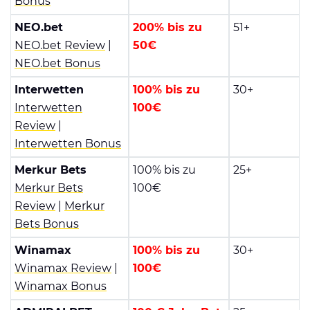
Bonus
NEO.bet
200% bis zu
51+
NEO.bet Review
|
50€
NEO.bet Bonus
Interwetten
100% bis zu
30+
Interwetten
100€
Review
|
Interwetten Bonus
Merkur Bets
100% bis zu
25+
Merkur Bets
100€
Review
|
Merkur
Bets Bonus
Winamax
100% bis zu
30+
Winamax Review
|
100€
Winamax Bonus