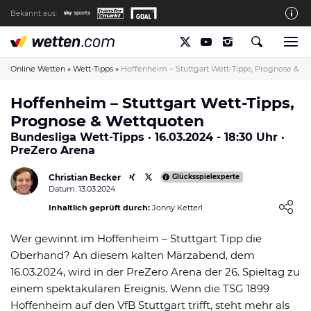
Bekannt aus:
Die wetten.com Redaktion
So bewerten wir die Anbieter
Online Wetten
»
Wett-Tipps
»
Hoffenheim – Stuttgart Wett-Tipps, Prognose & W
wetten.com auf Facebook
Hoffenheim – Stuttgart Wett-Tipps,
Prognose & Wettquoten
wetten.com auf YouTube
Bundesliga Wett-Tipps · 16.03.2024 - 18:30 Uhr ·
Spielsucht Hilfe & Prävention
PreZero Arena
Über Uns
Christian Becker
Glücksspielexperte
Datum: 13.03.2024
Kontakt
Loading ...
Inhaltlich geprüft durch:
Jonny Ketterl
Schreiber gesucht
Wer gewinnt im Hoffenheim – Stuttgart Tipp die
Verantwortungsvolles Spielen
Oberhand? An diesem kalten Märzabend, dem
Glücksspiel-Regulierung in Deutschland
16.03.2024, wird in der PreZero Arena der 26. Spieltag zu
einem spektakulären Ereignis. Wenn die TSG 1899
Haftungsausschluss
Hoffenheim auf den VfB Stuttgart trifft, steht mehr als