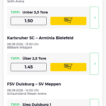
Voith-Arena
TIPP:
Unter 3,5 Tore
1.50
Karlsruher SC – Arminia Bielefeld
08.08.2026 - 13:00 Uhr
BBBank Wildpark
TIPP:
Über 2,5 Tore
1.45
FSV Duisburg – SV Meppen
08.08.2026 - 14:00 Uhr
Schauinsland-Reisen-Arena
TIPP:
Sieg Duisburg 1