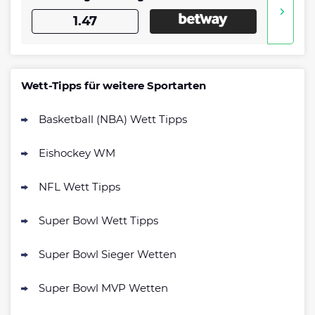
1.47
Wett-Tipps für weitere Sportarten
Basketball (NBA) Wett Tipps
Eishockey WM
NFL Wett Tipps
Super Bowl Wett Tipps
Super Bowl Sieger Wetten
Super Bowl MVP Wetten