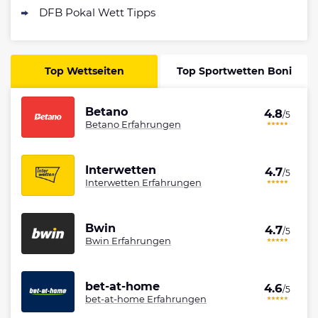
DFB Pokal Wett Tipps
Top Wettseiten
Top Sportwetten Boni
Betano
4.8
/5
Betano Erfahrungen
Interwetten
4.7
/5
Interwetten Erfahrungen
Bwin
4.7
/5
Bwin Erfahrungen
bet-at-home
4.6
/5
bet-at-home Erfahrungen