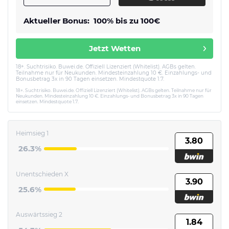
Aktueller Bonus:
100% bis zu 100€
Jetzt Wetten
18+. Suchtrisiko. Buwei.de. Offiziell Lizenziert (Whitelist). AGBs gelten.
Teilnahme nur für Neukunden. Mindesteinzahlung 10 €. Einzahlungs- und
Bonusbetrag 3x in 90 Tagen einsetzen. Mindestquote 1.7.
18+. Suchtrisiko. Buwei.de. Offiziell Lizenziert (Whitelist). AGBs gelten. Teilnahme nur für
Neukunden. Mindesteinzahlung 10 €. Einzahlungs- und Bonusbetrag 3x in 90 Tagen
einsetzen. Mindestquote 1.7.
Heimsieg 1
3.80
26.3%
Unentschieden X
3.90
25.6%
Auswärtssieg 2
1.84