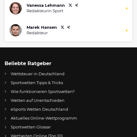
Vanessa Lehmann
Redakteurin Sport
Marek Hansen
Redakteur
Beliebte Ratgeber
Wettsteuer in Deutschland
Sportwetten Tipps & Tricks
Wie funktionieren Sportwetten?
Wetten auf Unentschieden
eSports Wetten Deutschland
DE
Hoffenheim – Stuttgart Wett-Tipps, Prognose & Wettquoten
Aktuelles Online-Wettprogramm
AT
Online Wetten Österreich
Sportwetten Glossar
Wettseiten Online (Top 10)
CH
Online Glücksspiel Schweiz