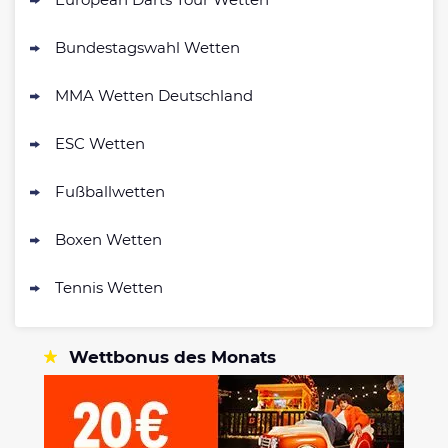
Bundestagswahl Wetten
MMA Wetten Deutschland
ESC Wetten
Fußballwetten
Boxen Wetten
Tennis Wetten
Wettbonus des Monats