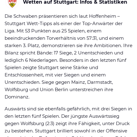
Wetten auf Stuttgart: Infos & Statistiken
Die Schwaben präsentieren sich laut Hoffenheim –
Stuttgart Wett-Tipps als einer der Top-Anwärter der
Liga. Mit 53 Punkten aus 25 Spielen, einem
beeindruckenden Torverhältnis von 57:31, und einem
starken 3. Platz, demonstrieren sie ihre Ambitionen. Ihre
Bilanz spricht Bände: 17 Siege, 2 Unentschieden und
lediglich 6 Niederlagen. Besonders in den letzten fünf
Spielen zeigte Stuttgart seine Stärke und
Entschlossenheit, mit vier Siegen und einem
Unentschieden. Siege gegen Mainz, Darmstadt,
Wolfsburg und Union Berlin unterstreichen ihre
Dominanz.
Auswärts sind sie ebenfalls gefährlich, mit drei Siegen in
den letzten fünf Spielen. Der jüngste Auswärtssieg
gegen Wolfsburg (2:3) zeigt ihre Fähigkeit, unter Druck
zu bestehen. Stuttgart brilliert sowohl in der Offensive