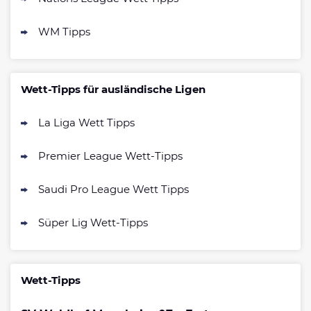
bet-at-home Bonus
500 % QUOTENBOOST + 100€
WM Tipps
4.6
/5
BONUS
AGB gelten
NEO.bet Bonus
Wett-Tipps für ausländische Ligen
4.6
/5
200% bis zu 50€
AGB gelten
La Liga Wett Tipps
Zum Sportwetten Bonusvergleich
Premier League Wett-Tipps
Saudi Pro League Wett Tipps
Süper Lig Wett-Tipps
Wett-Tipps