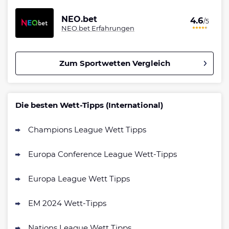
NEO.bet
4.6
/5
NEO.bet Erfahrungen
Zum Sportwetten Vergleich
Betano Bonus
4.8
/5
100% bis zu 80€
Die besten Wett-Tipps (International)
AGB gelten
Champions League Wett Tipps
Interwetten Bonus
4.7
/5
100% bis 100€ Neukundenbonus
Europa Conference League Wett-Tipps
AGB gelten
Bwin Bonus
Europa League Wett Tipps
4.7
/5
100% bis zu 100€
AGB gelten
EM 2024 Wett-Tipps
Nations League Wett Tipps