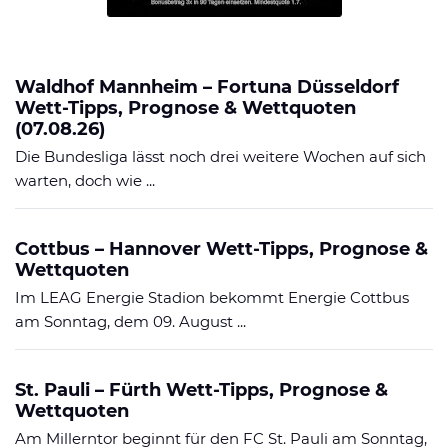
Waldhof Mannheim – Fortuna Düsseldorf
Wett-Tipps, Prognose & Wettquoten
(07.08.26)
Die Bundesliga lässt noch drei weitere Wochen auf sich
warten, doch wie ...
Cottbus – Hannover Wett-Tipps, Prognose &
Wettquoten
Im LEAG Energie Stadion bekommt Energie Cottbus
am Sonntag, dem 09. August ...
St. Pauli – Fürth Wett-Tipps, Prognose &
Wettquoten
Am Millerntor beginnt für den FC St. Pauli am Sonntag,