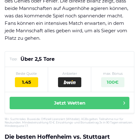
des Genies oder Fehler. Die direkte Bilanz zeigt, dass
beide Mannschaften auf Augenhöhe agieren können,
was das kommende Spiel noch spannender macht.
Fans können ein intensives Match erwarten, in dem
jede Mannschaft alles geben wird, um als Sieger vom
Platz zu gehen.
Über 2,5 Tore
Tipp:
Beste Quote
Anbieter
max. Bonus
1.45
100€
Jetzt Wetten
18+. Suchtrisiko. Buwei.de. Offiziell Lizenziert (Whitelist). AGBs gelten. Teilnahme nur für
Neukunden. Mindesteinzahlung 10 €. Einzahlungs- und Bonusbetrag 3x in 90 Tagen einsetzen.
Mindestquote 1.7.
Die besten Hoffenheim vs. Stuttgart