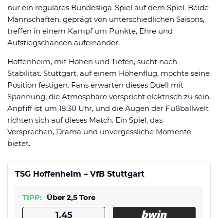
Datenschutzerklärung
Shop
News
Deals
nur ein reguläres Bundesliga-Spiel auf dem Spiel. Beide
Mannschaften, geprägt von unterschiedlichen Saisons,
Affiliate Disclaimer
treffen in einem Kampf um Punkte, Ehre und
Forum
Aufstiegschancen aufeinander.
Hoffenheim, mit Höhen und Tiefen, sucht nach
Stabilität. Stuttgart, auf einem Höhenflug, möchte seine
Position festigen. Fans erwarten dieses Duell mit
Spannung; die Atmosphäre verspricht elektrisch zu sein.
Anpfiff ist um 18:30 Uhr, und die Augen der Fußballwelt
richten sich auf dieses Match. Ein Spiel, das
Versprechen, Drama und unvergessliche Momente
bietet.
TSG Hoffenheim – VfB Stuttgart
TIPP:
Über 2,5 Tore
1.45