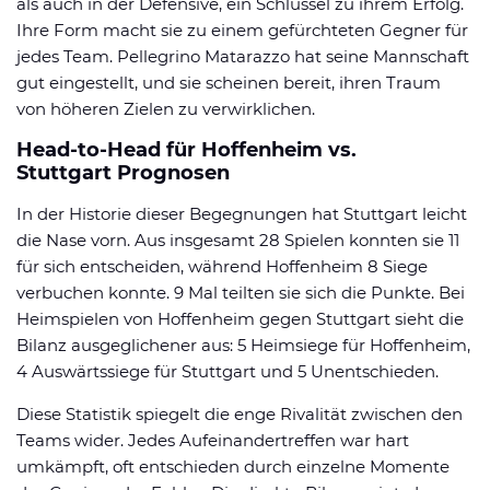
als auch in der Defensive, ein Schlüssel zu ihrem Erfolg.
Ihre Form macht sie zu einem gefürchteten Gegner für
jedes Team. Pellegrino Matarazzo hat seine Mannschaft
gut eingestellt, und sie scheinen bereit, ihren Traum
von höheren Zielen zu verwirklichen.
Head-to-Head für Hoffenheim vs.
Stuttgart Prognosen
In der Historie dieser Begegnungen hat Stuttgart leicht
die Nase vorn. Aus insgesamt 28 Spielen konnten sie 11
für sich entscheiden, während Hoffenheim 8 Siege
verbuchen konnte. 9 Mal teilten sie sich die Punkte. Bei
Heimspielen von Hoffenheim gegen Stuttgart sieht die
Bilanz ausgeglichener aus: 5 Heimsiege für Hoffenheim,
4 Auswärtssiege für Stuttgart und 5 Unentschieden.
Diese Statistik spiegelt die enge Rivalität zwischen den
Teams wider. Jedes Aufeinandertreffen war hart
umkämpft, oft entschieden durch einzelne Momente