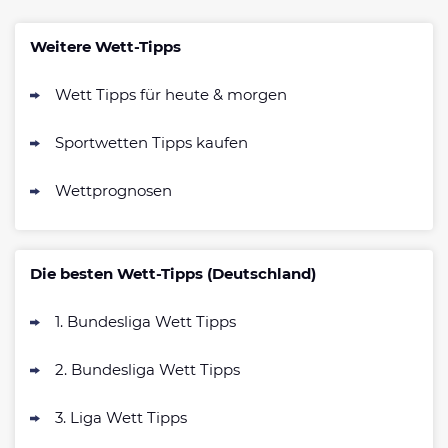
Weitere Wett-Tipps
Wett Tipps für heute & morgen
Sportwetten Tipps kaufen
Wettprognosen
Die besten Wett-Tipps (Deutschland)
1. Bundesliga Wett Tipps
2. Bundesliga Wett Tipps
3. Liga Wett Tipps