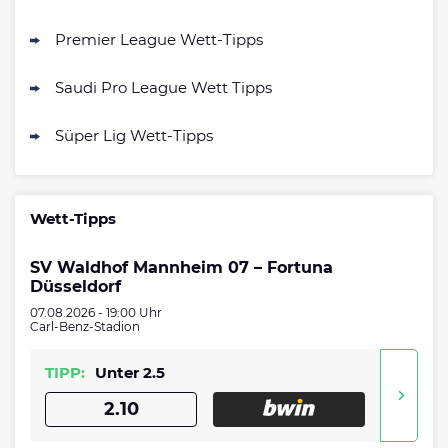
Zum Sportwetten Bonusvergleich
Premier League Wett-Tipps
Saudi Pro League Wett Tipps
Süper Lig Wett-Tipps
Wett-Tipps
SV Waldhof Mannheim 07 – Fortuna
Düsseldorf
07.08.2026 - 19:00 Uhr
Carl-Benz-Stadion
TIPP:
Unter 2.5
2.10