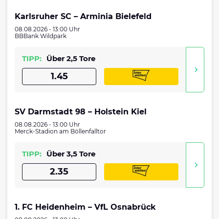
Karlsruher SC – Arminia Bielefeld
08.08.2026 - 13:00 Uhr
BBBank Wildpark
TIPP:
Über 2,5 Tore
1.45
SV Darmstadt 98 – Holstein Kiel
08.08.2026 - 13:00 Uhr
Merck-Stadion am Böllenfalltor
TIPP:
Über 3,5 Tore
2.35
1. FC Heidenheim – VfL Osnabrück