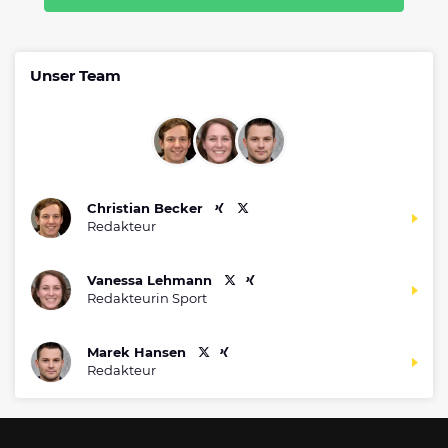
Unser Team
Christian Becker
Redakteur
Vanessa Lehmann
Redakteurin Sport
Marek Hansen
Redakteur