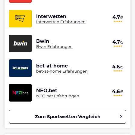
Interwetten
4.7
/5
Interwetten Erfahrungen
Bwin
4.7
/5
Bwin Erfahrungen
bet-at-home
4.6
/5
bet-at-home Erfahrungen
NEO.bet
4.6
/5
NEO.bet Erfahrungen
Zum Sportwetten Vergleich
Betano Bonus