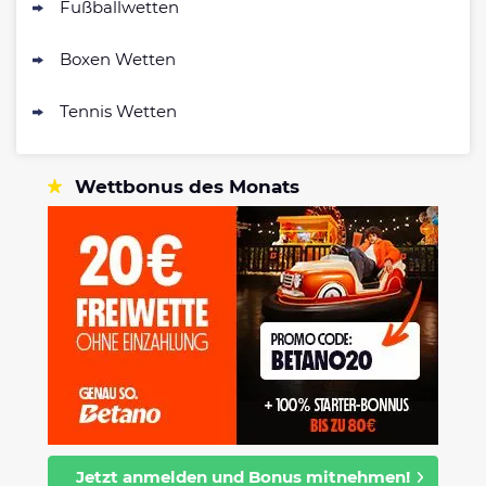
Fußballwetten
Boxen Wetten
Tennis Wetten
Wettbonus des Monats
Jetzt anmelden und Bonus mitnehmen!