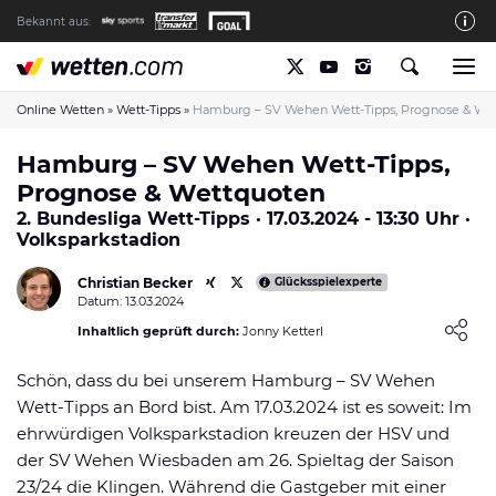
Bekannt aus:
Die wetten.com Redaktion
So bewerten wir die Anbieter
Online Wetten
»
Wett-Tipps
»
Hamburg – SV Wehen Wett-Tipps, Prognose & We
wetten.com auf Facebook
Hamburg – SV Wehen Wett-Tipps,
Prognose & Wettquoten
wetten.com auf YouTube
2. Bundesliga Wett-Tipps · 17.03.2024 - 13:30 Uhr ·
Spielsucht Hilfe & Prävention
Volksparkstadion
Über Uns
Christian Becker
Glücksspielexperte
Datum: 13.03.2024
Kontakt
Loading ...
Inhaltlich geprüft durch:
Jonny Ketterl
Schreiber gesucht
Schön, dass du bei unserem Hamburg – SV Wehen
Verantwortungsvolles Spielen
Wett-Tipps an Bord bist. Am 17.03.2024 ist es soweit: Im
Glücksspiel-Regulierung in Deutschland
ehrwürdigen Volksparkstadion kreuzen der HSV und
der SV Wehen Wiesbaden am 26. Spieltag der Saison
Haftungsausschluss
23/24 die Klingen. Während die Gastgeber mit einer