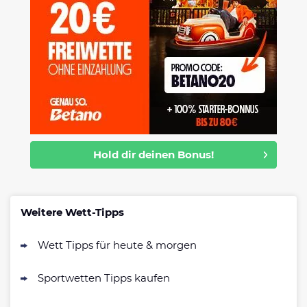
Hold dir deinen Bonus!
Weitere Wett-Tipps
Wett Tipps für heute & morgen
Sportwetten Tipps kaufen