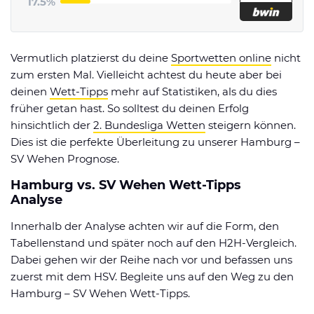
17.5%
Vermutlich platzierst du deine
Sportwetten online
nicht
zum ersten Mal. Vielleicht achtest du heute aber bei
deinen
Wett-Tipps
mehr auf Statistiken, als du dies
früher getan hast. So solltest du deinen Erfolg
hinsichtlich der
2. Bundesliga Wetten
steigern können.
Dies ist die perfekte Überleitung zu unserer Hamburg –
SV Wehen Prognose.
Hamburg vs. SV Wehen Wett-Tipps
Analyse
Innerhalb der Analyse achten wir auf die Form, den
Tabellenstand und später noch auf den H2H-Vergleich.
Dabei gehen wir der Reihe nach vor und befassen uns
zuerst mit dem HSV. Begleite uns auf den Weg zu den
Hamburg – SV Wehen Wett-Tipps.