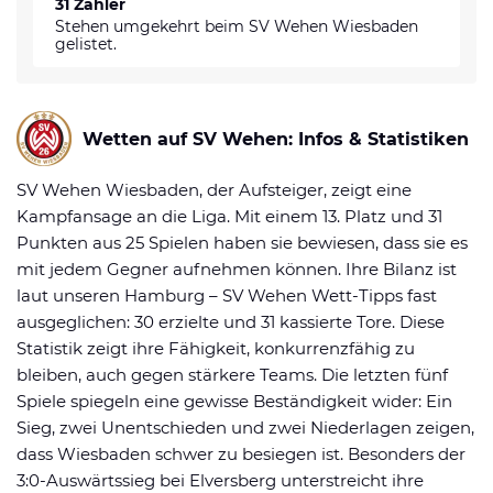
31 Zähler
Stehen umgekehrt beim SV Wehen Wiesbaden
gelistet.
Wetten auf SV Wehen: Infos & Statistiken
SV Wehen Wiesbaden, der Aufsteiger, zeigt eine
Kampfansage an die Liga. Mit einem 13. Platz und 31
Punkten aus 25 Spielen haben sie bewiesen, dass sie es
mit jedem Gegner aufnehmen können. Ihre Bilanz ist
laut unseren Hamburg – SV Wehen Wett-Tipps fast
ausgeglichen: 30 erzielte und 31 kassierte Tore. Diese
Statistik zeigt ihre Fähigkeit, konkurrenzfähig zu
bleiben, auch gegen stärkere Teams. Die letzten fünf
Spiele spiegeln eine gewisse Beständigkeit wider: Ein
Sieg, zwei Unentschieden und zwei Niederlagen zeigen,
dass Wiesbaden schwer zu besiegen ist. Besonders der
3:0-Auswärtssieg bei Elversberg unterstreicht ihre