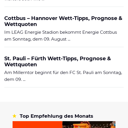
Cottbus – Hannover Wett-Tipps, Prognose &
Wettquoten
Im LEAG Energie Stadion bekommt Energie Cottbus
am Sonntag, dem 09. August ...
St. Pauli – Fürth Wett-Tipps, Prognose &
Wettquoten
Am Millerntor beginnt für den FC St. Pauli am Sonntag,
dem 09. ...
Top Empfehlung des Monats