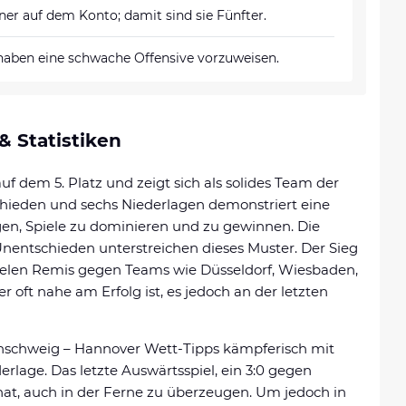
er auf dem Konto; damit sind sie Fünfter.
aben eine schwache Offensive vorzuweisen.
& Statistiken
f dem 5. Platz und zeigt sich als solides Team der
tschieden und sechs Niederlagen demonstriert eine
en, Spiele zu dominieren und zu gewinnen. Die
 Unentschieden unterstreichen dieses Muster. Der Sieg
ielen Remis gegen Teams wie Düsseldorf, Wiesbaden,
 oft nahe am Erfolg ist, es jedoch an der letzten
aunschweig – Hannover Wett-Tipps kämpferisch mit
rlage. Das letzte Auswärtsspiel, ein 3:0 gegen
hat, auch in der Ferne zu überzeugen. Um jedoch in