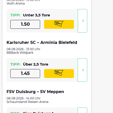
Voith-Arena
TIPP:
Unter 3,5 Tore
1.50
Karlsruher SC – Arminia Bielefeld
08.08.2026 - 13:00 Uhr
BBBank Wildpark
TIPP:
Über 2,5 Tore
1.45
FSV Duisburg – SV Meppen
08.08.2026 - 14:00 Uhr
Schauinsland-Reisen-Arena