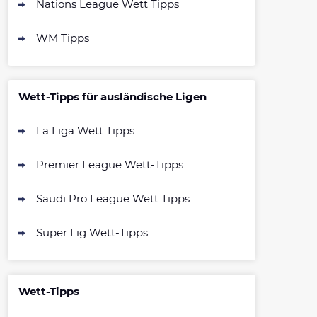
Nations League Wett Tipps
bet-at-home Bonus
WM Tipps
500 % QUOTENBOOST +
4.6
/5
100€ BONUS
AGB gelten
Wett-Tipps für ausländische Ligen
NEO.bet Bonus
4.6
/5
200% bis zu 50€
La Liga Wett Tipps
AGB gelten
Premier League Wett-Tipps
Zum Sportwetten Bonusvergleich
Saudi Pro League Wett Tipps
Süper Lig Wett-Tipps
Wett-Tipps