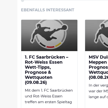
EBENFALLS INTERESSANT
1. FC Saarbrücken –
MSV Dui
Rot-Weiss Essen
Meppen 
Wett-Tipps,
Prognos
Prognose &
Wettquo
Wettquoten
(08.08.2
(09.08.26)
In der ver
Mit dem 1. FC Saarbrücken
war der M
und Rot-Weiss Essen
lange auf 
treffen am ersten Spieltag
...