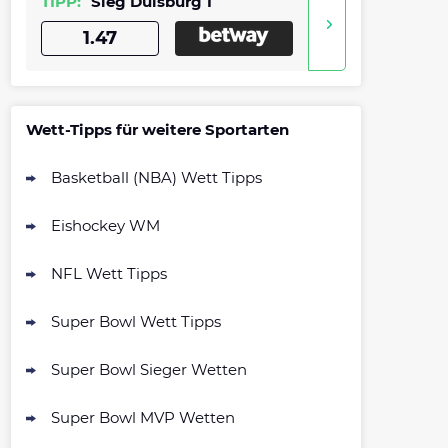
TIPP:
Sieg Duisburg 1
1.47
Wett-Tipps für weitere Sportarten
Basketball (NBA) Wett Tipps
Eishockey WM
NFL Wett Tipps
Super Bowl Wett Tipps
Super Bowl Sieger Wetten
Super Bowl MVP Wetten