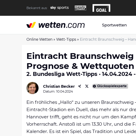
Bekannt aus:
Sportwetten
Online Wetten
»
Wett-Tipps
»
Eintracht Braunschweig – Han
🏆 Top 10 Wettanbieter
⚽️ Top Wettanbieter Boni
🏆 Top 10 Casinos
🔢 Lotto
🏆 Top 
Eintracht Braunschweig 
Lotto
01.
01.
01.
Betano Erfahrungen
Betano Bonus Code
Betano Casino Erfahrungen
09.
11.
Prognose & Wettquoten
Interwetten
Sofortlotterie
2. Bundesliga Wett-Tipps · 14.04.2024 -
02.
02.
02.
Interwetten Bonus Code
Interwetten Erfahrungen
10.
12.
Erfahrungen
Lotto 6 aus 49 online spielen
03.
03.
03.
Christian Becker
Bwin Erfahrungen
Bwin Bonus Code
SlotMagie Erfahrungen
11.
13.
Glücksspielexperte
Datum: 10.04.2024
Keno
bet-at-home
bet-at-home Bonus
Loading ...
04.
04.
04.
Novoline Erfahrungen
12.
14.
Erfahrungen
Code
Ein fröhliches „Hallo“ zu unseren Braunschweig 
Eintracht-Stadion ein Duell, das mehr als nur d
🏆 Top Lotto Anbieter
05.
05.
05.
NEO.bet Erfahrungen
NEO.bet Bonus Code
bet-at-home Erfahrungen
13.
15.
Hannover trifft, geht es nicht nur um den Kampf
01.
Postcode Lotterie Erfahrungen
Vorherrschaft. Anstoß ist um 13.30 Uhr, und die
06.
06.
06.
Winamax Erfahrungen
Winamax Bonus Code
Jokerstar Erfahrungen
14.
Kalender. Es ist ein Spiel, das Tradition und Le
02.
Lottobay Erfahrungen
AdmiralBet