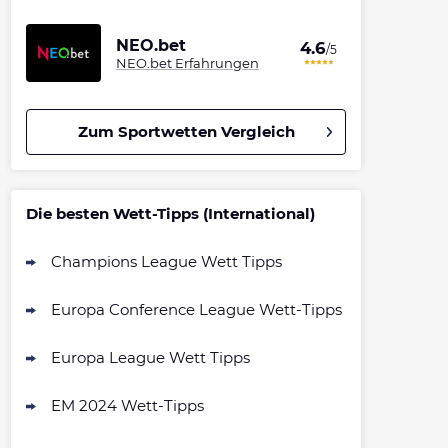
NEO.bet
4.6
/5
NEO.bet Erfahrungen
Zum Sportwetten Vergleich
Betano Bonus
4.8
/5
100% bis zu 80€
Die besten Wett-Tipps (International)
AGB gelten
Champions League Wett Tipps
Interwetten Bonus
100% bis 100€
4.7
/5
Europa Conference League Wett-Tipps
Neukundenbonus
AGB gelten
Europa League Wett Tipps
Bwin Bonus
4.7
/5
100% bis zu 100€
EM 2024 Wett-Tipps
AGB gelten