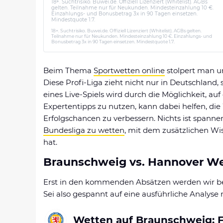
18+. Suchtrisiko. Buwei.de. Offiziell Lizenziert (Whitelist). AGBs
gelten. Teilnahme nur für Neukunden. Mindesteinzahlung 10 €.
Einzahlungs- und Bonusbetrag 3x in 90 Tagen einsetzen.
Mindestquote 1.7.
18+. Suchtrisiko. Buwei.de. Offiziell Lizenziert (Whitelist). AGBs gelten.
Teilnahme nur für Neukunden. Mindesteinzahlung 10 €. Einzahlungs- und
Bonusbetrag 3x in 90 Tagen einsetzen. Mindestquote 1.7.
Beim Thema
Sportwetten online
stolpert man u
Diese Profi-Liga zieht nicht nur in Deutschland
eines Live-Spiels wird durch die Möglichkeit, au
Expertentipps zu nutzen, kann dabei helfen, di
Erfolgschancen zu verbessern. Nichts ist spanne
Bundesliga zu wetten
, mit dem zusätzlichen Wi
hat.
Braunschweig vs. Hannover We
Erst in den kommenden Absätzen werden wir be
Sei also gespannt auf eine ausführliche Analyse 
Wetten auf Braunschweig: 