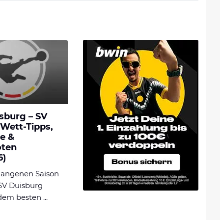
sburg – SV
Wett-Tipps,
e &
ten
6)
gangenen Saison
SV Duisburg
dem besten ...