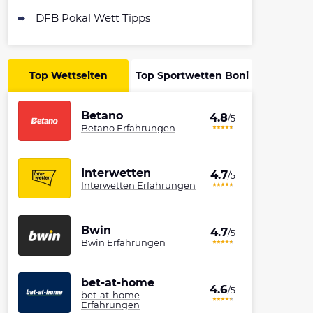
DFB Pokal Wett Tipps
Top Wettseiten
Top Sportwetten Boni
Betano
4.8
/5
Betano Erfahrungen
Interwetten
4.7
/5
Interwetten Erfahrungen
Bwin
4.7
/5
Bwin Erfahrungen
bet-at-home
4.6
/5
bet-at-home
Erfahrungen