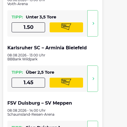
Voith-Arena
TIPP:
Unter 3,5 Tore
1.50
Karlsruher SC – Arminia Bielefeld
08.08.2026 - 13:00 Uhr
BBBank Wildpark
TIPP:
Über 2,5 Tore
1.45
FSV Duisburg – SV Meppen
08.08.2026 - 14:00 Uhr
Schauinsland-Reisen-Arena