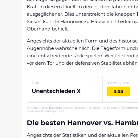
Kraft in diesem Duell. In den letzten Jahren ent
ausgeglichener. Dies unterstreicht die knappen 
Saison konnte Hannover zu Hause ein 1:1 erkäm
Oberhand behielt.
Angesichts der aktuellen Form und des historisc
Augenhöhe wahrscheinlich. Die Tagesform und
eine entscheidende Rolle spielen. Wer letztendli
vor dem Tor und der defensiven Stabilität abhä
Tipp:
Beste Quote
Unentschieden X
3.55
18+. Suchtrisiko. Buwei.de. Offiziell Lizenziert (Whitelist). AGBs gelten. Teilnah
einsetzen. Mindestquote 1.7.
Die besten Hannover vs. Hamb
Angesichts der Statistiken und der aktuellen Fo