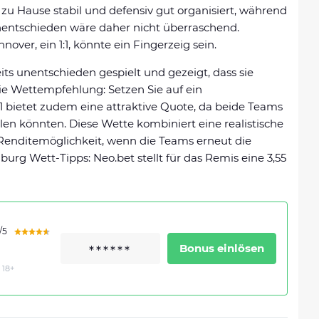
 zu Hause stabil und defensiv gut organisiert, während
entschieden wäre daher nicht überraschend.
over, ein 1:1, könnte ein Fingerzeig sein.
ts unentschieden gespielt und gezeigt, dass sie
ie Wettempfehlung: Setzen Sie auf ein
1 bietet zudem eine attraktive Quote, da beide Teams
ellen könnten. Diese Wette kombiniert eine realistische
 Renditemöglichkeit, wenn die Teams erneut die
urg Wett-Tipps: Neo.bet stellt für das Remis eine 3,55
/5
Bonus einlösen
 18+