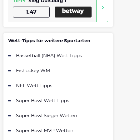
TIPP:
Sieg Duisburg 1
1.47
Wett-Tipps für weitere Sportarten
Basketball (NBA) Wett Tipps
Eishockey WM
NFL Wett Tipps
Super Bowl Wett Tipps
Super Bowl Sieger Wetten
Super Bowl MVP Wetten