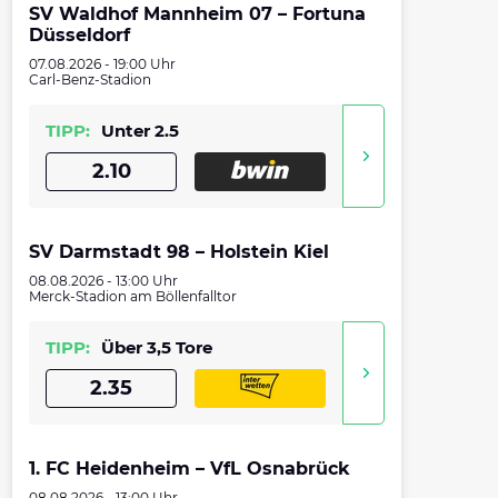
SV Waldhof Mannheim 07 – Fortuna
Düsseldorf
07.08.2026 - 19:00 Uhr
Carl-Benz-Stadion
TIPP:
Unter 2.5
2.10
SV Darmstadt 98 – Holstein Kiel
08.08.2026 - 13:00 Uhr
Merck-Stadion am Böllenfalltor
TIPP:
Über 3,5 Tore
2.35
1. FC Heidenheim – VfL Osnabrück
08.08.2026 - 13:00 Uhr