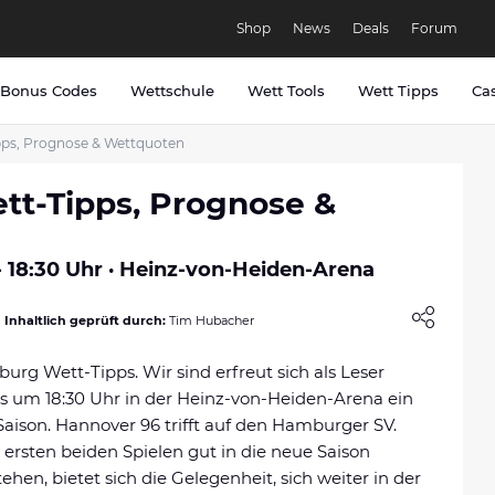
Shop
News
Deals
Forum
Bonus Codes
Wettschule
Wett Tools
Wett Tipps
Ca
ps, Prognose & Wettquoten
20 Wettanbieter
🏆 Top 20 Casinos
🃏 Poker
⚽️ Sportwetten
🎰 Top Casino Boni

🎰
t-Tipps, Prognose &
Betano Casino 
Poker
Wettanbieter Vergleich
Betway Bonus Code
11.
WettArena Erfahrungen
Bwin Casino Erfahrungen
01.
Code
Sportwetten.de Bonus
Online Poker PayPal
Neue Wettanbieter
- 18:30 Uhr · Heinz-von-Heiden-Arena
12.
ODDSET Erfahrungen
LuckyLouis Erfahrungen
02.
Interwetten Bo
Code
Sportingbet
Poker App
Sportwetten ab 1€ Einzahlu
WettArena Bonus Code
13.
Wunderino Erfahrungen
03.
SlotMagie Bonu
Inhaltlich geprüft durch:
Tim Hubacher
Erfahrungen
Online Poker Bonus
Deutsche Wettanbieter
🏆
ODDSET Bonus Code
14.
DAZN BET Erfahrungen
DrückGlück Erfahrungen
04.
Novoline Bonus
urg Wett-Tipps. Wir sind erfreut sich als Leser
s um 18:30 Uhr in der Heinz-von-Heiden-Arena ein
Poker Bonus ohne Einzahlung
Wettanbieter ohne Steuer
01
bet-at-home B
Sportingbet Bonus Code
15.
Tipwin Erfahrungen
Knight Slots Erfahrungen
05.
Code
aison. Hannover 96 trifft auf den Hamburger SV.
🏆 Top Poker Anbieter
Wettanbieter mit deutscher 
02
ersten beiden Spielen gut in die neue Saison
DAZN BET Bonus Code
16.
Wildz Erfahrungen
06.
Jokerstar Bonu
tehen, bietet sich die Gelegenheit, sich weiter in der
Wettseiten

01.
GG Poker Erfahrungen
03