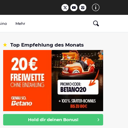
Die wetten.com Redaktion
sino
Mehr
So bewerten wir die Anbieter
wetten.com auf Facebook
 Online Casinos
 Social Casino
Top Empfehlung des Monats
🎁 Wettbonus
wetten.com auf YouTube
Bonus
Neue Online Casinos
Social Casino
Sportwetten Bonus
11.
Bwin Casino Bonus Code
Spielsucht Hilfe & Prävention
Online Casino mit Deutscher Lizenz
Kostenlose Casino Spiele ohne Einzahlung
Wettbonus ohne Einzahlung
nus Code
12.
LuckyLouis Bonus Code
Über Uns
ng
Legale Online Casinos in Deutschland
Social Casino Apps
Gratiswetten ohne Einzahlung
s Code
13.
Wunderino Bonus Code
Kontakt
 Top Social Casinos
Casino mit 1 Euro Einzahlung
Sportwetten Neukundenbonus
 Code
14.
DrückGlück Bonus Code
Schreiber gesucht
Online Casino mit PayPal 1 Euro Einzahlung
Wettgutscheine
.
Jackpot.de Erfahrungen
onus
Verantwortungsvolles Spielen
15.
Knight Slots Bonus Code
Lizenz
PayPal Casinos
Sportwetten Startguthaben
Glücksspiel-Regulierung in
.
Löwen Play Fun Erfahrungen
s Code
16.
Wildz Bonus Code
Hold dir deinen Bonus!
Deutschland
 Online Casino Bonus
Quotenboosts
.
Huuuge Casino Erfahrungen
Lapalingo.de Bonus