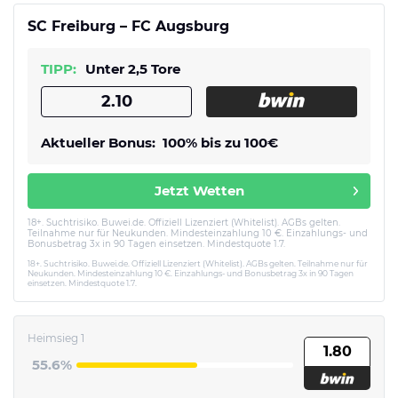
SC Freiburg – FC Augsburg
TIPP:
Unter 2,5 Tore
2.10
Aktueller Bonus:
100% bis zu 100€
Jetzt Wetten
18+. Suchtrisiko. Buwei.de. Offiziell Lizenziert (Whitelist). AGBs gelten.
Teilnahme nur für Neukunden. Mindesteinzahlung 10 €. Einzahlungs- und
Bonusbetrag 3x in 90 Tagen einsetzen. Mindestquote 1.7.
18+. Suchtrisiko. Buwei.de. Offiziell Lizenziert (Whitelist). AGBs gelten. Teilnahme nur für
Neukunden. Mindesteinzahlung 10 €. Einzahlungs- und Bonusbetrag 3x in 90 Tagen
einsetzen. Mindestquote 1.7.
Heimsieg 1
1.80
55.6%