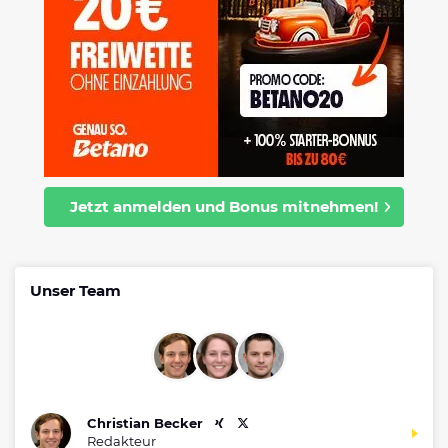
Jetzt anmelden und Bonus mitnehmen!
Unser Team
Christian Becker
Redakteur