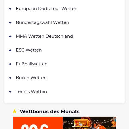
European Darts Tour Wetten
Bundestagswahl Wetten
MMA Wetten Deutschland
ESC Wetten
Fußballwetten
Boxen Wetten
Tennis Wetten
Wettbonus des Monats