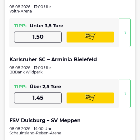
08.08.2026 - 13:00 Uhr
Voith-Arena
TIPP:
Unter 3,5 Tore
1.50
Karlsruher SC – Arminia Bielefeld
08.08.2026 - 13:00 Uhr
BBBank Wildpark
TIPP:
Über 2,5 Tore
1.45
FSV Duisburg – SV Meppen
08.08.2026 - 14:00 Uhr
Schauinsland-Reisen-Arena