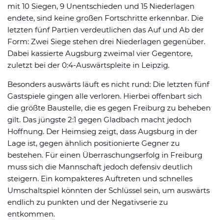
mit 10 Siegen, 9 Unentschieden und 15 Niederlagen
endete, sind keine großen Fortschritte erkennbar. Die
letzten fünf Partien verdeutlichen das Auf und Ab der
Form: Zwei Siege stehen drei Niederlagen gegenüber.
Dabei kassierte Augsburg zweimal vier Gegentore,
zuletzt bei der 0:4-Auswärtspleite in Leipzig.
Besonders auswärts läuft es nicht rund: Die letzten fünf
Gastspiele gingen alle verloren. Hierbei offenbart sich
die größte Baustelle, die es gegen Freiburg zu beheben
gilt. Das jüngste 2:1 gegen Gladbach macht jedoch
Hoffnung. Der Heimsieg zeigt, dass Augsburg in der
Lage ist, gegen ähnlich positionierte Gegner zu
bestehen. Für einen Überraschungserfolg in Freiburg
muss sich die Mannschaft jedoch defensiv deutlich
steigern. Ein kompakteres Auftreten und schnelles
Umschaltspiel könnten der Schlüssel sein, um auswärts
endlich zu punkten und der Negativserie zu
entkommen.