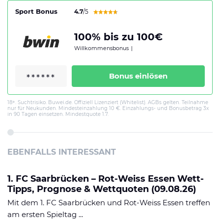
Sport Bonus
4.7
/5
100% bis zu 100€
Willkommensbonus
|
Bonus einlösen
18+. Suchtrisiko. Buwei.de. Offiziell Lizenziert (Whitelist). AGBs gelten. Teilnahme
nur für Neukunden. Mindesteinzahlung 10 €. Einzahlungs- und Bonusbetrag 3x
in 90 Tagen einsetzen. Mindestquote 1.7.
EBENFALLS INTERESSANT
1. FC Saarbrücken – Rot-Weiss Essen Wett-
Tipps, Prognose & Wettquoten (09.08.26)
Mit dem 1. FC Saarbrücken und Rot-Weiss Essen treffen
am ersten Spieltag ...