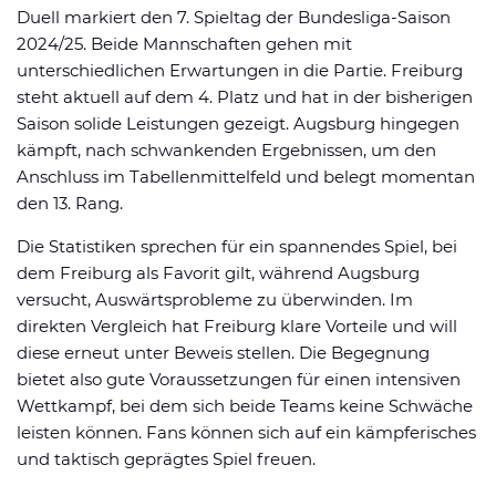
Datenschutzerklärung
Shop
News
Deals
Duell markiert den 7. Spieltag der Bundesliga-Saison
2024/25. Beide Mannschaften gehen mit
Affiliate Disclaimer
unterschiedlichen Erwartungen in die Partie. Freiburg
Forum
steht aktuell auf dem 4. Platz und hat in der bisherigen
Saison solide Leistungen gezeigt. Augsburg hingegen
kämpft, nach schwankenden Ergebnissen, um den
Anschluss im Tabellenmittelfeld und belegt momentan
den 13. Rang.
Die Statistiken sprechen für ein spannendes Spiel, bei
dem Freiburg als Favorit gilt, während Augsburg
versucht, Auswärtsprobleme zu überwinden. Im
direkten Vergleich hat Freiburg klare Vorteile und will
diese erneut unter Beweis stellen. Die Begegnung
bietet also gute Voraussetzungen für einen intensiven
Wettkampf, bei dem sich beide Teams keine Schwäche
leisten können. Fans können sich auf ein kämpferisches
und taktisch geprägtes Spiel freuen.