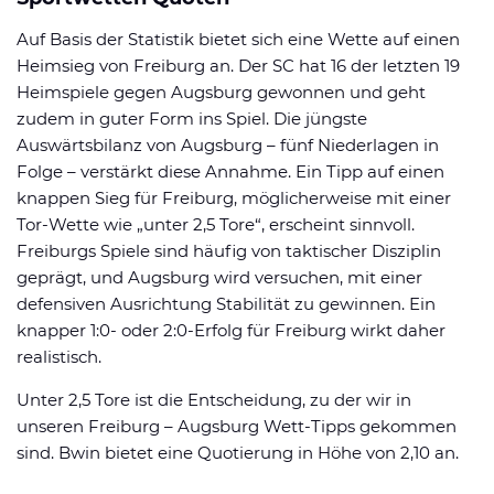
Auf Basis der Statistik bietet sich eine Wette auf einen
Heimsieg von Freiburg an. Der SC hat 16 der letzten 19
Heimspiele gegen Augsburg gewonnen und geht
zudem in guter Form ins Spiel. Die jüngste
Auswärtsbilanz von Augsburg – fünf Niederlagen in
Folge – verstärkt diese Annahme. Ein Tipp auf einen
knappen Sieg für Freiburg, möglicherweise mit einer
Tor-Wette wie „unter 2,5 Tore“, erscheint sinnvoll.
Freiburgs Spiele sind häufig von taktischer Disziplin
geprägt, und Augsburg wird versuchen, mit einer
defensiven Ausrichtung Stabilität zu gewinnen. Ein
knapper 1:0- oder 2:0-Erfolg für Freiburg wirkt daher
realistisch.
Unter 2,5 Tore ist die Entscheidung, zu der wir in
unseren Freiburg – Augsburg Wett-Tipps gekommen
sind. Bwin bietet eine Quotierung in Höhe von 2,10 an.