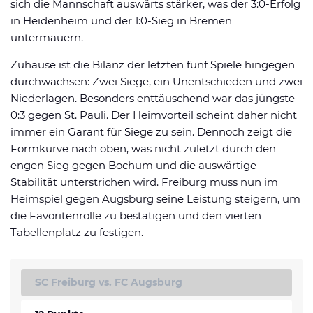
sich die Mannschaft auswärts stärker, was der 3:0-Erfolg
in Heidenheim und der 1:0-Sieg in Bremen
untermauern.
Zuhause ist die Bilanz der letzten fünf Spiele hingegen
durchwachsen: Zwei Siege, ein Unentschieden und zwei
Niederlagen. Besonders enttäuschend war das jüngste
0:3 gegen St. Pauli. Der Heimvorteil scheint daher nicht
immer ein Garant für Siege zu sein. Dennoch zeigt die
Formkurve nach oben, was nicht zuletzt durch den
engen Sieg gegen Bochum und die auswärtige
Stabilität unterstrichen wird. Freiburg muss nun im
Heimspiel gegen Augsburg seine Leistung steigern, um
die Favoritenrolle zu bestätigen und den vierten
Tabellenplatz zu festigen.
SC Freiburg vs. FC Augsburg