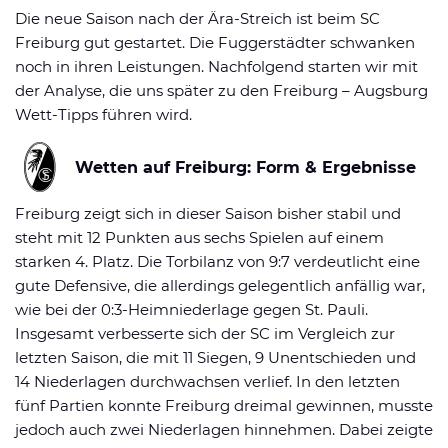
Die neue Saison nach der Ära-Streich ist beim SC
Freiburg gut gestartet. Die Fuggerstädter schwanken
noch in ihren Leistungen. Nachfolgend starten wir mit
der Analyse, die uns später zu den Freiburg – Augsburg
Wett-Tipps führen wird.
Wetten auf Freiburg: Form & Ergebnisse
Freiburg zeigt sich in dieser Saison bisher stabil und
steht mit 12 Punkten aus sechs Spielen auf einem
starken 4. Platz. Die Torbilanz von 9:7 verdeutlicht eine
gute Defensive, die allerdings gelegentlich anfällig war,
wie bei der 0:3-Heimniederlage gegen St. Pauli.
Insgesamt verbesserte sich der SC im Vergleich zur
letzten Saison, die mit 11 Siegen, 9 Unentschieden und
14 Niederlagen durchwachsen verlief. In den letzten
fünf Partien konnte Freiburg dreimal gewinnen, musste
jedoch auch zwei Niederlagen hinnehmen. Dabei zeigte