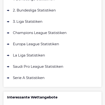
2. Bundesliga Statistiken
3. Liga Statstiken
Champions League Statistiken
Europa League Statistiken
La Liga Statistiken
Saudi Pro League Statistiken
Serie A Statistiken
Interessante Wettangebote