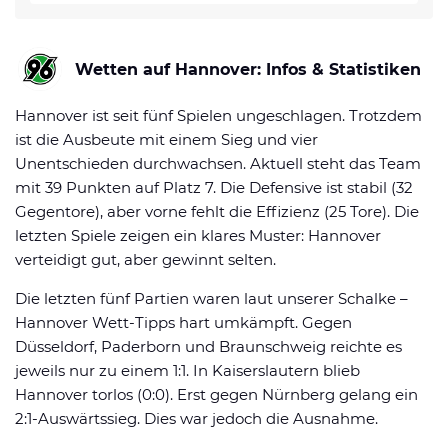
Wetten auf Hannover: Infos & Statistiken
Hannover ist seit fünf Spielen ungeschlagen. Trotzdem
ist die Ausbeute mit einem Sieg und vier
Unentschieden durchwachsen. Aktuell steht das Team
mit 39 Punkten auf Platz 7. Die Defensive ist stabil (32
Gegentore), aber vorne fehlt die Effizienz (25 Tore). Die
letzten Spiele zeigen ein klares Muster: Hannover
verteidigt gut, aber gewinnt selten.
Die letzten fünf Partien waren laut unserer Schalke –
Hannover Wett-Tipps hart umkämpft. Gegen
Düsseldorf, Paderborn und Braunschweig reichte es
jeweils nur zu einem 1:1. In Kaiserslautern blieb
Hannover torlos (0:0). Erst gegen Nürnberg gelang ein
2:1-Auswärtssieg. Dies war jedoch die Ausnahme.