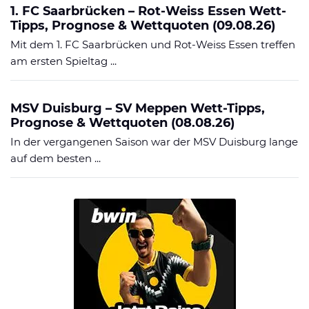
1. FC Saarbrücken – Rot-Weiss Essen Wett-
Tipps, Prognose & Wettquoten (09.08.26)
Mit dem 1. FC Saarbrücken und Rot-Weiss Essen treffen
am ersten Spieltag ...
MSV Duisburg – SV Meppen Wett-Tipps,
Prognose & Wettquoten (08.08.26)
In der vergangenen Saison war der MSV Duisburg lange
auf dem besten ...