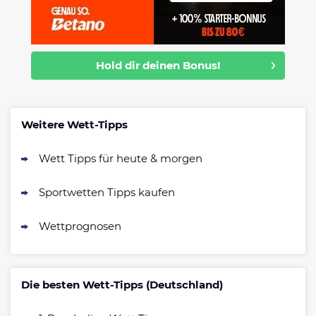
Hold dir deinen Bonus!
Weitere Wett-Tipps
Wett Tipps für heute & morgen
Sportwetten Tipps kaufen
Wettprognosen
Die besten Wett-Tipps (Deutschland)