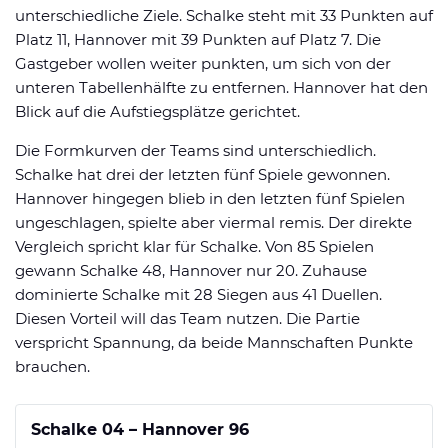
Datenschutzerklärung
Shop
News
Deals
unterschiedliche Ziele. Schalke steht mit 33 Punkten auf
Platz 11, Hannover mit 39 Punkten auf Platz 7. Die
Affiliate Disclaimer
Gastgeber wollen weiter punkten, um sich von der
Forum
unteren Tabellenhälfte zu entfernen. Hannover hat den
Blick auf die Aufstiegsplätze gerichtet.
Die Formkurven der Teams sind unterschiedlich.
Schalke hat drei der letzten fünf Spiele gewonnen.
Hannover hingegen blieb in den letzten fünf Spielen
ungeschlagen, spielte aber viermal remis. Der direkte
Vergleich spricht klar für Schalke. Von 85 Spielen
gewann Schalke 48, Hannover nur 20. Zuhause
dominierte Schalke mit 28 Siegen aus 41 Duellen.
Diesen Vorteil will das Team nutzen. Die Partie
verspricht Spannung, da beide Mannschaften Punkte
brauchen.
Schalke 04 – Hannover 96