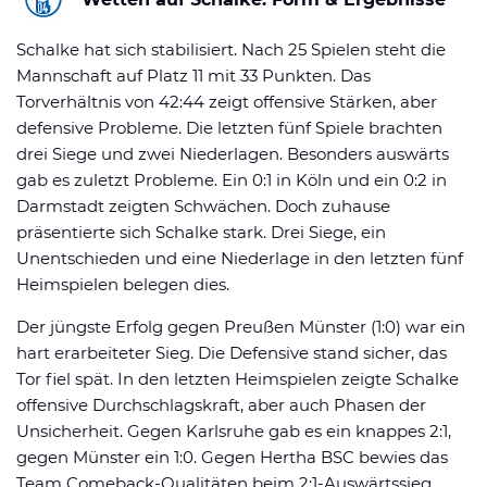
Schalke hat sich stabilisiert. Nach 25 Spielen steht die
Mannschaft auf Platz 11 mit 33 Punkten. Das
Torverhältnis von 42:44 zeigt offensive Stärken, aber
defensive Probleme. Die letzten fünf Spiele brachten
drei Siege und zwei Niederlagen. Besonders auswärts
gab es zuletzt Probleme. Ein 0:1 in Köln und ein 0:2 in
Darmstadt zeigten Schwächen. Doch zuhause
präsentierte sich Schalke stark. Drei Siege, ein
Unentschieden und eine Niederlage in den letzten fünf
Heimspielen belegen dies.
Der jüngste Erfolg gegen Preußen Münster (1:0) war ein
hart erarbeiteter Sieg. Die Defensive stand sicher, das
Tor fiel spät. In den letzten Heimspielen zeigte Schalke
offensive Durchschlagskraft, aber auch Phasen der
Unsicherheit. Gegen Karlsruhe gab es ein knappes 2:1,
gegen Münster ein 1:0. Gegen Hertha BSC bewies das
Team Comeback-Qualitäten beim 2:1-Auswärtssieg.