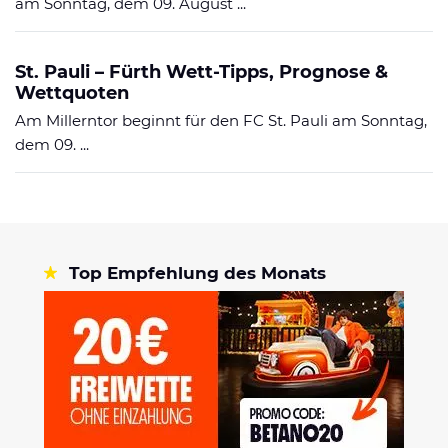
am Sonntag, dem 09. August ...
St. Pauli – Fürth Wett-Tipps, Prognose &
Wettquoten
Am Millerntor beginnt für den FC St. Pauli am Sonntag,
dem 09. ...
Top Empfehlung des Monats