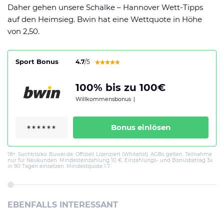
Daher gehen unsere Schalke – Hannover Wett-Tipps
auf den Heimsieg. Bwin hat eine Wettquote in Höhe
von 2,50.
Sport Bonus
4.7
/5
100% bis zu 100€
Willkommensbonus
|
Bonus einlösen
18+. Suchtrisiko. Buwei.de. Offiziell Lizenziert (Whitelist). AGBs gelten. Teilnahme
nur für Neukunden. Mindesteinzahlung 10 €. Einzahlungs- und Bonusbetrag 3x
in 90 Tagen einsetzen. Mindestquote 1.7.
EBENFALLS INTERESSANT