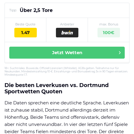
Über 2,5 Tore
Tipp:
Beste Quote
Anbieter
max. Bonus
1.47
100€
Jetzt Wetten
18+. Suchtrisiko. Buwei.de. Offiziell Lizenziert (Whitelist). AGBs gelten. Teilnahme nur für
Neukunden. Mindesteinzahlung 10 €. Einzahlungs- und Bonusbetrag 3x in 90 Tagen einsetzen.
Mindestquote 1.7.
Die besten Leverkusen vs. Dortmund
Sportwetten Quoten
Die Daten sprechen eine deutliche Sprache. Leverkusen
ist zuhause stabil, Dortmund allerdings derzeit im
Höhenflug. Beide Teams sind offensivstark, defensiv
aber nicht unverwundbar. In vier der letzten fünf Spiele
beider Teams fielen mindestens drei Tore. Der direkte