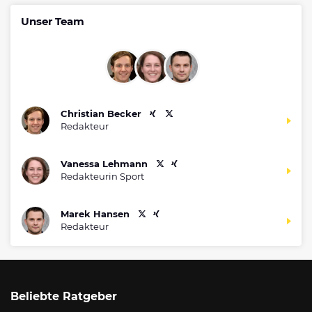
Unser Team
Christian Becker
Redakteur
Vanessa Lehmann
Redakteurin Sport
Marek Hansen
Redakteur
Beliebte Ratgeber