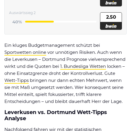
Auswärtssieg 2
2.50
40%
Ein kluges Budgetmanagement schützt bei
Sportwetten online
vor unnötigen Risiken. Auch wenn
die Leverkusen – Dortmund Prognose vielversprechend
wirkt und die Quoten bei
1. Bundesliga Wetten
locken –
ohne Einsatzgrenze droht der Kontrollverlust. Gute
Wett-Tipps
bringen nur dann echten Mehrwert, wenn
sie mit Maß umgesetzt werden. Wer konsequent seine
Mittel einteilt, spielt fokussierter, trifft klarere
Entscheidungen – und bleibt dauerhaft Herr der Lage.
Leverkusen vs. Dortmund Wett-Tipps
Analyse
Nachfolgend fahren wir mit der statistischen