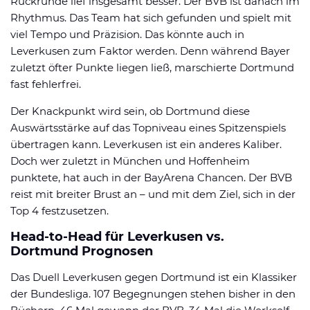
Rückrunde lief insgesamt besser. Der BVB ist danach im
Rhythmus. Das Team hat sich gefunden und spielt mit
viel Tempo und Präzision. Das könnte auch in
Leverkusen zum Faktor werden. Denn während Bayer
zuletzt öfter Punkte liegen ließ, marschierte Dortmund
fast fehlerfrei.
Der Knackpunkt wird sein, ob Dortmund diese
Auswärtsstärke auf das Topniveau eines Spitzenspiels
übertragen kann. Leverkusen ist ein anderes Kaliber.
Doch wer zuletzt in München und Hoffenheim
punktete, hat auch in der BayArena Chancen. Der BVB
reist mit breiter Brust an – und mit dem Ziel, sich in der
Top 4 festzusetzen.
Head-to-Head für Leverkusen vs.
Dortmund Prognosen
Das Duell Leverkusen gegen Dortmund ist ein Klassiker
der Bundesliga. 107 Begegnungen stehen bisher in den