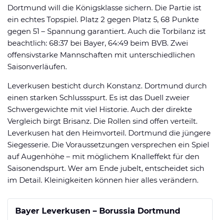
Datenschutzerklärung
Shop
News
Deals
Dortmund will die Königsklasse sichern. Die Partie ist
ein echtes Topspiel. Platz 2 gegen Platz 5, 68 Punkte
Affiliate Disclaimer
gegen 51 – Spannung garantiert. Auch die Torbilanz ist
Forum
beachtlich: 68:37 bei Bayer, 64:49 beim BVB. Zwei
offensivstarke Mannschaften mit unterschiedlichen
Saisonverläufen.
Leverkusen besticht durch Konstanz. Dortmund durch
einen starken Schlussspurt. Es ist das Duell zweier
Schwergewichte mit viel Historie. Auch der direkte
Vergleich birgt Brisanz. Die Rollen sind offen verteilt.
Leverkusen hat den Heimvorteil. Dortmund die jüngere
Siegesserie. Die Voraussetzungen versprechen ein Spiel
auf Augenhöhe – mit möglichem Knalleffekt für den
Saisonendspurt. Wer am Ende jubelt, entscheidet sich
im Detail. Kleinigkeiten können hier alles verändern.
Bayer Leverkusen – Borussia Dortmund