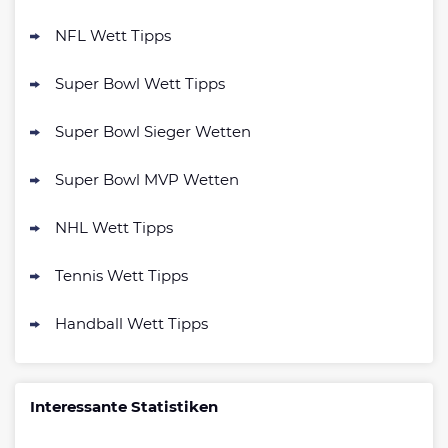
NFL Wett Tipps
Super Bowl Wett Tipps
Super Bowl Sieger Wetten
Super Bowl MVP Wetten
NHL Wett Tipps
Tennis Wett Tipps
Handball Wett Tipps
Interessante Statistiken