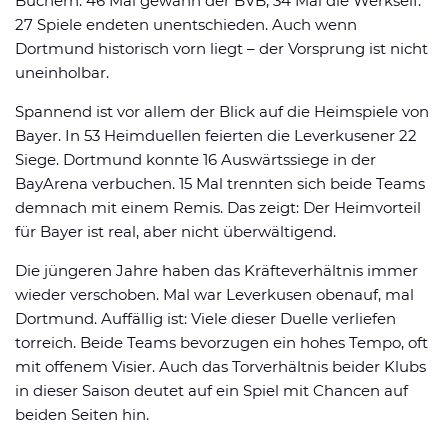
Büchern. 46 Mal gewann der BVB, 34 Mal die Werkself.
27 Spiele endeten unentschieden. Auch wenn
Dortmund historisch vorn liegt – der Vorsprung ist nicht
uneinholbar.
Spannend ist vor allem der Blick auf die Heimspiele von
Bayer. In 53 Heimduellen feierten die Leverkusener 22
Siege. Dortmund konnte 16 Auswärtssiege in der
BayArena verbuchen. 15 Mal trennten sich beide Teams
demnach mit einem Remis. Das zeigt: Der Heimvorteil
für Bayer ist real, aber nicht überwältigend.
Die jüngeren Jahre haben das Kräfteverhältnis immer
wieder verschoben. Mal war Leverkusen obenauf, mal
Dortmund. Auffällig ist: Viele dieser Duelle verliefen
torreich. Beide Teams bevorzugen ein hohes Tempo, oft
mit offenem Visier. Auch das Torverhältnis beider Klubs
in dieser Saison deutet auf ein Spiel mit Chancen auf
beiden Seiten hin.