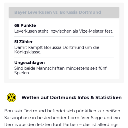
Bayer Leverkusen vs. Borussia Dortmund
68 Punkte
Leverkusen steht inzwischen als Vize-Meister fest.
51 Zähler
Damit kämpft Borussia Dortmund um die
Königsklasse.
Ungeschlagen
Sind beide Mannschaften mindestens seit fünf
Spielen.
Wetten auf Dortmund: Infos & Statistiken
Borussia Dortmund befindet sich pünktlich zur heißen
Saisonphase in bestechender Form. Vier Siege und ein
Remis aus den letzten fünf Partien – das ist allerdings