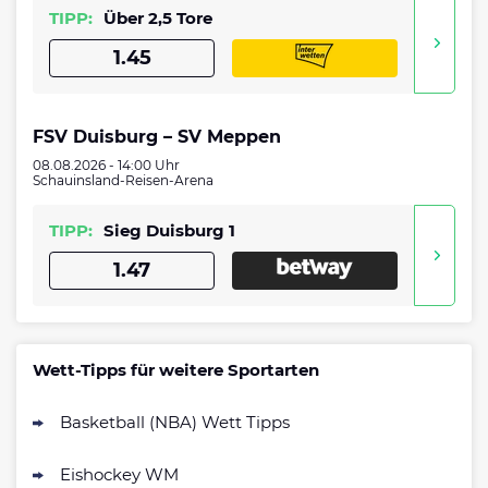
TIPP:
Über 2,5 Tore
1.45
FSV Duisburg – SV Meppen
08.08.2026 - 14:00 Uhr
Schauinsland-Reisen-Arena
TIPP:
Sieg Duisburg 1
1.47
Wett-Tipps für weitere Sportarten
Basketball (NBA) Wett Tipps
Eishockey WM