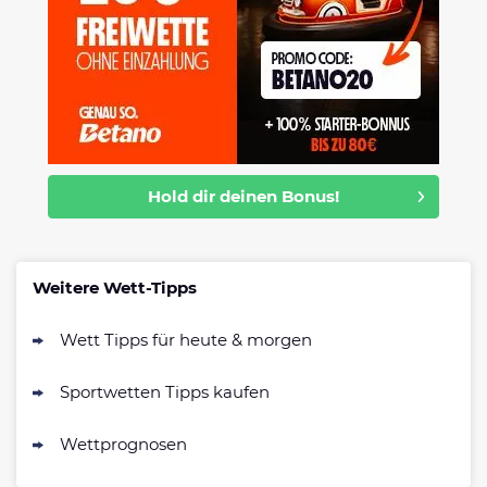
Hold dir deinen Bonus!
Weitere Wett-Tipps
Wett Tipps für heute & morgen
Sportwetten Tipps kaufen
Wettprognosen