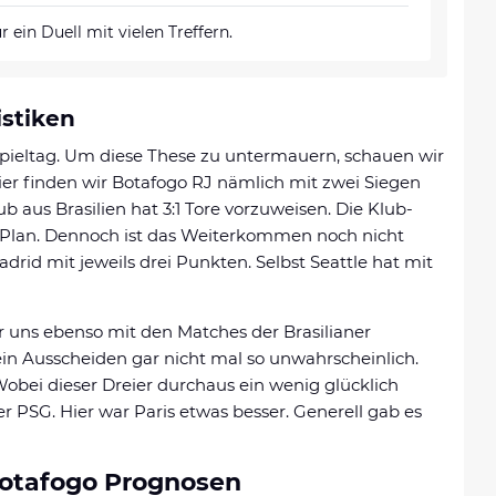
r ein Duell mit vielen Treffern.
istiken
 Spieltag. Um diese These zu untermauern, schauen wir
Hier finden wir Botafogo RJ nämlich mit zwei Siegen
 aus Brasilien hat 3:1 Tore vorzuweisen. Die Klub-
h Plan. Dennoch ist das Weiterkommen noch nicht
drid mit jeweils drei Punkten. Selbst Seattle hat mit
ir uns ebenso mit den Matches der Brasilianer
in Ausscheiden gar nicht mal so unwahrscheinlich.
Wobei dieser Dreier durchaus ein wenig glücklich
r PSG. Hier war Paris etwas besser. Generell gab es
 Botafogo Prognosen