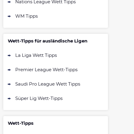
Nations League Wett Tipps
bet-at-home Bonus
WM Tipps
500 % QUOTENBOOST +
4.6
/5
100€ BONUS
AGB gelten
Wett-Tipps für ausländische Ligen
NEO.bet Bonus
4.6
/5
200% bis zu 50€
La Liga Wett Tipps
AGB gelten
Premier League Wett-Tipps
Zum Sportwetten Bonusvergleich
Saudi Pro League Wett Tipps
Süper Lig Wett-Tipps
Wett-Tipps