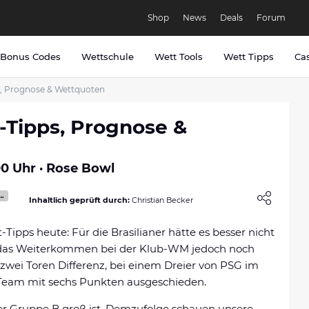
Shop
News
Deals
Forum
Bonus Codes
Wettschule
Wett Tools
Wett Tipps
Ca
s, Prognose & Wettquoten
20 Wettanbieter
🏆 Top 20 Casinos
🃏 Poker
⚽️ Sportwetten
🎰 Top Casino Boni

🎰
t-Tipps, Prognose &
Betano Casino 
Poker
Wettanbieter Vergleich
Betway Bonus Code
11.
WettArena Erfahrungen
Bwin Casino Erfahrungen
01.
Code
Sportwetten.de Bonus
Online Poker PayPal
Neue Wettanbieter
00 Uhr · Rose Bowl
12.
ODDSET Erfahrungen
LuckyLouis Erfahrungen
02.
Interwetten Bo
Code
Sportingbet
Poker App
Sportwetten ab 1€ Einzahlu
WettArena Bonus Code
13.
Wunderino Erfahrungen
03.
SlotMagie Bonu
twetten Fan im gesamten DACH Raum
Inhaltlich geprüft durch:
Christian Becker
Erfahrungen
Online Poker Bonus
Deutsche Wettanbieter
🏆
ODDSET Bonus Code
14.
DAZN BET Erfahrungen
DrückGlück Erfahrungen
04.
Novoline Bonus
-Tipps heute: Für die Brasilianer hätte es besser nicht
st das Weiterkommen bei der Klub-WM jedoch noch
Poker Bonus ohne Einzahlung
Wettanbieter ohne Steuer
01
bet-at-home B
Sportingbet Bonus Code
15.
Tipwin Erfahrungen
Knight Slots Erfahrungen
05.
Code
zwei Toren Differenz, bei einem Dreier von PSG im
🏆 Top Poker Anbieter
Wettanbieter mit deutscher 
02
s Team mit sechs Punkten ausgeschieden.
DAZN BET Bonus Code
16.
Wildz Erfahrungen
06.
Jokerstar Bonu
Wettseiten

01.
GG Poker Erfahrungen
03
der Gruppe B groß ist. Demzufolge schauen unsere