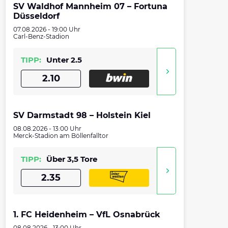
SV Waldhof Mannheim 07 – Fortuna
Düsseldorf
07.08.2026 - 19:00 Uhr
Carl-Benz-Stadion
TIPP:
Unter 2.5
2.10
SV Darmstadt 98 – Holstein Kiel
08.08.2026 - 13:00 Uhr
Merck-Stadion am Böllenfalltor
TIPP:
Über 3,5 Tore
2.35
1. FC Heidenheim – VfL Osnabrück
08.08.2026 - 13:00 Uhr