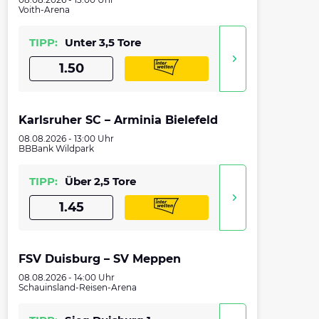
Voith-Arena
TIPP:
Unter 3,5 Tore
1.50
Karlsruher SC – Arminia Bielefeld
08.08.2026 - 13:00 Uhr
BBBank Wildpark
TIPP:
Über 2,5 Tore
1.45
FSV Duisburg – SV Meppen
08.08.2026 - 14:00 Uhr
Schauinsland-Reisen-Arena