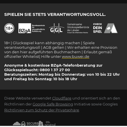
SPIELEN SIE STETS VERANTWORTUNGSVOLL.
18+ | Glücksspiel kann abhängig machen | Spiele
verantwortungsvoll | AGB gelten | Wir erhalten eine Provision
von den hier aufgeführten Buchmachern | Erlaubt gemäß
offizieller Whitelist| Hilfe unter
www.buwei.de
Anonyme & kostenlose BZgA-Telefonberatung zur
Glücksspielsucht: 0800 1 37 27 00
Beratungszeiten: Montag bis Donnerstag: von 10 bis 22 Uhr
und Freitag bis Sonntag: 10 bis 18 Uhr
Diese Website verwendet
Cloudflare
und orientiert sich an den
Richtlinien der
Google Safe Browsing
Initiative sowie Googles
Richtlinien zum Schutz der Privatsphäre
.
Tipp: Sieg Darmstadt
Jetzt Wetten
2