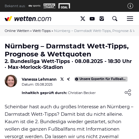
Bekannt aus:
Die wetten.com Redaktion
So bewerten wir die Anbieter
Online Wetten
»
Wett-Tipps
»
Nürnberg – Darmstadt Wett-Tipps, Prognose & We
wetten.com auf Facebook
Nürnberg – Darmstadt Wett-Tipps,
Prognose & Wettquoten
wetten.com auf YouTube
2. Bundesliga Wett-Tipps · 08.08.2025 - 18:30 Uhr
Spielsucht Hilfe & Prävention
· Max-Morlock-Stadion
Über Uns
Vanessa Lehmann
Unsere Expertin für Fußball International, Boxen und Basketball
Datum: 05.08.2025
Kontakt
Loading ...
Inhaltlich geprüft durch:
Christian Becker
Schreiber gesucht
Scheinbar hast auch du großes Interesse an Nürnberg –
Verantwortungsvolles Spielen
Darmstadt Wett-Tipps? Damit bist du nicht alleine.
Glücksspiel-Regulierung in Deutschland
Kaum ist die 2. Bundesliga wieder gestartet, schon
wollen die ganzen Fußballfans mit Informationen
Haftungsausschluss
versorgt werden. Da lassen wir uns nicht zweimal