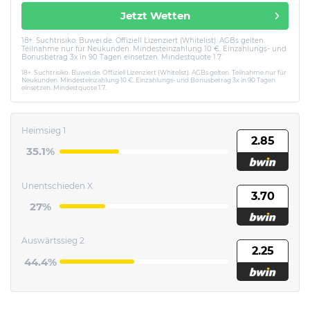
Jetzt Wetten
18+. Suchtrisiko. Buwei.de. Offiziell Lizenziert (Whitelist). AGBs gelten.
Teilnahme nur für Neukunden. Mindesteinzahlung 10 €. Einzahlungs- und
Bonusbetrag 3x in 90 Tagen einsetzen. Mindestquote 1.7.
18+. Suchtrisiko. Buwei.de. Offiziell Lizenziert (Whitelist). AGBs gelten. Teilnahme nur für
Neukunden. Mindesteinzahlung 10 €. Einzahlungs- und Bonusbetrag 3x in 90 Tagen
einsetzen. Mindestquote 1.7.
Heimsieg 1
2.85
35.1%
Unentschieden X
3.70
27%
Auswärtssieg 2
2.25
44.4%