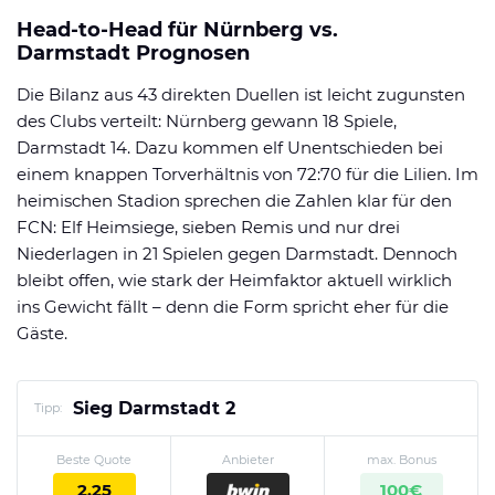
Head-to-Head für Nürnberg vs.
Darmstadt Prognosen
Die Bilanz aus 43 direkten Duellen ist leicht zugunsten
des Clubs verteilt: Nürnberg gewann 18 Spiele,
Darmstadt 14. Dazu kommen elf Unentschieden bei
einem knappen Torverhältnis von 72:70 für die Lilien. Im
heimischen Stadion sprechen die Zahlen klar für den
FCN: Elf Heimsiege, sieben Remis und nur drei
Niederlagen in 21 Spielen gegen Darmstadt. Dennoch
bleibt offen, wie stark der Heimfaktor aktuell wirklich
ins Gewicht fällt – denn die Form spricht eher für die
Gäste.
Sieg Darmstadt 2
Tipp:
Beste Quote
Anbieter
max. Bonus
2.25
100€