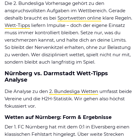
Die 2. Bundesliga Vorhersage gehört zu den
anspruchsvollsten Aufgaben im Wettbereich. Gerade
deshalb braucht es bei
Sportwetten online
klare Regeln.
Wett-Tipps
liefern Impulse – doch der eigene Einsatz
muss immer kontrolliert bleiben. Setze nur, was du
verschmerzen kannst, und halte dich an deine Limits.
So bleibt der Nervenkitzel erhalten, ohne zur Belastung
zu werden. Wer diszipliniert wettet, spielt nicht nur mit,
sondern bleibt auch langfristig im Spiel.
Nürnberg vs. Darmstadt Wett-Tipps
Analyse
Die Analyse zu den
2. Bundesliga Wetten
umfasst beide
Vereine und die H2H-Statistik. Wir gehen also höchst
fokussiert vor.
Wetten auf Nürnberg: Form & Ergebnisse
Der 1. FC Nürnberg hat mit dem 0:1 in Elversberg einen
klassischen Fehlstart hingelegt. Über weite Strecken