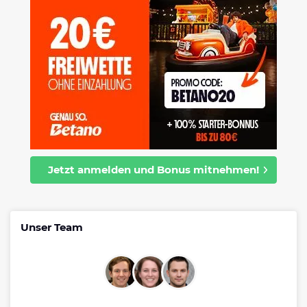
Jetzt anmelden und Bonus mitnehmen!
Unser Team