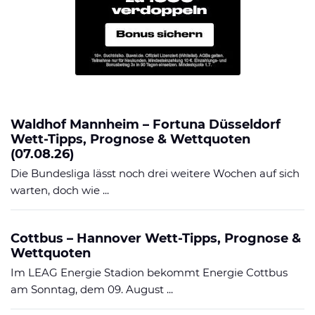
Waldhof Mannheim – Fortuna Düsseldorf
Wett-Tipps, Prognose & Wettquoten
(07.08.26)
Die Bundesliga lässt noch drei weitere Wochen auf sich
warten, doch wie ...
Cottbus – Hannover Wett-Tipps, Prognose &
Wettquoten
Im LEAG Energie Stadion bekommt Energie Cottbus
am Sonntag, dem 09. August ...