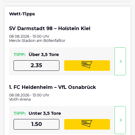
Wett-Tipps
SV Darmstadt 98 – Holstein Kiel
08.08.2026 - 13:00 Uhr
Merck-Stadion am Böllenfalltor
TIPP:
Über 3,5 Tore
2.35
1. FC Heidenheim – VfL Osnabrück
08.08.2026 - 13:00 Uhr
Voith-Arena
TIPP:
Unter 3,5 Tore
1.50