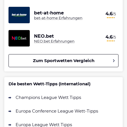
bet-at-home
4.6
/5
bet-at-home Erfahrungen
NEO.bet
4.6
/5
NEO.bet Erfahrungen
Zum Sportwetten Vergleich
Betano Bonus
4.8
/5
100% bis zu 80€
Die besten Wett-Tipps (International)
AGB gelten
Champions League Wett Tipps
Interwetten Bonus
4.7
/5
100% bis 100€ Neukundenbonus
Europa Conference League Wett-Tipps
AGB gelten
Bwin Bonus
Europa League Wett Tipps