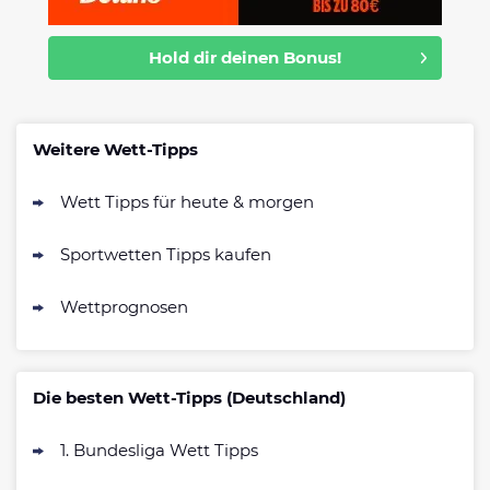
Hold dir deinen Bonus!
Weitere Wett-Tipps
Wett Tipps für heute & morgen
Sportwetten Tipps kaufen
Wettprognosen
Die besten Wett-Tipps (Deutschland)
1. Bundesliga Wett Tipps