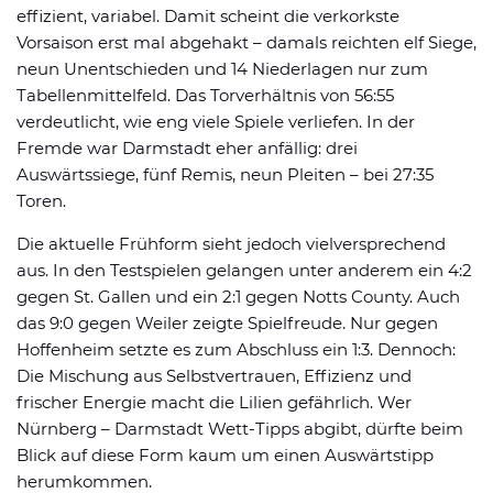
effizient, variabel. Damit scheint die verkorkste
Vorsaison erst mal abgehakt – damals reichten elf Siege,
neun Unentschieden und 14 Niederlagen nur zum
Tabellenmittelfeld. Das Torverhältnis von 56:55
verdeutlicht, wie eng viele Spiele verliefen. In der
Fremde war Darmstadt eher anfällig: drei
Auswärtssiege, fünf Remis, neun Pleiten – bei 27:35
Toren.
Die aktuelle Frühform sieht jedoch vielversprechend
aus. In den Testspielen gelangen unter anderem ein 4:2
gegen St. Gallen und ein 2:1 gegen Notts County. Auch
das 9:0 gegen Weiler zeigte Spielfreude. Nur gegen
Hoffenheim setzte es zum Abschluss ein 1:3. Dennoch:
Die Mischung aus Selbstvertrauen, Effizienz und
frischer Energie macht die Lilien gefährlich. Wer
Nürnberg – Darmstadt Wett-Tipps abgibt, dürfte beim
Blick auf diese Form kaum um einen Auswärtstipp
herumkommen.