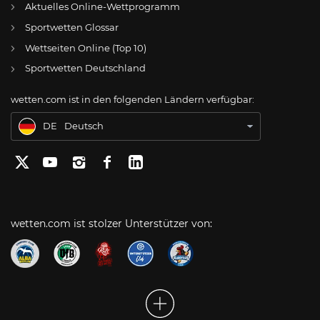
Aktuelles Online-Wettprogramm
AT
Online Wetten Österreich
Sportwetten Glossar
Wettseiten Online (Top 10)
CH
Online Glücksspiel Schweiz
Sportwetten Deutschland
US
Best Online Gambling Sites US
wetten.com ist in den folgenden Ländern verfügbar:
BR
Apostas Online no Brasil
DE
Deutsch
wetten.com ist stolzer Unterstützer von: