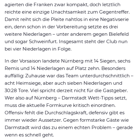
agierten die Franken zwar kompakt, doch letztlich
reichte eine einzige Unachtsamkeit zum Gegentreffer.
Damit reiht sich die Pleite nahtlos in eine Negativserie
ein, denn schon in der Vorbereitung setzte es drei
weitere Niederlagen – unter anderem gegen Bielefeld
und sogar Schweinfurt. Insgesamt steht der Club nun
bei vier Niederlagen in Folge.
In der Vorsaison landete Nürnberg mit 14 Siegen, sechs
Remis und 14 Niederlagen auf Platz zehn. Besonders
auffällig: Zuhause war das Team unterdurchschnittlich –
acht Heimsiege, aber auch sieben Niederlagen und
30:28 Tore. Viel spricht derzeit nicht für die Gastgeber.
Wer also auf Nürnberg – Darmstadt Wett-Tipps setzt,
muss die aktuelle Formkurve kritisch einordnen.
Offensiv fehlt die Durchschlagskraft, defensiv gibt es
immer wieder Aussetzer. Gegen formstarke Gäste wie
Darmstadt wird das zu einem echten Problem – gerade
wenn es schnell geht.