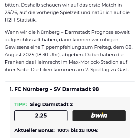
Datenschutzerklärung
Shop
News
Deals
bitten. Deshalb schauen wir auf das erste Match in
25/26, auf die vorherige Spielzeit und natürlich auf die
Affiliate Disclaimer
H2H-Statistik.
Forum
Wenn wir die Nürnberg – Darmstadt Prognose soweit
aufgeschlüsselt haben, dann können wir ruhigen
Gewissens eine Tippempfehlung zum Freitag, dem 08.
August 2025 (18.30 Uhr), abgeben. Dabei haben die
Franken das Heimrecht im Max-Morlock-Stadion auf
ihrer Seite. Die Lilien kommen am 2. Spieltag zu Gast.
1. FC Nürnberg – SV Darmstadt 98
TIPP:
Sieg Darmstadt 2
2.25
Aktueller Bonus:
100% bis zu 100€