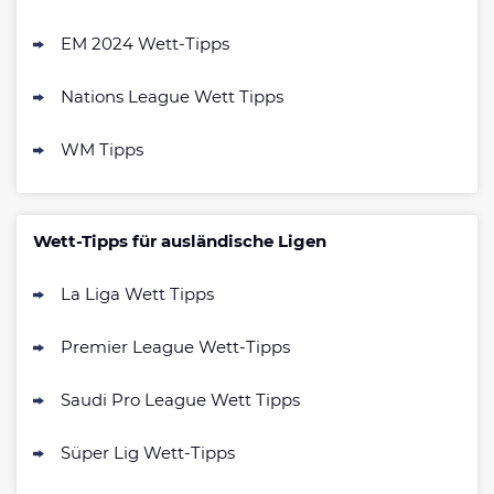
4.7
/5
100% bis zu 100€
AGB gelten
EM 2024 Wett-Tipps
Nations League Wett Tipps
bet-at-home Bonus
500 % QUOTENBOOST + 100€
WM Tipps
4.6
/5
BONUS
AGB gelten
NEO.bet Bonus
Wett-Tipps für ausländische Ligen
4.6
/5
200% bis zu 50€
AGB gelten
La Liga Wett Tipps
Zum Sportwetten Bonusvergleich
Premier League Wett-Tipps
Saudi Pro League Wett Tipps
Süper Lig Wett-Tipps