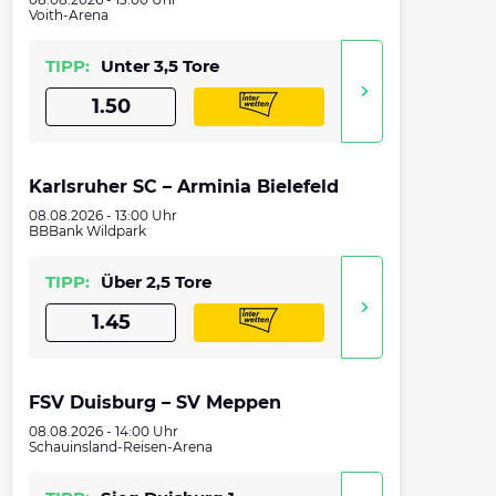
Voith-Arena
TIPP:
Unter 3,5 Tore
1.50
Karlsruher SC – Arminia Bielefeld
08.08.2026 - 13:00 Uhr
BBBank Wildpark
TIPP:
Über 2,5 Tore
1.45
FSV Duisburg – SV Meppen
08.08.2026 - 14:00 Uhr
Schauinsland-Reisen-Arena