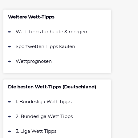
nus Code
17.
Haftungsausschluss
Code
Casino Bonus Vergleich
Sportwetten Deals
.
Merkur24 Erfahrungen
JackpotPiraten Bonus
Datenschutzerklärung
onus Code
18.
Weitere Wett-Tipps
Code
Online Casino Freispiele
Affiliate Disclaimer
.
GameTwist Erfahrungen
us Code
19.
Bet365 Slots Bonus Code
Wett Tipps für heute & morgen
al
Online Casino Bonus ohne Einzahlung
nus Code
20.
LeoVegas.de Bonus Code
Sportwetten Tipps kaufen
50 Freispiele ohne Einzahlung
Wettprognosen
Merkur Casino Bonus ohne Einzahlung
Die besten Wett-Tipps (Deutschland)
1. Bundesliga Wett Tipps
2. Bundesliga Wett Tipps
3. Liga Wett Tipps