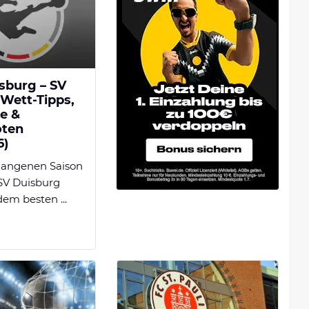
sburg – SV
Wett-Tipps,
e &
ten
6)
gangenen Saison
SV Duisburg
dem besten ...