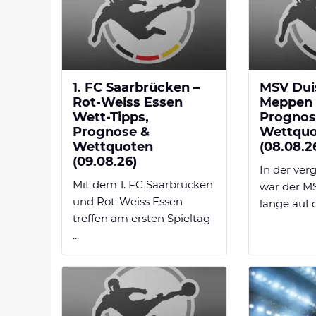
1. FC Saarbrücken –
MSV Dui
Rot-Weiss Essen
Meppen 
Wett-Tipps,
Prognos
Prognose &
Wettquo
Wettquoten
(08.08.2
(09.08.26)
In der ver
Mit dem 1. FC Saarbrücken
war der M
und Rot-Weiss Essen
lange auf 
treffen am ersten Spieltag
...