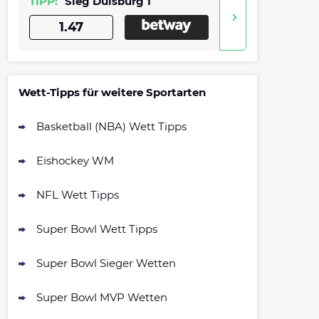
TIPP:
Sieg Duisburg 1
1.47
Wett-Tipps für weitere Sportarten
Basketball (NBA) Wett Tipps
Eishockey WM
NFL Wett Tipps
Super Bowl Wett Tipps
Super Bowl Sieger Wetten
Super Bowl MVP Wetten