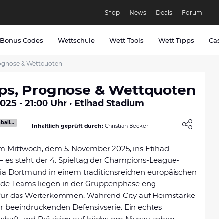
Shop
News
Deals
Forum
Bonus Codes
Wettschule
Wett Tools
Wett Tipps
Ca
rognose & Wettquoten
20 Wettanbieter
🏆 Top 20 Casinos
🃏 Poker
⚽️ Sportwetten
🎰 Top Casino Boni

🎰
pps, Prognose & Wettquoten
Betano Casino 
Poker
Wettanbieter Vergleich
Betway Bonus Code
11.
WettArena Erfahrungen
Bwin Casino Erfahrungen
01.
025 - 21:00 Uhr · Etihad Stadium
Code
Sportwetten.de Bonus
Online Poker PayPal
Neue Wettanbieter
12.
ODDSET Erfahrungen
LuckyLouis Erfahrungen
02.
Interwetten Bo
Code
Unsere Expertin für Fußball International, Boxen und Basketball
Inhaltlich geprüft durch:
Christian Becker
Sportingbet
Poker App
Sportwetten ab 1€ Einzahlu
WettArena Bonus Code
13.
Wunderino Erfahrungen
03.
SlotMagie Bonu
Erfahrungen
m Mittwoch, dem 5. November 2025, ins Etihad
Online Poker Bonus
Deutsche Wettanbieter
🏆
 – es steht der 4. Spieltag der Champions-League-
ODDSET Bonus Code
14.
DAZN BET Erfahrungen
DrückGlück Erfahrungen
04.
Novoline Bonus
ia Dortmund in einem traditionsreichen europäischen
Poker Bonus ohne Einzahlung
Wettanbieter ohne Steuer
01
bet-at-home B
Sportingbet Bonus Code
15.
Tipwin Erfahrungen
Knight Slots Erfahrungen
05.
eide Teams liegen in der Gruppenphase eng
Code
für das Weiterkommen. Während City auf Heimstärke
🏆 Top Poker Anbieter
Wettanbieter mit deutscher 
02
DAZN BET Bonus Code
16.
Wildz Erfahrungen
06.
Jokerstar Bonu
er beeindruckenden Defensivserie. Ein echtes
Wettseiten

01.
GG Poker Erfahrungen
03
enschaft und Präzision auf höchstem Niveau sehen