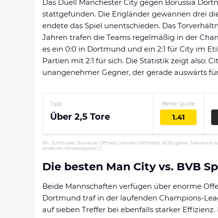
Das Duell Manchester City gegen Borussia Dortm
stattgefunden. Die Engländer gewannen drei d
endete das Spiel unentschieden. Das Torverhältnis
Jahren trafen die Teams regelmäßig in der Cha
es ein 0:0 in Dortmund und ein 2:1 für City im 
Partien mit 2:1 für sich. Die Statistik zeigt also: 
unangenehmer Gegner, der gerade auswärts für
Tipp:
Beste Quote
Über 2,5 Tore
1.41
18+. Suchtrisiko. Buwei.de. Offiziell Lizenziert (Whitelist). AGBs gelten. Teilnah
einsetzen. Mindestquote 1.7.
Die besten Man City vs. BVB S
Beide Mannschaften verfügen über enorme Offens
Dortmund traf in der laufenden Champions-Lea
auf sieben Treffer bei ebenfalls starker Effizien