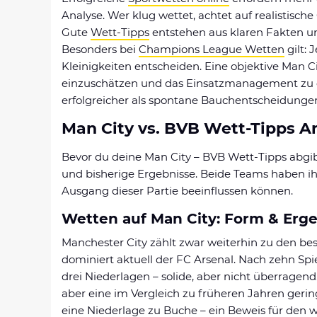
Analyse. Wer klug wettet, achtet auf realistis
Gute
Wett-Tipps
entstehen aus klaren Fakten u
Besonders bei
Champions League Wetten
gilt: 
Kleinigkeiten entscheiden. Eine objektive Man Cit
einzuschätzen und das Einsatzmanagement zu op
erfolgreicher als spontane Bauchentscheidunge
Man City vs. BVB Wett-Tipps A
Bevor du deine Man City – BVB Wett-Tipps abgibst
und bisherige Ergebnisse. Beide Teams haben i
Ausgang dieser Partie beeinflussen können.
Wetten auf Man City: Form & Erg
Manchester City zählt zwar weiterhin zu den be
dominiert aktuell der FC Arsenal. Nach zehn Spi
drei Niederlagen – solide, aber nicht überragend. 
aber eine im Vergleich zu früheren Jahren gerin
eine Niederlage zu Buche – ein Beweis für den w