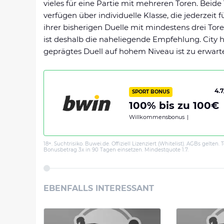
vieles für eine Partie mit mehreren Toren. Bei
verfügen über individuelle Klasse, die jederzeit
ihrer bisherigen Duelle mit mindestens drei Tore
ist deshalb die naheliegende Empfehlung. City h
geprägtes Duell auf hohem Niveau ist zu erwart
4.7
SPORT BONUS
100% bis zu 100€
Willkommensbonus
|
18+. Suchtrisiko. Buwei.de. Offiziell Lizenziert (Whitelist). AGBs gel
Bonusbetrag 3x in 90 Tagen einsetzen. Mindestquote 1.7.
EBENFALLS INTERESSANT