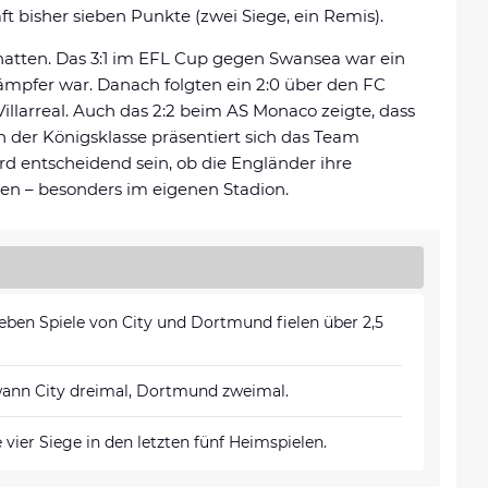
bisher sieben Punkte (zwei Siege, ein Remis).
hatten. Das 3:1 im EFL Cup gegen Swansea war ein
 Dämpfer war. Danach folgten ein 2:0 über den FC
Villarreal. Auch das 2:2 beim AS Monaco zeigte, dass
n der Königsklasse präsentiert sich das Team
d entscheidend sein, ob die Engländer ihre
en – besonders im eigenen Stadion.
sieben Spiele von City und Dortmund fielen über 2,5
wann City dreimal, Dortmund zweimal.
 vier Siege in den letzten fünf Heimspielen.