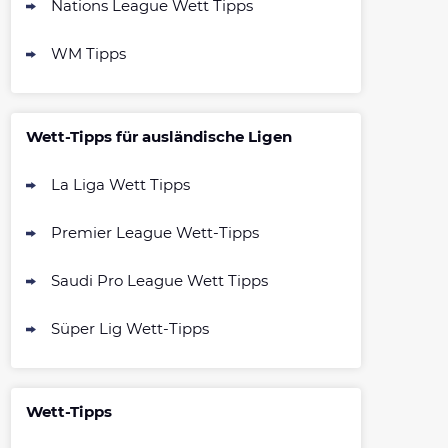
Nations League Wett Tipps
bet-at-home Bonus
WM Tipps
500 % QUOTENBOOST +
4.6
/5
100€ BONUS
AGB gelten
Wett-Tipps für ausländische Ligen
NEO.bet Bonus
4.6
/5
200% bis zu 50€
La Liga Wett Tipps
AGB gelten
Premier League Wett-Tipps
Zum Sportwetten Bonusvergleich
Saudi Pro League Wett Tipps
Süper Lig Wett-Tipps
Wett-Tipps