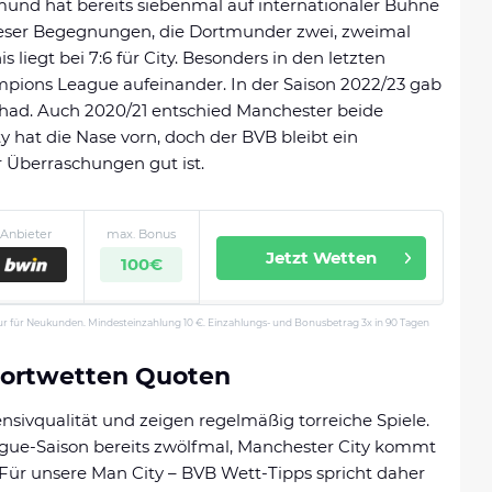
und hat bereits siebenmal auf internationaler Bühne
ieser Begegnungen, die Dortmunder zwei, zweimal
 liegt bei 7:6 für City. Besonders in den letzten
mpions League aufeinander. In der Saison 2022/23 gab
Etihad. Auch 2020/21 entschied Manchester beide
City hat die Nase vorn, doch der BVB bleibt ein
 Überraschungen gut ist.
Anbieter
max. Bonus
Jetzt Wetten
100€
me nur für Neukunden. Mindesteinzahlung 10 €. Einzahlungs- und Bonusbetrag 3x in 90 Tagen
portwetten Quoten
ivqualität und zeigen regelmäßig torreiche Spiele.
gue-Saison bereits zwölfmal, Manchester City kommt
z. Für unsere Man City – BVB Wett-Tipps spricht daher