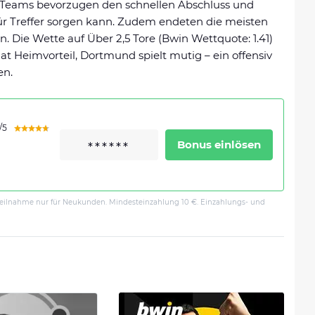
de Teams bevorzugen den schnellen Abschluss und
 für Treffer sorgen kann. Zudem endeten die meisten
n. Die Wette auf Über 2,5 Tore (Bwin Wettquote: 1.41)
at Heimvorteil, Dortmund spielt mutig – ein offensiv
en.
/5
Bonus einlösen
ten. Teilnahme nur für Neukunden. Mindesteinzahlung 10 €. Einzahlungs- und