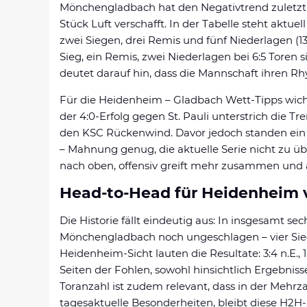
Mönchengladbach hat den Negativtrend zuletzt 
Stück Luft verschafft. In der Tabelle steht aktu
zwei Siegen, drei Remis und fünf Niederlagen (13:
Sieg, ein Remis, zwei Niederlagen bei 6:5 Toren 
deutet darauf hin, dass die Mannschaft ihren R
Für die Heidenheim – Gladbach Wett-Tipps wicht
der 4:0-Erfolg gegen St. Pauli unterstrich die T
den KSC Rückenwind. Davor jedoch standen ein 0
– Mahnung genug, die aktuelle Serie nicht zu ü
nach oben, offensiv greift mehr zusammen und 
Head-to-Head für Heidenheim 
Die Historie fällt eindeutig aus: In insgesamt sec
Mönchengladbach noch ungeschlagen – vier Sieg
Heidenheim-Sicht lauten die Resultate: 3:4 n.E., 1:2,
Seiten der Fohlen, sowohl hinsichtlich Ergebnis
Toranzahl ist zudem relevant, dass in der Mehrza
tagesaktuelle Besonderheiten, bleibt diese H2H-