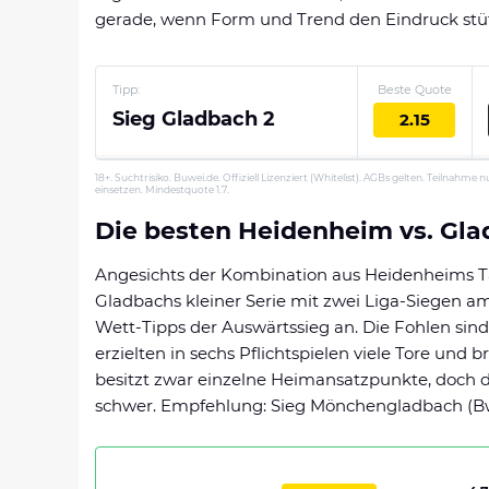
gerade, wenn Form und Trend den Eindruck stü
Tipp:
Beste Quote
Sieg Gladbach 2
2.15
18+. Suchtrisiko. Buwei.de. Offiziell Lizenziert (Whitelist). AGBs gelten. Teilnah
einsetzen. Mindestquote 1.7.
Die besten Heidenheim vs. Gl
Angesichts der Kombination aus Heidenheims Ta
Gladbachs kleiner Serie mit zwei Liga-Siegen a
Wett-Tipps der Auswärtssieg an. Die Fohlen sind
erzielten in sechs Pflichtspielen viele Tore und
besitzt zwar einzelne Heimansatzpunkte, doch d
schwer. Empfehlung: Sieg Mönchengladbach (Bwi