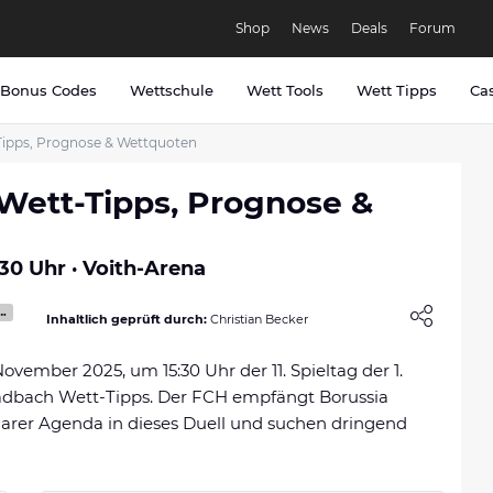
Shop
News
Deals
Forum
Bonus Codes
Wettschule
Wett Tools
Wett Tipps
Ca
Tipps, Prognose & Wettquoten
20 Wettanbieter
🏆 Top 20 Casinos
🃏 Poker
⚽️ Sportwetten
🎰 Top Casino Boni

🎰
Wett-Tipps, Prognose &
Betano Casino 
Poker
Wettanbieter Vergleich
Betway Bonus Code
11.
WettArena Erfahrungen
Bwin Casino Erfahrungen
01.
Code
Sportwetten.de Bonus
Online Poker PayPal
Neue Wettanbieter
:30 Uhr · Voith-Arena
12.
ODDSET Erfahrungen
LuckyLouis Erfahrungen
02.
Interwetten Bo
Code
Sportingbet
Poker App
Sportwetten ab 1€ Einzahlu
WettArena Bonus Code
13.
Wunderino Erfahrungen
03.
SlotMagie Bonu
twetten Fan im gesamten DACH Raum
Inhaltlich geprüft durch:
Christian Becker
Erfahrungen
Online Poker Bonus
Deutsche Wettanbieter
🏆
ODDSET Bonus Code
14.
DAZN BET Erfahrungen
DrückGlück Erfahrungen
04.
Novoline Bonus
vember 2025, um 15:30 Uhr der 11. Spieltag der 1.
ladbach Wett-Tipps. Der FCH empfängt Borussia
Poker Bonus ohne Einzahlung
Wettanbieter ohne Steuer
01
bet-at-home B
Sportingbet Bonus Code
15.
Tipwin Erfahrungen
Knight Slots Erfahrungen
05.
Code
rer Agenda in dieses Duell und suchen dringend
🏆 Top Poker Anbieter
Wettanbieter mit deutscher 
02
DAZN BET Bonus Code
16.
Wildz Erfahrungen
06.
Jokerstar Bonu
Wettseiten

01.
GG Poker Erfahrungen
03