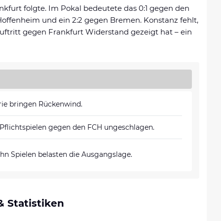
nkfurt folgte. Im Pokal bedeutete das 0:1 gegen den
Hoffenheim und ein 2:2 gegen Bremen. Konstanz fehlt,
auftritt gegen Frankfurt Widerstand gezeigt hat – ein
rie bringen Rückenwind.
s Pflichtspielen gegen den FCH ungeschlagen.
hn Spielen belasten die Ausgangslage.
& Statistiken