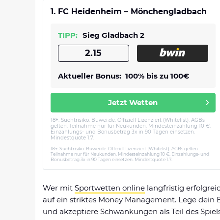
07.
07.
07.
AdmiralBet Bonus Code
Swiftspiele Erfahrungen
15.
Erfahrungen
1. FC Heidenheim – Mönchengladbach
03.
Lotto.de Erfahrungen
08.
08.
08.
Bet365 Erfahrungen
Bet365 Bonus Code
Merkur Slots Erfahrungen
TIPP:
Sieg Gladbach 2
09.
09.
Betway Erfahrungen
Luna Slots Erfahrungen
2.15
Sportwetten.de
10.
10.
Löwen Play Erfahrungen
Erfahrungen
Aktueller Bonus:
100% bis zu 100€
Jetzt Wetten
18+. Suchtrisiko. Buwei.de. Offiziell Lizenziert (Whitelist). AGBs
gelten. Teilnahme nur für Neukunden. Mindesteinzahlung 10 €.
Einzahlungs- und Bonusbetrag 3x in 90 Tagen einsetzen.
Mindestquote 1.7.
18+. Suchtrisiko. Buwei.de. Offiziell Lizenziert (Whitelist). AGBs gelten.
Teilnahme nur für Neukunden. Mindesteinzahlung 10 €. Einzahlungs- und
Bonusbetrag 3x in 90 Tagen einsetzen. Mindestquote 1.7.
Wer mit
Sportwetten online
langfristig erfolgrei
auf ein striktes Money Management. Lege dein Ei
und akzeptiere Schwankungen als Teil des Spiels