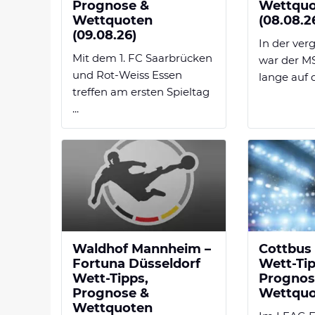
Prognose &
Wettquo
Wettquoten
(08.08.2
(09.08.26)
In der ver
Mit dem 1. FC Saarbrücken
war der M
und Rot-Weiss Essen
lange auf 
treffen am ersten Spieltag
...
Waldhof Mannheim –
Cottbus
Fortuna Düsseldorf
Wett-Tip
Wett-Tipps,
Prognos
Prognose &
Wettquo
Wettquoten