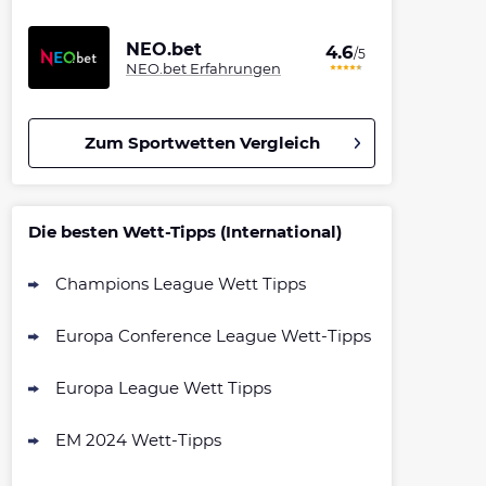
NEO.bet
4.6
/5
NEO.bet Erfahrungen
Zum Sportwetten Vergleich
Betano Bonus
4.8
/5
100% bis zu 80€
Die besten Wett-Tipps (International)
AGB gelten
Champions League Wett Tipps
Interwetten Bonus
100% bis 100€
4.7
/5
Europa Conference League Wett-Tipps
Neukundenbonus
AGB gelten
Europa League Wett Tipps
Bwin Bonus
4.7
/5
100% bis zu 100€
EM 2024 Wett-Tipps
AGB gelten