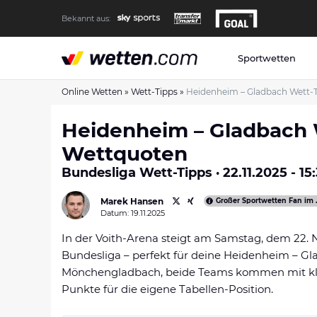
Bekannt aus:
Sportwetten
Online Wetten
»
Wett-Tipps
»
Heidenheim – Gladbach Wett-
🏆 Top 10 Wettanbieter
⚽️ Top Wettanbieter Boni
🏆 Top 10 Casinos
🔢 Lotto
🏆 Top 
Heidenheim – Gladbach 
Lotto
01.
01.
01.
Betano Erfahrungen
Betano Bonus Code
Betano Casino Erfahrungen
09.
11.
Wettquoten
Interwetten
Sofortlotterie
Bundesliga Wett-Tipps · 22.11.2025 - 15
02.
02.
02.
Interwetten Bonus Code
Interwetten Erfahrungen
10.
12.
Erfahrungen
Lotto 6 aus 49 online spielen
03.
03.
03.
Marek Hansen
Bwin Erfahrungen
Bwin Bonus Code
SlotMagie Erfahrungen
11.
13.
Großer Spor
Datum: 19.11.2025
Keno
bet-at-home
bet-at-home Bonus
Loading ...
04.
04.
04.
Novoline Erfahrungen
12.
14.
Erfahrungen
Code
In der Voith-Arena steigt am Samstag, dem 22. No
Bundesliga – perfekt für deine Heidenheim – G
🏆 Top Lotto Anbieter
05.
05.
05.
NEO.bet Erfahrungen
NEO.bet Bonus Code
bet-at-home Erfahrungen
13.
15.
Mönchengladbach, beide Teams kommen mit kla
01.
Postcode Lotterie Erfahrungen
Punkte für die eigene Tabellen-Position.
06.
06.
06.
Winamax Erfahrungen
Winamax Bonus Code
Jokerstar Erfahrungen
14.
02.
Lottobay Erfahrungen
AdmiralBet