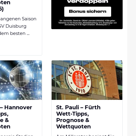
ten
6)
gangenen Saison
SV Duisburg
dem besten ...
 – Hannover
St. Pauli – Fürth
ps,
Wett-Tipps,
e &
Prognose &
ten
Wettquoten