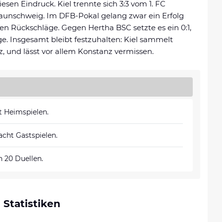
iesen Eindruck. Kiel trennte sich 3:3 vom 1. FC
Braunschweig. Im DFB-Pokal gelang zwar ein Erfolg
en Rückschläge. Gegen Hertha BSC setzte es ein 0:1,
age. Insgesamt bleibt festzuhalten: Kiel sammelt
, und lässt vor allem Konstanz vermissen.
t Heimspielen.
acht Gastspielen.
 20 Duellen.
 Statistiken