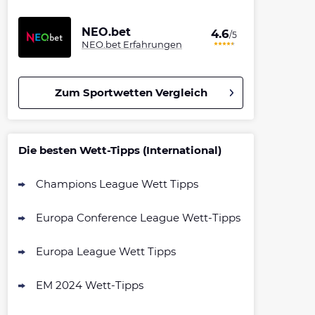
NEO.bet
4.6
/5
NEO.bet Erfahrungen
Zum Sportwetten Vergleich
Betano Bonus
4.8
/5
100% bis zu 80€
Die besten Wett-Tipps (International)
AGB gelten
Champions League Wett Tipps
Interwetten Bonus
100% bis 100€
4.7
/5
Europa Conference League Wett-Tipps
Neukundenbonus
AGB gelten
Europa League Wett Tipps
Bwin Bonus
4.7
/5
100% bis zu 100€
EM 2024 Wett-Tipps
AGB gelten