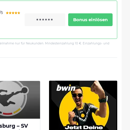
/5
Bonus einlösen
ten. Teilnahme nur für Neukunden. Mindesteinzahlung 10 €. Einzahlungs- und
sburg – SV