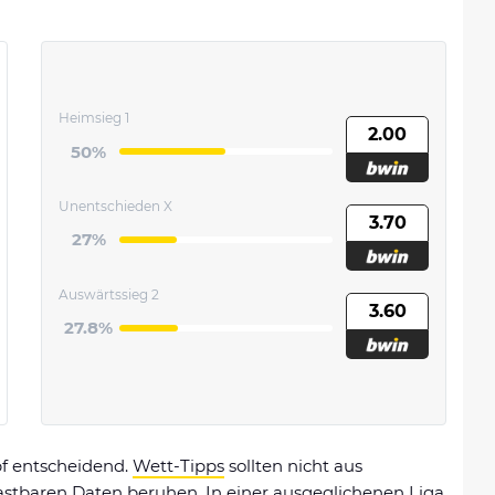
Tipwin Bonus Code
17.
Lapalingo.de Erfahrungen
07.
Swiftspiele Bo
Wettangebot
02.
Bwin Erfahrungen
04
18.
JackpotPiraten Erfahrungen
08.
Merkur Slots B
Zahlungsmethoden
05
19.
Bet365 Slots Erfahrungen
09.
Luna Slots Bon
Heimsieg 1
Neue Wettanbieter mit PayP
2.00
20.
LeoVegas.de Erfahrungen
10.
Löwen Play Bo
50%
Sportwetten Whitelist
Unentschieden X
Sportwetten Blacklist
3.70
27%
Auswärtssieg 2
3.60
27.8%
pf entscheidend.
Wett-Tipps
sollten nicht aus
tbaren Daten beruhen. In einer ausgeglichenen Liga