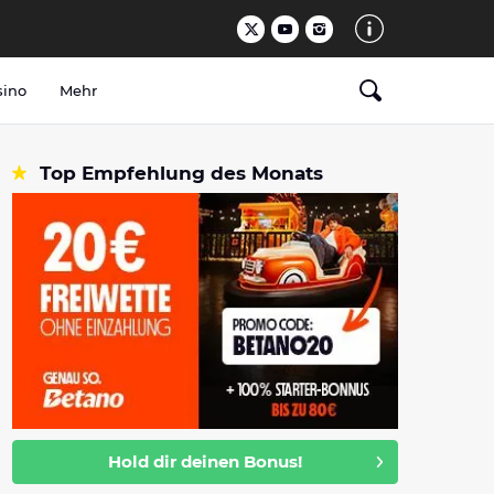
Die wetten.com Redaktion
sino
Mehr
So bewerten wir die Anbieter
wetten.com auf Facebook
 Online Casinos
 Social Casino
Top Empfehlung des Monats
🎁 Wettbonus
wetten.com auf YouTube
Bonus
Neue Online Casinos
Social Casino
Sportwetten Bonus
11.
Bwin Casino Bonus Code
Spielsucht Hilfe & Prävention
Online Casino mit Deutscher Lizenz
Kostenlose Casino Spiele ohne Einzahlung
Wettbonus ohne Einzahlung
nus Code
12.
LuckyLouis Bonus Code
Über Uns
ng
Legale Online Casinos in Deutschland
Social Casino Apps
Gratiswetten ohne Einzahlung
s Code
13.
Wunderino Bonus Code
Kontakt
 Top Social Casinos
Casino mit 1 Euro Einzahlung
Sportwetten Neukundenbonus
 Code
14.
DrückGlück Bonus Code
Schreiber gesucht
Online Casino mit PayPal 1 Euro Einzahlung
Wettgutscheine
.
Jackpot.de Erfahrungen
onus
Verantwortungsvolles Spielen
15.
Knight Slots Bonus Code
Lizenz
PayPal Casinos
Sportwetten Startguthaben
Glücksspiel-Regulierung in
.
Löwen Play Fun Erfahrungen
s Code
16.
Wildz Bonus Code
Hold dir deinen Bonus!
Deutschland
 Online Casino Bonus
Quotenboosts
.
Huuuge Casino Erfahrungen
Lapalingo.de Bonus