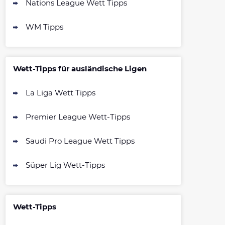
Nations League Wett Tipps
bet-at-home Bonus
WM Tipps
500 % QUOTENBOOST +
4.6
/5
100€ BONUS
AGB gelten
Wett-Tipps für ausländische Ligen
NEO.bet Bonus
4.6
/5
200% bis zu 50€
La Liga Wett Tipps
AGB gelten
Premier League Wett-Tipps
Zum Sportwetten Bonusvergleich
Saudi Pro League Wett Tipps
Süper Lig Wett-Tipps
Wett-Tipps