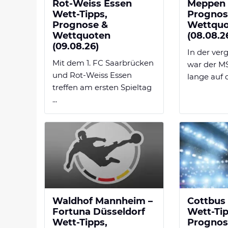
Rot-Weiss Essen
Meppen 
Wett-Tipps,
Prognos
Prognose &
Wettquo
Wettquoten
(08.08.2
(09.08.26)
In der ver
Mit dem 1. FC Saarbrücken
war der M
und Rot-Weiss Essen
lange auf 
treffen am ersten Spieltag
...
Waldhof Mannheim –
Cottbus
Fortuna Düsseldorf
Wett-Tip
Wett-Tipps,
Prognos