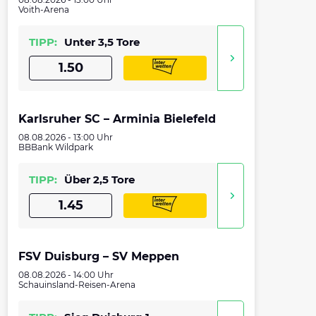
Voith-Arena
TIPP:
Unter 3,5 Tore
1.50
Karlsruher SC – Arminia Bielefeld
08.08.2026 - 13:00 Uhr
BBBank Wildpark
TIPP:
Über 2,5 Tore
1.45
FSV Duisburg – SV Meppen
08.08.2026 - 14:00 Uhr
Schauinsland-Reisen-Arena