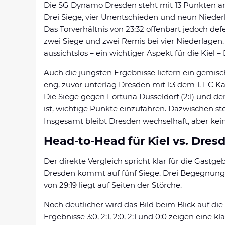
Die SG Dynamo Dresden steht mit 13 Punkten am
Drei Siege, vier Unentschieden und neun Nieder
Das Torverhältnis von 23:32 offenbart jedoch d
zwei Siege und zwei Remis bei vier Niederlagen. M
aussichtslos – ein wichtiger Aspekt für die Kiel 
Auch die jüngsten Ergebnisse liefern ein gemisc
eng, zuvor unterlag Dresden mit 1:3 dem 1. FC Kai
Die Siege gegen Fortuna Düsseldorf (2:1) und de
ist, wichtige Punkte einzufahren. Dazwischen st
Insgesamt bleibt Dresden wechselhaft, aber kei
Head-to-Head für Kiel vs. Dre
Der direkte Vergleich spricht klar für die Gastg
Dresden kommt auf fünf Siege. Drei Begegnung
von 29:19 liegt auf Seiten der Störche.
Noch deutlicher wird das Bild beim Blick auf die 
Ergebnisse 3:0, 2:1, 2:0, 2:1 und 0:0 zeigen eine