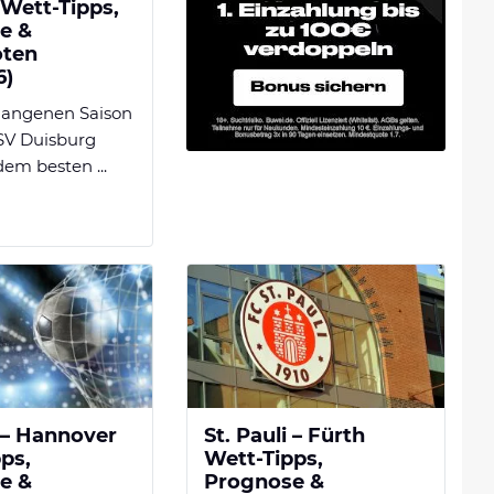
Wett-Tipps,
e &
ten
6)
gangenen Saison
SV Duisburg
dem besten ...
 – Hannover
St. Pauli – Fürth
ps,
Wett-Tipps,
e &
Prognose &