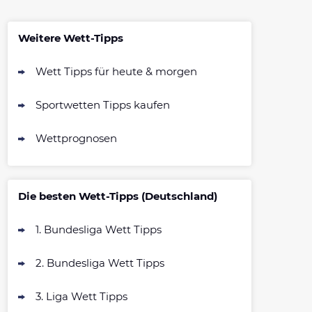
nus Code
17.
Haftungsausschluss
Code
Casino Bonus Vergleich
Sportwetten Deals
.
Merkur24 Erfahrungen
JackpotPiraten Bonus
Datenschutzerklärung
onus Code
18.
Weitere Wett-Tipps
Code
Online Casino Freispiele
Affiliate Disclaimer
.
GameTwist Erfahrungen
us Code
19.
Bet365 Slots Bonus Code
Wett Tipps für heute & morgen
al
Online Casino Bonus ohne Einzahlung
nus Code
20.
LeoVegas.de Bonus Code
Sportwetten Tipps kaufen
50 Freispiele ohne Einzahlung
Wettprognosen
Merkur Casino Bonus ohne Einzahlung
Die besten Wett-Tipps (Deutschland)
1. Bundesliga Wett Tipps
2. Bundesliga Wett Tipps
3. Liga Wett Tipps