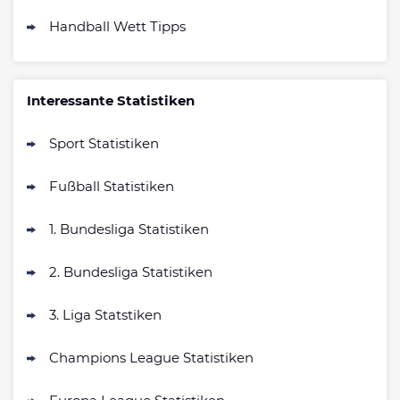
Handball Wett Tipps
Interessante Statistiken
Sport Statistiken
Fußball Statistiken
1. Bundesliga Statistiken
2. Bundesliga Statistiken
3. Liga Statstiken
Champions League Statistiken