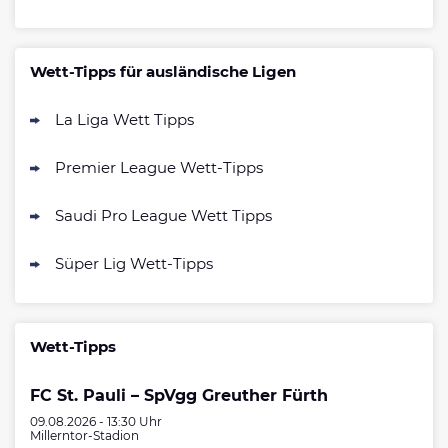
BONUS
AGB gelten
NEO.bet Bonus
Wett-Tipps für ausländische Ligen
4.6
/5
200% bis zu 50€
AGB gelten
La Liga Wett Tipps
Zum Sportwetten Bonusvergleich
Premier League Wett-Tipps
Saudi Pro League Wett Tipps
Süper Lig Wett-Tipps
Wett-Tipps
FC St. Pauli – SpVgg Greuther Fürth
09.08.2026 - 13:30 Uhr
Millerntor-Stadion