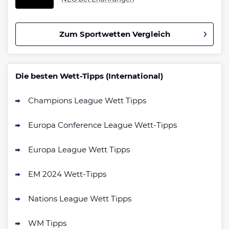
Zum Sportwetten Vergleich
Betano Bonus
4.8
/5
100% bis zu 80€
Die besten Wett-Tipps (International)
AGB gelten
Champions League Wett Tipps
Interwetten Bonus
4.7
/5
100% bis 100€ Neukundenbonus
Europa Conference League Wett-Tipps
AGB gelten
Bwin Bonus
Europa League Wett Tipps
4.7
/5
100% bis zu 100€
AGB gelten
EM 2024 Wett-Tipps
Nations League Wett Tipps
bet-at-home Bonus
500 % QUOTENBOOST + 100€
WM Tipps
4.6
/5