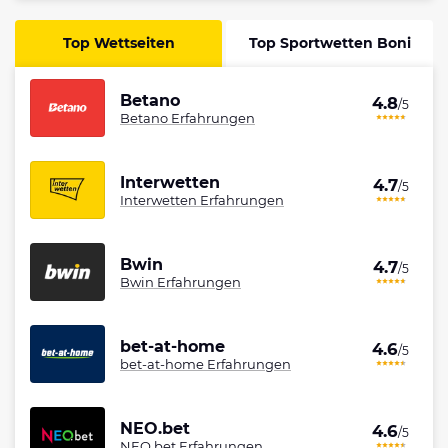
Top Wettseiten
Top Sportwetten Boni
Betano
4.8
/5
Betano Erfahrungen
Interwetten
4.7
/5
Interwetten Erfahrungen
Bwin
4.7
/5
Bwin Erfahrungen
bet-at-home
4.6
/5
bet-at-home Erfahrungen
NEO.bet
4.6
/5
NEO.bet Erfahrungen