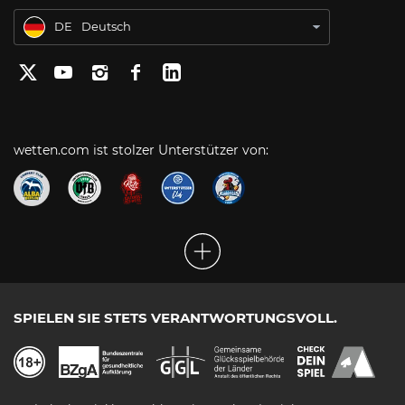
BR
Apostas Online no Brasil
DE
Deutsch
wetten.com ist stolzer Unterstützer von:
SPIELEN SIE STETS VERANTWORTUNGSVOLL.