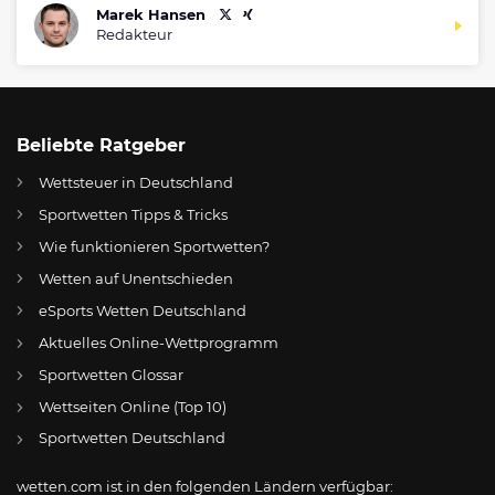
Marek Hansen
Redakteur
Beliebte Ratgeber
Wettsteuer in Deutschland
Sportwetten Tipps & Tricks
Wie funktionieren Sportwetten?
Wetten auf Unentschieden
eSports Wetten Deutschland
DE
Leverkusen – Leipzig Wett-Tipps, Prognose & Wettquoten
Aktuelles Online-Wettprogramm
AT
Online Wetten Österreich
Sportwetten Glossar
Wettseiten Online (Top 10)
CH
Online Glücksspiel Schweiz
Sportwetten Deutschland
US
Best Online Gambling Sites US
wetten.com ist in den folgenden Ländern verfügbar: