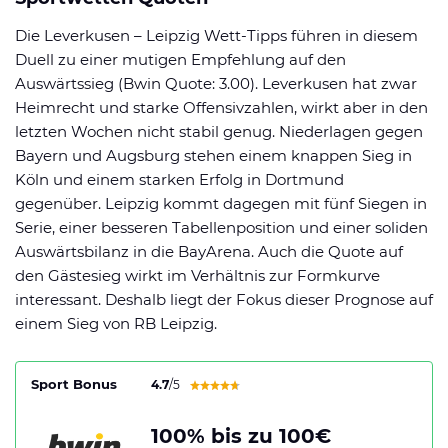
Die Leverkusen – Leipzig Wett-Tipps führen in diesem
Duell zu einer mutigen Empfehlung auf den
Auswärtssieg (Bwin Quote: 3.00). Leverkusen hat zwar
Heimrecht und starke Offensivzahlen, wirkt aber in den
letzten Wochen nicht stabil genug. Niederlagen gegen
Bayern und Augsburg stehen einem knappen Sieg in
Köln und einem starken Erfolg in Dortmund
gegenüber. Leipzig kommt dagegen mit fünf Siegen in
Serie, einer besseren Tabellenposition und einer soliden
Auswärtsbilanz in die BayArena. Auch die Quote auf
den Gästesieg wirkt im Verhältnis zur Formkurve
interessant. Deshalb liegt der Fokus dieser Prognose auf
einem Sieg von RB Leipzig.
Sport Bonus
4.7
/5
100% bis zu 100€