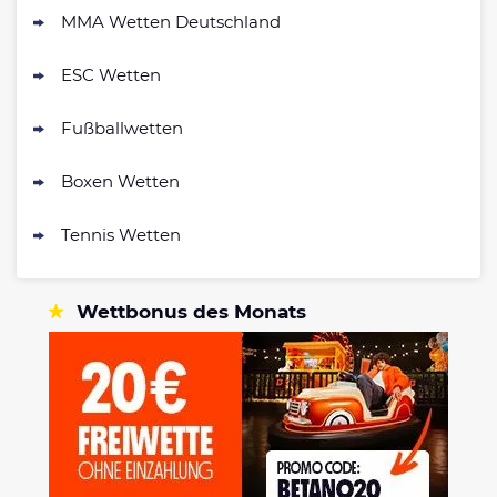
MMA Wetten Deutschland
ESC Wetten
Fußballwetten
Boxen Wetten
Tennis Wetten
Wettbonus des Monats