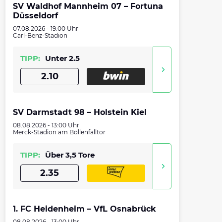
SV Waldhof Mannheim 07 – Fortuna
Düsseldorf
07.08.2026 - 19:00 Uhr
Carl-Benz-Stadion
TIPP:
Unter 2.5
2.10
SV Darmstadt 98 – Holstein Kiel
08.08.2026 - 13:00 Uhr
Merck-Stadion am Böllenfalltor
TIPP:
Über 3,5 Tore
2.35
1. FC Heidenheim – VfL Osnabrück
08.08.2026 - 13:00 Uhr