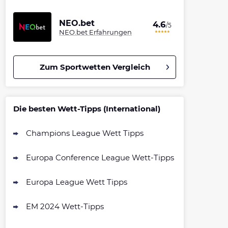
NEO.bet
4.6
/5
NEO.bet Erfahrungen
Zum Sportwetten Vergleich
Betano Bonus
4.8
/5
100% bis zu 80€
Die besten Wett-Tipps (International)
AGB gelten
Champions League Wett Tipps
Interwetten Bonus
100% bis 100€
4.7
/5
Europa Conference League Wett-Tipps
Neukundenbonus
AGB gelten
Europa League Wett Tipps
Bwin Bonus
4.7
/5
100% bis zu 100€
EM 2024 Wett-Tipps
AGB gelten