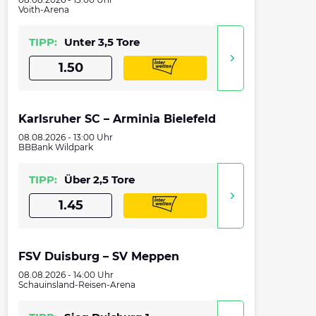
Voith-Arena
TIPP:
Unter 3,5 Tore
1.50
Karlsruher SC – Arminia Bielefeld
08.08.2026 - 13:00 Uhr
BBBank Wildpark
TIPP:
Über 2,5 Tore
1.45
FSV Duisburg – SV Meppen
08.08.2026 - 14:00 Uhr
Schauinsland-Reisen-Arena