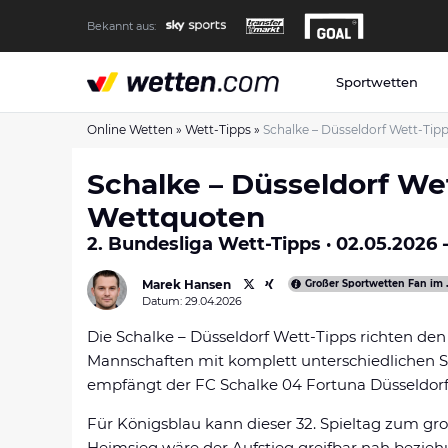
Bekannt aus:
Sportwetten
Online Wetten
»
Wett-Tipps
»
Schalke – Düsseldorf Wett-Tip
🏆 Top 10 Wettanbieter
⚽️ Top Wettanbieter Boni
🏆 Top 10 Casinos
🔢 Lotto
🏆 Top 
Schalke – Düsseldorf We
Lotto
01.
01.
01.
Betano Erfahrungen
Betano Bonus Code
Betano Casino Erfahrungen
09.
11.
Wettquoten
Interwetten
Sofortlotterie
2. Bundesliga Wett-Tipps · 02.05.2026 -
02.
02.
02.
Interwetten Bonus Code
Interwetten Erfahrungen
10.
12.
Erfahrungen
Lotto 6 aus 49 online spielen
03.
03.
03.
Marek Hansen
Bwin Erfahrungen
Bwin Bonus Code
SlotMagie Erfahrungen
11.
13.
Großer Spor
Datum: 29.04.2026
Keno
bet-at-home
bet-at-home Bonus
Loading ...
04.
04.
04.
Novoline Erfahrungen
12.
14.
Erfahrungen
Code
Die Schalke – Düsseldorf Wett-Tipps richten den 
Mannschaften mit komplett unterschiedlichen S
🏆 Top Lotto Anbieter
05.
05.
05.
NEO.bet Erfahrungen
NEO.bet Bonus Code
bet-at-home Erfahrungen
13.
15.
empfängt der FC Schalke 04 Fortuna Düsseldorf i
01.
Postcode Lotterie Erfahrungen
06.
06.
06.
Winamax Erfahrungen
Winamax Bonus Code
Jokerstar Erfahrungen
14.
Für Königsblau kann dieser 32. Spieltag zum g
02.
Lottobay Erfahrungen
AdmiralBet
Heimsieg wäre der Aufstieg greifbar nah beziehu