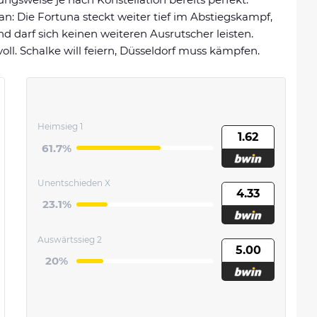
Tipwin Bonus Code
17.
Lapalingo.de Erfahrungen
07.
Swiftspiele Bo
an: Die Fortuna steckt weiter tief im Abstiegskampf,
Wettangebot
02.
Bwin Erfahrungen
04
 darf sich keinen weiteren Ausrutscher leisten.
18.
JackpotPiraten Erfahrungen
08.
Merkur Slots B
ll. Schalke will feiern, Düsseldorf muss kämpfen.
Zahlungsmethoden
05
19.
Bet365 Slots Erfahrungen
09.
Luna Slots Bon
Neue Wettanbieter mit PayP
20.
LeoVegas.de Erfahrungen
10.
Löwen Play Bo
Sportwetten Whitelist
Heimsieg 1
1.62
Sportwetten Blacklist
61.7%
Unentschieden X
4.33
23.1%
Auswärtssieg 2
5.00
20%