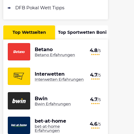
DFB Pokal Wett Tipps
Top Wettseiten
Top Sportwetten Boni
Betano
4.8
/5
Betano Erfahrungen
Interwetten
4.7
/5
Interwetten Erfahrungen
Bwin
4.7
/5
Bwin Erfahrungen
bet-at-home
4.6
/5
bet-at-home
Erfahrungen