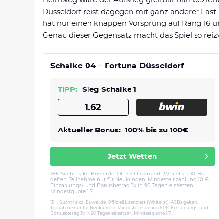
07.
07.
07.
AdmiralBet Bonus Code
Swiftspiele Erfahrungen
15.
Erfahrungen
Düsseldorf reist dagegen mit ganz anderer Last 
03.
Lotto.de Erfahrungen
hat nur einen knappen Vorsprung auf Rang 16 und
08.
08.
08.
Bet365 Erfahrungen
Bet365 Bonus Code
Merkur Slots Erfahrungen
Genau dieser Gegensatz macht das Spiel so reizvo
09.
09.
Betway Erfahrungen
Luna Slots Erfahrungen
Sportwetten.de
10.
10.
Löwen Play Erfahrungen
Schalke 04 – Fortuna Düsseldorf
Erfahrungen
TIPP:
Sieg Schalke 1
1.62
Aktueller Bonus:
100% bis zu 100€
Jetzt Wetten
18+. Suchtrisiko. Buwei.de. Offiziell Lizenziert (Whitelist). AGBs
gelten. Teilnahme nur für Neukunden. Mindesteinzahlung 10 €.
Einzahlungs- und Bonusbetrag 3x in 90 Tagen einsetzen.
Mindestquote 1.7.
18+. Suchtrisiko. Buwei.de. Offiziell Lizenziert (Whitelist). AGBs gelten.
Teilnahme nur für Neukunden. Mindesteinzahlung 10 €. Einzahlungs- und
Bonusbetrag 3x in 90 Tagen einsetzen. Mindestquote 1.7.