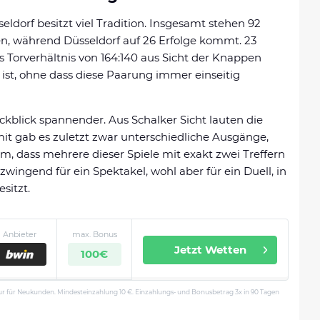
ldorf besitzt viel Tradition. Insgesamt stehen 92
egen, während Düsseldorf auf 26 Erfolge kommt. 23
orverhältnis von 164:140 aus Sicht der Knappen
il ist, ohne dass diese Paarung immer einseitig
ckblick spannender. Aus Schalker Sicht lauten die
. Damit gab es zuletzt zwar unterschiedliche Ausgänge,
em, dass mehrere dieser Spiele mit exakt zwei Treffern
 zwingend für ein Spektakel, wohl aber für ein Duell, in
sitzt.
Anbieter
max. Bonus
Jetzt Wetten
100€
me nur für Neukunden. Mindesteinzahlung 10 €. Einzahlungs- und Bonusbetrag 3x in 90 Tagen