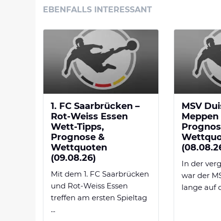
EBENFALLS INTERESSANT
1. FC Saarbrücken –
MSV Dui
Rot-Weiss Essen
Meppen 
Wett-Tipps,
Prognos
Prognose &
Wettquo
Wettquoten
(08.08.2
(09.08.26)
In der ver
Mit dem 1. FC Saarbrücken
war der M
und Rot-Weiss Essen
lange auf 
treffen am ersten Spieltag
...