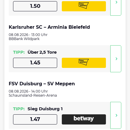
1.50
Karlsruher SC – Arminia Bielefeld
08.08.2026 - 13:00 Uhr
BBBank Wildpark
TIPP:
Über 2,5 Tore
1.45
FSV Duisburg – SV Meppen
08.08.2026 - 14:00 Uhr
Schauinsland-Reisen-Arena
TIPP:
Sieg Duisburg 1
1.47