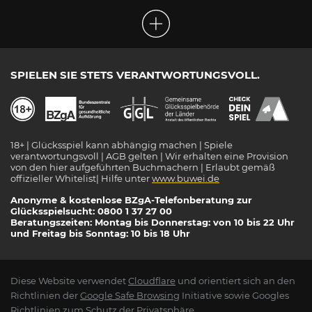
SPIELEN SIE STETS VERANTWORTUNGSVOLL.
18+ | Glücksspiel kann abhängig machen | Spiele
verantwortungsvoll | AGB gelten | Wir erhalten eine Provision
von den hier aufgeführten Buchmachern | Erlaubt gemäß
offizieller Whitelist| Hilfe unter
www.buwei.de
Anonyme & kostenlose BZgA-Telefonberatung zur
Glücksspielsucht: 0800 1 37 27 00
Beratungszeiten: Montag bis Donnerstag: von 10 bis 22 Uhr
und Freitag bis Sonntag: 10 bis 18 Uhr
Diese Website verwendet
Cloudflare
und orientiert sich an den
Richtlinien der
Google Safe Browsing
Initiative sowie Googles
Richtlinien zum Schutz der Privatsphäre
.