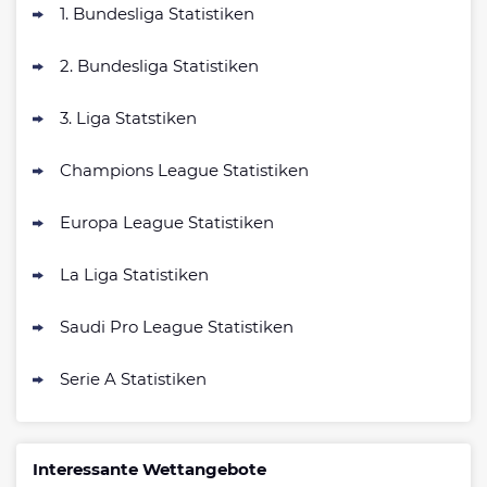
1. Bundesliga Statistiken
2. Bundesliga Statistiken
3. Liga Statstiken
Champions League Statistiken
Europa League Statistiken
La Liga Statistiken
Saudi Pro League Statistiken
Serie A Statistiken
Interessante Wettangebote