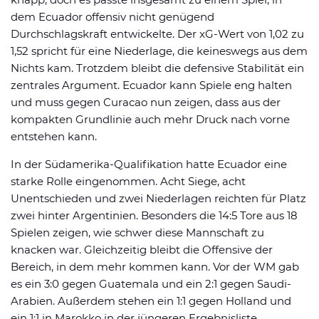
dem Ecuador offensiv nicht genügend
Durchschlagskraft entwickelte. Der xG-Wert von 1,02 zu
1,52 spricht für eine Niederlage, die keineswegs aus dem
Nichts kam. Trotzdem bleibt die defensive Stabilität ein
zentrales Argument. Ecuador kann Spiele eng halten
und muss gegen Curacao nun zeigen, dass aus der
kompakten Grundlinie auch mehr Druck nach vorne
entstehen kann.
In der Südamerika-Qualifikation hatte Ecuador eine
starke Rolle eingenommen. Acht Siege, acht
Unentschieden und zwei Niederlagen reichten für Platz
zwei hinter Argentinien. Besonders die 14:5 Tore aus 18
Spielen zeigen, wie schwer diese Mannschaft zu
knacken war. Gleichzeitig bleibt die Offensive der
Bereich, in dem mehr kommen kann. Vor der WM gab
es ein 3:0 gegen Guatemala und ein 2:1 gegen Saudi-
Arabien. Außerdem stehen ein 1:1 gegen Holland und
ein 1:1 in Marokko in der jüngeren Ergebnisliste.