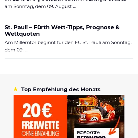
am Sonntag, dem 09. August ...
St. Pauli – Fürth Wett-Tipps, Prognose &
Wettquoten
Am Millerntor beginnt für den FC St. Pauli am Sonntag,
dem 09. ...
Top Empfehlung des Monats