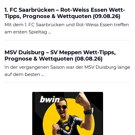
1. FC Saarbrücken – Rot-Weiss Essen Wett-
Tipps, Prognose & Wettquoten (09.08.26)
Mit dem 1. FC Saarbrücken und Rot-Weiss Essen treffen
am ersten Spieltag ...
MSV Duisburg – SV Meppen Wett-Tipps,
Prognose & Wettquoten (08.08.26)
In der vergangenen Saison war der MSV Duisburg lange
auf dem besten ...