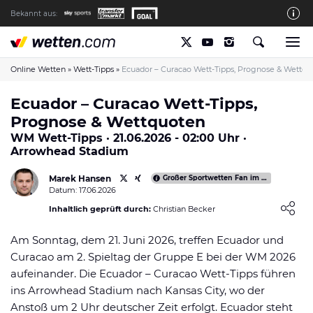
Bekannt aus:
Die wetten.com Redaktion
So bewerten wir die Anbieter
Online Wetten
»
Wett-Tipps
»
Ecuador – Curacao Wett-Tipps, Prognose & Wettqu
wetten.com auf Facebook
Ecuador – Curacao Wett-Tipps,
Prognose & Wettquoten
wetten.com auf YouTube
WM Wett-Tipps · 21.06.2026 - 02:00 Uhr ·
Spielsucht Hilfe & Prävention
Arrowhead Stadium
Über Uns
Marek Hansen
Großer Sportwetten Fan im gesamten DACH Raum
Datum: 17.06.2026
Kontakt
Loading ...
Inhaltlich geprüft durch:
Christian Becker
Schreiber gesucht
Am Sonntag, dem 21. Juni 2026, treffen Ecuador und
Verantwortungsvolles Spielen
Curacao am 2. Spieltag der Gruppe E bei der WM 2026
Glücksspiel-Regulierung in Deutschland
aufeinander. Die Ecuador – Curacao Wett-Tipps führen
ins Arrowhead Stadium nach Kansas City, wo der
Haftungsausschluss
Anstoß um 2 Uhr deutscher Zeit erfolgt. Ecuador steht