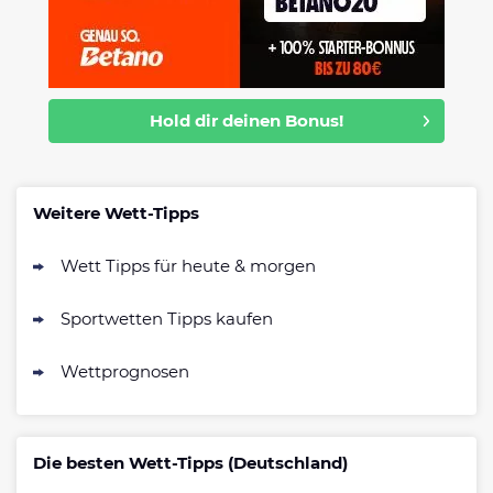
Hold dir deinen Bonus!
Weitere Wett-Tipps
Wett Tipps für heute & morgen
Sportwetten Tipps kaufen
Wettprognosen
Die besten Wett-Tipps (Deutschland)