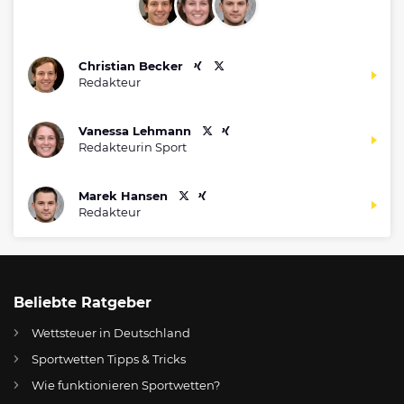
Christian Becker
Redakteur
Vanessa Lehmann
Redakteurin Sport
Marek Hansen
Redakteur
Beliebte Ratgeber
Wettsteuer in Deutschland
Sportwetten Tipps & Tricks
Wie funktionieren Sportwetten?