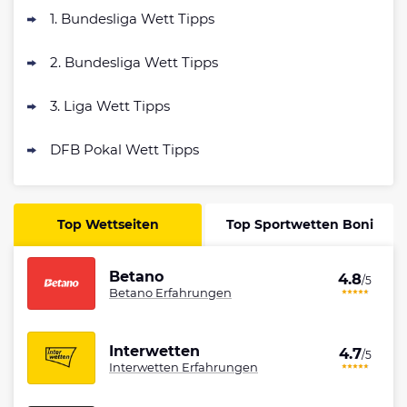
1. Bundesliga Wett Tipps
2. Bundesliga Wett Tipps
3. Liga Wett Tipps
DFB Pokal Wett Tipps
Top Wettseiten
Top Sportwetten Boni
Betano
4.8
/5
Betano Erfahrungen
Interwetten
4.7
/5
Interwetten Erfahrungen