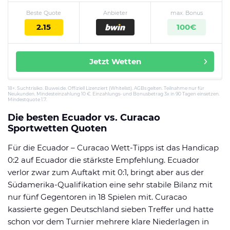
Beste Quote
Anbieter
max. Bonus
2.15
100€
Jetzt Wetten
18+. Suchtrisiko. Buwei.de. Offiziell Lizenziert (Whitelist). AGBs gelten. Teilnahme nur für
Neukunden. Mindesteinzahlung 10 €. Einzahlungs- und Bonusbetrag 3x in 90 Tagen einsetzen.
Mindestquote 1.7.
Die besten Ecuador vs. Curacao
Sportwetten Quoten
Für die Ecuador – Curacao Wett-Tipps ist das Handicap
0:2 auf Ecuador die stärkste Empfehlung. Ecuador
verlor zwar zum Auftakt mit 0:1, bringt aber aus der
Südamerika-Qualifikation eine sehr stabile Bilanz mit
nur fünf Gegentoren in 18 Spielen mit. Curacao
kassierte gegen Deutschland sieben Treffer und hatte
schon vor dem Turnier mehrere klare Niederlagen in