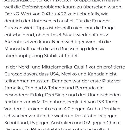
weil die Defensivprobleme kaum zu übersehen waren.
Der xG-Wert von 0,41 zu 4,22 zeigt ebenfalls, wie
deutlich der Unterschied ausfiel. Für die Ecuador –
Curacao Wett-Tipps ist deshalb nicht nur die Frage
entscheidend, ob der Insel-Staat wieder offensiv
Akzente setzen kann. Noch wichtiger wird, ob die
Mannschaft nach diesem Rückschlag defensiv
überhaupt genug Stabilität findet.
In der Nord- und Mittelamerika-Qualifikation profitierte
Curacao davon, dass USA, Mexiko und Kanada nicht
teilnehmen mussten. Dennoch war der erste Platz vor
Jamaika, Trinidad & Tobago und Bermuda ein
besonderer Erfolg. Drei Siege und drei Unentschieden
reichten zur WM-Teilnahme, begleitet von 13:3 Toren.
Vor dem Turnier gab es ein 4:0 gegen Aruba. Deutlich
schwächer wirkten die weiteren Resultate: 1:4 gegen
Schottland, 1:5 gegen Australien und 0:2 gegen China.
Die jüngere Bilanz bleibt damit sehr wechselhaft.