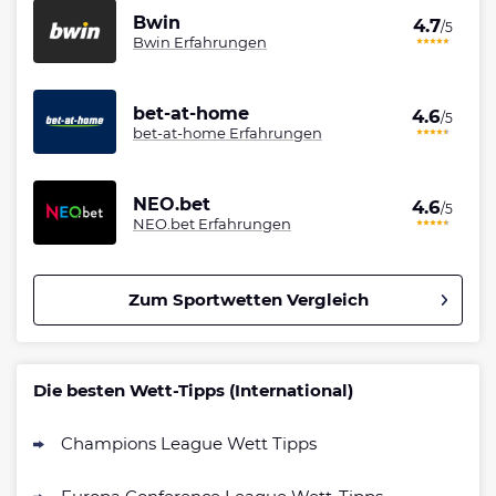
Bwin
4.7
/5
Bwin Erfahrungen
bet-at-home
4.6
/5
bet-at-home Erfahrungen
NEO.bet
4.6
/5
NEO.bet Erfahrungen
Zum Sportwetten Vergleich
Betano Bonus
4.8
/5
100% bis zu 80€
Die besten Wett-Tipps (International)
AGB gelten
Champions League Wett Tipps
Interwetten Bonus
4.7
/5
100% bis 100€ Neukundenbonus