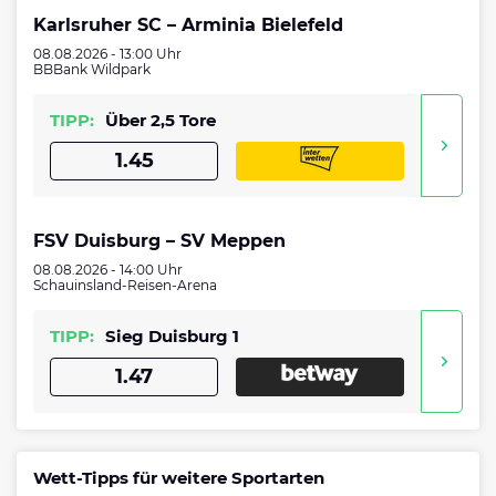
Karlsruher SC – Arminia Bielefeld
08.08.2026 - 13:00 Uhr
BBBank Wildpark
TIPP:
Über 2,5 Tore
1.45
FSV Duisburg – SV Meppen
08.08.2026 - 14:00 Uhr
Schauinsland-Reisen-Arena
TIPP:
Sieg Duisburg 1
1.47
Wett-Tipps für weitere Sportarten