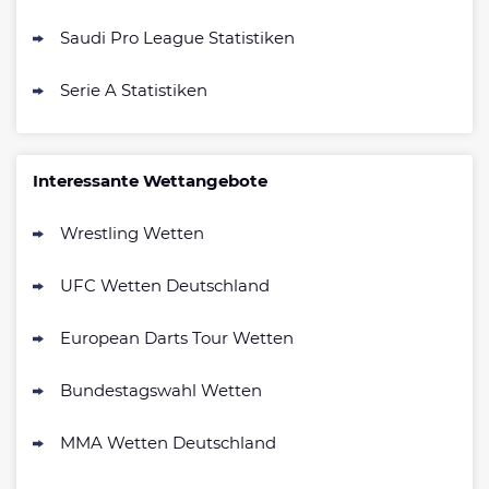
Saudi Pro League Statistiken
Serie A Statistiken
Interessante Wettangebote
Wrestling Wetten
UFC Wetten Deutschland
European Darts Tour Wetten
Bundestagswahl Wetten
MMA Wetten Deutschland