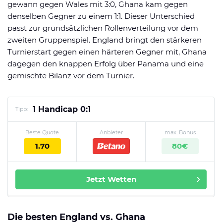
gewann gegen Wales mit 3:0, Ghana kam gegen
denselben Gegner zu einem 1:1. Dieser Unterschied
passt zur grundsätzlichen Rollenverteilung vor dem
zweiten Gruppenspiel. England bringt den stärkeren
Turnierstart gegen einen härteren Gegner mit, Ghana
dagegen den knappen Erfolg über Panama und eine
gemischte Bilanz vor dem Turnier.
1 Handicap 0:1
Tipp:
Beste Quote
Anbieter
max. Bonus
1.70
80€
Jetzt Wetten
Die besten England vs. Ghana