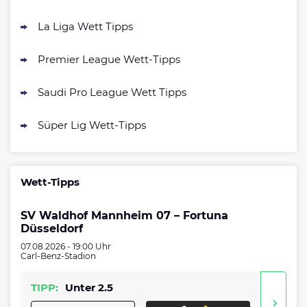
4.6
/5
200% bis zu 50€
AGB gelten
La Liga Wett Tipps
Zum Sportwetten Bonusvergleich
Premier League Wett-Tipps
Saudi Pro League Wett Tipps
Süper Lig Wett-Tipps
Wett-Tipps
SV Waldhof Mannheim 07 – Fortuna
Düsseldorf
07.08.2026 - 19:00 Uhr
Carl-Benz-Stadion
TIPP:
Unter 2.5