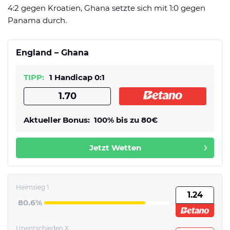
Datenschutzerklärung
Shop
News
Deals
4:2 gegen Kroatien, Ghana setzte sich mit 1:0 gegen
Panama durch.
Affiliate Disclaimer
Forum
England – Ghana
TIPP:
1 Handicap 0:1
1.70
Aktueller Bonus:
100% bis zu 80€
Jetzt Wetten
Heimsieg 1
1.24
80.6%
Unentschieden X