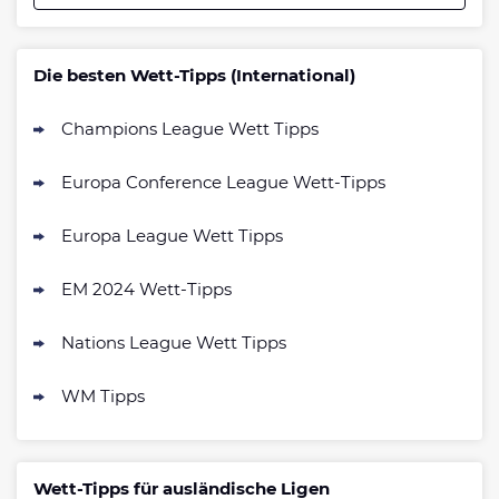
Betano Bonus
4.8
/5
100% bis zu 80€
Die besten Wett-Tipps (International)
AGB gelten
Champions League Wett Tipps
Interwetten Bonus
4.7
/5
100% bis 100€ Neukundenbonus
Europa Conference League Wett-Tipps
AGB gelten
Bwin Bonus
Europa League Wett Tipps
4.7
/5
100% bis zu 100€
AGB gelten
EM 2024 Wett-Tipps
Nations League Wett Tipps
bet-at-home Bonus
500 % QUOTENBOOST + 100€
WM Tipps
4.6
/5
BONUS
AGB gelten
NEO.bet Bonus
Wett-Tipps für ausländische Ligen