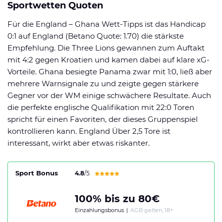
Sportwetten Quoten
Für die England – Ghana Wett-Tipps ist das Handicap
0:1 auf England (Betano Quote: 1.70) die stärkste
Empfehlung. Die Three Lions gewannen zum Auftakt
mit 4:2 gegen Kroatien und kamen dabei auf klare xG-
Vorteile. Ghana besiegte Panama zwar mit 1:0, ließ aber
mehrere Warnsignale zu und zeigte gegen stärkere
Gegner vor der WM einige schwächere Resultate. Auch
die perfekte englische Qualifikation mit 22:0 Toren
spricht für einen Favoriten, der dieses Gruppenspiel
kontrollieren kann. England Über 2,5 Tore ist
interessant, wirkt aber etwas riskanter.
Sport Bonus
4.8
/5
100% bis zu 80€
Einzahlungsbonus
|
AGB gelten, 18+