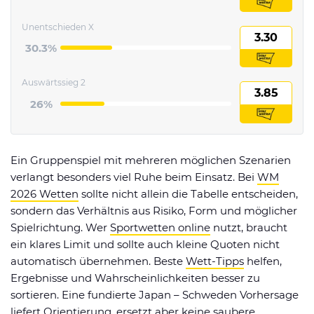
Unentschieden X
3.30
30.3%
Auswärtssieg 2
3.85
26%
Ein Gruppenspiel mit mehreren möglichen Szenarien
verlangt besonders viel Ruhe beim Einsatz. Bei
WM
2026 Wetten
sollte nicht allein die Tabelle entscheiden,
sondern das Verhältnis aus Risiko, Form und möglicher
Spielrichtung. Wer
Sportwetten online
nutzt, braucht
ein klares Limit und sollte auch kleine Quoten nicht
automatisch übernehmen. Beste
Wett-Tipps
helfen,
Ergebnisse und Wahrscheinlichkeiten besser zu
sortieren. Eine fundierte Japan – Schweden Vorhersage
liefert Orientierung, ersetzt aber keine saubere