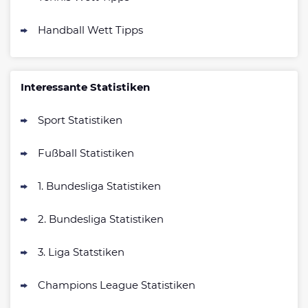
Handball Wett Tipps
Interessante Statistiken
Sport Statistiken
Fußball Statistiken
1. Bundesliga Statistiken
2. Bundesliga Statistiken
3. Liga Statstiken
Champions League Statistiken