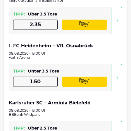
Merck-Stadion am Böllenfalltor
TIPP:
Über 3,5 Tore
2.35
1. FC Heidenheim – VfL Osnabrück
08.08.2026 - 13:00 Uhr
Voith-Arena
TIPP:
Unter 3,5 Tore
1.50
Karlsruher SC – Arminia Bielefeld
08.08.2026 - 13:00 Uhr
BBBank Wildpark
TIPP:
Über 2,5 Tore