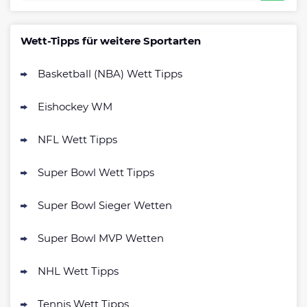
Wett-Tipps für weitere Sportarten
Basketball (NBA) Wett Tipps
Eishockey WM
NFL Wett Tipps
Super Bowl Wett Tipps
Super Bowl Sieger Wetten
Super Bowl MVP Wetten
NHL Wett Tipps
Tennis Wett Tipps