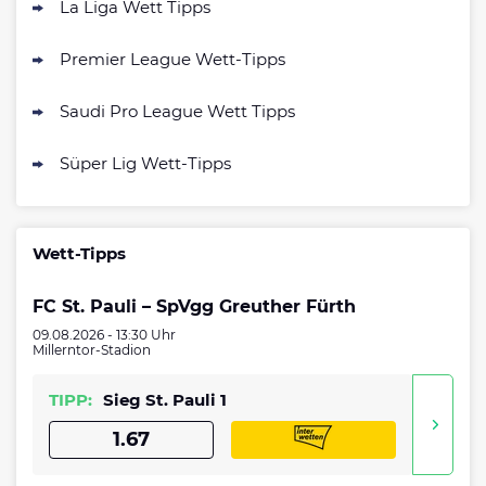
La Liga Wett Tipps
Zum Sportwetten Bonusvergleich
Premier League Wett-Tipps
Saudi Pro League Wett Tipps
Süper Lig Wett-Tipps
Wett-Tipps
FC St. Pauli – SpVgg Greuther Fürth
09.08.2026 - 13:30 Uhr
Millerntor-Stadion
TIPP:
Sieg St. Pauli 1
1.67