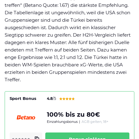
treffen“ (Betano Quote: 1.67) die stärkste Empfehlung.
Die Tabellenlage ist ungewöhnlich, weil die USA schon
Gruppensieger sind und die Türkei bereits
ausgeschieden ist. Dadurch wirkt ein klassischer
Siegtipp schwerer zu greifen. Der H2H-Vergleich liefert
dagegen ein klares Muster: Alle fünf bisherigen Duelle
endeten mit Treffern auf beiden Seiten. Dazu kamen
enge Ergebnisse wie 1:1, 2:1 und 1:2. Die Türkei hatte in
beiden WM-Spielen brauchbare xG-Werte, die USA
erzielten in beiden Gruppenspielen mindestens zwei
Treffer.
Sport Bonus
4.8
/5
100% bis zu 80€
Einzahlungsbonus
|
AGB gelten, 18+