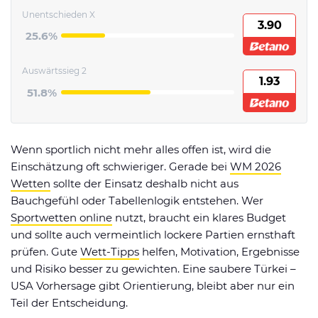
Unentschieden X
3.90
25.6%
Auswärtssieg 2
1.93
51.8%
Wenn sportlich nicht mehr alles offen ist, wird die
Einschätzung oft schwieriger. Gerade bei
WM 2026
Wetten
sollte der Einsatz deshalb nicht aus
Bauchgefühl oder Tabellenlogik entstehen. Wer
Sportwetten online
nutzt, braucht ein klares Budget
und sollte auch vermeintlich lockere Partien ernsthaft
prüfen. Gute
Wett-Tipps
helfen, Motivation, Ergebnisse
und Risiko besser zu gewichten. Eine saubere Türkei –
USA Vorhersage gibt Orientierung, bleibt aber nur ein
Teil der Entscheidung.