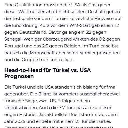
Eine Qualifikation mussten die USA als Gastgeber
dieser Weltmeisterschaft nicht spielen. Deshalb geben
die Testspiele vor dem Turnier zusätzliche Hinweise auf
die Einordnung. Kurz vor dem WM-Start gab es ein 1:2
gegen Deutschland. Davor gelang ein 3:2 gegen
Senegal. Weniger überzeugend wirkten das 0:2 gegen
Portugal und das 2:5 gegen Belgien. Im Turnier selbst
hat sich die Mannschaft aber sofort stabiler präsentiert
und die Gruppe früh kontrolliert.
Head-to-Head für Türkei vs. USA
Prognosen
Die Türkei und die USA standen sich bislang fünfmal
gegenüber. Die Bilanz ist komplett ausgeglichen: zwei
türkische Siege, zwei US-Erfolge und ein
Unentschieden. Auch die 7:7 Tore passen zu dieser
engen Historie. Das aktuellste Duell stammt aus dem
Jahr 2025 und endete mit einem 2:1 für die Türkei.