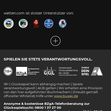
wetten.com ist stolzer Unterstützer von:
SPIELEN SIE STETS VERANTWORTUNGSVOLL.
18+ | Glücksspiel kann abhängig machen | Spiele
verantwortungsvoll | AGB gelten | Wir erhalten eine Provision
von den hier aufgeführten Buchmachern | Erlaubt gemäß
offizieller Whitelist| Hilfe unter
www.buwei.de
Anonyme & kostenlose BZgA-Telefonberatung zur
Glücksspielsucht: 0800 1 37 27 00