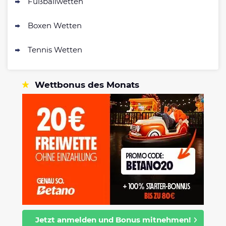
Fußballwetten
Boxen Wetten
Tennis Wetten
Wettbonus des Monats
Jetzt anmelden und Bonus mitnehmen!