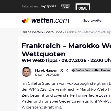
Bekannt aus:
Sportwetten
Online Wetten
»
Wett-Tipps
»
Frankreich – Marokko Wett-Ti
🏆 Top 10 Wettanbieter
⚽️ Top Wettanbieter Boni
🏆 Top 10 Casinos
🔢 Lotto
🏆 Top 
Frankreich – Marokko We
Lotto
01.
01.
01.
Betano Erfahrungen
Betano Bonus Code
Betano Casino Erfahrungen
09.
11.
Wettquoten
Interwetten
Sofortlotterie
WM Wett-Tipps · 09.07.2026 - 22:00 Uhr
02.
02.
02.
Interwetten Bonus Code
Interwetten Erfahrungen
10.
12.
Erfahrungen
Lotto 6 aus 49 online spielen
03.
03.
03.
Marek Hansen
Bwin Erfahrungen
Bwin Bonus Code
SlotMagie Erfahrungen
11.
13.
Großer Spor
Datum: 06.07.2026
Keno
bet-at-home
bet-at-home Bonus
Loading ...
04.
04.
04.
Novoline Erfahrungen
12.
14.
Erfahrungen
Code
Im Gillette Stadium von Foxborough steigt am Do
der WM 2026. Die Frankreich – Marokko Wett-Tip
🏆 Top Lotto Anbieter
05.
05.
05.
NEO.bet Erfahrungen
NEO.bet Bonus Code
bet-at-home Erfahrungen
13.
15.
Zeit beginnt und zwei starke Turnierläufe zus
01.
Postcode Lotterie Erfahrungen
Kader und nur zwei Gegentoren aus fünf WM-Spie
06.
06.
06.
Winamax Erfahrungen
Winamax Bonus Code
Jokerstar Erfahrungen
14.
Widerstandskraft mit.
02.
Lottobay Erfahrungen
AdmiralBet