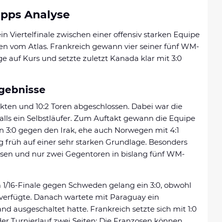
ipps Analyse
n Viertelfinale zwischen einer offensiv starken Equipe
n vom Atlas. Frankreich gewann vier seiner fünf WM-
e auf Kurs und setzte zuletzt Kanada klar mit 3:0
rgebnisse
ten und 10:2 Toren abgeschlossen. Dabei war die
lls ein Selbstläufer. Zum Auftakt gewann die Equipe
in 3:0 gegen den Irak, ehe auch Norwegen mit 4:1
 früh auf einer sehr starken Grundlage. Besonders
issen und nur zwei Gegentoren in bislang fünf WM-
m 1/16-Finale gegen Schweden gelang ein 3:0, obwohl
 verfügte. Danach wartete mit Paraguay ein
 ausgeschaltet hatte. Frankreich setzte sich mit 1:0
 der Turnierlauf zwei Seiten: Die Franzosen können