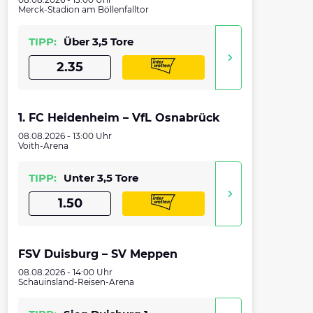
Merck-Stadion am Böllenfalltor
TIPP:
Über 3,5 Tore
2.35
1. FC Heidenheim – VfL Osnabrück
08.08.2026 - 13:00 Uhr
Voith-Arena
TIPP:
Unter 3,5 Tore
1.50
FSV Duisburg – SV Meppen
08.08.2026 - 14:00 Uhr
Schauinsland-Reisen-Arena