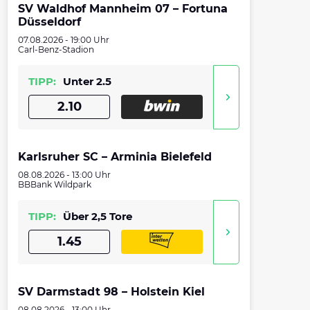
SV Waldhof Mannheim 07 – Fortuna
Düsseldorf
07.08.2026 - 19:00 Uhr
Carl-Benz-Stadion
TIPP:
Unter 2.5
2.10
Karlsruher SC – Arminia Bielefeld
08.08.2026 - 13:00 Uhr
BBBank Wildpark
TIPP:
Über 2,5 Tore
1.45
SV Darmstadt 98 – Holstein Kiel
08.08.2026 - 13:00 Uhr