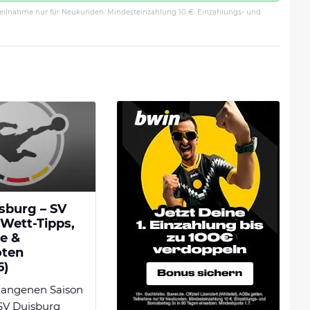
ten. Teilnahme nur für Neukunden. Mindesteinzahlung 10 €. Einzahlungs- und
sburg – SV
Wett-Tipps,
e &
ten
6)
gangenen Saison
SV Duisburg