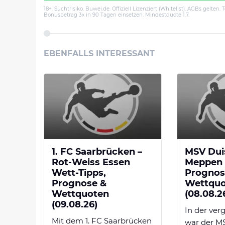
18+. Suchtrisiko. Buwei.de. Offiziell Lizenziert (Whitelist). AGBs gel
Bonusbetrag 3x in 90 Tagen einsetzen. Mindestquote 1.7.
EBENFALLS INTERESSANT
1. FC Saarbrücken –
MSV Dui
Rot-Weiss Essen
Meppen 
Wett-Tipps,
Prognos
Prognose &
Wettquo
Wettquoten
(08.08.2
(09.08.26)
In der ver
Mit dem 1. FC Saarbrücken
war der M