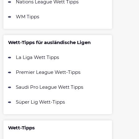
Nations League Wett Tipps
bet-at-home Bonus
WM Tipps
500 % QUOTENBOOST +
4.6
/5
100€ BONUS
AGB gelten
Wett-Tipps für ausländische Ligen
NEO.bet Bonus
4.6
/5
200% bis zu 50€
La Liga Wett Tipps
AGB gelten
Premier League Wett-Tipps
Zum Sportwetten Bonusvergleich
Saudi Pro League Wett Tipps
Süper Lig Wett-Tipps
Wett-Tipps