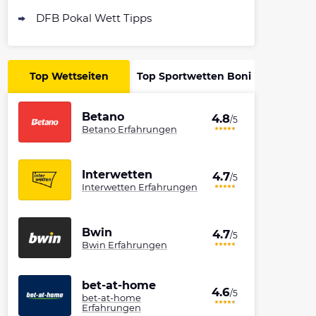
DFB Pokal Wett Tipps
Top Wettseiten
Top Sportwetten Boni
Betano
4.8
/5
Betano Erfahrungen
Interwetten
4.7
/5
Interwetten Erfahrungen
Bwin
4.7
/5
Bwin Erfahrungen
bet-at-home
4.6
/5
bet-at-home
Erfahrungen