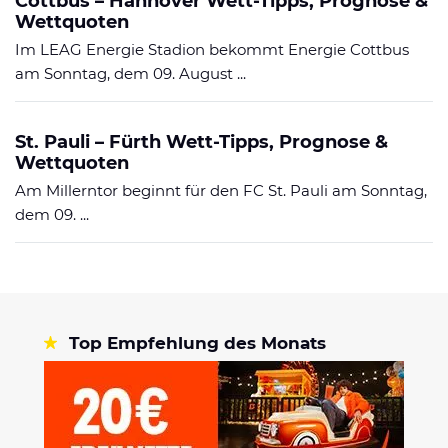
Cottbus – Hannover Wett-Tipps, Prognose &
Wettquoten
Im LEAG Energie Stadion bekommt Energie Cottbus
am Sonntag, dem 09. August ...
St. Pauli – Fürth Wett-Tipps, Prognose &
Wettquoten
Am Millerntor beginnt für den FC St. Pauli am Sonntag,
dem 09. ...
Top Empfehlung des Monats