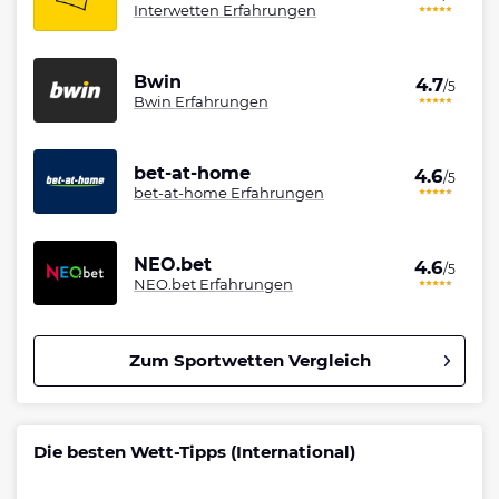
Interwetten Erfahrungen
Bwin
4.7
/5
Bwin Erfahrungen
bet-at-home
4.6
/5
bet-at-home Erfahrungen
NEO.bet
4.6
/5
NEO.bet Erfahrungen
Zum Sportwetten Vergleich
Betano Bonus
4.8
/5
100% bis zu 80€
Die besten Wett-Tipps (International)
AGB gelten