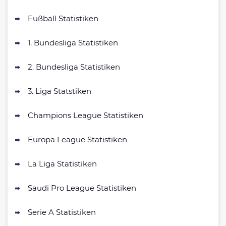
Fußball Statistiken
1. Bundesliga Statistiken
2. Bundesliga Statistiken
3. Liga Statstiken
Champions League Statistiken
Europa League Statistiken
La Liga Statistiken
Saudi Pro League Statistiken
Serie A Statistiken