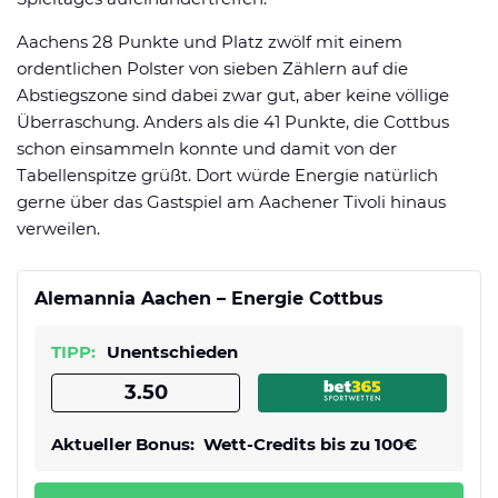
Datenschutzerklärung
Shop
News
Deals
Aachens 28 Punkte und Platz zwölf mit einem
Affiliate Disclaimer
ordentlichen Polster von sieben Zählern auf die
Forum
Abstiegszone sind dabei zwar gut, aber keine völlige
Überraschung. Anders als die 41 Punkte, die Cottbus
schon einsammeln konnte und damit von der
Tabellenspitze grüßt. Dort würde Energie natürlich
gerne über das Gastspiel am Aachener Tivoli hinaus
verweilen.
Alemannia Aachen – Energie Cottbus
TIPP:
Unentschieden
3.50
Aktueller Bonus:
Wett-Credits bis zu 100€