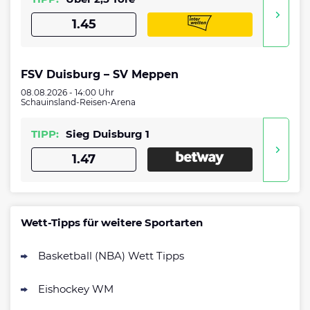
1.45
FSV Duisburg – SV Meppen
08.08.2026 - 14:00 Uhr
Schauinsland-Reisen-Arena
TIPP:
Sieg Duisburg 1
1.47
Wett-Tipps für weitere Sportarten
Basketball (NBA) Wett Tipps
Eishockey WM