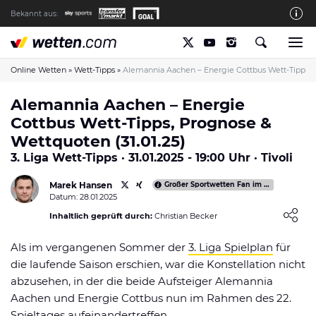
Bekannt aus:
Die wetten.com Redaktion
So bewerten wir die Anbieter
Online Wetten
»
Wett-Tipps
»
Alemannia Aachen – Energie Cottbus Wett-Tipps, P
wetten.com auf Facebook
Alemannia Aachen – Energie
Cottbus Wett-Tipps, Prognose &
wetten.com auf YouTube
Wettquoten (31.01.25)
Spielsucht Hilfe & Prävention
3. Liga Wett-Tipps · 31.01.2025 - 19:00 Uhr · Tivoli
Über Uns
Marek Hansen
Großer Sportwetten Fan im gesamten DACH Raum
Datum: 28.01.2025
Kontakt
Loading ...
Inhaltlich geprüft durch:
Christian Becker
Schreiber gesucht
Als im vergangenen Sommer der
3. Liga Spielplan
für
Verantwortungsvolles Spielen
die laufende Saison erschien, war die Konstellation nicht
Glücksspiel-Regulierung in Deutschland
abzusehen, in der die beide Aufsteiger Alemannia
Aachen und Energie Cottbus nun im Rahmen des 22.
Haftungsausschluss
Spieltages aufeinandertreffen.