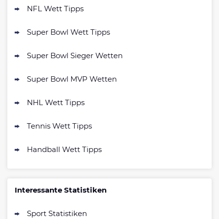
NFL Wett Tipps
Super Bowl Wett Tipps
Super Bowl Sieger Wetten
Super Bowl MVP Wetten
NHL Wett Tipps
Tennis Wett Tipps
Handball Wett Tipps
Interessante Statistiken
Sport Statistiken