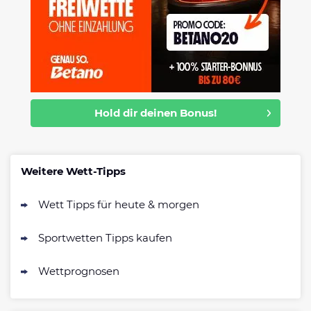
Hold dir deinen Bonus!
Weitere Wett-Tipps
Wett Tipps für heute & morgen
Sportwetten Tipps kaufen
Wettprognosen