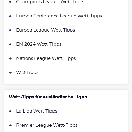
Champions League Wett Tipps
Interwetten Bonus
4.7
/5
100% bis 100€ Neukundenbonus
Europa Conference League Wett-Tipps
AGB gelten
Bwin Bonus
Europa League Wett Tipps
4.7
/5
100% bis zu 100€
AGB gelten
EM 2024 Wett-Tipps
Nations League Wett Tipps
bet-at-home Bonus
500 % QUOTENBOOST + 100€
WM Tipps
4.6
/5
BONUS
AGB gelten
NEO.bet Bonus
Wett-Tipps für ausländische Ligen
4.6
/5
200% bis zu 50€
AGB gelten
La Liga Wett Tipps
Zum Sportwetten Bonusvergleich
Premier League Wett-Tipps