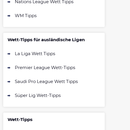
Nations League Wett Tipps
bet-at-home Bonus
WM Tipps
500 % QUOTENBOOST +
4.6
/5
100€ BONUS
AGB gelten
Wett-Tipps für ausländische Ligen
NEO.bet Bonus
4.6
/5
200% bis zu 50€
La Liga Wett Tipps
AGB gelten
Premier League Wett-Tipps
Zum Sportwetten Bonusvergleich
Saudi Pro League Wett Tipps
Süper Lig Wett-Tipps
Wett-Tipps