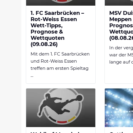
1. FC Saarbrücken –
MSV Dui
Rot-Weiss Essen
Meppen 
Wett-Tipps,
Prognos
Prognose &
Wettquo
Wettquoten
(08.08.2
(09.08.26)
In der ver
Mit dem 1. FC Saarbrücken
war der M
und Rot-Weiss Essen
lange auf 
treffen am ersten Spieltag
...