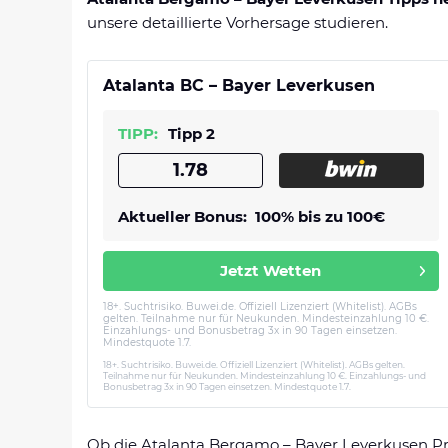
07.
07.
07.
AdmiralBet Bonus Code
Swiftspiele Erfahrungen
15.
Erfahrungen
unsere detaillierte Vorhersage studieren.
03.
Lotto.de Erfahrungen
08.
08.
08.
Bet365 Erfahrungen
Bet365 Bonus Code
Merkur Slots Erfahrungen
Atalanta BC – Bayer Leverkusen
09.
09.
Betway Erfahrungen
Luna Slots Erfahrungen
Sportwetten.de
10.
10.
Löwen Play Erfahrungen
TIPP:
Tipp 2
Erfahrungen
1.78
Aktueller Bonus:
100% bis zu 100€
Jetzt Wetten
18+. Suchtrisiko. Buwei.de. Offiziell Lizenziert (Whitelist). AGBs
gelten. Teilnahme nur für Neukunden. Mindesteinzahlung 10 €.
Einzahlungs- und Bonusbetrag 3x in 90 Tagen einsetzen.
Mindestquote 1.7.
18+. Suchtrisiko. Buwei.de. Offiziell Lizenziert (Whitelist). AGBs gelten.
Teilnahme nur für Neukunden. Mindesteinzahlung 10 €. Einzahlungs- und
Bonusbetrag 3x in 90 Tagen einsetzen. Mindestquote 1.7.
Ob die Atalanta Bergamo – Bayer Leverkusen P