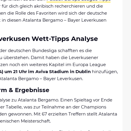
ür dich gleich akribisch recherchieren und die
en die Rolle des Favoriten wird sich der deutsche
t in diesen Atalanta Bergamo – Bayer Leverkusen
verkusen Wett-Tipps Analyse
der deutschen Bundesliga schafften es die
zu überstehen. Damit haben die Leverkusener
zen noch ein weiteres Kapitel im Europa League
) um 21 Uhr im Aviva Stadium in Dublin
hinzufügen,
 Atalanta Bergamo – Bayer Leverkusen.
rm & Ergebnisse
alyse zu Atalanta Bergamo. Einen Spieltag vor Ende
 der Tabelle, was zur Teilnahme an der Champions
en gewonnen. Mit 67 erzielten Treffern stellt Atalanta
lienischen Meisterschaft.