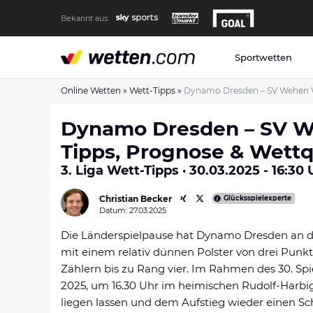
Bekannt aus:
Sportwetten
Online Wetten
»
Wett-Tipps
»
Dynamo Dresden – SV Wehen W
🏆 Top 10 Wettanbieter
⚽️ Top Wettanbieter Boni
🏆 Top 10 Casinos
🔢 Lotto
🏆 Top 
Dynamo Dresden – SV W
Lotto
01.
01.
01.
Betano Erfahrungen
Betano Bonus Code
Betano Casino Erfahrungen
09.
11.
Tipps, Prognose & Wettq
Interwetten
Sofortlotterie
3. Liga Wett-Tipps · 30.03.2025 - 16:30
02.
02.
02.
Interwetten Bonus Code
Interwetten Erfahrungen
10.
12.
Erfahrungen
Lotto 6 aus 49 online spielen
03.
03.
03.
Christian Becker
Bwin Erfahrungen
Bwin Bonus Code
SlotMagie Erfahrungen
11.
13.
Glücksspielexperte
Datum: 27.03.2025
Keno
bet-at-home
bet-at-home Bonus
Loading ...
04.
04.
04.
Novoline Erfahrungen
12.
14.
Erfahrungen
Code
Die Länderspielpause hat Dynamo Dresden an d
mit einem relativ dünnen Polster von drei Punkt
🏆 Top Lotto Anbieter
05.
05.
05.
NEO.bet Erfahrungen
NEO.bet Bonus Code
bet-at-home Erfahrungen
13.
15.
Zählern bis zu Rang vier. Im Rahmen des 30. Sp
01.
Postcode Lotterie Erfahrungen
2025, um 16.30 Uhr im heimischen Rudolf-Harb
06.
06.
06.
Winamax Erfahrungen
Winamax Bonus Code
Jokerstar Erfahrungen
14.
liegen lassen und dem Aufstieg wieder einen S
02.
Lottobay Erfahrungen
AdmiralBet