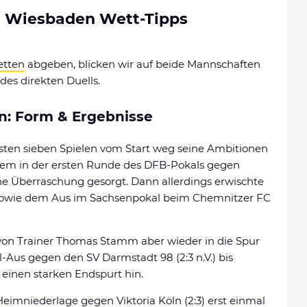
 Wiesbaden Wett-Tipps
etten
abgeben, blicken wir auf beide Mannschaften
des direkten Duells.
: Form & Ergebnisse
ten sieben Spielen vom Start weg seine Ambitionen
zudem in der ersten Runde des DFB-Pokals gegen
ine Überraschung gesorgt. Dann allerdings erwischte
n sowie dem Aus im Sachsenpokal beim Chemnitzer FC
 von Trainer Thomas Stamm aber wieder in die Spur
Aus gegen den SV Darmstadt 98 (2:3 n.V.) bis
einen starken Endspurt hin.
imniederlage gegen Viktoria Köln (2:3) erst einmal