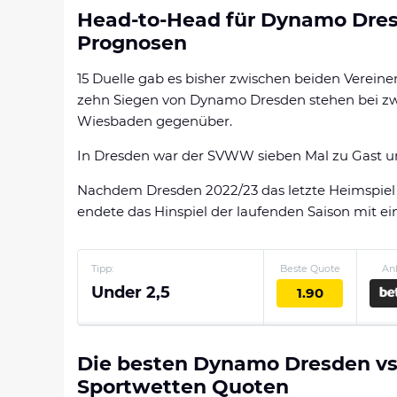
Head-to-Head für Dynamo Dre
Prognosen
15 Duelle gab es bisher zwischen beiden Vereinen
zehn Siegen von Dynamo Dresden stehen bei zw
Wiesbaden gegenüber.
In Dresden war der SVWW sieben Mal zu Gast un
Nachdem Dresden 2022/23 das letzte Heimspie
endete das Hinspiel der laufenden Saison mit e
Tipp:
Beste Quote
An
Under 2,5
1.90
Die besten Dynamo Dresden v
Sportwetten Quoten