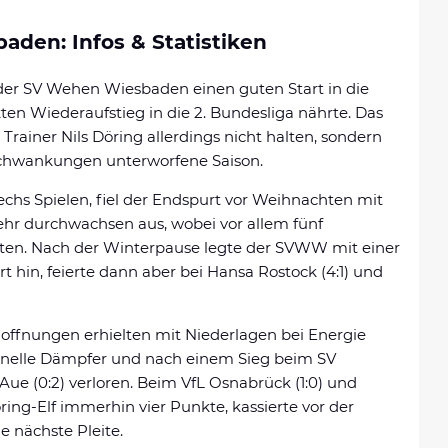
den: Infos & Statistiken
t der SV Wehen Wiesbaden einen guten Start in die
ten Wiederaufstieg in die 2. Bundesliga nährte. Das
ainer Nils Döring allerdings nicht halten, sondern
gsschwankungen unterworfene Saison.
hs Spielen, fiel der Endspurt vor Weihnachten mit
hr durchwachsen aus, wobei vor allem fünf
eten. Nach der Winterpause legte der SVWW mit einer
t hin, feierte dann aber bei Hansa Rostock (4:1) und
ffnungen erhielten mit Niederlagen bei Energie
schnelle Dämpfer und nach einem Sieg beim SV
ue (0:2) verloren. Beim VfL Osnabrück (1:0) und
ing-Elf immerhin vier Punkte, kassierte vor der
e nächste Pleite.