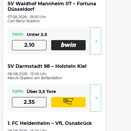
SV Waldhof Mannheim 07 – Fortuna
Düsseldorf
07.08.2026 - 19:00 Uhr
Carl-Benz-Stadion
TIPP:
Unter 2.5
2.10
SV Darmstadt 98 – Holstein Kiel
08.08.2026 - 13:00 Uhr
Merck-Stadion am Böllenfalltor
TIPP:
Über 3,5 Tore
2.35
1. FC Heidenheim – VfL Osnabrück
08.08.2026 - 13:00 Uhr