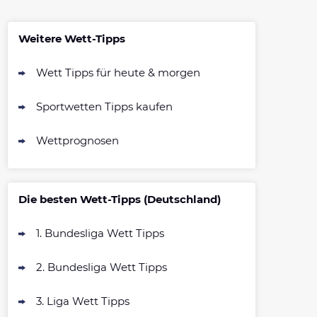
nus Code
17.
Haftungsausschluss
Code
Casino Bonus Vergleich
Sportwetten Deals
.
Merkur24 Erfahrungen
JackpotPiraten Bonus
Datenschutzerklärung
onus Code
18.
Weitere Wett-Tipps
Code
Online Casino Freispiele
Affiliate Disclaimer
.
GameTwist Erfahrungen
us Code
19.
Bet365 Slots Bonus Code
Wett Tipps für heute & morgen
al
Online Casino Bonus ohne Einzahlung
nus Code
20.
LeoVegas.de Bonus Code
Sportwetten Tipps kaufen
50 Freispiele ohne Einzahlung
Wettprognosen
Merkur Casino Bonus ohne Einzahlung
Die besten Wett-Tipps (Deutschland)
1. Bundesliga Wett Tipps
2. Bundesliga Wett Tipps
3. Liga Wett Tipps