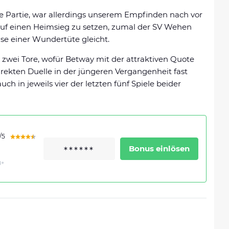
ie Partie, war allerdings unserem Empfinden nach vor
auf einen Heimsieg zu setzen, zumal der SV Wehen
se einer Wundertüte gleicht.
zwei Tore, wofür Betway mit der attraktiven Quote
direkten Duelle in der jüngeren Vergangenheit fast
ch in jeweils vier der letzten fünf Spiele beider
/5
Bonus einlösen
8+