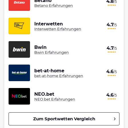
Betano
4.8
/5
Betano Erfahrungen
Interwetten
4.7
/5
Interwetten Erfahrungen
Bwin
4.7
/5
Bwin Erfahrungen
bet-at-home
4.6
/5
bet-at-home Erfahrungen
NEO.bet
4.6
/5
NEO.bet Erfahrungen
Zum Sportwetten Vergleich