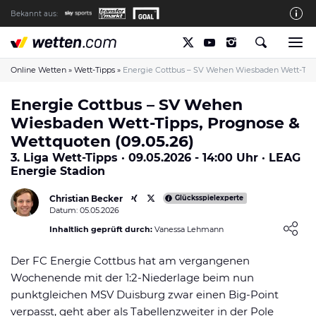
Bekannt aus:
Die wetten.com Redaktion
So bewerten wir die Anbieter
Online Wetten
»
Wett-Tipps
»
Energie Cottbus – SV Wehen Wiesbaden Wett-Tipp
wetten.com auf Facebook
Energie Cottbus – SV Wehen
Wiesbaden Wett-Tipps, Prognose &
wetten.com auf YouTube
Wettquoten (09.05.26)
Spielsucht Hilfe & Prävention
3. Liga Wett-Tipps · 09.05.2026 - 14:00 Uhr · LEAG
Energie Stadion
Über Uns
Kontakt
Christian Becker
Glücksspielexperte
Datum: 05.05.2026
Schreiber gesucht
Loading ...
Inhaltlich geprüft durch:
Vanessa Lehmann
Verantwortungsvolles Spielen
Der FC Energie Cottbus hat am vergangenen
Glücksspiel-Regulierung in Deutschland
Wochenende mit der 1:2-Niederlage beim nun
punktgleichen MSV Duisburg zwar einen Big-Point
Haftungsausschluss
verpasst, geht aber als Tabellenzweiter in der Pole