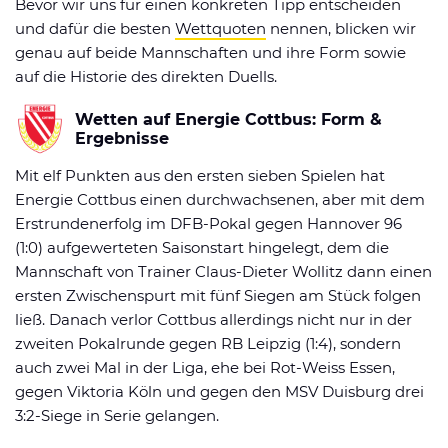
Bevor wir uns für einen konkreten Tipp entscheiden
und dafür die besten
Wettquoten
nennen, blicken wir
genau auf beide Mannschaften und ihre Form sowie
auf die Historie des direkten Duells.
Wetten auf Energie Cottbus: Form &
Ergebnisse
Mit elf Punkten aus den ersten sieben Spielen hat
Energie Cottbus einen durchwachsenen, aber mit dem
Erstrundenerfolg im DFB-Pokal gegen Hannover 96
(1:0) aufgewerteten Saisonstart hingelegt, dem die
Mannschaft von Trainer Claus-Dieter Wollitz dann einen
ersten Zwischenspurt mit fünf Siegen am Stück folgen
ließ. Danach verlor Cottbus allerdings nicht nur in der
zweiten Pokalrunde gegen RB Leipzig (1:4), sondern
auch zwei Mal in der Liga, ehe bei Rot-Weiss Essen,
gegen Viktoria Köln und gegen den MSV Duisburg drei
3:2-Siege in Serie gelangen.