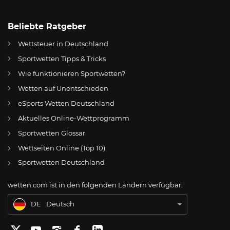
Beliebte Ratgeber
Wettsteuer in Deutschland
Sportwetten Tipps & Tricks
Wie funktionieren Sportwetten?
Wetten auf Unentschieden
eSports Wetten Deutschland
DE
Energie Cottbus – SV Wehen Wiesbaden Wett-Tipps, Prognose & Wettquoten (09.05.26)
Aktuelles Online-Wettprogramm
AT
Online Wetten Österreich
Sportwetten Glossar
Wettseiten Online (Top 10)
CH
Online Glücksspiel Schweiz
Sportwetten Deutschland
US
Best Online Gambling Sites US
wetten.com ist in den folgenden Ländern verfügbar:
BR
Apostas Online no Brasil
DE
Deutsch