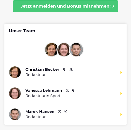
Jetzt anmelden und Bonus mitnehmen!
Unser Team
Christian Becker
Redakteur
Vanessa Lehmann
Redakteurin Sport
Marek Hansen
Redakteur