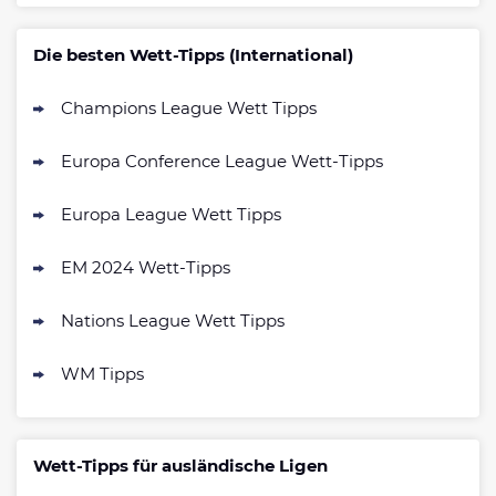
Betano Bonus
4.8
/5
100% bis zu 80€
Die besten Wett-Tipps (International)
AGB gelten
Champions League Wett Tipps
Interwetten Bonus
4.7
/5
100% bis 100€ Neukundenbonus
Europa Conference League Wett-Tipps
AGB gelten
Bwin Bonus
Europa League Wett Tipps
4.7
/5
100% bis zu 100€
AGB gelten
EM 2024 Wett-Tipps
Nations League Wett Tipps
bet-at-home Bonus
500 % QUOTENBOOST + 100€
WM Tipps
4.6
/5
BONUS
AGB gelten
NEO.bet Bonus
Wett-Tipps für ausländische Ligen
4.6
/5
200% bis zu 50€