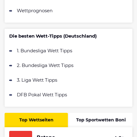
Wettprognosen
Die besten Wett-Tipps (Deutschland)
1. Bundesliga Wett Tipps
2. Bundesliga Wett Tipps
3. Liga Wett Tipps
DFB Pokal Wett Tipps
Top Wettseiten
Top Sportwetten Boni