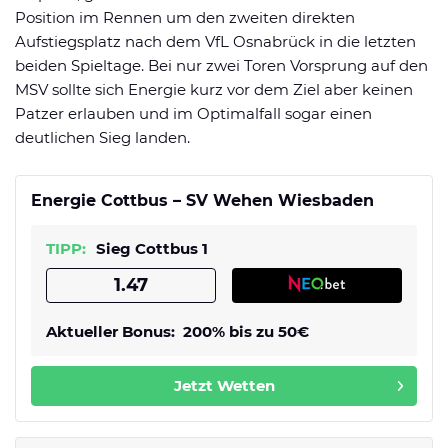
Datenschutzerklärung
Shop
News
Deals
Position im Rennen um den zweiten direkten
Aufstiegsplatz nach dem VfL Osnabrück in die letzten
Affiliate Disclaimer
beiden Spieltage. Bei nur zwei Toren Vorsprung auf den
Forum
MSV sollte sich Energie kurz vor dem Ziel aber keinen
Patzer erlauben und im Optimalfall sogar einen
deutlichen Sieg landen.
Energie Cottbus – SV Wehen Wiesbaden
TIPP:
Sieg Cottbus 1
1.47
Aktueller Bonus:
200% bis zu 50€
Jetzt Wetten