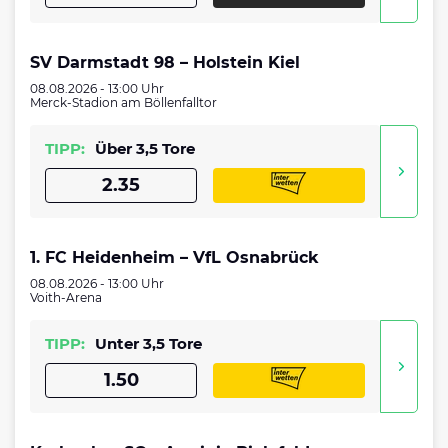
SV Darmstadt 98 – Holstein Kiel
08.08.2026 - 13:00 Uhr
Merck-Stadion am Böllenfalltor
TIPP:
Über 3,5 Tore
2.35
1. FC Heidenheim – VfL Osnabrück
08.08.2026 - 13:00 Uhr
Voith-Arena
TIPP:
Unter 3,5 Tore
1.50