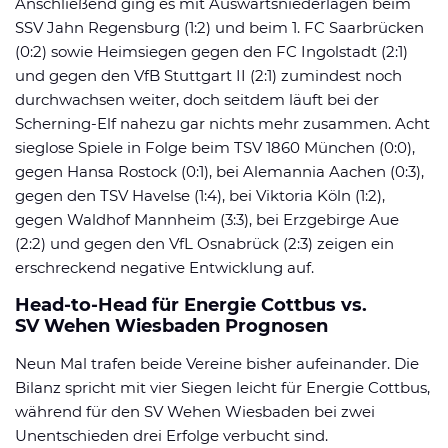
Anschließend ging es mit Auswärtsniederlagen beim
SSV Jahn Regensburg (1:2) und beim 1. FC Saarbrücken
(0:2) sowie Heimsiegen gegen den FC Ingolstadt (2:1)
und gegen den VfB Stuttgart II (2:1) zumindest noch
durchwachsen weiter, doch seitdem läuft bei der
Scherning-Elf nahezu gar nichts mehr zusammen. Acht
sieglose Spiele in Folge beim TSV 1860 München (0:0),
gegen Hansa Rostock (0:1), bei Alemannia Aachen (0:3),
gegen den TSV Havelse (1:4), bei Viktoria Köln (1:2),
gegen Waldhof Mannheim (3:3), bei Erzgebirge Aue
(2:2) und gegen den VfL Osnabrück (2:3) zeigen ein
erschreckend negative Entwicklung auf.
Head-to-Head für Energie Cottbus vs.
SV Wehen Wiesbaden Prognosen
Neun Mal trafen beide Vereine bisher aufeinander. Die
Bilanz spricht mit vier Siegen leicht für Energie Cottbus,
während für den SV Wehen Wiesbaden bei zwei
Unentschieden drei Erfolge verbucht sind.