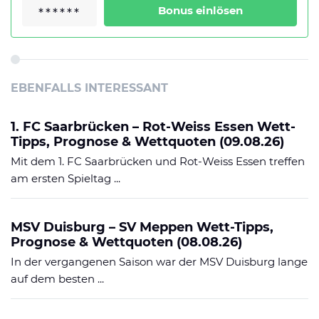
Bonus einlösen
EBENFALLS INTERESSANT
1. FC Saarbrücken – Rot-Weiss Essen Wett-
Tipps, Prognose & Wettquoten (09.08.26)
Mit dem 1. FC Saarbrücken und Rot-Weiss Essen treffen
am ersten Spieltag ...
MSV Duisburg – SV Meppen Wett-Tipps,
Prognose & Wettquoten (08.08.26)
In der vergangenen Saison war der MSV Duisburg lange
auf dem besten ...