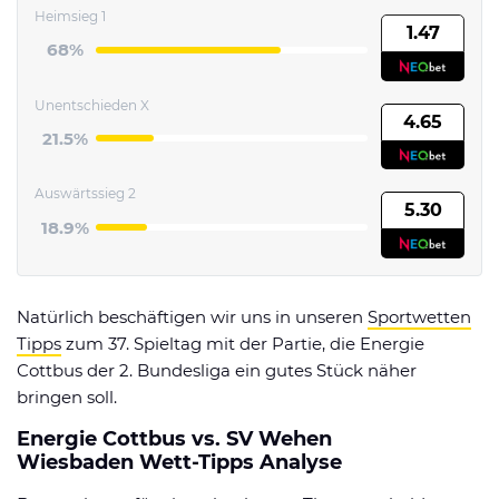
Heimsieg 1
1.47
68%
Unentschieden X
4.65
21.5%
Auswärtssieg 2
5.30
18.9%
Natürlich beschäftigen wir uns in unseren
Sportwetten
Tipps
zum 37. Spieltag mit der Partie, die Energie
Cottbus der 2. Bundesliga ein gutes Stück näher
bringen soll.
Energie Cottbus vs. SV Wehen
Wiesbaden Wett-Tipps Analyse