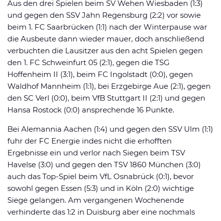
Aus den drei Spielen beim SV Wehen Wiesbaden (1:3)
und gegen den SSV Jahn Regensburg (2:2) vor sowie
beim 1. FC Saarbrücken (1:1) nach der Winterpause war
die Ausbeute dann wieder mauer, doch anschließend
verbuchten die Lausitzer aus den acht Spielen gegen
den 1. FC Schweinfurt 05 (2:1), gegen die TSG
Hoffenheim II (3:1), beim FC Ingolstadt (0:0), gegen
Waldhof Mannheim (1:1), bei Erzgebirge Aue (2:1), gegen
den SC Verl (0:0), beim VfB Stuttgart II (2:1) und gegen
Hansa Rostock (0:0) ansprechende 16 Punkte.
Bei Alemannia Aachen (1:4) und gegen den SSV Ulm (1:1)
fuhr der FC Energie indes nicht die erhofften
Ergebnisse ein und verlor nach Siegen beim TSV
Havelse (3:0) und gegen den TSV 1860 München (3:0)
auch das Top-Spiel beim VfL Osnabrück (0:1), bevor
sowohl gegen Essen (5:3) und in Köln (2:0) wichtige
Siege gelangen. Am vergangenen Wochenende
verhinderte das 1:2 in Duisburg aber eine nochmals