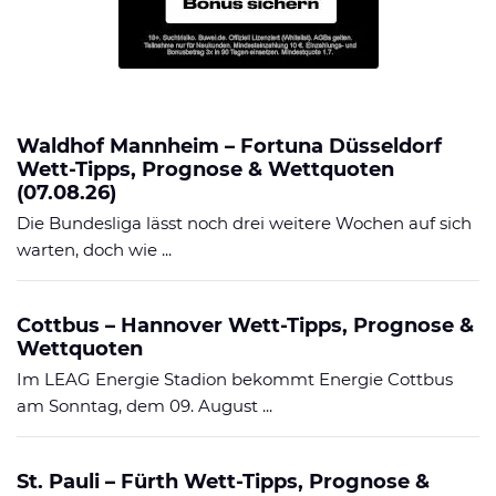
Waldhof Mannheim – Fortuna Düsseldorf
Wett-Tipps, Prognose & Wettquoten
(07.08.26)
Die Bundesliga lässt noch drei weitere Wochen auf sich
warten, doch wie ...
Cottbus – Hannover Wett-Tipps, Prognose &
Wettquoten
Im LEAG Energie Stadion bekommt Energie Cottbus
am Sonntag, dem 09. August ...
St. Pauli – Fürth Wett-Tipps, Prognose &