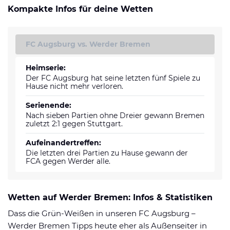
Kompakte Infos für deine Wetten
FC Augsburg vs. Werder Bremen
Heimserie:
Der FC Augsburg hat seine letzten fünf Spiele zu
Hause nicht mehr verloren.
Serienende:
Nach sieben Partien ohne Dreier gewann Bremen
zuletzt 2:1 gegen Stuttgart.
Aufeinandertreffen:
Die letzten drei Partien zu Hause gewann der
FCA gegen Werder alle.
Wetten auf Werder Bremen: Infos & Statistiken
Dass die Grün-Weißen in unseren FC Augsburg –
Werder Bremen Tipps heute eher als Außenseiter in