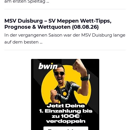
am ersten Spieltag ...
MSV Duisburg – SV Meppen Wett-Tipps,
Prognose & Wettquoten (08.08.26)
In der vergangenen Saison war der MSV Duisburg lange
auf dem besten ...