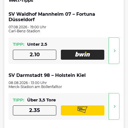
Wett-Tipps
SV Waldhof Mannheim 07 – Fortuna
Düsseldorf
07.08.2026 - 19:00 Uhr
Carl-Benz-Stadion
TIPP:
Unter 2.5
2.10
SV Darmstadt 98 – Holstein Kiel
08.08.2026 - 13:00 Uhr
Merck-Stadion am Böllenfalltor
TIPP:
Über 3,5 Tore
2.35