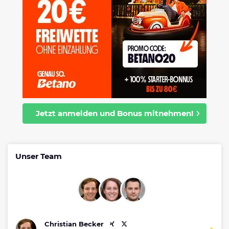
Jetzt anmelden und Bonus mitnehmen!
Unser Team
Christian Becker