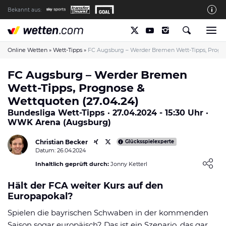
Bekannt aus:
Die wetten.com Redaktion
So bewerten wir die Anbieter
Online Wetten
»
Wett-Tipps
»
FC Augsburg – Werder Bremen Wett-Tipps, Progno
wetten.com auf Facebook
FC Augsburg – Werder Bremen
Wett-Tipps, Prognose &
wetten.com auf YouTube
Wettquoten (27.04.24)
Spielsucht Hilfe & Prävention
Bundesliga Wett-Tipps · 27.04.2024 - 15:30 Uhr ·
WWK Arena (Augsburg)
Über Uns
Kontakt
Christian Becker
Glücksspielexperte
Datum: 26.04.2024
Schreiber gesucht
Loading ...
Inhaltlich geprüft durch:
Jonny Ketterl
Verantwortungsvolles Spielen
Hält der FCA weiter Kurs auf den
Europapokal?
Glücksspiel-Regulierung in Deutschland
Spielen die bayrischen Schwaben in der kommenden
Haftungsausschluss
Saison sogar europäisch? Das ist ein Szenario, das gar