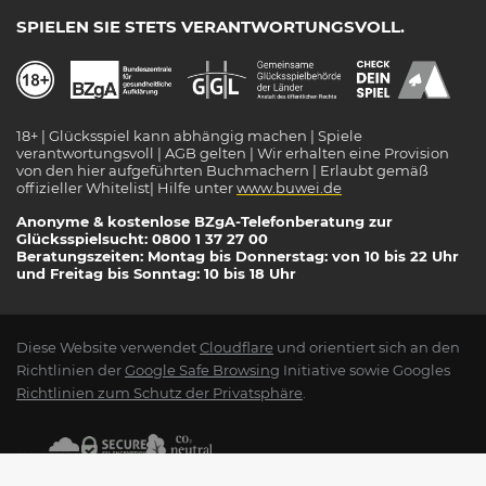
SPIELEN SIE STETS VERANTWORTUNGSVOLL.
18+ | Glücksspiel kann abhängig machen | Spiele
verantwortungsvoll | AGB gelten | Wir erhalten eine Provision
von den hier aufgeführten Buchmachern | Erlaubt gemäß
offizieller Whitelist| Hilfe unter
www.buwei.de
Anonyme & kostenlose BZgA-Telefonberatung zur
Glücksspielsucht: 0800 1 37 27 00
Beratungszeiten: Montag bis Donnerstag: von 10 bis 22 Uhr
und Freitag bis Sonntag: 10 bis 18 Uhr
Diese Website verwendet
Cloudflare
und orientiert sich an den
Richtlinien der
Google Safe Browsing
Initiative sowie Googles
Richtlinien zum Schutz der Privatsphäre
.
Tipp: Under 2.5
Jetzt Wetten
18+. Suchtrisiko. Buwei.de. Offiziell Lizenziert (Whitelist). AGBs gelten. Teilnahme nur für Neukunden.
Mindesteinzahlung 10 €. Einzahlungs- und Bonusbetrag 3x in 90 Tagen einsetzen. Mindestquote 1.7.