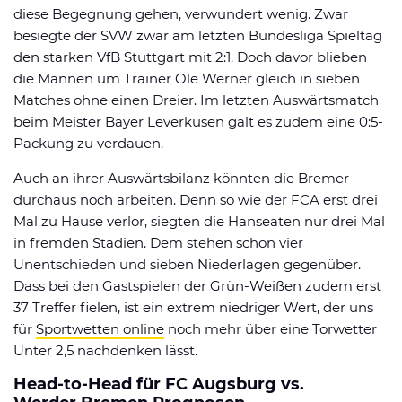
diese Begegnung gehen, verwundert wenig. Zwar
besiegte der SVW zwar am letzten Bundesliga Spieltag
den starken VfB Stuttgart mit 2:1. Doch davor blieben
die Mannen um Trainer Ole Werner gleich in sieben
Matches ohne einen Dreier. Im letzten Auswärtsmatch
beim Meister Bayer Leverkusen galt es zudem eine 0:5-
Packung zu verdauen.
Auch an ihrer Auswärtsbilanz könnten die Bremer
durchaus noch arbeiten. Denn so wie der FCA erst drei
Mal zu Hause verlor, siegten die Hanseaten nur drei Mal
in fremden Stadien. Dem stehen schon vier
Unentschieden und sieben Niederlagen gegenüber.
Dass bei den Gastspielen der Grün-Weißen zudem erst
37 Treffer fielen, ist ein extrem niedriger Wert, der uns
für
Sportwetten online
noch mehr über eine Torwetter
Unter 2,5 nachdenken lässt.
Head-to-Head für FC Augsburg vs.