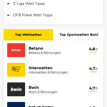
3. Liga Wett Tipps
DFB Pokal Wett Tipps
Top Wettseiten
Top Sportwetten Boni
Betano
4.8
/5
Betano Erfahrungen
Interwetten
4.7
/5
Interwetten Erfahrungen
Bwin
4.7
/5
Bwin Erfahrungen