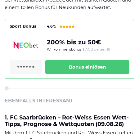
einem tollen Bonus für Neukunden aufwartet.
Sport Bonus
4.6
/5
200% bis zu 50€
Willkommensbonus
|
AGB gelten, 18+
Bonus einlösen
EBENFALLS INTERESSANT
1. FC Saarbrücken – Rot-Weiss Essen Wett-
Tipps, Prognose & Wettquoten (09.08.26)
Mit dem 1. FC Saarbrücken und Rot-Weiss Essen treffen