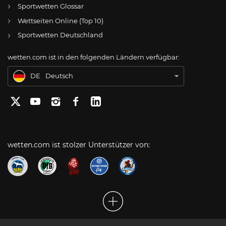
AT
Online Wetten Österreich
Sportwetten Glossar
Wettseiten Online (Top 10)
CH
Online Glücksspiel Schweiz
Sportwetten Deutschland
US
Best Online Gambling Sites US
wetten.com ist in den folgenden Ländern verfügbar:
BR
Apostas Online no Brasil
DE
Deutsch
wetten.com ist stolzer Unterstützer von: