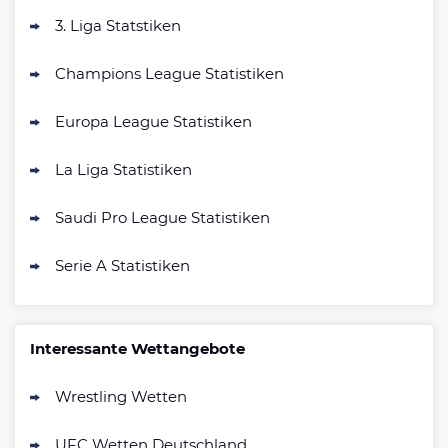
3. Liga Statstiken
Champions League Statistiken
Europa League Statistiken
La Liga Statistiken
Saudi Pro League Statistiken
Serie A Statistiken
Interessante Wettangebote
Wrestling Wetten
UFC Wetten Deutschland