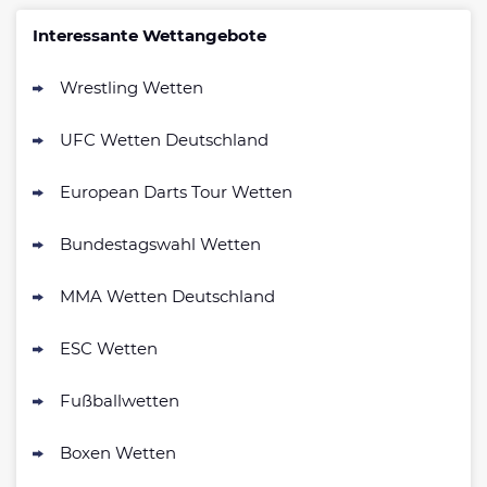
Interessante Wettangebote
Wrestling Wetten
UFC Wetten Deutschland
European Darts Tour Wetten
Bundestagswahl Wetten
MMA Wetten Deutschland
ESC Wetten
Fußballwetten
Boxen Wetten