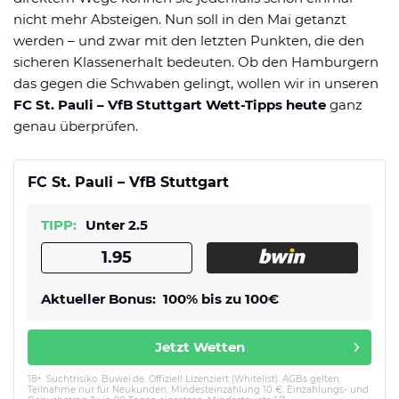
Datenschutzerklärung
Shop
News
Deals
nicht mehr Absteigen. Nun soll in den Mai getanzt
werden – und zwar mit den letzten Punkten, die den
Affiliate Disclaimer
sicheren Klassenerhalt bedeuten. Ob den Hamburgern
Forum
das gegen die Schwaben gelingt, wollen wir in unseren
FC St. Pauli – VfB Stuttgart Wett-Tipps heute
ganz
genau überprüfen.
FC St. Pauli – VfB Stuttgart
TIPP:
Unter 2.5
1.95
Aktueller Bonus:
100% bis zu 100€
Jetzt Wetten
18+. Suchtrisiko. Buwei.de. Offiziell Lizenziert (Whitelist). AGBs gelten.
Teilnahme nur für Neukunden. Mindesteinzahlung 10 €. Einzahlungs- und