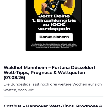
Waldhof Mannheim – Fortuna Düsseldorf
Wett-Tipps, Prognose & Wettquoten
(07.08.26)
Die Bundesliga lässt noch drei weitere Wochen auf sich
warten, doch wie ...
Cottbus – Hannover Wett-Tipps, Prognose &