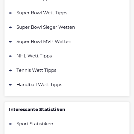
Super Bowl Wett Tipps
Super Bowl Sieger Wetten
Super Bowl MVP Wetten
NHL Wett Tipps
Tennis Wett Tipps
Handball Wett Tipps
Interessante Statistiken
Sport Statistiken