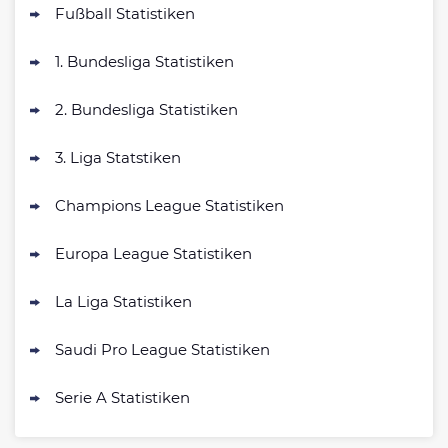
Fußball Statistiken
1. Bundesliga Statistiken
2. Bundesliga Statistiken
3. Liga Statstiken
Champions League Statistiken
Europa League Statistiken
La Liga Statistiken
Saudi Pro League Statistiken
Serie A Statistiken